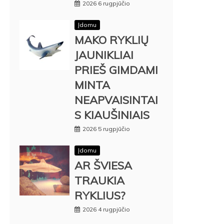
2026 6 rugpjūčio
Įdomu
MAKO RYKLIŲ
JAUNIKLIAI
PRIEŠ GIMDAMI
MINTA
NEAPVAISINTAI
S KIAUŠINIAIS
2026 5 rugpjūčio
Įdomu
AR ŠVIESA
TRAUKIA
RYKLIUS?
2026 4 rugpjūčio