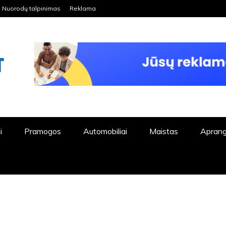
Nuorodų talpinimas
Reklama
ORDPRESS TINKLALAPIS
i
Pramogos
Automobiliai
Maistas
Apran