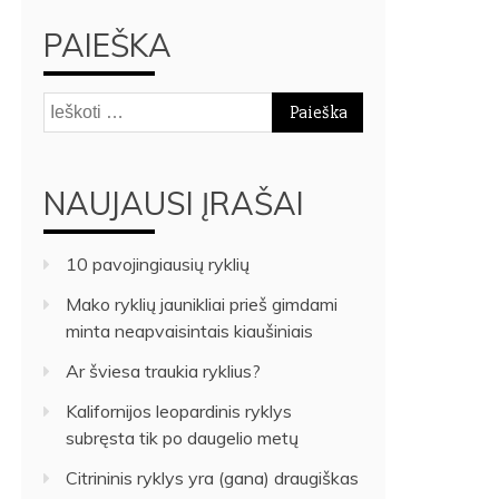
PAIEŠKA
Ieškoti:
NAUJAUSI ĮRAŠAI
10 pavojingiausių ryklių
Mako ryklių jaunikliai prieš gimdami
minta neapvaisintais kiaušiniais
Ar šviesa traukia ryklius?
Kalifornijos leopardinis ryklys
subręsta tik po daugelio metų
Citrininis ryklys yra (gana) draugiškas