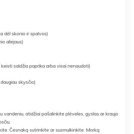
 dėl skonio ir spalvos)
io aliejaus)
keisti saldžia paprika arba visai nenaudoti)
a daugiau skysčio)
 vandeniu, atidžiai pašalinkite plėveles, gyslas ar kraujo
osčiu.
kite. Česnaką sutrinkite ar susmulkinkite. Morką