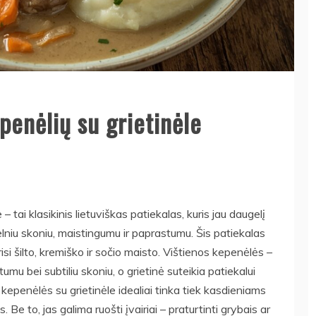
penėlių su grietinėle
 tai klasikinis lietuviškas patiekalas, kuris jau daugelį
elniu skoniu, maistingumu ir paprastumu. Šis patiekalas
si šilto, kremiško ir sočio maisto. Vištienos kepenėlės –
umu bei subtiliu skoniu, o grietinė suteikia patiekalui
epenėlės su grietinėle idealiai tinka tiek kasdieniams
 Be to, jas galima ruošti įvairiai – praturtinti grybais ar