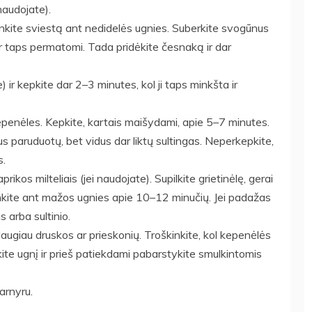
naudojate).
pinkite sviestą ant nedidelės ugnies. Suberkite svogūnus
ir taps permatomi. Tada pridėkite česnaką ir dar
 ir kepkite dar 2–3 minutes, kol ji taps minkšta ir
kepenėles. Kepkite, kartais maišydami, apie 5–7 minutes.
us paruduotų, bet vidus dar liktų sultingas. Neperkepkite,
s.
rikos milteliais (jei naudojate). Supilkite grietinėlę, gerai
inkite ant mažos ugnies apie 10–12 minučių. Jei padažas
s arba sultinio.
daugiau druskos ar prieskonių. Troškinkite, kol kepenėlės
ite ugnį ir prieš patiekdami pabarstykite smulkintomis
garnyru.