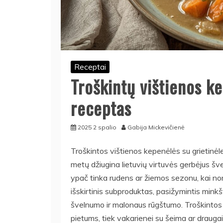
Receptai
Troškintų vištienos ke
receptas
2025 2 spalio
Gabija Mickevičienė
Troškintos vištienos kepenėlės su grietinėle –
metų džiugina lietuvių virtuvės gerbėjus šv
ypač tinka rudens ar žiemos sezonu, kai nori
išskirtinis subproduktas, pasižymintis minkšt
švelnumo ir malonaus rūgštumo. Troškintos k
pietums, tiek vakarienei su šeima ar draugais.