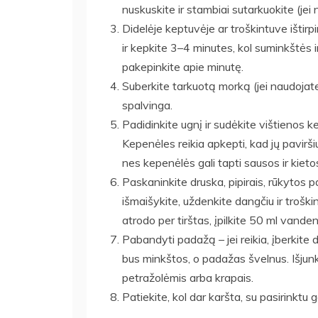
nuskuskite ir stambiai sutarkuokite (jei 
Didelėje keptuvėje ar troškintuve ištir
ir kepkite 3–4 minutes, kol suminkštės 
pakepinkite apie minutę.
Suberkite tarkuotą morką (jei naudojate)
spalvinga.
Padidinkite ugnį ir sudėkite vištienos 
Kepenėles reikia apkepti, kad jų pavirši
nes kepenėlės gali tapti sausos ir kieto
Paskaninkite druska, pipirais, rūkytos pap
išmaišykite, uždenkite dangčiu ir trošk
atrodo per tirštas, įpilkite 50 ml vanden
Pabandyti padažą – jei reikia, įberkite 
bus minkštos, o padažas švelnus. Išjunk
petražolėmis arba krapais.
Patiekite, kol dar karšta, su pasirinktu 