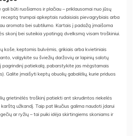
gali būti ruošiamos ir plačiau – priklausomai nuo jūsų
 receptą trumpai apkeptais rudaisiais pievagrybiais arba
ugiau aromato bei subtilumo. Kartais į padažą įmaišoma
ėlės skonį bei suteikia ypatingą dvelksmą visam troškiniui.
ių koše, keptomis bulvėmis, grikiais arba kvietiniais
anto, valgykite su šviežių daržovių ar lapinių salotų
nį pagrindinį patiekalą, pabarstykite jas mėgstamais
ais). Galite įmaišyti keptų obuolių gabalėlių, kurie priduos
ių grietinėlės troškinį patiekti ant skrudintos riekelės
karštą užkandį. Taip pat likučius galima naudoti įdarui
čių ar ryžių – tai puiki idėja skirtingiems skoniams ir