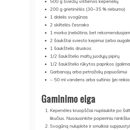
500 g šviežių vištienos kepenėlių
200 g grietinėlės (30–35 % riebumo)
1 didelis svogūnas
2 skiltelės česnako
1 morka (nebūtina, bet rekomenduojama
2 šaukštai sviesto kepimui (arba augalin
1 šaukštelis druskos
1/2 šaukštelio maltų juodųjų pipirų
1/2 šaukštelio rūkytos paprikos (galima 
Garbanojų arba petražolių papuošimui
~ 50 ml vandens arba sultinio (jei reiki
Gaminimo eiga
Kepenėles kruopščiai nuplaukite po šaltu
likučius. Nusausinkite popieriniu rankšlu
Svogūną nulupkite ir smulkiai supjausty