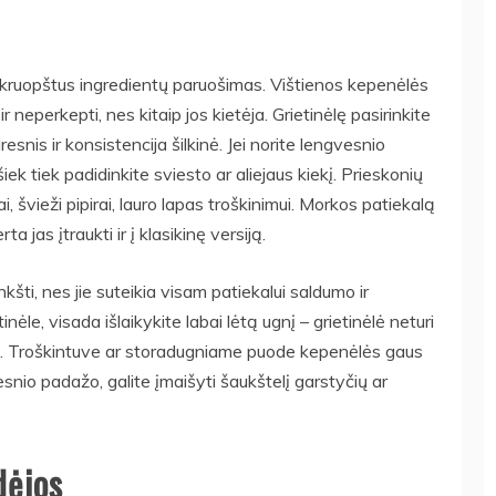
– kruopštus ingredientų paruošimas. Vištienos kepenėlės
ir neperkepti, nes kitaip jos kietėja. Grietinėlę pasirinkite
esnis ir konsistencija šilkinė. Jei norite lengvesnio
iek tiek padidinkite sviesto ar aliejaus kiekį. Prieskonių
ai, švieži pipirai, lauro lapas troškinimui. Morkos patiekalą
a jas įtraukti ir į klasikinę versiją.
nkšti, nes jie suteikia visam patiekalui saldumo ir
le, visada išlaikykite labai lėtą ugnį – grietinėlė neturi
isukti. Troškintuve ar storadugniame puode kepenėlės gaus
lnesnio padažo, galite įmaišyti šaukštelį garstyčių ar
dėjos