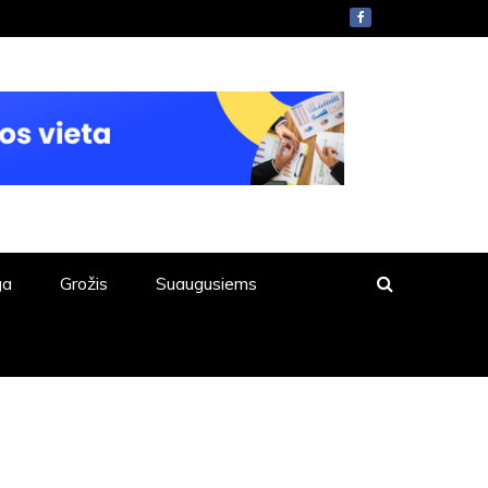
ga
Grožis
Suaugusiems