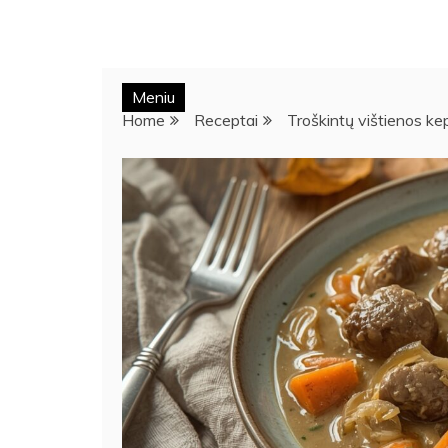
Meniu
Home
Receptai
Troškintų vištienos kep