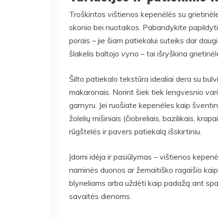
Troškintos vištienos kepenėlės su grietinėle 
skonio bei nuotaikos. Pabandykite papildyti
porais – jie šiam patiekalui suteiks dar da
šlakelis baltojo vyno – tai išryškina grietin
Šilto patiekalo tekstūra idealiai dera su bulv
makaronais. Norint šiek tiek lengvesnio vari
garnyru. Jei ruošiate kepenėles kaip šventi
žolelių mišiniais (čiobreliais, bazilikais, krap
rūgštelės ir pavers patiekalą išskirtiniu.
Įdomi idėja ir pasiūlymas – vištienos kepenėl
naminės duonos ar žemaitiško ragaišio kaip 
blyneliams arba uždėti kaip padažą ant spage
savaitės dienoms.