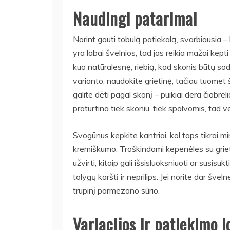
Naudingi patarimai
Norint gauti tobulą patiekalą, svarbiausia 
yra labai švelnios, tad jas reikia mažai kepti 
kuo natūralesnę, riebią, kad skonis būtų sodr
varianto, naudokite grietinę, tačiau tuomet š
galite dėti pagal skonį – puikiai dera čiobreli
praturtina tiek skoniu, tiek spalvomis, tad vert
Svogūnus kepkite kantriai, kol taps tikrai mi
kremiškumo. Troškindami kepenėles su grietinė
užvirti, kitaip gali išsisluoksniuoti ar sus
tolygų karštį ir neprilips. Jei norite dar šve
trupinį parmezano sūrio.
Variacijos ir patiekimo i