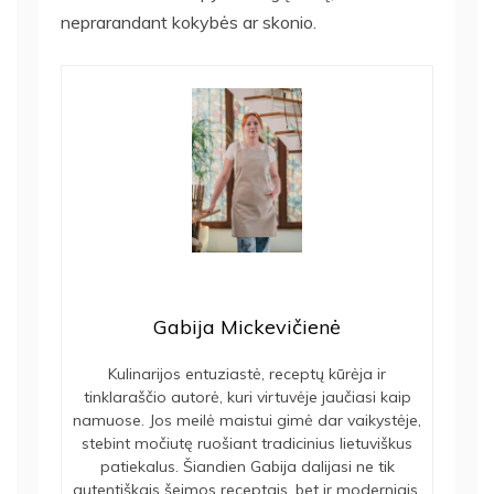
neprarandant kokybės ar skonio.
Gabija Mickevičienė
Kulinarijos entuziastė, receptų kūrėja ir
tinklaraščio autorė, kuri virtuvėje jaučiasi kaip
namuose. Jos meilė maistui gimė dar vaikystėje,
stebint močiutę ruošiant tradicinius lietuviškus
patiekalus. Šiandien Gabija dalijasi ne tik
autentiškais šeimos receptais, bet ir moderniais,