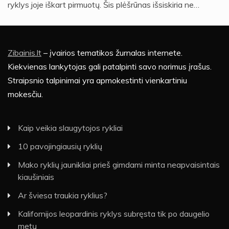
ryklys joje iškart pirmuotų. Šis plėšrūnas išsiskiria ne…
Zibainis.lt
– įvairios tematikos žurnalas internete.
Kiekvienas lankytojas gali patalpinti savo norimus įrašus.
Straipsnio talpinimai yra apmokestinti vienkartiniu
mokesčiu.
Kaip veikia slaugytojos rykliai
10 pavojingiausių ryklių
Mako ryklių jaunikliai prieš gimdami minta neapvaisintais
kiaušiniais
Ar šviesa traukia ryklius?
Kalifornijos leopardinis ryklys subręsta tik po daugelio
metų