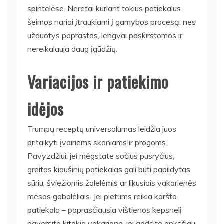
spintelėse. Neretai kuriant tokius patiekalus
šeimos nariai įtraukiami į gamybos procesą, nes
užduotys paprastos, lengvai paskirstomos ir
nereikalauja daug įgūdžių.
Variacijos ir patiekimo
idėjos
Trumpų receptų universalumas leidžia juos
pritaikyti įvairiems skoniams ir progoms.
Pavyzdžiui, jei mėgstate sočius pusryčius,
greitas kiaušinių patiekalas gali būti papildytas
sūriu, šviežiomis žolelėmis ar likusiais vakarienės
mėsos gabalėliais. Jei pietums reikia karšto
patiekalo – paprasčiausia vištienos kepsnelį
paversite kitokia vakariene, jei addsite anksčiau