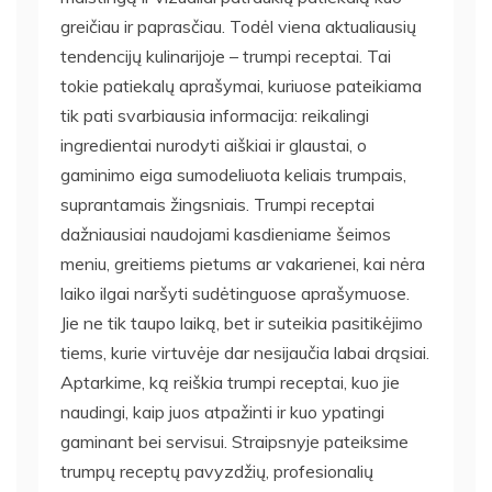
greičiau ir paprasčiau. Todėl viena aktualiausių
tendencijų kulinarijoje – trumpi receptai. Tai
tokie patiekalų aprašymai, kuriuose pateikiama
tik pati svarbiausia informacija: reikalingi
ingredientai nurodyti aiškiai ir glaustai, o
gaminimo eiga sumodeliuota keliais trumpais,
suprantamais žingsniais. Trumpi receptai
dažniausiai naudojami kasdieniame šeimos
meniu, greitiems pietums ar vakarienei, kai nėra
laiko ilgai naršyti sudėtinguose aprašymuose.
Jie ne tik taupo laiką, bet ir suteikia pasitikėjimo
tiems, kurie virtuvėje dar nesijaučia labai drąsiai.
Aptarkime, ką reiškia trumpi receptai, kuo jie
naudingi, kaip juos atpažinti ir kuo ypatingi
gaminant bei servisui. Straipsnyje pateiksime
trumpų receptų pavyzdžių, profesionalių