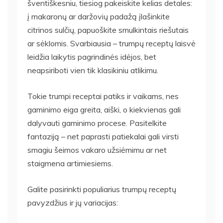
šventiškesniu, tiesiog pakeiskite kelias detales:
į makaronų ar daržovių padažą įlašinkite
citrinos sulčių, papuoškite smulkintais riešutais
ar sėklomis. Svarbiausia – trumpų receptų laisvė
leidžia laikytis pagrindinės idėjos, bet
neapsiriboti vien tik klasikiniu atlikimu.
Tokie trumpi receptai patiks ir vaikams, nes
gaminimo eiga greita, aiški, o kiekvienas gali
dalyvauti gaminimo procese. Pasitelkite
fantaziją – net paprasti patiekalai gali virsti
smagiu šeimos vakaro užsiėmimu ar net
staigmena artimiesiems.
Galite pasirinkti populiarius trumpų receptų
pavyzdžius ir jų variacijas: