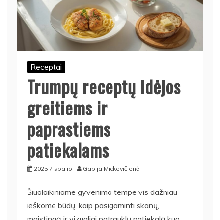
Receptai
Trumpų receptų idėjos
greitiems ir
paprastiems
patiekalams
2025 7 spalio
Gabija Mickevičienė
Šiuolaikiniame gyvenimo tempe vis dažniau
ieškome būdų, kaip pasigaminti skanų,
maistingą ir vizualiai patrauklų patiekalą kuo