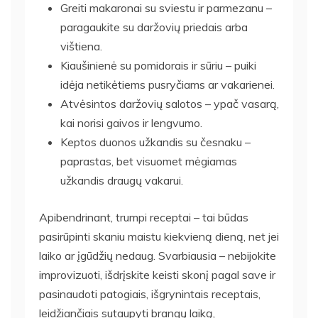
Greiti makaronai su sviestu ir parmezanu –
paragaukite su daržovių priedais arba
vištiena.
Kiaušinienė su pomidorais ir sūriu – puiki
idėja netikėtiems pusryčiams ar vakarienei.
Atvėsintos daržovių salotos – ypač vasarą,
kai norisi gaivos ir lengvumo.
Keptos duonos užkandis su česnaku –
paprastas, bet visuomet mėgiamas
užkandis draugų vakarui.
Apibendrinant, trumpi receptai – tai būdas
pasirūpinti skaniu maistu kiekvieną dieną, net jei
laiko ar įgūdžių nedaug. Svarbiausia – nebijokite
improvizuoti, išdrįskite keisti skonį pagal save ir
pasinaudoti patogiais, išgrynintais receptais,
leidžiančiais sutaupyti brangų laiką,