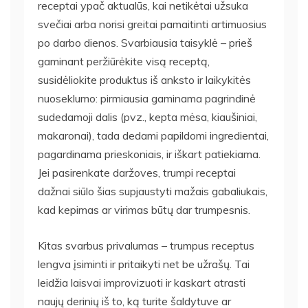
receptai ypač aktualūs, kai netikėtai užsuka
svečiai arba norisi greitai pamaitinti artimuosius
po darbo dienos. Svarbiausia taisyklė – prieš
gaminant peržiūrėkite visą receptą,
susidėliokite produktus iš anksto ir laikykitės
nuoseklumo: pirmiausia gaminama pagrindinė
sudedamoji dalis (pvz., kepta mėsa, kiaušiniai,
makaronai), tada dedami papildomi ingredientai,
pagardinama prieskoniais, ir iškart patiekiama.
Jei pasirenkate daržoves, trumpi receptai
dažnai siūlo šias supjaustyti mažais gabaliukais,
kad kepimas ar virimas būtų dar trumpesnis.
Kitas svarbus privalumas – trumpus receptus
lengva įsiminti ir pritaikyti net be užrašų. Tai
leidžia laisvai improvizuoti ir kaskart atrasti
naujų derinių iš to, ką turite šaldytuve ar