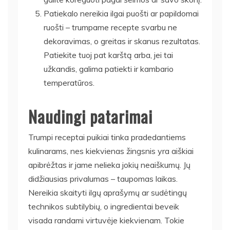
Patiekalo nereikia ilgai puošti ar papildomai
ruošti – trumpame recepte svarbu ne
dekoravimas, o greitas ir skanus rezultatas.
Patiekite tuoj pat karštą arba, jei tai
užkandis, galima patiekti ir kambario
temperatūros.
Naudingi patarimai
Trumpi receptai puikiai tinka pradedantiems
kulinarams, nes kiekvienas žingsnis yra aiškiai
apibrėžtas ir jame nelieka jokių neaiškumų. Jų
didžiausias privalumas – taupomas laikas.
Nereikia skaityti ilgų aprašymų ar sudėtingų
technikos subtilybių, o ingredientai beveik
visada randami virtuvėje kiekvienam. Tokie