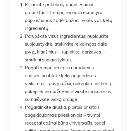
Išsirinkite patiekalą pagal esamus
produktus – trumpų receptų esmė yra
paprastumas, todėl dažnai reikės vos kelių
ingredientų.
Paruoškite visus ingredientus: nuplaukite,
supjaustykite, atskirkite reikalingas dalis
(pvz., kiaušinius – suplakite, daržoves –
smulkiai supjaustykite).
Pagal trumpo recepto nurodymus
nuosekliai atlikite kelis pagrindinius
veiksmus – pavyzdžiui, apkepkite vištieną,
pakepinkite daržoves, išvirkite makaronus,
sumaišykite viską drauge.
Pagardinkite druska, pipirais ar kitais
pageidaujamais prieskoniais – trumpi
receptai dažnai būna universalūs, todėl
galite koreguoti pagal šeimos ar savo skonį.