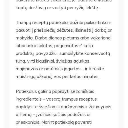
keptų daržovių ar vartyti per ryžių lėkštę.
Trumpų receptų patiekalai dažnai puikiai tinka ir
pakuoti į priešpiečių dėžutes, išsinešti į darbą ar
mokyklą. Darbo dienos pietums arba vakarienei
labai tinka salotos, pagamintos iš kelių
produktų: pavyzdžiui, sumaišykite konservuotą
tuną, virti kiaušiniai, šviežias agurkas,
majonezas ar natūralus jogurtas – ir turėsite
maistingą užkandį vos per kelias minutes.
Patiekalus galima papildyti sezoniškais
ingredientais – vasarą trumpus receptus
papildysite šviežiomis daržovėmis ir žalumynais,
o žiemą – įvairiais sočiais padažais ar
prieskoniais. Norint patiekalą paversti