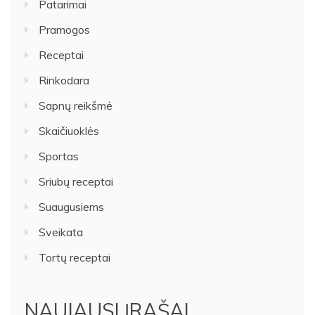
Patarimai
Pramogos
Receptai
Rinkodara
Sapnų reikšmė
Skaičiuoklės
Sportas
Sriubų receptai
Suaugusiems
Sveikata
Tortų receptai
NAUJAUSI ĮRAŠAI