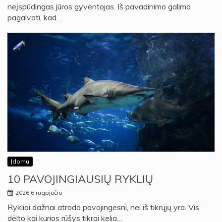
neįspūdingas jūros gyventojas. Iš pavadinimo galima
pagalvoti, kad…
Įdomu
10 PAVOJINGIAUSIŲ RYKLIŲ
2026 6 rugpjūčio
Rykliai dažnai atrodo pavojingesni, nei iš tikrųjų yra. Vis
dėlto kai kurios rūšys tikrai kelia…