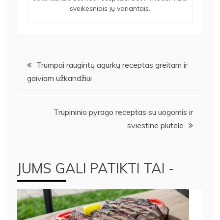
sveikesniais jų variantais.
Navigacija
Trumpai raugintų agurkų receptas greitam ir
gaiviam užkandžiui
tarp
įrašų
Trupininio pyrago receptas su uogomis ir
sviestine plutele
JUMS GALI PATIKTI TAI -