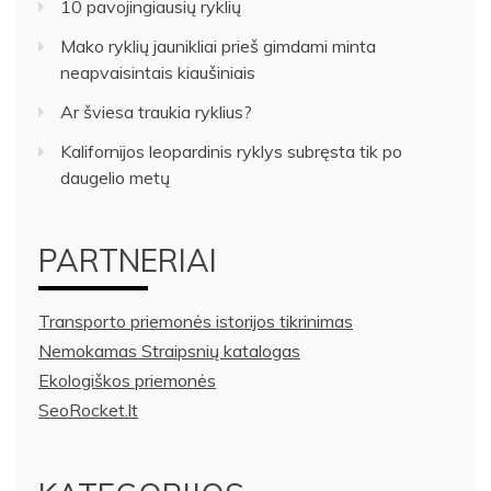
10 pavojingiausių ryklių
Mako ryklių jaunikliai prieš gimdami minta
neapvaisintais kiaušiniais
Ar šviesa traukia ryklius?
Kalifornijos leopardinis ryklys subręsta tik po
daugelio metų
PARTNERIAI
Transporto priemonės istorijos tikrinimas
Nemokamas Straipsnių katalogas
Ekologiškos priemonės
SeoRocket.lt