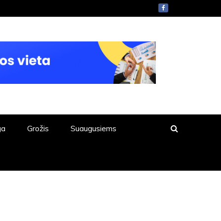
ga
Grožis
Suaugusiems