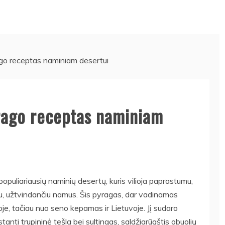
ago receptas naminiam desertui
yrago receptas naminiam
populiariausių naminių desertų, kuris vilioja paprastumu,
apu, užtvindančiu namus. Šis pyragas, dar vadinamas
ijoje, tačiau nuo seno kepamas ir Lietuvoje. Jį sudaro
tanti trupininė tešla bei sultingas, saldžiarūgštis obuolių