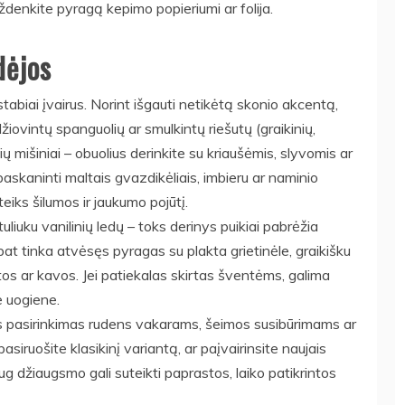
uždenkite pyragą kepimo popieriumi ar folija.
dėjos
stabiai įvairus. Norint išgauti netikėtą skonio akcentą,
žiovintų spanguolių ar smulkintų riešutų (graikinių,
sių mišiniai – obuolius derinkite su kriaušėmis, slyvomis ar
paskaninti maltais gvazdikėliais, imbieru ar naminio
teiks šilumos ir jaukumo pojūtį.
tuliuku vanilinių ledų – toks derinys puikiai pabrėžia
pat tinka atvėsęs pyragas su plakta grietinėle, graikišku
tos ar kavos. Jei patiekalas skirtas šventėms, galima
e uogiene.
lus pasirinkimas rudens vakarams, šeimos susibūrimams ar
siruošite klasikinį variantą, ar paįvairinsite naujais
aug džiaugsmo gali suteikti paprastos, laiko patikrintos