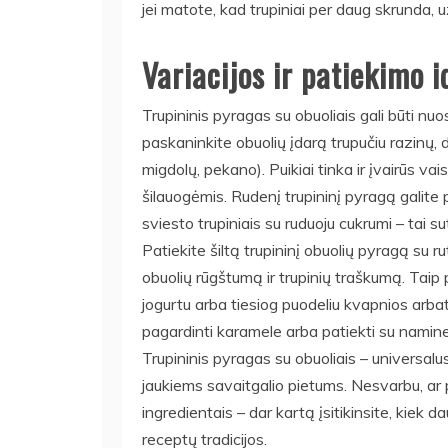
jei matote, kad trupiniai per daug skrunda, 
Variacijos ir patiekimo i
Trupininis pyragas su obuoliais gali būti nuo
paskaninkite obuolių įdarą trupučiu razinų, d
migdolų, pekano). Puikiai tinka ir įvairūs vai
šilauogėmis. Rudenį trupininį pyragą galite 
sviesto trupiniais su ruduoju cukrumi – tai su
Patiekite šiltą trupininį obuolių pyragą su ru
obuolių rūgštumą ir trupinių traškumą. Taip 
jogurtu arba tiesiog puodeliu kvapnios arba
pagardinti karamele arba patiekti su namin
Trupininis pyragas su obuoliais – universa
jaukiems savaitgalio pietums. Nesvarbu, ar pa
ingredientais – dar kartą įsitikinsite, kiek d
receptų tradicijos.