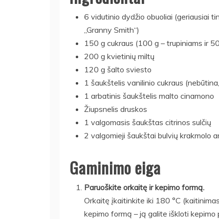
6 vidutinio dydžio obuoliai (geriausiai 
„Granny Smith“)
150 g cukraus (100 g – trupiniams ir 5
200 g kvietinių miltų
120 g šalto sviesto
1 šaukštelis vanilinio cukraus (nebūti
1 arbatinis šaukštelis malto cinamono
Žiupsnelis druskos
1 valgomasis šaukštas citrinos sulčių
2 valgomieji šaukštai bulvių krakmolo ar
Gaminimo eiga
Paruoškite orkaitę ir kepimo formą.
Orkaitę įkaitinkite iki 180 °C (kaitini
kepimo formą – ją galite iškloti kepimo 