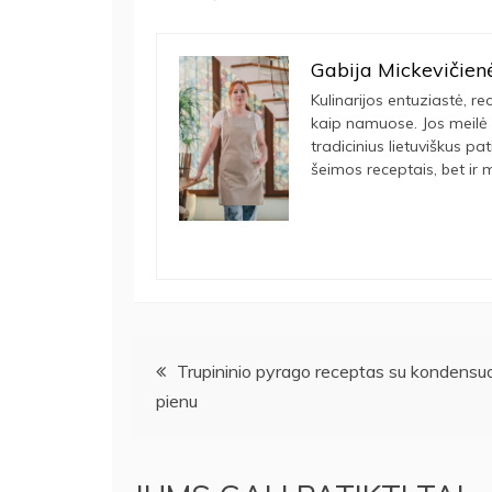
Gabija Mickevičien
Kulinarijos entuziastė, rec
kaip namuose. Jos meilė 
tradicinius lietuviškus pa
šeimos receptais, bet ir m
Navigacija
Trupininio pyrago receptas su kondensu
pienu
tarp
įrašų