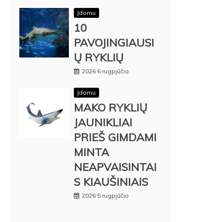
Įdomu
10
PAVOJINGIAUSI
Ų RYKLIŲ
2026 6 rugpjūčio
Įdomu
MAKO RYKLIŲ
JAUNIKLIAI
PRIEŠ GIMDAMI
MINTA
NEAPVAISINTAI
S KIAUŠINIAIS
2026 5 rugpjūčio