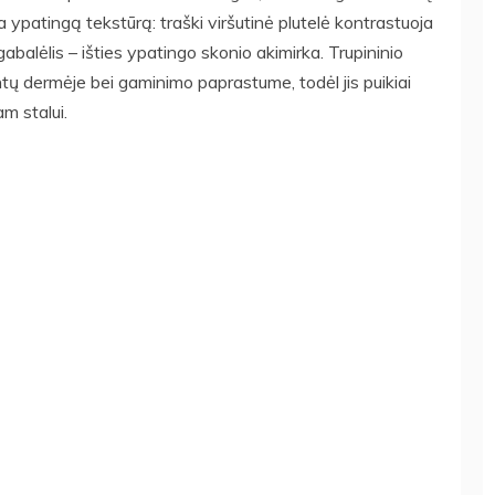
a ypatingą tekstūrą: traški viršutinė plutelė kontrastuoja
abalėlis – išties ypatingo skonio akimirka. Trupininio
ntų dermėje bei gaminimo paprastume, todėl jis puikiai
am stalui.