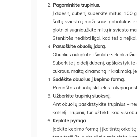
Pagaminkite trupinius.
Į didesnį dubenį suberkite miltus, 100 g 
šaltą sviestą į mažesnius gabaliukus ir 
glotniai sugniaužkite miltų ir sviesto m
Stenkitės nedirbti ilgai, kad tešla neįkais
Paruoškite obuolių įdarą.
Obuolius nulupkite, išimkite sėklalizdžius
Suberkite į didelį dubenį, apšlakstykite 
cukraus, maltą cinamoną ir krakmolą, jei 
Sudėkite obuolius į kepimo formą.
Paruoštas obuolių skilteles tolygiai pa
Užberkite trupinių sluoksnį.
Ant obuolių paskirstykite trupinius – nes
kalnelį. Trupinių turi užtekti, kad visi ob
Kepkite pyragą.
Įdėkite kepimo formą į įkaitintą orkaitę 