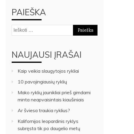
PAIEŠKA
Ieškoti:
NAUJAUSI ĮRAŠAI
Kaip veikia slaugytojos rykliai
10 pavojingiausių ryklių
Mako ryklių jaunikliai prieš gimdami
minta neapvaisintais kiaušiniais
Ar šviesa traukia ryklius?
Kalifornijos leopardinis ryklys
subręsta tik po daugelio metų