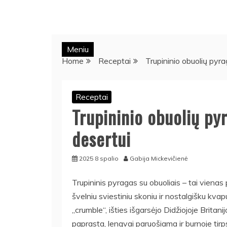
Meniu
Home
Receptai
Trupininio obuolių pyr
Receptai
Trupininio obuolių p
desertui
2025 8 spalio
Gabija Mickevičienė
Trupininis pyragas su obuoliais – tai vienas 
švelniu sviestiniu skoniu ir nostalgišku kv
„crumble“, išties išgarsėjo Didžiojoje Britan
paprasta, lengvai paruošiama ir burnoje tirps