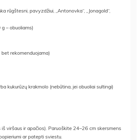
tinka rūgštesni, pavyzdžiui, „Antonovka“, „Jonagold“,
0 g – obuoliams)
na, bet rekomenduojama)
ba kukurūzų krakmolo (nebūtina, jei obuoliai sultingi)
mas iš viršaus ir apačios). Paruoškite 24–26 cm skersmens
popieriumi ar patepti sviestu.