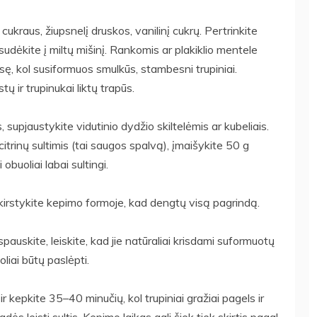
cukraus, žiupsnelį druskos, vanilinį cukrų. Pertrinkite
sudėkite į miltų mišinį. Rankomis ar plakiklio mentele
asę, kol susiformuos smulkūs, stambesni trupiniai.
tų ir trupinukai liktų trapūs.
, supjaustykite vidutinio dydžio skiltelėmis ar kubeliais.
citrinų sultimis (tai saugos spalvą), įmaišykite 50 g
obuoliai labai sultingi.
skirstykite kepimo formoje, kad dengtų visą pagrindą.
pauskite, leiskite, kad jie natūraliai krisdami suformuotų
uoliai būtų paslėpti.
ir kepkite 35–40 minučių, kol trupiniai gražiai pagels ir