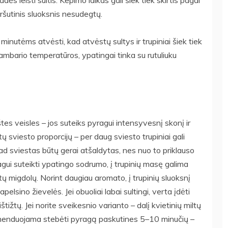
dės leisti sultis. Kepimo laikas gali šiek tiek skirtis pagal
viršutinis sluoksnis nesudegtų.
minutėms atvėsti, kad atvėstų sultys ir trupiniai šiek tiek
kambario temperatūros, ypatingai tinka su rutuliuku
tes veisles – jos suteiks pyragui intensyvesnį skonį ir
ų sviesto proporcijų – per daug sviesto trupiniai gali
kad sviestas būtų gerai atšaldytas, nes nuo to priklauso
ragui suteikti ypatingo sodrumo, į trupinių masę galima
tų migdolų. Norint daugiau aromato, į trupinių sluoksnį
pelsino žievelės. Jei obuoliai labai sultingi, verta įdėti
ižtų. Jei norite sveikesnio varianto – dalį kvietinių miltų
komenduojama stebėti pyragą paskutines 5–10 minučių –