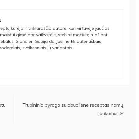
ė
eptų kūrėja ir tinklaraščio autorė, kuri virtuvėje jaučiasi
maistui gimė dar vaikystėje, stebint močiutę ruošiant
tiekalus. Šiandien Gabija dalijasi ne tik autentiškais
oderniais, sveikesniais jų variantais.
otu
Trupininio pyrago su obuoliene receptas namų
jaukumui