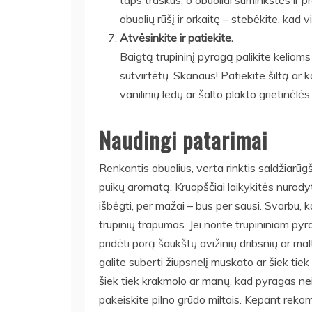
taps traškūs, o obuoliai suminkštės ir pra
obuolių rūšį ir orkaitę – stebėkite, kad 
Atvėsinkite ir patiekite.
Baigtą trupininį pyragą palikite kelioms 
sutvirtėtų. Skanaus! Patiekite šiltą ar 
vanilinių ledų ar šalto plakto grietinėlės.
Naudingi patarimai
Renkantis obuolius, verta rinktis saldžiarūgš
puikų aromatą. Kruopščiai laikykitės nurodyt
išbėgti, per mažai – bus per sausi. Svarbu, 
trupinių trapumas. Jei norite trupininiam py
pridėti porą šaukštų avižinių dribsnių ar mal
galite suberti žiupsnelį muskato ar šiek tiek a
šiek tiek krakmolo ar manų, kad pyragas neišt
pakeiskite pilno grūdo miltais. Kepant re