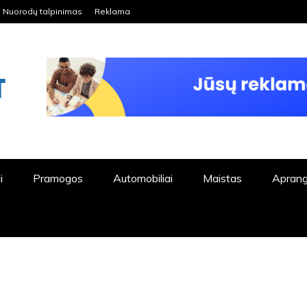
Nuorodų talpinimas
Reklama
ORDPRESS TINKLALAPIS
i
Pramogos
Automobiliai
Maistas
Apran