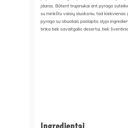
įdaras. Būtent trupinukai ant pyrago suteiki
su minkštu vaisių sluoksniu, tad kiekvienas g
pyrago su obuoliais paslaptis slypi ingredie
tinka tiek savaitgalio desertui, tiek šventini
Ingredientai