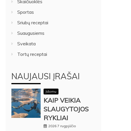
Skaičiuoklės
Sportas
Sriubų receptai
Suaugusiems
Sveikata
Tortų receptai
NAUJAUSI ĮRAŠAI
Įdomu
KAIP VEIKIA
SLAUGYTOJOS
RYKLIAI
2026 7 rugpjūčio