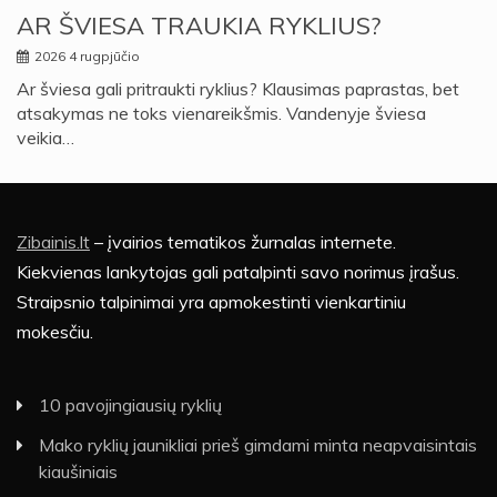
AR ŠVIESA TRAUKIA RYKLIUS?
2026 4 rugpjūčio
Ar šviesa gali pritraukti ryklius? Klausimas paprastas, bet
atsakymas ne toks vienareikšmis. Vandenyje šviesa
veikia…
Zibainis.lt
– įvairios tematikos žurnalas internete.
Kiekvienas lankytojas gali patalpinti savo norimus įrašus.
Straipsnio talpinimai yra apmokestinti vienkartiniu
mokesčiu.
10 pavojingiausių ryklių
Mako ryklių jaunikliai prieš gimdami minta neapvaisintais
kiaušiniais