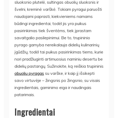
sluoksnio plutelė, sultingas obuolių sluoksnis ir
švelni, kreminė varškė. Tokiam pyragui paruošti
naudojami paprasti, kiekvieniems namams
būdingi ingredientai, todėl jis yra puikus
pasirinkimas tiek šventėms, tiek įprastam
savaitgalio pasilepinimui. Be to, trupininio
pyrago gamyba nereikalauja didelių kulinarinių
įgūdžių, todėl tai puikus pasirinkimas tiems, kurie
nori pradžiuginti artimuosius naminiu desertu be
didelių pastangų. Sužinokite, ką reiškia trupininis
obuolių pyragas
su varške, ir kaip jį išsikepti
savo virtuvėje – žingsnis po žingsnio, su visais
ingredientais, gaminimo eiga ir naudingais
patarimais.
Ingredientai