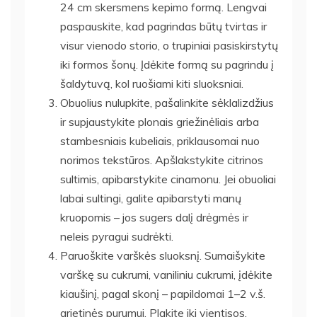
24 cm skersmens kepimo formą. Lengvai
paspauskite, kad pagrindas būtų tvirtas ir
visur vienodo storio, o trupiniai pasiskirstytų
iki formos šonų. Įdėkite formą su pagrindu į
šaldytuvą, kol ruošiami kiti sluoksniai.
Obuolius nulupkite, pašalinkite sėklalizdžius
ir supjaustykite plonais griežinėliais arba
stambesniais kubeliais, priklausomai nuo
norimos tekstūros. Apšlakstykite citrinos
sultimis, apibarstykite cinamonu. Jei obuoliai
labai sultingi, galite apibarstyti manų
kruopomis – jos sugers dalį drėgmės ir
neleis pyragui sudrėkti.
Paruoškite varškės sluoksnį. Sumaišykite
varškę su cukrumi, vaniliniu cukrumi, įdėkite
kiaušinį, pagal skonį – papildomai 1–2 v.š.
grietinės purumui. Plakite iki vientisos,