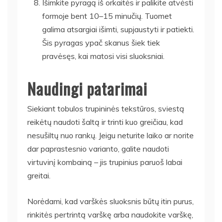
Išimkite pyragą iš orkaitės ir palikite atvėsti
formoje bent 10–15 minučių. Tuomet
galima atsargiai išimti, supjaustyti ir patiekti.
Šis pyragas ypač skanus šiek tiek
pravėsęs, kai matosi visi sluoksniai.
Naudingi patarimai
Siekiant tobulos trupininės tekstūros, sviestą
reikėtų naudoti šaltą ir trinti kuo greičiau, kad
nesušiltų nuo rankų. Jeigu neturite laiko ar norite
dar paprastesnio varianto, galite naudoti
virtuvinį kombainą – jis trupinius paruoš labai
greitai.
Norėdami, kad varškės sluoksnis būtų itin purus,
rinkitės pertrintą varškę arba naudokite varškę,