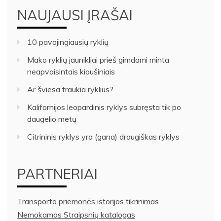
NAUJAUSI ĮRAŠAI
10 pavojingiausių ryklių
Mako ryklių jaunikliai prieš gimdami minta
neapvaisintais kiaušiniais
Ar šviesa traukia ryklius?
Kalifornijos leopardinis ryklys subręsta tik po
daugelio metų
Citrininis ryklys yra (gana) draugiškas ryklys
PARTNERIAI
Transporto priemonės istorijos tikrinimas
Nemokamas Straipsnių katalogas