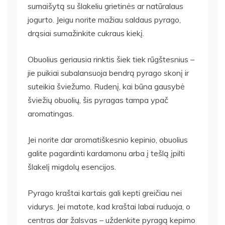
sumaišytą su šlakeliu grietinės ar natūralaus
jogurto. Jeigu norite mažiau saldaus pyrago,
drąsiai sumažinkite cukraus kiekį.
Obuolius geriausia rinktis šiek tiek rūgštesnius –
jie puikiai subalansuoja bendrą pyrago skonį ir
suteikia šviežumo. Rudenį, kai būna gausybė
šviežių obuolių, šis pyragas tampa ypač
aromatingas.
Jei norite dar aromatiškesnio kepinio, obuolius
galite pagardinti kardamonu arba į tešlą įpilti
šlakelį migdolų esencijos.
Pyrago kraštai kartais gali kepti greičiau nei
vidurys. Jei matote, kad kraštai labai ruduoja, o
centras dar žalsvas – uždenkite pyragą kepimo