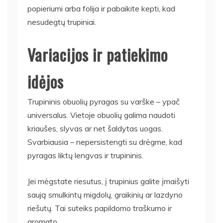
popieriumi arba folija ir pabaikite kepti, kad
nesudegtų trupiniai.
Variacijos ir patiekimo
idėjos
Trupininis obuolių pyragas su varške – ypač
universalus. Vietoje obuolių galima naudoti
kriaušes, slyvas ar net šaldytas uogas.
Svarbiausia – nepersistengti su drėgme, kad
pyragas liktų lengvas ir trupininis.
Jei mėgstate riesutus, į trupinius galite įmaišyti
saują smulkintų migdolų, graikinių ar lazdyno
riešutų. Tai suteiks papildomo traškumo ir
aromato.