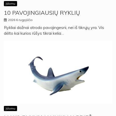
Įdomu
10 PAVOJINGIAUSIŲ RYKLIŲ
2026 6 rugpjūčio
Rykliai dažnai atrodo pavojingesni, nei iš tikrųjų yra. Vis
dėlto kai kurios rūšys tikrai kelia…
Įdomu