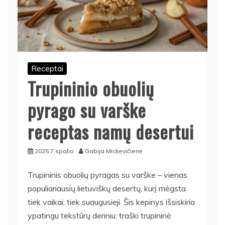
Receptai
Trupininio obuolių
pyrago su varške
receptas namų desertui
2025 7 spalio
Gabija Mickevičienė
Trupininis obuolių pyragas su varške – vienas
populiariausių lietuviškų desertų, kurį mėgsta
tiek vaikai, tiek suaugusieji. Šis kepinys išsiskiria
ypatingu tekstūrų deriniu: traški trupininė