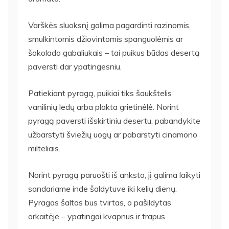
Varškės sluoksnį galima pagardinti razinomis,
smulkintomis džiovintomis spanguolėmis ar
šokolado gabaliukais – tai puikus būdas desertą
paversti dar ypatingesniu.
Patiekiant pyragą, puikiai tiks šaukštelis
vanilinių ledų arba plakta grietinėlė. Norint
pyragą paversti išskirtiniu desertu, pabandykite
užbarstyti šviežių uogų ar pabarstyti cinamono
milteliais.
Norint pyragą paruošti iš anksto, jį galima laikyti
sandariame inde šaldytuve iki kelių dienų.
Pyragas šaltas bus tvirtas, o pašildytas
orkaitėje – ypatingai kvapnus ir trapus.