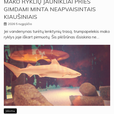
MAKO RYKLIŲ JAUNIKLIAI PRIEŠ
GIMDAMI MINTA NEAPVAISINTAIS
KIAUŠINIAIS
2026 5 rugpjūčio
Jei vandenynas turėtų lenktynių trasą, trumpapelekis mako
ryklys joje iškart pirmuotų. Šis plėšrūnas išsiskiria ne…
Įdomu