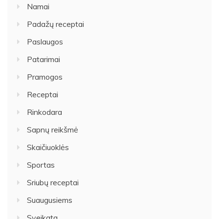
Namai
Padažų receptai
Paslaugos
Patarimai
Pramogos
Receptai
Rinkodara
Sapnų reikšmė
Skaičiuoklės
Sportas
Sriubų receptai
Suaugusiems
Sveikata