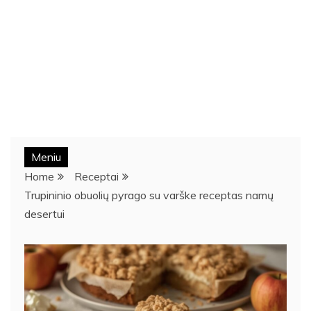
Meniu
Home
Receptai
Trupininio obuolių pyrago su varške receptas namų
desertui