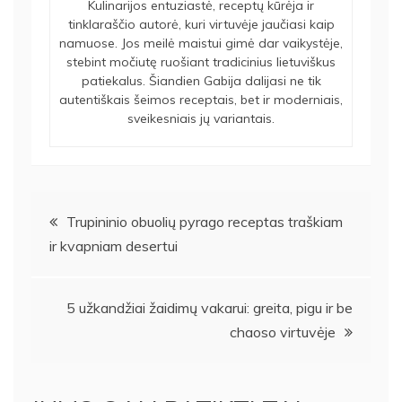
Kulinarijos entuziastė, receptų kūrėja ir
tinklaraščio autorė, kuri virtuvėje jaučiasi kaip
namuose. Jos meilė maistui gimė dar vaikystėje,
stebint močiutę ruošiant tradicinius lietuviškus
patiekalus. Šiandien Gabija dalijasi ne tik
autentiškais šeimos receptais, bet ir moderniais,
sveikesniais jų variantais.
Navigacija
Trupininio obuolių pyrago receptas traškiam
ir kvapniam desertui
tarp
įrašų
5 užkandžiai žaidimų vakarui: greita, pigu ir be
chaoso virtuvėje