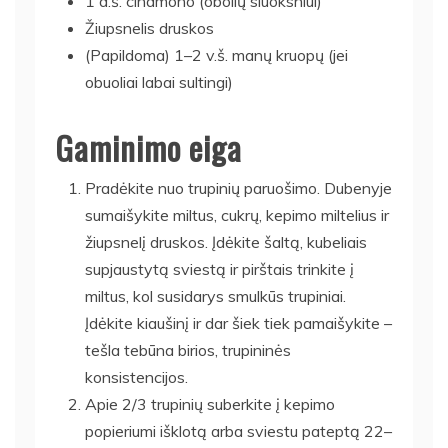
1 a.š. cinamono (obolių sluoksniui)
Žiupsnelis druskos
(Papildoma) 1–2 v.š. manų kruopų (jei
obuoliai labai sultingi)
Gaminimo eiga
Pradėkite nuo trupinių paruošimo. Dubenyje
sumaišykite miltus, cukrų, kepimo miltelius ir
žiupsnelį druskos. Įdėkite šaltą, kubeliais
supjaustytą sviestą ir pirštais trinkite į
miltus, kol susidarys smulkūs trupiniai.
Įdėkite kiaušinį ir dar šiek tiek pamaišykite –
tešla tebūna birios, trupininės
konsistencijos.
Apie 2/3 trupinių suberkite į kepimo
popieriumi išklotą arba sviestu pateptą 22–