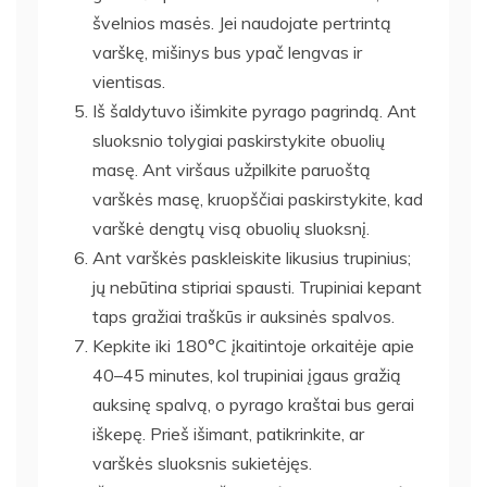
švelnios masės. Jei naudojate pertrintą
varškę, mišinys bus ypač lengvas ir
vientisas.
Iš šaldytuvo išimkite pyrago pagrindą. Ant
sluoksnio tolygiai paskirstykite obuolių
masę. Ant viršaus užpilkite paruoštą
varškės masę, kruopščiai paskirstykite, kad
varškė dengtų visą obuolių sluoksnį.
Ant varškės paskleiskite likusius trupinius;
jų nebūtina stipriai spausti. Trupiniai kepant
taps gražiai traškūs ir auksinės spalvos.
Kepkite iki 180°C įkaitintoje orkaitėje apie
40–45 minutes, kol trupiniai įgaus gražią
auksinę spalvą, o pyrago kraštai bus gerai
iškepę. Prieš išimant, patikrinkite, ar
varškės sluoksnis sukietėjęs.