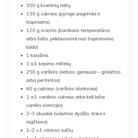
300 g kvietinių miltų
130 g cukraus (pyrago pagrindui ir
trupiniams)
120 g sviesto (kambario temperatūros
arba šalto, priklausomai nuo trupiniavimo
būdo)
1 kiaušinis
1 a.š. kepimo miltelių
250 g varškės (riebios, geriausia – grūdėtos
arba pertrintos)
60 g cukraus (varškės sluoksniui)
1 a.š. vanilinio cukraus arba keli lašai
vanilės esencijos
2–3 obuoliai (vidutinio dydžio, tinka ir
rūgštesni)
1–2 v.š. citrinos sulčių