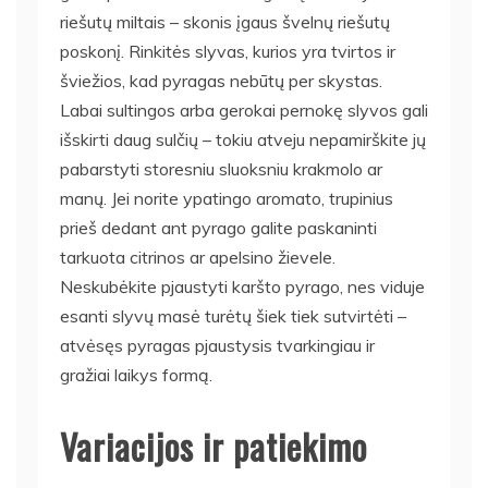
riešutų miltais – skonis įgaus švelnų riešutų
poskonį. Rinkitės slyvas, kurios yra tvirtos ir
šviežios, kad pyragas nebūtų per skystas.
Labai sultingos arba gerokai pernokę slyvos gali
išskirti daug sulčių – tokiu atveju nepamirškite jų
pabarstyti storesniu sluoksniu krakmolo ar
manų. Jei norite ypatingo aromato, trupinius
prieš dedant ant pyrago galite paskaninti
tarkuota citrinos ar apelsino žievele.
Neskubėkite pjaustyti karšto pyrago, nes viduje
esanti slyvų masė turėtų šiek tiek sutvirtėti –
atvėsęs pyragas pjaustysis tvarkingiau ir
gražiai laikys formą.
Variacijos ir patiekimo