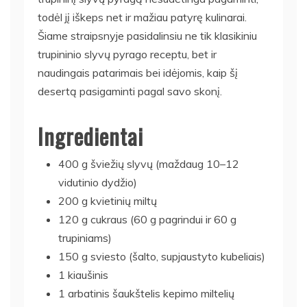
todėl jį iškeps net ir mažiau patyrę kulinarai.
Šiame straipsnyje pasidalinsiu ne tik klasikiniu
trupininio slyvų pyrago receptu, bet ir
naudingais patarimais bei idėjomis, kaip šį
desertą pasigaminti pagal savo skonį.
Ingredientai
400 g šviežių slyvų (maždaug 10–12
vidutinio dydžio)
200 g kvietinių miltų
120 g cukraus (60 g pagrindui ir 60 g
trupiniams)
150 g sviesto (šalto, supjaustyto kubeliais)
1 kiaušinis
1 arbatinis šaukštelis kepimo miltelių