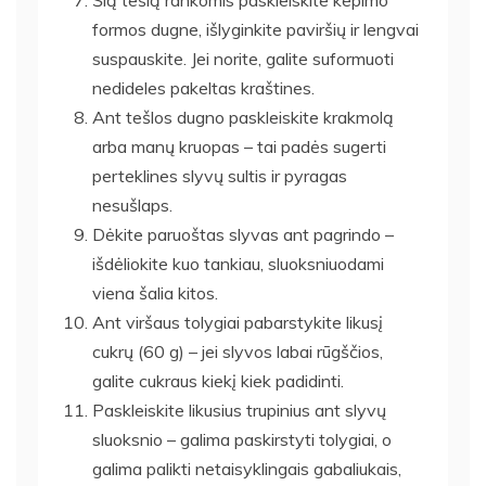
formos dugne, išlyginkite paviršių ir lengvai
suspauskite. Jei norite, galite suformuoti
nedideles pakeltas kraštines.
Ant tešlos dugno paskleiskite krakmolą
arba manų kruopas – tai padės sugerti
perteklines slyvų sultis ir pyragas
nesušlaps.
Dėkite paruoštas slyvas ant pagrindo –
išdėliokite kuo tankiau, sluoksniuodami
viena šalia kitos.
Ant viršaus tolygiai pabarstykite likusį
cukrų (60 g) – jei slyvos labai rūgščios,
galite cukraus kiekį kiek padidinti.
Paskleiskite likusius trupinius ant slyvų
sluoksnio – galima paskirstyti tolygiai, o
galima palikti netaisyklingais gabaliukais,