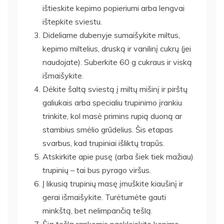
ištieskite kepimo popieriumi arba lengvai
ištepkite sviestu.
Dideliame dubenyje sumaišykite miltus,
kepimo miltelius, druską ir vanilinį cukrų (jei
naudojate). Suberkite 60 g cukraus ir viską
išmaišykite.
Dėkite šaltą sviestą į miltų mišinį ir pirštų
galiukais arba specialiu trupinimo įrankiu
trinkite, kol masė primins rupią duoną ar
stambius smėlio grūdelius. Šis etapas
svarbus, kad trupiniai išliktų trapūs.
Atskirkite apie pusę (arba šiek tiek mažiau)
trupinių – tai bus pyrago viršus.
Į likusią trupinių masę įmuškite kiaušinį ir
gerai išmaišykite. Turėtumėte gauti
minkštą, bet nelimpančią tešlą.
Šią tešlą rankomis paskleiskite kepimo