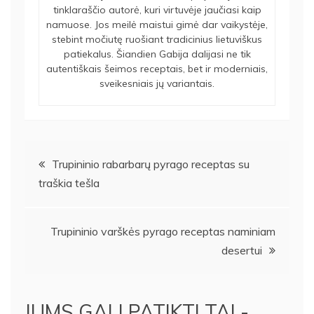
tinklaraščio autorė, kuri virtuvėje jaučiasi kaip
namuose. Jos meilė maistui gimė dar vaikystėje,
stebint močiutę ruošiant tradicinius lietuviškus
patiekalus. Šiandien Gabija dalijasi ne tik
autentiškais šeimos receptais, bet ir moderniais,
sveikesniais jų variantais.
Navigacija
Trupininio rabarbarų pyrago receptas su
traškia tešla
tarp
įrašų
Trupininio varškės pyrago receptas naminiam
desertui
JUMS GALI PATIKTI TAI -