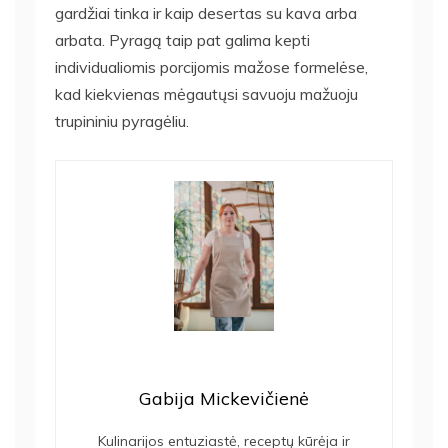
gardžiai tinka ir kaip desertas su kava arba
arbata. Pyragą taip pat galima kepti
individualiomis porcijomis mažose formelėse,
kad kiekvienas mėgautųsi savuoju mažuoju
trupininiu pyragėliu.
Gabija Mickevičienė
Kulinarijos entuziastė, receptų kūrėja ir