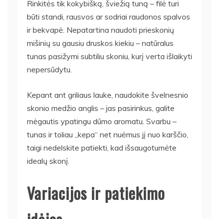
Rinkitės tik kokybišką, šviežią tuną – filė turi
būti standi, rausvos ar sodriai raudonos spalvos
ir bekvapė. Nepatartina naudoti prieskonių
mišinių su gausiu druskos kiekiu – natūralus
tunas pasižymi subtiliu skoniu, kurį verta išlaikyti
nepersūdytu.
Kepant ant griliaus lauke, naudokite švelnesnio
skonio medžio anglis – jas pasirinkus, galite
mėgautis ypatingu dūmo aromatu. Svarbu –
tunas ir toliau „kepa“ net nuėmus jį nuo karščio,
taigi nedelskite patiekti, kad išsaugotumėte
idealų skonį.
Variacijos ir patiekimo