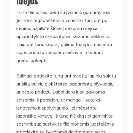
idėjos
Tuno filė puikiai dera su įvairiais gardumynais.
Jei norisi egzotiškesnio varianto, tuoj pat po
kepimo užpilkite šlakelį sezamų aliejaus ir
apibarstykite skrudintomis sezamo sėklomis.
Taip pat tuno kepsnį galima trumpai marinuoti
sojos padažo ir imbiero mišinyje, o tuomet
greitai apkepti.
Stilingai patiekite tuną ant šviežių lapinių salotų
ar šiltų bulvių plokštainio, pagardintų alyvuogių
ar pesto padažu. Labai dera ir su gaiviomis
salsomis iš pomidorų ar mango – suteiks
lengvumo ir spalvingumo. Jei mėgstate
japonišką virtuvę, iš tuno filė drąsiai gaminkite
sashimi: supjaustykite filė plonomis juostelėmis
ir patiekite su šviežiomis daržovėmis, sojos