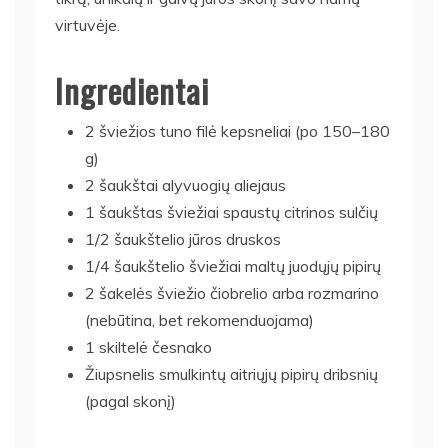
virtuvėje.
Ingredientai
2 šviežios tuno filė kepsneliai (po 150–180
g)
2 šaukštai alyvuogių aliejaus
1 šaukštas šviežiai spaustų citrinos sulčių
1/2 šaukštelio jūros druskos
1/4 šaukštelio šviežiai maltų juodųjų pipirų
2 šakelės šviežio čiobrelio arba rozmarino
(nebūtina, bet rekomenduojama)
1 skiltelė česnako
Žiupsnelis smulkintų aitriųjų pipirų dribsnių
(pagal skonį)