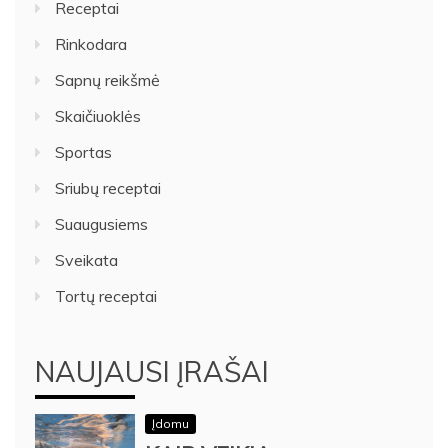
Receptai
Rinkodara
Sapnų reikšmė
Skaičiuoklės
Sportas
Sriubų receptai
Suaugusiems
Sveikata
Tortų receptai
NAUJAUSI ĮRAŠAI
Įdomu