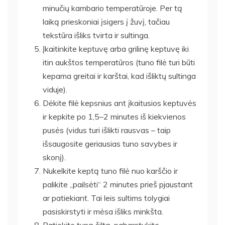
minučių kambario temperatūroje. Per tą
laiką prieskoniai įsigers į žuvį, tačiau
tekstūra išliks tvirta ir sultinga.
Įkaitinkite keptuvę arba grilinę keptuvę iki
itin aukštos temperatūros (tuno filė turi būti
kepama greitai ir karštai, kad išliktų sultinga
viduje).
Dėkite filė kepsnius ant įkaitusios keptuvės
ir kepkite po 1,5–2 minutes iš kiekvienos
pusės (vidus turi išlikti rausvas – taip
išsaugosite geriausias tuno savybes ir
skonį).
Nukelkite keptą tuno filė nuo karščio ir
palikite „pailsėti“ 2 minutes prieš pjaustant
ar patiekiant. Tai leis sultims tolygiai
pasiskirstyti ir mėsa išliks minkšta.
Patiekite tuną šiltą, pabarstykite