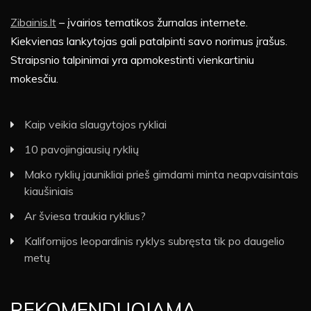
Zibainis.lt
– įvairios tematikos žurnalas internete.
Kiekvienas lankytojas gali patalpinti savo norimus įrašus.
Straipsnio talpinimai yra apmokestinti vienkartiniu
mokesčiu.
Kaip veikia slaugytojos rykliai
10 pavojingiausių ryklių
Mako ryklių jaunikliai prieš gimdami minta neapvaisintais
kiaušiniais
Ar šviesa traukia ryklius?
Kalifornijos leopardinis ryklys subręsta tik po daugelio
metų
REKOMENDUOJAMA