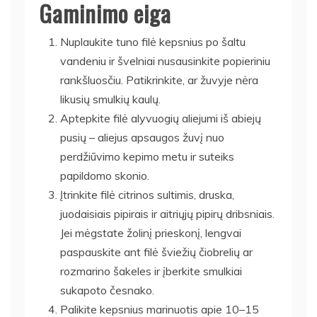
Gaminimo eiga
Nuplaukite tuno filė kepsnius po šaltu
vandeniu ir švelniai nusausinkite popieriniu
rankšluosčiu. Patikrinkite, ar žuvyje nėra
likusių smulkių kaulų.
Aptepkite filė alyvuogių aliejumi iš abiejų
pusių – aliejus apsaugos žuvį nuo
perdžiūvimo kepimo metu ir suteiks
papildomo skonio.
Įtrinkite filė citrinos sultimis, druska,
juodaisiais pipirais ir aitriųjų pipirų dribsniais.
Jei mėgstate žolinį prieskonį, lengvai
paspauskite ant filė šviežių čiobrelių ar
rozmarino šakeles ir įberkite smulkiai
sukapoto česnako.
Palikite kepsnius marinuotis apie 10–15