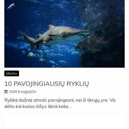
Įdomu
10 PAVOJINGIAUSIŲ RYKLIŲ
2026 6 rugpjūčio
Rykliai dažnai atrodo pavojingesni, nei iš tikrųjų yra. Vis
dėlto kai kurios rūšys tikrai kelia…