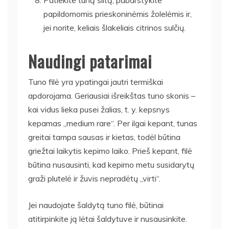
papildomomis prieskoninėmis žolelėmis ir,
jei norite, keliais šlakeliais citrinos sulčių.
Naudingi patarimai
Tuno filė yra ypatingai jautri termiškai
apdorojama. Geriausiai išreikštas tuno skonis –
kai vidus lieka pusei žalias, t. y. kepsnys
kepamas „medium rare“. Per ilgai kepant, tunas
greitai tampa sausas ir kietas, todėl būtina
griežtai laikytis kepimo laiko. Prieš kepant, filė
būtina nusausinti, kad kepimo metu susidarytų
graži plutelė ir žuvis nepradėtų „virti“.
Jei naudojate šaldytą tuno filė, būtinai
atitirpinkite ją lėtai šaldytuve ir nusausinkite.