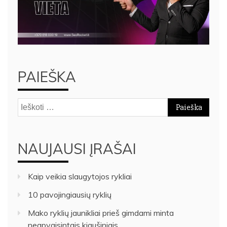
PAIEŠKA
Ieškoti:
NAUJAUSI ĮRAŠAI
Kaip veikia slaugytojos rykliai
10 pavojingiausių ryklių
Mako ryklių jaunikliai prieš gimdami minta
neapvaisintais kiaušiniais