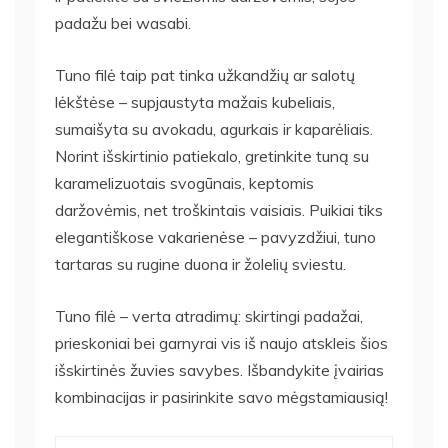
padažu bei wasabi.
Tuno filė taip pat tinka užkandžių ar salotų
lėkštėse – supjaustyta mažais kubeliais,
sumaišyta su avokadu, agurkais ir kaparėliais.
Norint išskirtinio patiekalo, gretinkite tuną su
karamelizuotais svogūnais, keptomis
daržovėmis, net troškintais vaisiais. Puikiai tiks
elegantiškose vakarienėse – pavyzdžiui, tuno
tartaras su rugine duona ir žolelių sviestu.
Tuno filė – verta atradimų: skirtingi padažai,
prieskoniai bei garnyrai vis iš naujo atskleis šios
išskirtinės žuvies savybes. Išbandykite įvairias
kombinacijas ir pasirinkite savo mėgstamiausią!