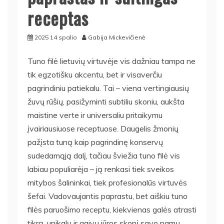
receptas
2025 14 spalio
Gabija Mickevičienė
Tuno filė lietuvių virtuvėje vis dažniau tampa ne
tik egzotišku akcentu, bet ir visaverčiu
pagrindiniu patiekalu. Tai – viena vertingiausių
žuvų rūšių, pasižyminti subtiliu skoniu, aukšta
maistine verte ir universaliu pritaikymu
įvairiausiuose receptuose. Daugelis žmonių
pažįsta tuną kaip pagrindinę konservų
sudedamąją dalį, tačiau šviežia tuno filė vis
labiau populiarėja – ją renkasi tiek sveikos
mitybos šalininkai, tiek profesionalūs virtuvės
šefai. Vadovaujantis paprastu, bet aiškiu tuno
filės paruošimo receptu, kiekvienas galės atrasti
tikrą, unikalų ir gaivų jūros skonį savo namų