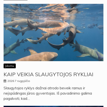
Įdomu
KAIP VEIKIA SLAUGYTOJOS RYKLIAI
2026 7 rugpjūčio
Slaugytojos ryklys dažnai atrodo beveik ramus ir
neįspūdingas jūros gyventojas. Iš pavadinimo galima
pagalvoti, kad…