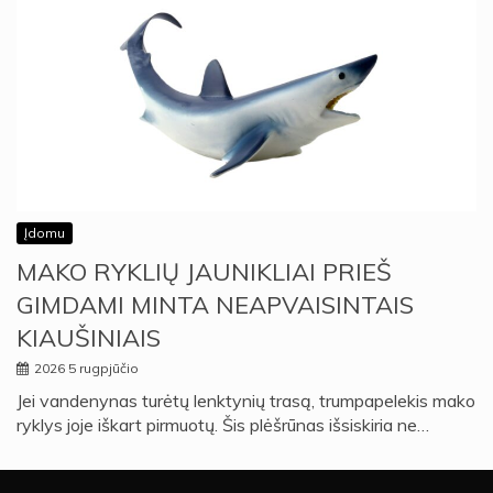
Įdomu
MAKO RYKLIŲ JAUNIKLIAI PRIEŠ
GIMDAMI MINTA NEAPVAISINTAIS
KIAUŠINIAIS
2026 5 rugpjūčio
Jei vandenynas turėtų lenktynių trasą, trumpapelekis mako
ryklys joje iškart pirmuotų. Šis plėšrūnas išsiskiria ne…