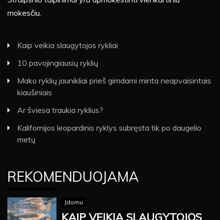
mokesčiu.
Kaip veikia slaugytojos rykliai
10 pavojingiausių ryklių
Mako ryklių jaunikliai prieš gimdami minta neapvaisintais
kiaušiniais
Ar šviesa traukia ryklius?
Kalifornijos leopardinis ryklys subręsta tik po daugelio
metų
REKOMENDUOJAMA
Įdomu
KAIP VEIKIA SLAUGYTOJOS