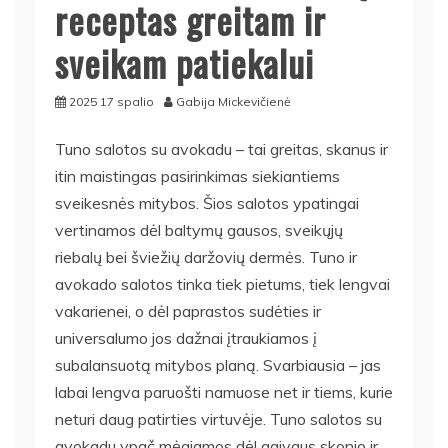
receptas greitam ir
sveikam patiekalui
2025 17 spalio
Gabija Mickevičienė
Tuno salotos su avokadu – tai greitas, skanus ir
itin maistingas pasirinkimas siekiantiems
sveikesnės mitybos. Šios salotos ypatingai
vertinamos dėl baltymų gausos, sveikųjų
riebalų bei šviežių daržovių dermės. Tuno ir
avokado salotos tinka tiek pietums, tiek lengvai
vakarienei, o dėl paprastos sudėties ir
universalumo jos dažnai įtraukiamos į
subalansuotą mitybos planą. Svarbiausia – jas
labai lengva paruošti namuose net ir tiems, kurie
neturi daug patirties virtuvėje. Tuno salotos su
avokadu ypač mėgiamos dėl gaivaus skonio ir