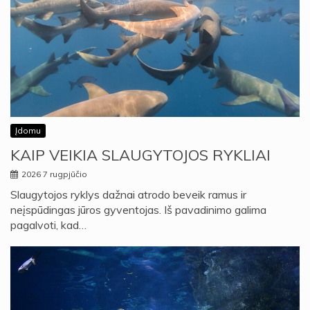
Įdomu
KAIP VEIKIA SLAUGYTOJOS RYKLIAI
2026 7 rugpjūčio
Slaugytojos ryklys dažnai atrodo beveik ramus ir
neįspūdingas jūros gyventojas. Iš pavadinimo galima
pagalvoti, kad…