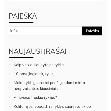
PAIEŠKA
Ieškoti:
NAUJAUSI ĮRAŠAI
Kaip veikia slaugytojos rykliai
10 pavojingiausių ryklių
Mako ryklių jaunikliai prieš gimdami minta
neapvaisintais kiaušiniais
Ar šviesa traukia ryklius?
Kalifornijos leopardinis ryklys subręsta tik po