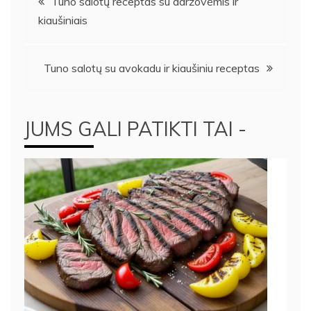
Tuno salotų receptas su daržovėmis ir
kiaušiniais
tarp
įrašų
Tuno salotų su avokadu ir kiaušiniu receptas
JUMS GALI PATIKTI TAI -