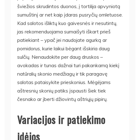
šviežios skrudintos duonos, į tortilija apvyniotą
sumuštinį ar net kaip įdaras pusryčių omletuose.
Kad salotos išliktų kuo gaivesnės ir nesutintų,
jas rekomenduojama sumaišyti iškart prieš
patiekiant – ypač jei naudojate agurką ar
pomidorus, kurie laikui bėgant išskiria daug
sulčių. Nenaudokite per daug druskos –
avokadas ir tunas dažnai turi pakankamą kiekį
natūralių skonio medžiagų ir tik paragavę
salotas pataisykite prieskonius. Mėgėjams
aštresnių skonių patiks įspausti šiek tiek
česnako ar įberti džiovintų aštriųjų pipirų.
Variacijos ir patiekimo
idėjos