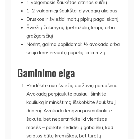
1 valgomasis šaukštas citrinos sulčių
1–2 valgomieji šaukštai alyvuogių aliejaus
Druskos ir šviežiai maltų pipirų pagal skonį
Šviežių žalumynų (petražolių, krapų arba
gražgarsčių)
Norint, galima papildomai: ½ avokado arba
sauja konservuotų pupelių, kukurūzų
Gaminimo eiga
Pradėkite nuo šviežių daržovių paruošimo.
Avokadą perpjaukite pusiau, išimkite
kauliuką ir minkštimą išskobkite šaukštu į
dubenį. Avokadą lengvai pasmulkinkite
šakute, bet nepertrinkite iki vientisos
masės – palikite nedidelių gabalėlių, kad
salotos būtų kremiškos, bet turėtų