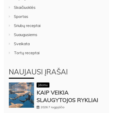
Skaičiuoklės
Sportas
Sriubų receptai
Suaugusiems
Sveikata
Tortų receptai
NAUJAUSI ĮRAŠAI
Įdomu
KAIP VEIKIA
SLAUGYTOJOS RYKLIAI
2026 7 rugpjūčio