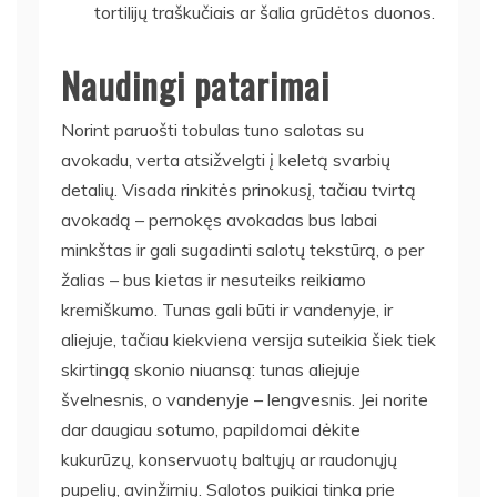
tortilijų traškučiais ar šalia grūdėtos duonos.
Naudingi patarimai
Norint paruošti tobulas tuno salotas su
avokadu, verta atsižvelgti į keletą svarbių
detalių. Visada rinkitės prinokusį, tačiau tvirtą
avokadą – pernokęs avokadas bus labai
minkštas ir gali sugadinti salotų tekstūrą, o per
žalias – bus kietas ir nesuteiks reikiamo
kremiškumo. Tunas gali būti ir vandenyje, ir
aliejuje, tačiau kiekviena versija suteikia šiek tiek
skirtingą skonio niuansą: tunas aliejuje
švelnesnis, o vandenyje – lengvesnis. Jei norite
dar daugiau sotumo, papildomai dėkite
kukurūzų, konservuotų baltųjų ar raudonųjų
pupelių, avinžirnių. Salotos puikiai tinka prie