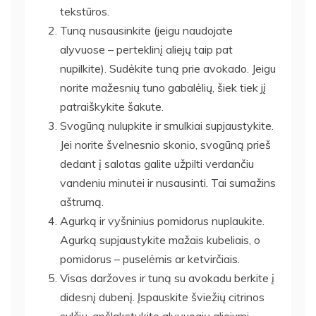
tekstūros.
Tuną nusausinkite (jeigu naudojate
alyvuose – perteklinį aliejų taip pat
nupilkite). Sudėkite tuną prie avokado. Jeigu
norite mažesnių tuno gabalėlių, šiek tiek jį
patraiškykite šakute.
Svogūną nulupkite ir smulkiai supjaustykite.
Jei norite švelnesnio skonio, svogūną prieš
dedant į salotas galite užpilti verdančiu
vandeniu minutei ir nusausinti. Tai sumažins
aštrumą.
Agurką ir vyšninius pomidorus nuplaukite.
Agurką supjaustykite mažais kubeliais, o
pomidorus – puselėmis ar ketvirčiais.
Visas daržoves ir tuną su avokadu berkite į
didesnį dubenį. Įspauskite šviežių citrinos
sulčių, apšlakstykite alyvuogių aliejumi.