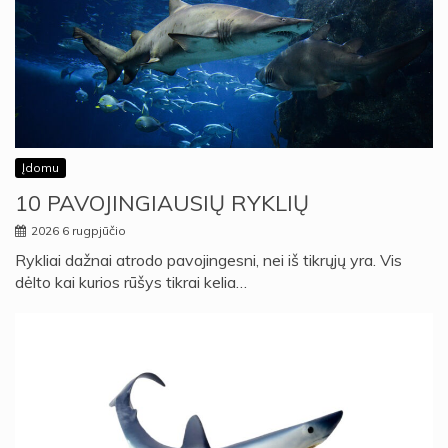
Įdomu
10 PAVOJINGIAUSIŲ RYKLIŲ
2026 6 rugpjūčio
Rykliai dažnai atrodo pavojingesni, nei iš tikrųjų yra. Vis
dėlto kai kurios rūšys tikrai kelia…