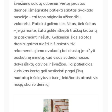
šviežumu salotų dubeniui. Vietoj įprastos
duonos, išmėginkite patiekti salotas avokado
puselėje – tai taps originaliu užkandžiu
vakarėliui. Patiekti galima tiek šiltas, tiek šaltas
– jeigu norite, šalia galite iškepti traškių krotonų
ar paskrudinti riešutų. Galiausiai, šias salotas
drąsiai galima ruošti ir iš anksto, tik
rekomenduojama avokadą bei druską įmaišyti
paskutinę minutę, kad visos sudedamosios
dalys išliktų gaivios ir šviežios. Tai patiekalas,
kuris kas kartą gali pasikeisti pagal jūsų
nuotaiką ir šaldytuvo turinį, leidžiantis atrasti vis
naujų skonio derinių.