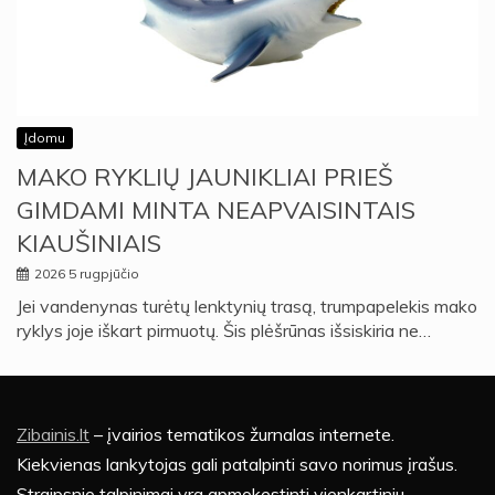
Įdomu
MAKO RYKLIŲ JAUNIKLIAI PRIEŠ
GIMDAMI MINTA NEAPVAISINTAIS
KIAUŠINIAIS
2026 5 rugpjūčio
Jei vandenynas turėtų lenktynių trasą, trumpapelekis mako
ryklys joje iškart pirmuotų. Šis plėšrūnas išsiskiria ne…
Zibainis.lt
– įvairios tematikos žurnalas internete.
Kiekvienas lankytojas gali patalpinti savo norimus įrašus.
Straipsnio talpinimai yra apmokestinti vienkartiniu