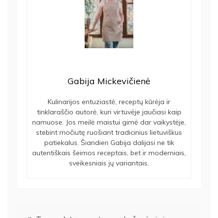
Gabija Mickevičienė
Kulinarijos entuziastė, receptų kūrėja ir
tinklaraščio autorė, kuri virtuvėje jaučiasi kaip
namuose. Jos meilė maistui gimė dar vaikystėje,
stebint močiutę ruošiant tradicinius lietuviškus
patiekalus. Šiandien Gabija dalijasi ne tik
autentiškais šeimos receptais, bet ir moderniais,
sveikesniais jų variantais.
Navigacija