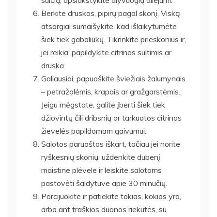
Berkite druskos, pipirų pagal skonį. Viską
atsargiai sumaišykite, kad išlaikytumėte
šiek tiek gabaliukų. Tikrinkite prieskonius ir,
jei reikia, papildykite citrinos sultimis ar
druska.
Galiausiai, papuoškite šviežiais žalumynais
– petražolėmis, krapais ar gražgarstėmis.
Jeigu mėgstate, galite įberti šiek tiek
džiovintų čili dribsnių ar tarkuotos citrinos
žievelės papildomam gaivumui.
Salotos paruoštos iškart, tačiau jei norite
ryškesnių skonių, uždenkite dubenį
maistine plėvele ir leiskite salotoms
pastovėti šaldytuve apie 30 minučių.
Porcijuokite ir patiekite tokias, kokios yra,
arba ant traškios duonos riekutės, su