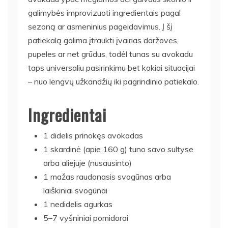
galimybės improvizuoti ingredientais pagal
sezoną ar asmeninius pageidavimus. Į šį
patiekalą galima įtraukti įvairias daržoves,
pupeles ar net grūdus, todėl tunas su avokadu
taps universaliu pasirinkimu bet kokiai situacijai
– nuo lengvų užkandžių iki pagrindinio patiekalo.
Ingredientai
1 didelis prinokęs avokadas
1 skardinė (apie 160 g) tuno savo sultyse
arba aliejuje (nusausinto)
1 mažas raudonasis svogūnas arba
laiškiniai svogūnai
1 nedidelis agurkas
5–7 vyšniniai pomidorai