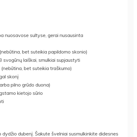
rba nuosavose sultyse, gerai nusausinta
 (nebūtina, bet suteikia papildomo skonio)
svogūnų laiškai, smulkiai supjaustyti
 (nebūtina, bet suteikia traškumo)
agal skonį
 arba pilno grūdo duona)
gstamo kietojo sūrio
ti
nio dydžio dubenį. Šakute švelniai susmulkinkite didesnes