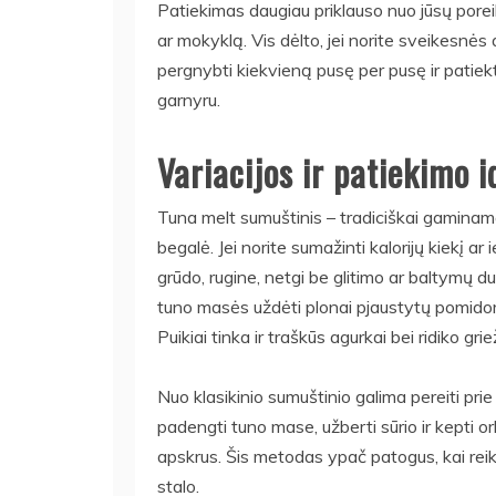
Patiekimas daugiau priklauso nuo jūsų poreiki
ar mokyklą. Vis dėlto, jei norite sveikesnės
pergnybti kiekvieną pusę per pusę ir patiekt
garnyru.
Variacijos ir patiekimo i
Tuna melt sumuštinis – tradiciškai gaminamas 
begalė. Jei norite sumažinti kalorijų kiekį ar
grūdo, rugine, netgi be glitimo ar baltymų 
tuno masės uždėti plonai pjaustytų pomidorų 
Puikiai tinka ir traškūs agurkai bei ridiko griež
Nuo klasikinio sumuštinio galima pereiti prie
padengti tuno mase, užberti sūrio ir kepti orkai
apskrus. Šis metodas ypač patogus, kai reik
stalo.