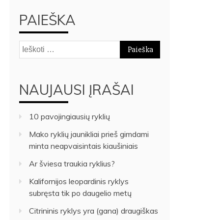
PAIEŠKA
Ieškoti:
NAUJAUSI ĮRAŠAI
10 pavojingiausių ryklių
Mako ryklių jaunikliai prieš gimdami
minta neapvaisintais kiaušiniais
Ar šviesa traukia ryklius?
Kalifornijos leopardinis ryklys
subręsta tik po daugelio metų
Citrininis ryklys yra (gana) draugiškas