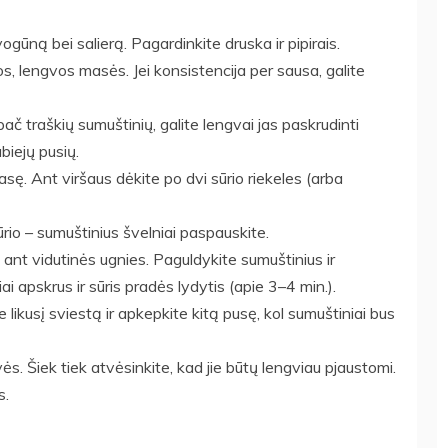
gūną bei salierą. Pagardinkite druska ir pipirais.
os, lengvos masės. Jei konsistencija per sausa, galite
pač traškių sumuštinių, galite lengvai jas paskrudinti
biejų pusių.
asę. Ant viršaus dėkite po dvi sūrio riekeles (arba
rio – sumuštinius švelniai paspauskite.
o ant vidutinės ugnies. Paguldykite sumuštinius ir
i apskrus ir sūris pradės lydytis (apie 3–4 min.).
 likusį sviestą ir apkepkite kitą pusę, kol sumuštiniai bus
ės. Šiek tiek atvėsinkite, kad jie būtų lengviau pjaustomi.
s.