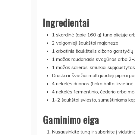
Ingredientai
1 skardinė (apie 160 g) tuno aliejuje a
2 valgomieji šaukštai majonezo
1 arbatinis šaukštelis dižono garstyčių
1 mažas raudonasis svogūnas arba 2–3 
1 mažas salieras, smulkiai supjaustytas
Druska ir šviežiai malti juodieji pipirai p
4 riekelės duonos (tinka balta, kvietinė
4 riekelės fermentinio, čederio arba mė
1–2 šaukštai sviesto, sumuštiniams kep
Gaminimo eiga
Nusausinkite tuną ir suberkite į viduti