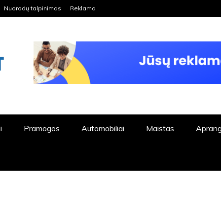
Nuorodų talpinimas
Reklama
ORDPRESS TINKLALAPIS
i
Pramogos
Automobiliai
Maistas
Apran