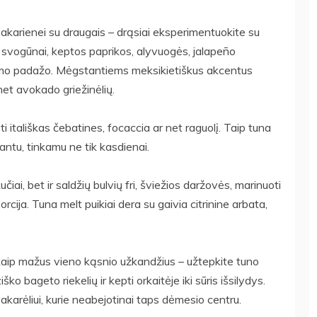
vakarienei su draugais – drąsiai eksperimentuokite su
i svogūnai, keptos paprikos, alyvuogės, jalapeño
stamo padažo. Mėgstantiems meksikietiškus akcentus
net avokado griežinėlių.
i itališkas čebatines, focaccia ar net raguolį. Taip tuna
antu, tinkamu ne tik kasdienai.
učiai, bet ir saldžių bulvių fri, šviežios daržovės, marinuoti
rcija. Tuna melt puikiai dera su gaivia citrinine arbata,
ir kaip mažus vieno kąsnio užkandžius – užtepkite tuno
 bageto riekelių ir kepti orkaitėje iki sūris išsilydys.
akarėliui, kurie neabejotinai taps dėmesio centru.