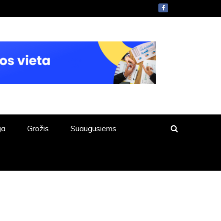
ga
Grožis
Suaugusiems