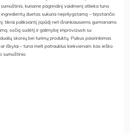
sumuštinis, kuriame pagrindinį vaidmenį atlieka tuno
ių ingredientų duetas sukuria neprilygstamą – tirpstančio
nį, tikrai paliksiantį įspūdį net išrankiausiems gurmanams.
imą, sočią sudėtį ir galimybę improvizuoti su
vidualių skonių bei turimų produktų. Puikus pasirinkimas
 ar iškylai – tuna melt patrauklus kiekvienam, kas ieško
o sumuštinio.