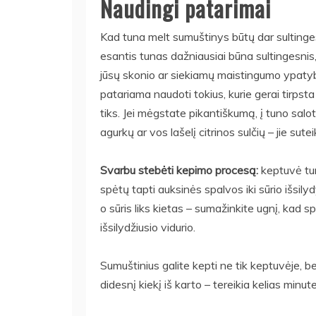
Naudingi patarimai
Kad tuna melt sumuštinys būtų dar sultinges
esantis tunas dažniausiai būna sultingesnis,
jūsų skonio ar siekiamų maistingumo ypatybių.
patariama naudoti tokius, kurie gerai tirpsta
tiks. Jei mėgstate pikantiškumą, į tuno salo
agurkų ar vos lašelį citrinos sulčių – jie su
Svarbu stebėti kepimo procesą:
keptuvė tur
spėtų tapti auksinės spalvos iki sūrio išsil
o sūris liks kietas – sumažinkite ugnį, kad 
išsilydžiusio vidurio.
Sumuštinius galite kepti ne tik keptuvėje, bet 
didesnį kiekį iš karto – tereikia kelias minut