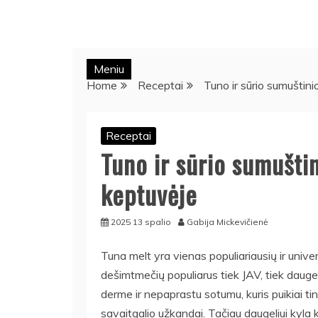
Meniu
Home
Receptai
Tuno ir sūrio sumuštin
Receptai
Tuno ir sūrio sumušti
keptuvėje
2025 13 spalio
Gabija Mickevičienė
Tuna melt yra vienas populiariausių ir univer
dešimtmečių populiarus tiek JAV, tiek daugely
derme ir nepaprastu sotumu, kuris puikiai ti
savaitgalio užkandai. Tačiau daugeliui kyla k