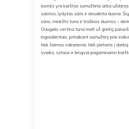
esmės yra karštas sumuštinis arba uždaras 
salotos, lydytas sūris ir skrudinta duona. Š
sūrio, minkšto tuno ir traškios duonos – deri
Daugelis vertina tuna melt už greitą paruoš
ingredientais, pritaikant sumuštinį prie indi
tiek šeimos vakarienei, tiek pietums į darbą
sveiko, sotaus ir lengvai pagaminamo karšt