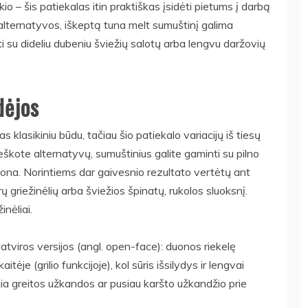
o – šis patiekalas itin praktiškas įsidėti pietums į darbą
 alternatyvos, iškeptą tuna melt sumuštinį galima
i su dideliu dubeniu šviežių salotų arba lengvu daržovių
dėjos
klasikiniu būdu, tačiau šio patiekalo variacijų iš tiesų
 ieškote alternatyvų, sumuštinius galite gaminti su pilno
duona. Norintiems dar gaivesnio rezultato vertėtų ant
griežinėlių arba šviežios špinatų, rukolos sluoksnį.
inėliai.
 atviros versijos (angl. open-face): duonos riekelę
tėje (grilio funkcijoje), kol sūris išsilydys ir lengvai
ia greitos užkandos ar pusiau karšto užkandžio prie