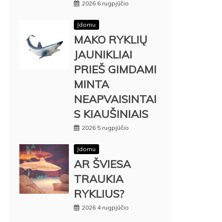
2026 6 rugpjūčio
Įdomu
MAKO RYKLIŲ
JAUNIKLIAI
PRIEŠ GIMDAMI
MINTA
NEAPVAISINTAI
S KIAUŠINIAIS
2026 5 rugpjūčio
Įdomu
AR ŠVIESA
TRAUKIA
RYKLIUS?
2026 4 rugpjūčio