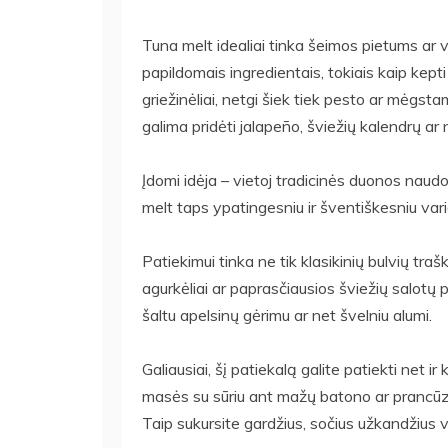
Tuna melt idealiai tinka šeimos pietums ar 
papildomais ingredientais, tokiais kaip kept
griežinėliai, netgi šiek tiek pesto ar mėg
galima pridėti jalapeño, šviežių kalendrų ar 
Įdomi idėja – vietoj tradicinės duonos naudot
melt taps ypatingesniu ir šventiškesniu vari
Patiekimui tinka ne tik klasikinių bulvių trašk
agurkėliai ar paprasčiausios šviežių salotų po
šaltu apelsinų gėrimu ar net švelniu alumi.
Galiausiai, šį patiekalą galite patiekti net 
masės su sūriu ant mažų batono ar prancūziško
Taip sukursite gardžius, sočius užkandžius v