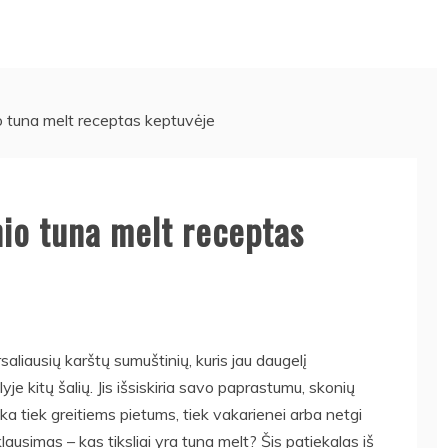
io tuna melt receptas keptuvėje
nio tuna melt receptas
saliausių karštų sumuštinių, kuris jau daugelį
je kitų šalių. Jis išsiskiria savo paprastumu, skonių
nka tiek greitiems pietums, tiek vakarienei arba netgi
lausimas – kas tiksliai yra tuna melt? Šis patiekalas iš