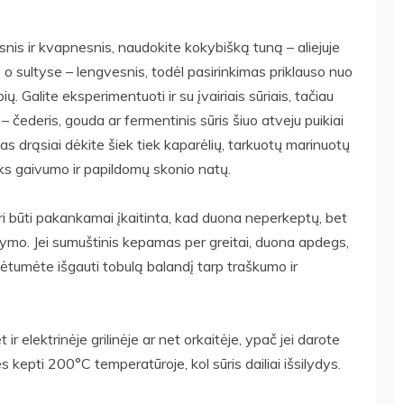
nis ir kvapnesnis, naudokite kokybišką tuną – aliejuje
 o sultyse – lengvesnis, todėl pasirinkimas priklauso nuo
 Galite eksperimentuoti ir su įvairiais sūriais, tačiau
 – čederis, gouda ar fermentinis sūris šiuo atveju puikiai
tas drąsiai dėkite šiek tiek kaparėlių, tarkuotų marinuotų
teiks gaivumo ir papildomų skonio natų.
i būti pakankamai įkaitinta, kad duona neperkeptų, bet
ydymo. Jei sumuštinis kepamas per greitai, duona apdegs,
spėtumėte išgauti tobulą balandį tarp traškumo ir
ir elektrinėje grilinėje ar net orkaitėje, ypač jei darote
es kepti 200°C temperatūroje, kol sūris dailiai išsilydys.