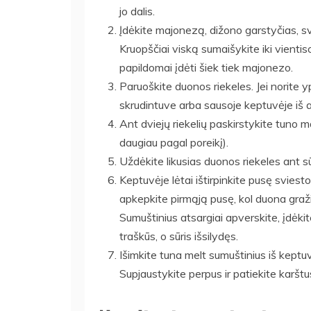
jo dalis.
Įdėkite majonezą, dižono garstyčias, svo
Kruopščiai viską sumaišykite iki vientis
papildomai įdėti šiek tiek majonezo.
Paruoškite duonos riekeles. Jei norite y
skrudintuve arba sausoje keptuvėje iš a
Ant dviejų riekelių paskirstykite tuno m
daugiau pagal poreikį).
Uždėkite likusias duonos riekeles ant sū
Keptuvėje lėtai ištirpinkite pusę sviest
apkepkite pirmąją pusę, kol duona gražia
Sumuštinius atsargiai apverskite, įdėkite
traškūs, o sūris išsilydęs.
Išimkite tuna melt sumuštinius iš keptuv
Supjaustykite perpus ir patiekite karštu