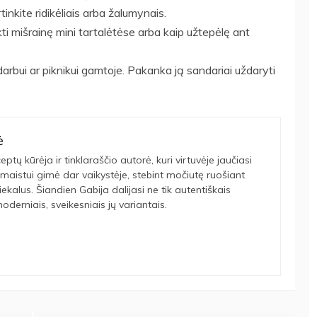
rtinkite ridikėliais arba žalumynais.
kti mišrainę mini tartalėtėse arba kaip užtepėlę ant
darbui ar piknikui gamtoje. Pakanka ją sandariai uždaryti
ė
eptų kūrėja ir tinklaraščio autorė, kuri virtuvėje jaučiasi
maistui gimė dar vaikystėje, stebint močiutę ruošiant
tiekalus. Šiandien Gabija dalijasi ne tik autentiškais
oderniais, sveikesniais jų variantais.