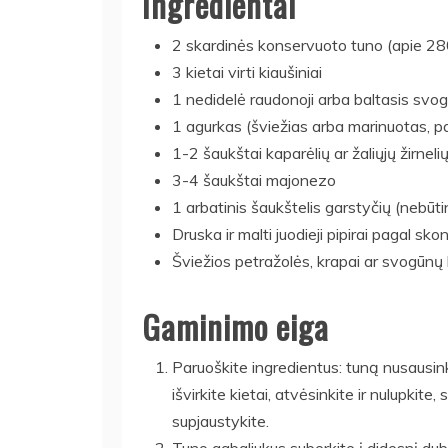
Ingredientai
2 skardinės konservuoto tuno (apie 280
3 kietai virti kiaušiniai
1 nedidelė raudonoji arba baltasis svo
1 agurkas (šviežias arba marinuotas, p
1-2 šaukštai kaparėlių ar žaliųjų žirnel
3-4 šaukštai majonezo
1 arbatinis šaukštelis garstyčių (nebūti
Druska ir malti juodieji pipirai pagal skon
Šviežios petražolės, krapai ar svogūnų 
Gaminimo eiga
Paruoškite ingredientus: tuną nusausinki
išvirkite kietai, atvėsinkite ir nulupkite
supjaustykite.