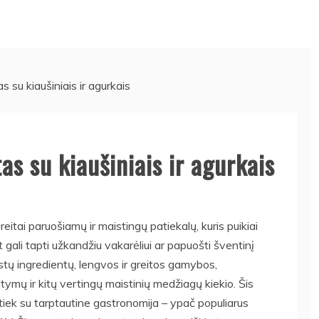
 su kiaušiniais ir agurkais
s su kiaušiniais ir agurkais
reitai paruošiamų ir maistingų patiekalų, kuris puikiai
t gali tapti užkandžiu vakarėliui ar papuošti šventinį
stų ingredientų, lengvos ir greitos gamybos,
tymų ir kitų vertingų maistinių medžiagų kiekio. Šis
, tiek su tarptautine gastronomija – ypač populiarus