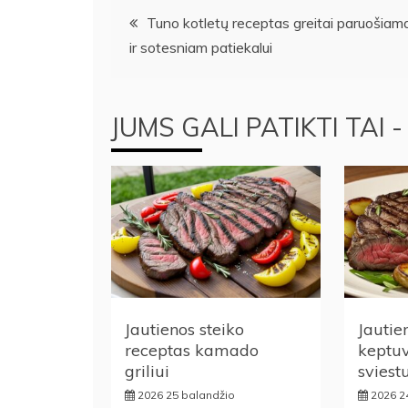
Navigacija
Tuno kotletų receptas greitai paruošia
ir sotesniam patiekalui
tarp
įrašų
JUMS GALI PATIKTI TAI -
Jautienos steiko
Jautie
receptas kamado
keptuv
griliui
sviest
2026 25 balandžio
2026 2