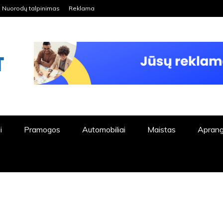
Nuorodų talpinimas
Reklama
ORDPRESS TINKLALAPIS
i
Pramogos
Automobiliai
Maistas
Apran