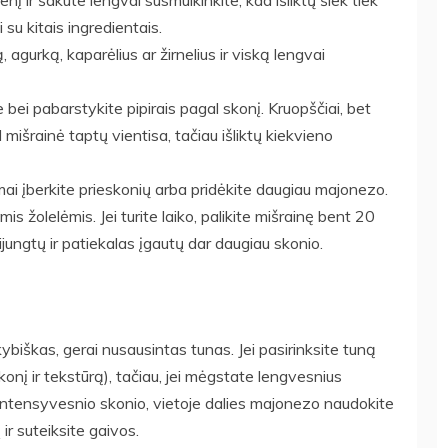
nį ir šakute lengvai susmulkinkite, kad išliktų šiek tiek
 su kitais ingredientais.
 agurką, kaparėlius ar žirnelius ir viską lengvai
bei pabarstykite pipirais pagal skonį. Kruopščiai, bet
mišrainė taptų vientisa, tačiau išliktų kiekvieno
domai įberkite prieskonių arba pridėkite daugiau majonezo.
s žolelėmis. Jei turite laiko, palikite mišrainę bent 20
jungtų ir patiekalas įgautų dar daugiau skonio.
biškas, gerai nusausintas tunas. Jei pasirinksite tuną
 skonį ir tekstūrą), tačiau, jei mėgstate lengvesnius
 intensyvesnio skonio, vietoje dalies majonezo naudokite
 ir suteiksite gaivos.