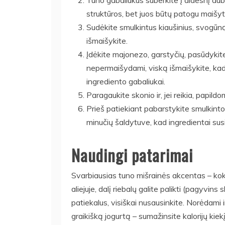
Tuno gabaliukus suberkite į didesnį dube
struktūros, bet juos būtų patogu maišyti
Sudėkite smulkintus kiaušinius, svogūną,
išmaišykite.
Įdėkite majonezo, garstyčių, pasūdykite 
nepermaišydami, viską išmaišykite, kad 
ingrediento gabaliukai.
Paragaukite skonio ir, jei reikia, papil
Prieš patiekiant pabarstykite smulkintomi
minučių šaldytuve, kad ingredientai susi
Naudingi patarimai
Svarbiausias tuno mišrainės akcentas – koky
aliejuje, dalį riebalų galite palikti (pagyvins
patiekalus, visiškai nusausinkite. Norėdami
graikišką jogurtą – sumažinsite kalorijų kiekį