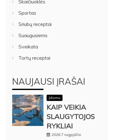
Skaičiuoklės
Sportas
Sriubų receptai
Suaugusiems
Sveikata
Tortų receptai
NAUJAUSI ĮRAŠAI
Įdomu
KAIP VEIKIA
SLAUGYTOJOS
RYKLIAI
2026 7 rugpjūčio