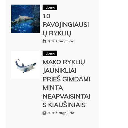
Įdomu
10
PAVOJINGIAUSI
Ų RYKLIŲ
2026 6 rugpjūčio
Įdomu
MAKO RYKLIŲ
JAUNIKLIAI
PRIEŠ GIMDAMI
MINTA
NEAPVAISINTAI
S KIAUŠINIAIS
2026 5 rugpjūčio