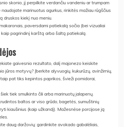
esnio skonio, jį perpilkite verdančiu vandeniu ar trumpam
 naudojate marinuotus agurkus, rinkitės mažiau rūgščius
omą druskos kiekį nuo meniu.
a makaronais, paversdami patiekalą sočia (bei vizualiai
ą kaip pagrindinį karštą arba šaltą patiekalą.
dėjos
siekiate gaivesnio rezultato, dalį majonezo keiskite
mio jūros motyvų? Įberkite alyvuogių, kukurūzų, avinžirnių,
taip pat tiks kepintos paprikos, švieži pomidorai,
iek tiek smulkinto čili arba marinuotų jalapenų.
krudintos baltos ar viso grūdo, bagetės, sumuštinių
daryti kiaušinius (kaip užkandį). Mažesnėse porcijose ją
eles.
e daug daržovių: gardinkite avokado gabalėliais,