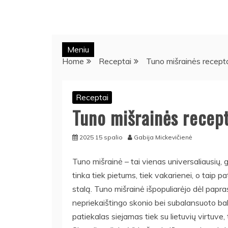
Meniu
Home
Receptai
Tuno mišrainės receptas
Receptai
Tuno mišrainės recepta
2025 15 spalio
Gabija Mickevičienė
Tuno mišrainė – tai vienas universaliausių, g
tinka tiek pietums, tiek vakarienei, o taip pa
stalą. Tuno mišrainė išpopuliarėjo dėl papra
nepriekaištingo skonio bei subalansuoto bal
patiekalas siejamas tiek su lietuvių virtuve