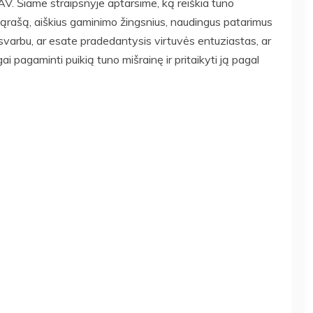
JAV. Šiame straipsnyje aptarsime, ką reiškia tuno
 sąrašą, aiškius gaminimo žingsnius, naudingus patarimus
svarbu, ar esate pradedantysis virtuvės entuziastas, ar
ai pagaminti puikią tuno mišrainę ir pritaikyti ją pagal