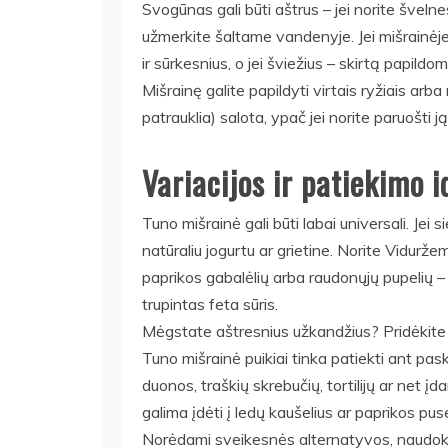
Svogūnas gali būti aštrus – jei norite šveln
užmerkite šaltame vandenyje. Jei mišrainėje
ir sūrkesnius, o jei šviežius – skirtą papild
Mišrainę galite papildyti virtais ryžiais arb
patrauklia) salota, ypač jei norite paruošti j
Variacijos ir patiekimo i
Tuno mišrainė gali būti labai universali. Jei 
natūraliu jogurtu ar grietine. Norite Vidurže
paprikos gabalėlių arba raudonųjų pupelių – 
trupintas feta sūris.
Mėgstate aštresnius užkandžius? Pridėkite š
Tuno mišrainė puikiai tinka patiekti ant pas
duonos, traškių skrebučių, tortilijų ar net į
galima įdėti į ledų kaušelius ar paprikos pus
Norėdami sveikesnės alternatyvos, naudokit