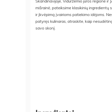
Skandinavijoje, Viduržemio jūros regione ir 
mišrainė, pateiksime klasikinių ingredientų
ir įkvėpimą įvairioms patiekimo idėjoms. Ne
patyręs kulinaras, atraskite, kaip nesudėting
savo skonį.