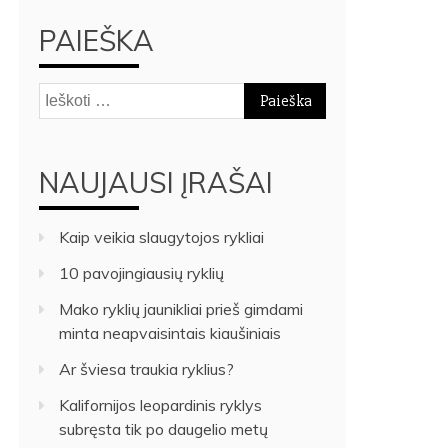
PAIEŠKA
Ieškoti:
NAUJAUSI ĮRAŠAI
Kaip veikia slaugytojos rykliai
10 pavojingiausių ryklių
Mako ryklių jaunikliai prieš gimdami
minta neapvaisintais kiaušiniais
Ar šviesa traukia ryklius?
Kalifornijos leopardinis ryklys
subręsta tik po daugelio metų