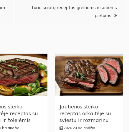
mam
Tuno salotų receptas greitiems ir sotiems
pietums
nos steiko
Jautienos steiko
ėje receptas su
receptas orkaitėje su
u ir žolelėmis
sviestu ir rozmarinu
4 balandžio
2026 24 balandžio