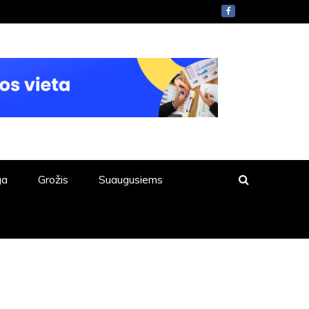
ga
Grožis
Suaugusiems