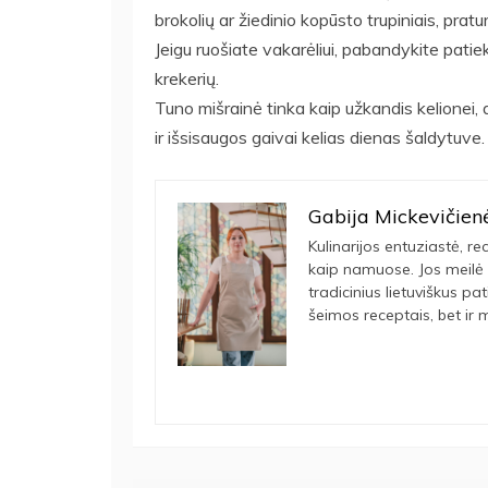
brokolių ar žiedinio kopūsto trupiniais, pratu
Jeigu ruošiate vakarėliui, pabandykite patie
krekerių.
Tuno mišrainė tinka kaip užkandis kelionei, 
ir išsisaugos gaivai kelias dienas šaldytuve.
Gabija Mickevičien
Kulinarijos entuziastė, rec
kaip namuose. Jos meilė 
tradicinius lietuviškus pa
šeimos receptais, bet ir m