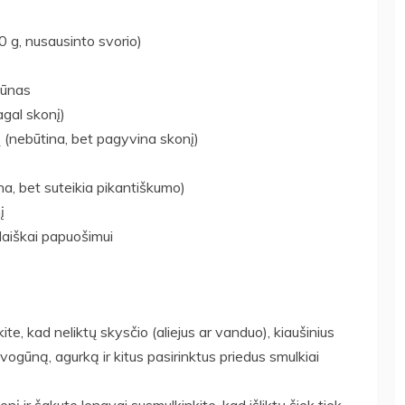
 g, nusausinto svorio)
gūnas
agal skonį)
ių (nebūtina, bet pagyvina skonį)
na, bet suteikia pikantiškumo)
į
laiškai papuošimui
te, kad neliktų skysčio (aliejus ar vanduo), kiaušinius
, svogūną, agurką ir kitus pasirinktus priedus smulkiai