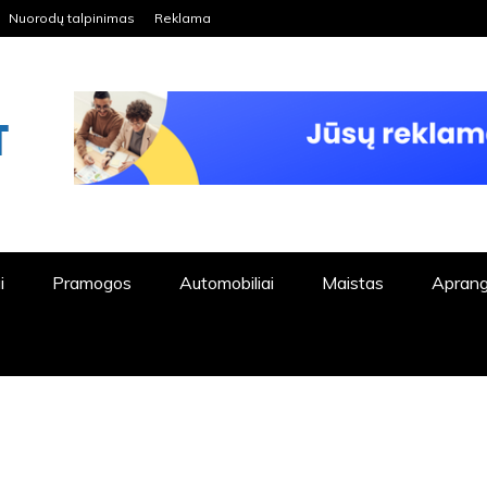
Nuorodų talpinimas
Reklama
ORDPRESS TINKLALAPIS
i
Pramogos
Automobiliai
Maistas
Apran