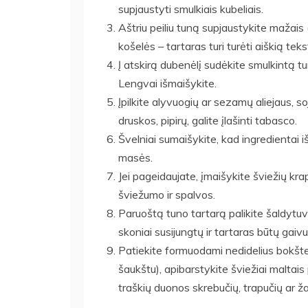
supjaustyti smulkiais kubeliais.
Aštriu peiliu tuną supjaustykite mažais 
košelės – tartaras turi turėti aiškią teks
Į atskirą dubenėlį sudėkite smulkintą tu
Lengvai išmaišykite.
Įpilkite alyvuogių ar sezamų aliejaus, so
druskos, pipirų, galite įlašinti tabasco.
Švelniai sumaišykite, kad ingredientai 
masės.
Jei pageidaujate, įmaišykite šviežių kra
šviežumo ir spalvos.
Paruoštą tuno tartarą palikite šaldytuv
skoniai susijungtų ir tartaras būtų gaivu
Patiekite formuodami nedidelius bokšteli
šaukštu), apibarstykite šviežiai maltais 
traškių duonos skrebučių, trapučių ar žal