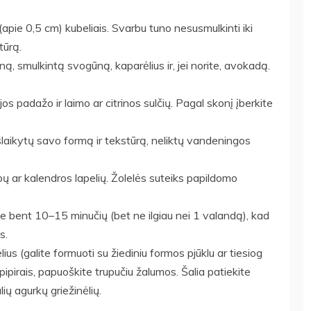
(apie 0,5 cm) kubeliais. Svarbu tuno nesusmulkinti iki
tūrą.
ną, smulkintą svogūną, kaparėlius ir, jei norite, avokadą.
jos padažo ir laimo ar citrinos sulčių. Pagal skonį įberkite
išlaikytų savo formą ir tekstūrą, neliktų vandeningos
pų ar kalendros lapelių. Žolelės suteiks papildomo
e bent 10–15 minučių (bet ne ilgiau nei 1 valandą), kad
s.
us (galite formuoti su žiediniu formos pjūklu ar tiesiog
pipirais, papuoškite trupučiu žalumos. Šalia patiekite
ių agurkų griežinėlių.