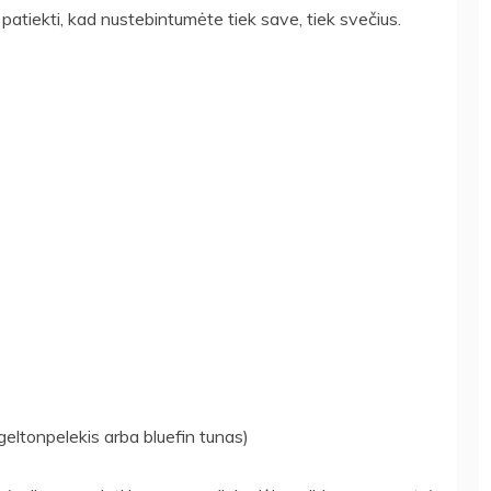
 patiekti, kad nustebintumėte tiek save, tiek svečius.
 geltonpelekis arba bluefin tunas)