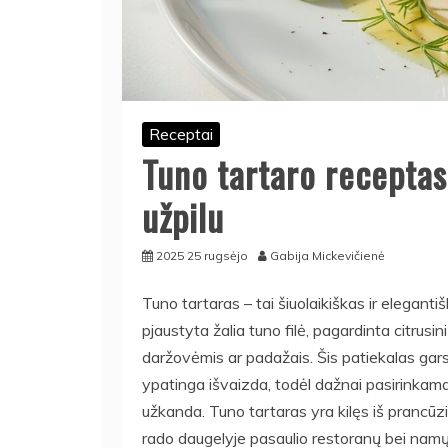
Receptai
Tuno tartaro receptas
užpilu
2025 25 rugsėjo
Gabija Mickevičienė
Tuno tartaras – tai šiuolaikiškas ir eleganti
pjaustyta žalia tuno filė, pagardinta citrusini
daržovėmis ar padažais. Šis patiekalas garsė
ypatinga išvaizda, todėl dažnai pasirinkam
užkanda. Tuno tartaras yra kilęs iš prancūz
rado daugelyje pasaulio restoranų bei namų 