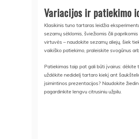
Variacijos ir patiekimo i
Klasikinis tuno tartaras leidžia eksperimentu
sezamų sėklomis, šviežiomis čili paprikomis
virtuvės – naudokite sezamų aliejų, šiek tie
vaikiško patiekimo, praleiskite svogūnus ar
Patiekimas taip pat gali būti įvairus: dėkite
uždėkite nedidelį tartaro kiekį ant šaukšteli
įsimintinos prezentacijos? Naudokite žiedin
pagardinkite lengvu citrusiniu užpilu.