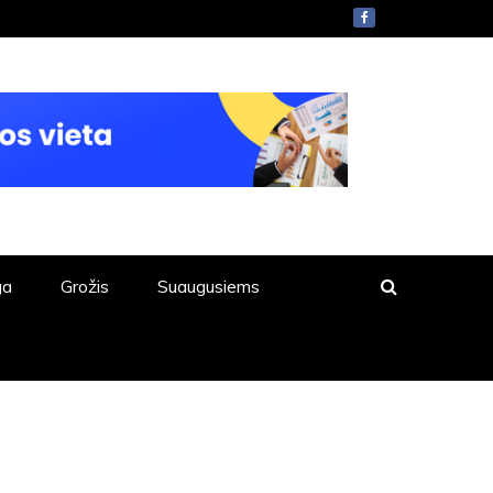
ga
Grožis
Suaugusiems