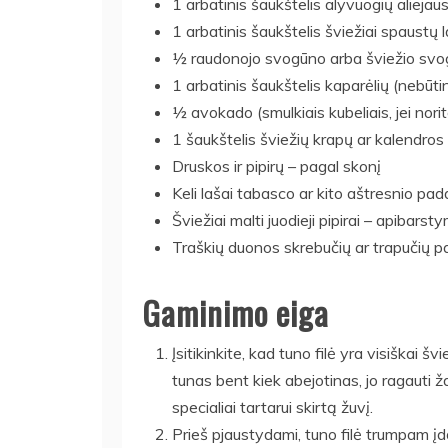
1 arbatinis šaukštelis alyvuogių alieja
1 arbatinis šaukštelis šviežiai spaustų l
½ raudonojo svogūno arba šviežio svogū
1 arbatinis šaukštelis kaparėlių (nebūti
½ avokado (smulkiais kubeliais, jei nori
1 šaukštelis šviežių krapų ar kalendros
Druskos ir pipirų – pagal skonį
Keli lašai tabasco ar kito aštresnio pa
Šviežiai malti juodieji pipirai – apibarsty
Traškių duonos skrebučių ar trapučių p
Gaminimo eiga
Įsitikinkite, kad tuno filė yra visiškai š
tunas bent kiek abejotinas, jo ragauti ža
specialiai tartarui skirtą žuvį.
Prieš pjaustydami, tuno filė trumpam įd