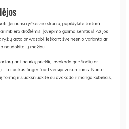
dėjos
oti. Jei norisi ryškesnio skonio, papildykite tartarą
 ar imbiero drožlėmis. Įkvepimo galima semtis iš Azijos
k ryžių acto ar wasabi. Ieškant švelnesnio varianto ar
ba naudokite jų mažiau.
 tartarą ant agurkų prieklių, avokado griežinėlių ar
ų – tai puikus finger food versija vakarėliams. Norite
ę formą ir sluoksniuokite su avokado ir mango kubeliais,