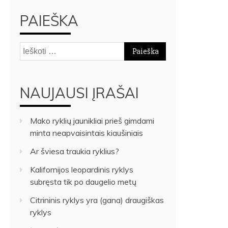
PAIEŠKA
Ieškoti:
NAUJAUSI ĮRAŠAI
Mako ryklių jaunikliai prieš gimdami
minta neapvaisintais kiaušiniais
Ar šviesa traukia ryklius?
Kalifornijos leopardinis ryklys
subręsta tik po daugelio metų
Citrininis ryklys yra (gana) draugiškas
ryklys