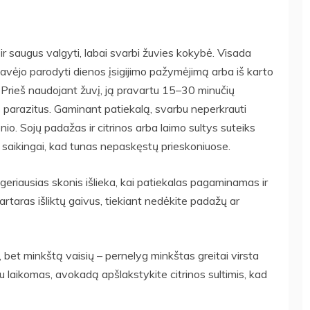
 ir saugus valgyti, labai svarbi žuvies kokybė. Visada
ardavėjo parodyti dienos įsigijimo pažymėjimą arba iš karto
i. Prieš naudojant žuvį, ją pravartu 15–30 minučių
mus parazitus. Gaminant patiekalą, svarbu neperkrauti
nio. Sojų padažas ir citrinos arba laimo sultys suteiks
 saikingai, kad tunas nepaskęstų prieskoniuose.
 geriausias skonis išlieka, kai patiekalas pagaminamas ir
 tartaras išliktų gaivus, tiekiant nedėkite padažų ar
 bet minkštą vaisių – pernelyg minkštas greitai virsta
giau laikomas, avokadą apšlakstykite citrinos sultimis, kad