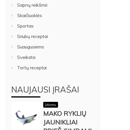
Sapnų reikšmė
Skaičiuoklės
Sportas
Sriubų receptai
Suaugusiems
Sveikata
Tortų receptai
NAUJAUSI ĮRAŠAI
Įdomu
MAKO RYKLIŲ
JAUNIKLIAI