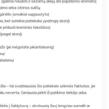
us (galima naudoti ir sezamų aliejų dėl papildomo aromato)
aimo arba citrinos sulčių
nėlio (smulkiai supjaustyto)
na, bet suteikia patiekalui ypatingą skonį)
te priduoti kreminės tekstūros)
 (pagal skonį)
dažo (jei mėgstate pikantiskumą)
mui
atiekimui
viežia – tai svarbiausias šio patiekalo sėkmės faktorius. Jei
liu neverta. Geriausia pirkti iš patikimo tiekėjo arba
ėkite į šaldytuvą – atvėsusią žuvį lengviau sumalti ar