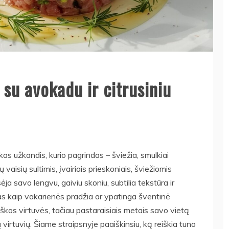
 su avokadu ir citrusiniu
škas užkandis, kurio pagrindas – šviežia, smulkiai
ų vaisių sultimis, įvairiais prieskoniais, šviežiomis
ja savo lengvu, gaiviu skoniu, subtilia tekstūra ir
as kaip vakarienės pradžia ar ypatinga šventinė
iškos virtuvės, tačiau pastaraisiais metais savo vietą
virtuvių. Šiame straipsnyje paaiškinsiu, ką reiškia tuno