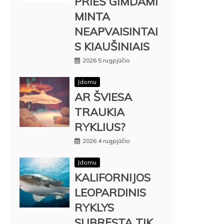
PRIEŠ GIMDAMI
MINTA
NEAPVAISINTAI
S KIAUŠINIAIS
2026 5 rugpjūčio
Įdomu
AR ŠVIESA
TRAUKIA
RYKLIUS?
2026 4 rugpjūčio
Įdomu
KALIFORNIJOS
LEOPARDINIS
RYKLYS
SUBRĘSTA TIK