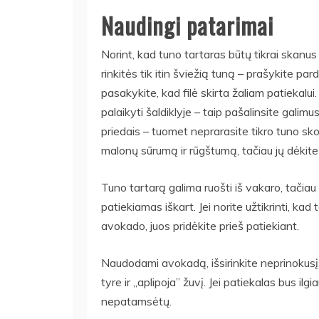
Naudingi patarimai
Norint, kad tuno tartaras būtų tikrai skanus
rinkitės tik itin šviežią tuną – prašykite p
pasakykite, kad filė skirta žaliam patiekalu
palaikyti šaldiklyje – taip pašalinsite gali
priedais – tuomet neprarasite tikro tuno sko
malonų sūrumą ir rūgštumą, tačiau jų dėkite
Tuno tartarą galima ruošti iš vakaro, tačiau
patiekiamas iškart. Jei norite užtikrinti, kad
avokado, juos pridėkite prieš patiekiant.
Naudodami avokadą, išsirinkite neprinokusį,
tyre ir „aplipoja” žuvį. Jei patiekalas bus il
nepatamsėtų.