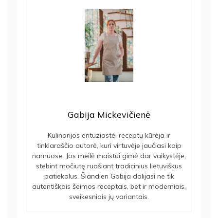
Gabija Mickevičienė
Kulinarijos entuziastė, receptų kūrėja ir
tinklaraščio autorė, kuri virtuvėje jaučiasi kaip
namuose. Jos meilė maistui gimė dar vaikystėje,
stebint močiutę ruošiant tradicinius lietuviškus
patiekalus. Šiandien Gabija dalijasi ne tik
autentiškais šeimos receptais, bet ir moderniais,
sveikesniais jų variantais.