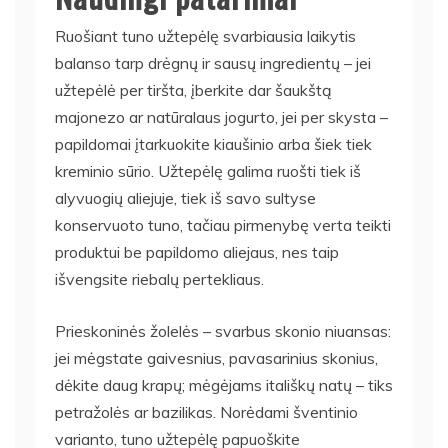
Ruošiant tuno užtepėlę svarbiausia laikytis
balanso tarp drėgnų ir sausų ingredientų – jei
užtepėlė per tiršta, įberkite dar šaukštą
majonezo ar natūralaus jogurto, jei per skysta –
papildomai įtarkuokite kiaušinio arba šiek tiek
kreminio sūrio. Užtepėlę galima ruošti tiek iš
alyvuogių aliejuje, tiek iš savo sultyse
konservuoto tuno, tačiau pirmenybę verta teikti
produktui be papildomo aliejaus, nes taip
išvengsite riebalų pertekliaus.
Prieskoninės žolelės – svarbus skonio niuansas:
jei mėgstate gaivesnius, pavasarinius skonius,
dėkite daug krapų; mėgėjams itališkų natų – tiks
petražolės ar bazilikas. Norėdami šventinio
varianto, tuno užtepėlę papuoškite