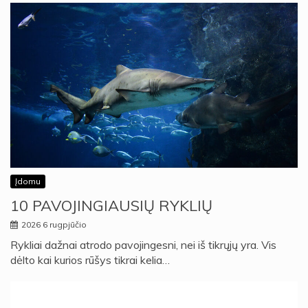
Įdomu
10 PAVOJINGIAUSIŲ RYKLIŲ
2026 6 rugpjūčio
Rykliai dažnai atrodo pavojingesni, nei iš tikrųjų yra. Vis
dėlto kai kurios rūšys tikrai kelia…