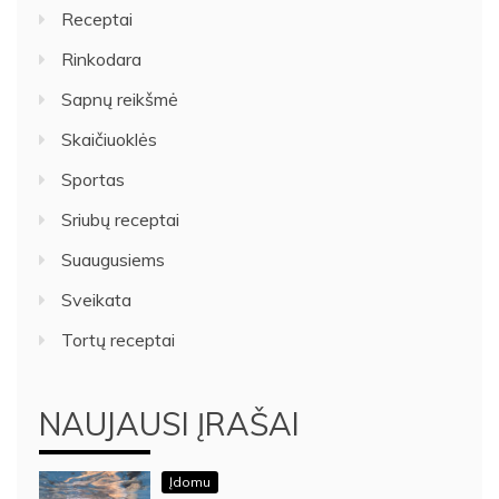
Receptai
Rinkodara
Sapnų reikšmė
Skaičiuoklės
Sportas
Sriubų receptai
Suaugusiems
Sveikata
Tortų receptai
NAUJAUSI ĮRAŠAI
Įdomu