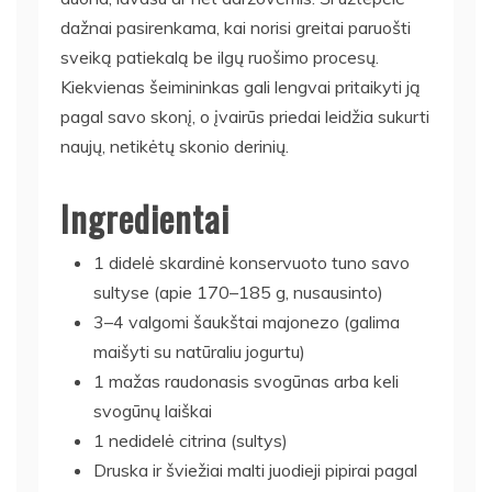
dažnai pasirenkama, kai norisi greitai paruošti
sveiką patiekalą be ilgų ruošimo procesų.
Kiekvienas šeimininkas gali lengvai pritaikyti ją
pagal savo skonį, o įvairūs priedai leidžia sukurti
naujų, netikėtų skonio derinių.
Ingredientai
1 didelė skardinė konservuoto tuno savo
sultyse (apie 170–185 g, nusausinto)
3–4 valgomi šaukštai majonezo (galima
maišyti su natūraliu jogurtu)
1 mažas raudonasis svogūnas arba keli
svogūnų laiškai
1 nedidelė citrina (sultys)
Druska ir šviežiai malti juodieji pipirai pagal