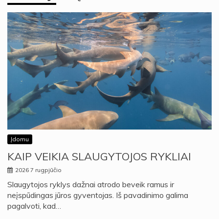
Įdomu
KAIP VEIKIA SLAUGYTOJOS RYKLIAI
2026 7 rugpjūčio
Slaugytojos ryklys dažnai atrodo beveik ramus ir
neįspūdingas jūros gyventojas. Iš pavadinimo galima
pagalvoti, kad…