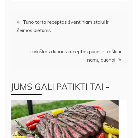
Navigacija
Tuno torto receptas šventiniam stalui ir
šeimos pietums
tarp
įrašų
Turkiškos duonos receptas puriai ir traškiai
namų duonai
JUMS GALI PATIKTI TAI -