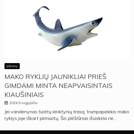
Įdomu
MAKO RYKLIŲ JAUNIKLIAI PRIEŠ
GIMDAMI MINTA NEAPVAISINTAIS
KIAUŠINIAIS
2026 5 rugpjūčio
Jei vandenynas turėtų lenktynių trasą, trumpapelekis mako
ryklys joje iškart pirmuotų. Šis plėšrūnas išsiskiria ne…