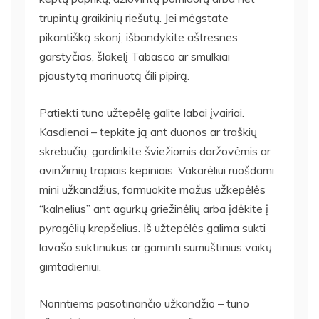
trupintų graikinių riešutų. Jei mėgstate
pikantišką skonį, išbandykite aštresnes
garstyčias, šlakelį Tabasco ar smulkiai
pjaustytą marinuotą čili pipirą.
Patiekti tuno užtepėlę galite labai įvairiai.
Kasdienai – tepkite ją ant duonos ar traškių
skrebučių, gardinkite šviežiomis daržovėmis ar
avinžirnių trapiais kepiniais. Vakarėliui ruošdami
mini užkandžius, formuokite mažus užkepėlės
“kalnelius” ant agurkų griežinėlių arba įdėkite į
pyragėlių krepšelius. Iš užtepėlės galima sukti
lavašo suktinukus ar gaminti sumuštinius vaikų
gimtadieniui.
Norintiems pasotinančio užkandžio – tuno