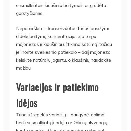
susmulkintais kiaušinio baltymais ar grūdėta
garstyčiomis.
Nepamirškite – konservuotas tunas pasižymi
didele baltymų koncentracija, tuo tarpu
majonezas ir kiaušiniai užtikrina sotumą, tačiau
jei norite sveikesnio patiekalo – dalį majonezo
keiskite natūraliu jogurtu, o kiaušinių naudokite
mažiau.
Variacijos ir patiekimo
idėjos
Tuno užtepėlės variacijų – daugybė: galima
berti susmulkintų juodųjų ar žaliųjų alyvuogių,
keptų paprikų, džiovintų pomidorų arba net