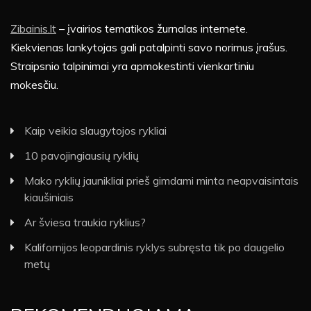
Zibainis.lt
– įvairios tematikos žurnalas internete.
Kiekvienas lankytojas gali patalpinti savo norimus įrašus.
Straipsnio talpinimai yra apmokestinti vienkartiniu
mokesčiu.
Kaip veikia slaugytojos rykliai
10 pavojingiausių ryklių
Mako ryklių jaunikliai prieš gimdami minta neapvaisintais
kiaušiniais
Ar šviesa traukia ryklius?
Kalifornijos leopardinis ryklys subręsta tik po daugelio
metų