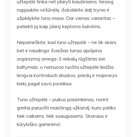
užtepėlė tinka net įdaryti kiaušiniams: tiesiog
nupjaukite viršūnėlę, išskobkite dalį trynio ir
užpildykite tuno mase. Dar vienas variantas –
patiekti ją kaip įdarą keptoms bulvėms.
Nepamirškite, kad tuno užtepėlė – ne tik skani,
bet ir naudinga: šviežias tunas aprūpina
organizmą omega-3 riebalų rūgštimis bei
baltymais, o namuose ruošta užtepėlė leidžia
lengvai kontroliuoti druskos, priedų ir majonezo
kiekį pagal savo poreikius.
Tuno užtepėlė – puikus pasirinkimas, norint
greitai paruošti maistingą užkandį, kuris patiks
tiek vaikams, tiek suaugusiems. Skanaus ir
kūrybiško gaminimo!