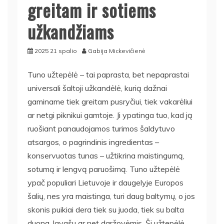
greitam ir sotiems
užkandžiams
2025 21 spalio
Gabija Mickevičienė
Tuno užtepėlė – tai paprasta, bet nepaprastai
universali šaltoji užkandėlė, kurią dažnai
gaminame tiek greitam pusryčiui, tiek vakarėliui
ar netgi piknikui gamtoje. Ji ypatinga tuo, kad ją
ruošiant panaudojamos turimos šaldytuvo
atsargos, o pagrindinis ingredientas –
konservuotas tunas – užtikrina maistingumą,
sotumą ir lengvą paruošimą. Tuno užtepėlė
ypač populiari Lietuvoje ir daugelyje Europos
šalių, nes yra maistinga, turi daug baltymų, o jos
skonis puikiai dera tiek su juoda, tiek su balta
duona, lavašu ar net daržovėmis. Ši užtepėlė