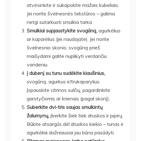
atvėsinkite ir sukapokite mažais kubeliais.
Jei norite švelnesnės tekstūros – galima
netgi sutarkuoti smulkia tarka.
Smulkiai supjaustykite svogūną,
agurkėlius
ar kaparėlius (jei naudojate). Jei norite
švelnesnio skonio, svogūną prieš
maišydami galite nuplikyti verdančiu
vandeniu.
Į dubenį su tunu sudėkite kiaušinius,
svogūną, agurkus ir/trukaparylius.
Įspauskite citrinos sulčių, pagardinkite
garstyčiomis ar krienais (pagal skonį).
Suberkite dvi-tris saujas smulkintų
žalumynų,
įberkite šiek tiek druskos ir pipirų.
Būkite atsargūs dėl druskos kiekio – tunas ir
agurkėliai dažniausiai jau būna pasūdyti.
Pilamas majonezas (arba natūralus