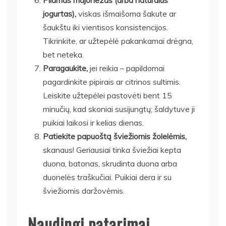
jogurtas),
viskas išmaišoma šakute ar
šaukštu iki vientisos konsistencijos.
Tikrinkite, ar užtepėlė pakankamai drėgna,
bet neteka.
Paragaukite,
jei reikia – papildomai
pagardinkite pipirais ar citrinos sultimis.
Leiskite užtepėlei pastovėti bent 15
minučių, kad skoniai susijungtų; šaldytuve ji
puikiai laikosi ir kelias dienas.
Patiekite papuoštą šviežiomis žolelėmis,
skanaus! Geriausiai tinka šviežiai kepta
duona, batonas, skrudinta duona arba
duonelės traškučiai. Puikiai dera ir su
šviežiomis daržovėmis.
Naudingi patarimai