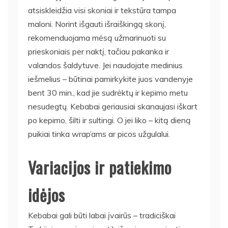
atsiskleidžia visi skoniai ir tekstūra tampa
maloni. Norint išgauti išraiškingą skonį,
rekomenduojama mėsą užmarinuoti su
prieskoniais per naktį, tačiau pakanka ir
valandos šaldytuve. Jei naudojate medinius
iešmelius – būtinai pamirkykite juos vandenyje
bent 30 min., kad jie sudrėktų ir kepimo metu
nesudegtų. Kebabai geriausiai skanaujasi iškart
po kepimo, šilti ir sultingi. O jei liko – kitą dieną
puikiai tinka wrap’ams ar picos užgulalui.
Variacijos ir patiekimo
idėjos
Kebabai gali būti labai įvairūs – tradiciškai