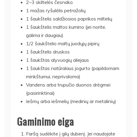
2–3 skiltelės česnako
1 mažas ryšulėlis petražolių
1 šaukštelis saldžiosios paprikos miltelių
1 šaukštelis maltos kumino (jei norite,
galima ir daugiau)
1/2 šaukštelio maltų juodųjų pipirų
1 šaukštelis druskos
1 šaukštas alyvuogių aliejaus
1 šaukštas natūralaus jogurto (papildomam
minkštumui, neprivaloma)
Vandens arba trupučio duonos drėgmei
(pasirinktinai)
Iešmų arba iešmelių (medinių ar metalinių)
Gaminimo eiga
Faršą sudėkite į gilų dubenį. Jei naudojate