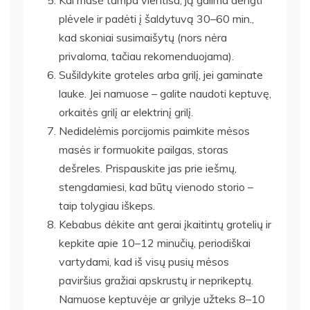
plėvele ir padėti į šaldytuvą 30–60 min.,
kad skoniai susimaišytų (nors nėra
privaloma, tačiau rekomenduojama).
Sušildykite groteles arba grilį, jei gaminate
lauke. Jei namuose – galite naudoti keptuvę,
orkaitės grilį ar elektrinį grilį.
Nedidelėmis porcijomis paimkite mėsos
masės ir formuokite pailgas, storas
dešreles. Prispauskite jas prie iešmų,
stengdamiesi, kad būtų vienodo storio –
taip tolygiau iškeps.
Kebabus dėkite ant gerai įkaitintų grotelių ir
kepkite apie 10–12 minučių, periodiškai
vartydami, kad iš visų pusių mėsos
paviršius gražiai apskrustų ir neprikeptų.
Namuose keptuvėje ar grilyje užteks 8–10