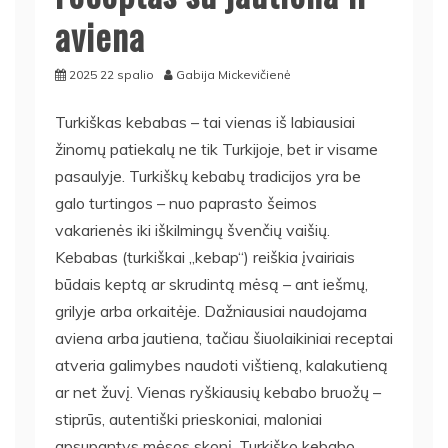
aviena
2025 22 spalio
Gabija Mickevičienė
Turkiškas kebabas – tai vienas iš labiausiai
žinomų patiekalų ne tik Turkijoje, bet ir visame
pasaulyje. Turkiškų kebabų tradicijos yra be
galo turtingos – nuo paprasto šeimos
vakarienės iki iškilmingų švenčių vaišių.
Kebabas (turkiškai „kebap“) reiškia įvairiais
būdais keptą ar skrudintą mėsą – ant iešmų,
grilyje arba orkaitėje. Dažniausiai naudojama
aviena arba jautiena, tačiau šiuolaikiniai receptai
atveria galimybes naudoti vištieną, kalakutieną
ar net žuvį. Vienas ryškiausių kebabo bruožų –
stiprūs, autentiški prieskoniai, maloniai
apsupantys mėsos skonį. Turkiško kebabo