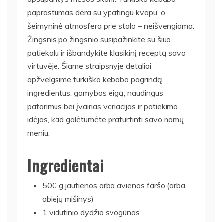
paprastumas dera su ypatingu kvapu, o
šeimyninė atmosfera prie stalo – neišvengiama.
Žingsnis po žingsnio susipažinkite su šiuo
patiekalu ir išbandykite klasikinį receptą savo
virtuvėje. Šiame straipsnyje detaliai
apžvelgsime turkiško kebabo pagrindą,
ingredientus, gamybos eigą, naudingus
patarimus bei įvairias variacijas ir patiekimo
idėjas, kad galėtumėte praturtinti savo namų
meniu.
Ingredientai
500 g jautienos arba avienos faršo (arba
abiejų mišinys)
1 vidutinio dydžio svogūnas