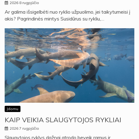
2026 8 rugpjūčio
Ar galima išsigelbėti nuo ryklio užpuolimo, jei taikytumeisi į
akis? Pagrindinės mintys Susidūrus su rykliu,…
Įdomu
KAIP VEIKIA SLAUGYTOJOS RYKLIAI
2026 7 rugpjūčio
Slaugytojos ryklys dažnai atrodo beveik ramus ir