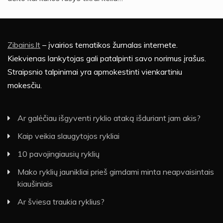
Zibainis.lt
– įvairios tematikos žurnalas internete.
Kiekvienas lankytojas gali patalpinti savo norimus įrašus.
Straipsnio talpinimai yra apmokestinti vienkartiniu
mokesčiu.
Ar galėčiau išgyventi ryklio ataką išduriant jam akis?
Kaip veikia slaugytojos rykliai
10 pavojingiausių ryklių
Mako ryklių jaunikliai prieš gimdami minta neapvaisintais
kiaušiniais
Ar šviesa traukia ryklius?