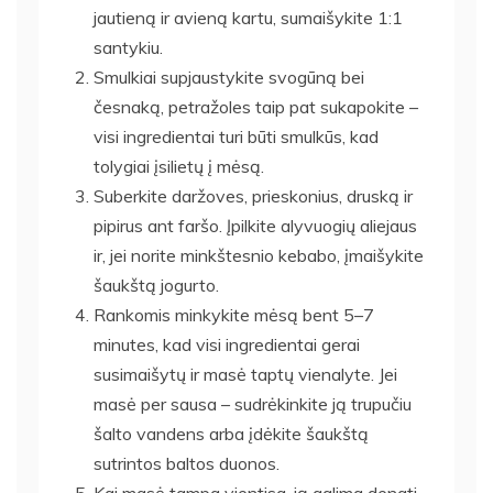
jautieną ir avieną kartu, sumaišykite 1:1
santykiu.
Smulkiai supjaustykite svogūną bei
česnaką, petražoles taip pat sukapokite –
visi ingredientai turi būti smulkūs, kad
tolygiai įsilietų į mėsą.
Suberkite daržoves, prieskonius, druską ir
pipirus ant faršo. Įpilkite alyvuogių aliejaus
ir, jei norite minkštesnio kebabo, įmaišykite
šaukštą jogurto.
Rankomis minkykite mėsą bent 5–7
minutes, kad visi ingredientai gerai
susimaišytų ir masė taptų vienalyte. Jei
masė per sausa – sudrėkinkite ją trupučiu
šalto vandens arba įdėkite šaukštą
sutrintos baltos duonos.
Kai masė tampa vientisa, ją galima dengti