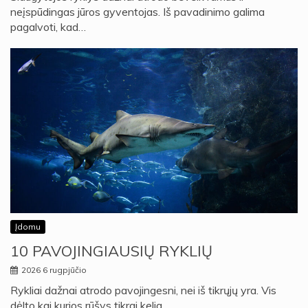
neįspūdingas jūros gyventojas. Iš pavadinimo galima
pagalvoti, kad…
Įdomu
10 PAVOJINGIAUSIŲ RYKLIŲ
2026 6 rugpjūčio
Rykliai dažnai atrodo pavojingesni, nei iš tikrųjų yra. Vis
dėlto kai kurios rūšys tikrai kelia…