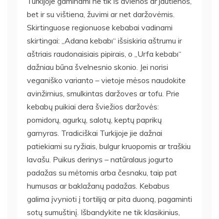
Turkijoje gaminami ne tik iš avienos ar jautienos,
bet ir su vištiena, žuvimi ar net daržovėmis.
Skirtinguose regionuose kebabai vadinami
skirtingai: „Adana kebabı“ išsiskiria aštrumu ir
aštriais raudonaisiais pipirais, o „Urfa kebabı“
dažniau būna švelnesnio skonio. Jei norisi
veganiško varianto – vietoje mėsos naudokite
avinžirnius, smulkintas daržoves ar tofu. Prie
kebabų puikiai dera šviežios daržovės:
pomidorų, agurkų, salotų, keptų paprikų
garnyras. Tradiciškai Turkijoje jie dažnai
patiekiami su ryžiais, bulgur kruopomis ar traškiu
lavašu. Puikus derinys – natūralaus jogurto
padažas su mėtomis arba česnaku, taip pat
humusas ar baklažanų padažas. Kebabus
galima įvynioti į tortiliją ar pita duoną, pagaminti
sotų sumuštinį. Išbandykite ne tik klasikinius,