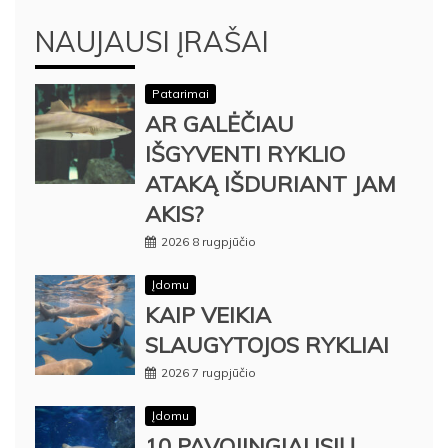
NAUJAUSI ĮRAŠAI
Patarimai
AR GALĖČIAU
IŠGYVENTI RYKLIO
ATAKĄ IŠDURIANT JAM
AKIS?
2026 8 rugpjūčio
Įdomu
KAIP VEIKIA
SLAUGYTOJOS RYKLIAI
2026 7 rugpjūčio
Įdomu
10 PAVOJINGIAUSIŲ