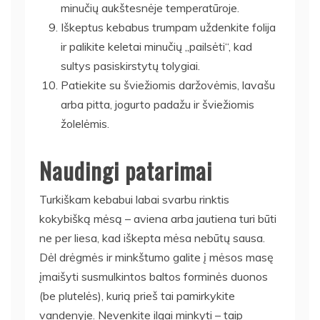
minučių aukštesnėje temperatūroje.
Iškeptus kebabus trumpam uždenkite folija
ir palikite keletai minučių „pailsėti“, kad
sultys pasiskirstytų tolygiai.
Patiekite su šviežiomis daržovėmis, lavašu
arba pitta, jogurto padažu ir šviežiomis
žolelėmis.
Naudingi patarimai
Turkiškam kebabui labai svarbu rinktis
kokybišką mėsą – aviena arba jautiena turi būti
ne per liesa, kad iškepta mėsa nebūtų sausa.
Dėl drėgmės ir minkštumo galite į mėsos masę
įmaišyti susmulkintos baltos forminės duonos
(be plutelės), kurią prieš tai pamirkykite
vandenyje. Nevenkite ilgai minkyti – taip