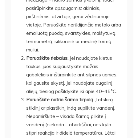
pasirūpinkite apsaugomis: akiniais,
pirštinėmis, atvirtoje, gerai vėdinamoje
vietoje. Paruoškite nerūdijančio metalo arba
emaliuotą puodą, svarstykles, maišytuvą,
termometrą, silikoninę ar medinę formą
muilui.
Paruoškite riebalus.
Jei naudojate kietus
taukus, juos supjaustykite mažais
gabalėliais ir ištirpinkite ant silpnos ugnies,
kol gausite skystį. Jei naudojate augalinį
aliejų, tiesiog pašildykite iki apie 40–45°C.
Paruoškite natrio šarmo tirpalą.
Į atskirą
stiklinį ar plastikinį indą supilkite vandenį.
Nepamirškite – visada šarmą pilkite į
vandenį (niekada – atvirkščiai, nes kyla
stipri reakcija ir didelė temperatūra). Lėtai