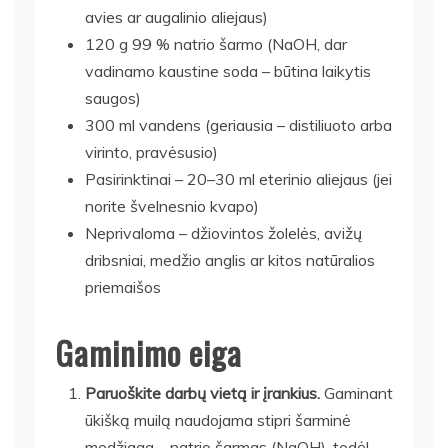
avies ar augalinio aliejaus)
120 g 99 % natrio šarmo (NaOH, dar
vadinamo kaustine soda – būtina laikytis
saugos)
300 ml vandens (geriausia – distiliuoto arba
virinto, pravėsusio)
Pasirinktinai – 20–30 ml eterinio aliejaus (jei
norite švelnesnio kvapo)
Neprivaloma – džiovintos žolelės, avižų
dribsniai, medžio anglis ar kitos natūralios
priemaišos
Gaminimo eiga
Paruoškite darbų vietą ir įrankius.
Gaminant
ūkišką muilą naudojama stipri šarminė
medžiaga – natrio šarmas (NaOH), todėl