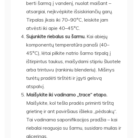
berti šarmą į vandenį, nuolat maišant –
atsargiai, neįkvėpkite išsiskiriančių garų.
Tirpalas įkais iki 70–90°C, leiskite jam
atvėsti iki apie 40–45°C.
Sujunkite riebalus su šarmu.
Kai abiejų
komponentų temperatūra panaši (40–
45°C), lėtai pilkite natrio šarmo tirpalą į
ištirpintus taukus, maišydami stipriu šluotele
arba trintuvu (rankiniu blenderiu). Mišinys
turėtų pradėti tirštėti ir įgyti gelsvą
atspalvį.
Maišykite iki vadinamo „trace“ etapo.
Maišykite, kol tešla pradės priminti tirštą
grietinę ir ant paviršiaus išlieka „pėdsakų“.
Tai vadinama saponifikacijos pradžia – kai
riebalai reaguoja su šarmu, susidaro muilas ir
glicerinas.