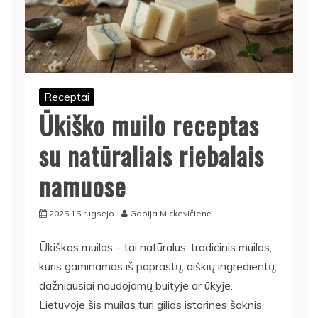
Receptai
Ūkiško muilo receptas
su natūraliais riebalais
namuose
2025 15 rugsėjo
Gabija Mickevičienė
Ūkiškas muilas – tai natūralus, tradicinis muilas,
kuris gaminamas iš paprastų, aiškių ingredientų,
dažniausiai naudojamų buityje ar ūkyje.
Lietuvoje šis muilas turi gilias istorines šaknis,