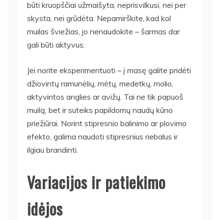
būti kruopščiai užmaišyta, neprisvilkusi, nei per
skysta, nei grūdėta. Nepamirškite, kad kol
muilas šviežias, jo nenaudokite – šarmas dar
gali būti aktyvus.
Jei norite eksperimentuoti – į masę galite pridėti
džiovintų ramunėlių, mėtų, medetkų, molio,
aktyvintos anglies ar avižų. Tai ne tik papuoš
muilą, bet ir suteiks papildomų naudų kūno
priežiūrai. Norint stipresnio balinimo ar plovimo
efekto, galima naudoti stipresnius riebalus ir
ilgiau brandinti.
Variacijos ir patiekimo
idėjos