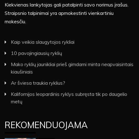
Kiekvienas lankytojas gali patalpinti savo norimus įrašus.
Straipsnio talpinimai yra apmokestinti vienkartiniu
mokesčiu.
Kaip veikia slaugytojos rykliai
10 pavojingiausių ryklių
Mako ryklių jaunikliai prieš gimdami minta neapvaisintais
kiaušiniais
Ar šviesa traukia ryklius?
Kalifornijos leopardinis ryklys subręsta tik po daugelio
metų
REKOMENDUOJAMA