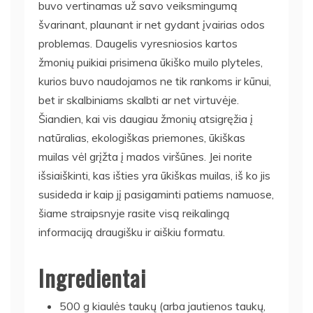
buvo vertinamas už savo veiksmingumą
švarinant, plaunant ir net gydant įvairias odos
problemas. Daugelis vyresniosios kartos
žmonių puikiai prisimena ūkiško muilo plyteles,
kurios buvo naudojamos ne tik rankoms ir kūnui,
bet ir skalbiniams skalbti ar net virtuvėje.
Šiandien, kai vis daugiau žmonių atsigręžia į
natūralias, ekologiškas priemones, ūkiškas
muilas vėl grįžta į mados viršūnes. Jei norite
išsiaiškinti, kas išties yra ūkiškas muilas, iš ko jis
susideda ir kaip jį pasigaminti patiems namuose,
šiame straipsnyje rasite visą reikalingą
informaciją draugišku ir aiškiu formatu.
Ingredientai
500 g kiaulės taukų (arba jautienos taukų,