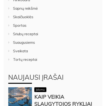
Sapnų reikšmė
Skaičiuoklės
Sportas
Sriubų receptai
Suaugusiems
Sveikata
Tortų receptai
NAUJAUSI ĮRAŠAI
Įdomu
KAIP VEIKIA
SLAUGYTOJOS RYKLIAI