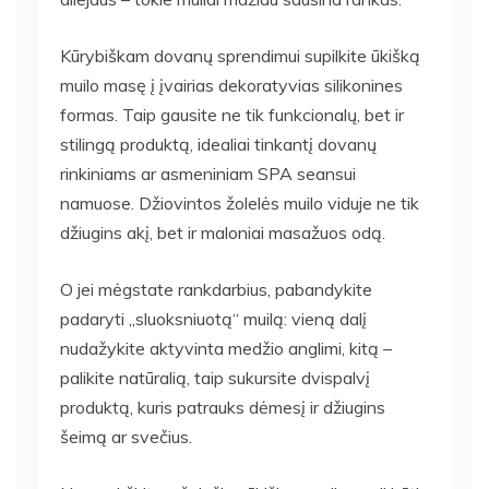
Kūrybiškam dovanų sprendimui supilkite ūkišką
muilo masę į įvairias dekoratyvias silikonines
formas. Taip gausite ne tik funkcionalų, bet ir
stilingą produktą, idealiai tinkantį dovanų
rinkiniams ar asmeniniam SPA seansui
namuose. Džiovintos žolelės muilo viduje ne tik
džiugins akį, bet ir maloniai masažuos odą.
O jei mėgstate rankdarbius, pabandykite
padaryti „sluoksniuotą“ muilą: vieną dalį
nudažykite aktyvinta medžio anglimi, kitą –
palikite natūralią, taip sukursite dvispalvį
produktą, kuris patrauks dėmesį ir džiugins
šeimą ar svečius.