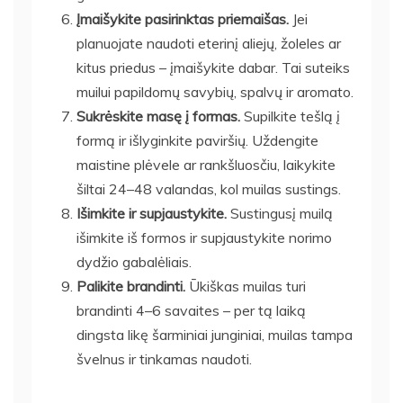
Įmaišykite pasirinktas priemaišas.
Jei
planuojate naudoti eterinį aliejų, žoleles ar
kitus priedus – įmaišykite dabar. Tai suteiks
muilui papildomų savybių, spalvų ir aromato.
Sukrėskite masę į formas.
Supilkite tešlą į
formą ir išlyginkite paviršių. Uždengite
maistine plėvele ar rankšluosčiu, laikykite
šiltai 24–48 valandas, kol muilas sustings.
Išimkite ir supjaustykite.
Sustingusį muilą
išimkite iš formos ir supjaustykite norimo
dydžio gabalėliais.
Palikite brandinti.
Ūkiškas muilas turi
brandinti 4–6 savaites – per tą laiką
dingsta likę šarminiai junginiai, muilas tampa
švelnus ir tinkamas naudoti.