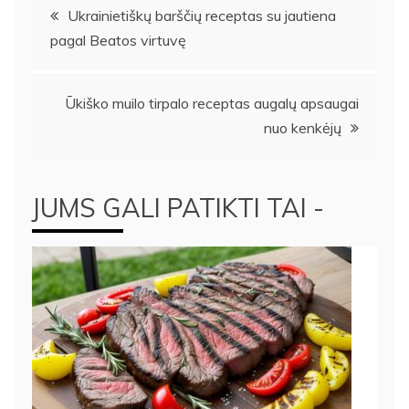
Navigacija
Ukrainietiškų barščių receptas su jautiena
pagal Beatos virtuvę
tarp
įrašų
Ūkiško muilo tirpalo receptas augalų apsaugai
nuo kenkėjų
JUMS GALI PATIKTI TAI -