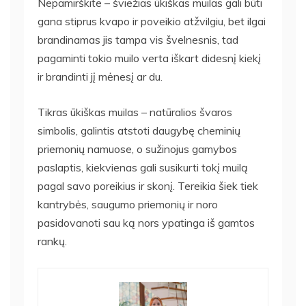
Nepamirškite – šviežias ūkiškas muilas gali būti
gana stiprus kvapo ir poveikio atžvilgiu, bet ilgai
brandinamas jis tampa vis švelnesnis, tad
pagaminti tokio muilo verta iškart didesnį kiekį
ir brandinti jį mėnesį ar du.
Tikras ūkiškas muilas – natūralios švaros
simbolis, galintis atstoti daugybę cheminių
priemonių namuose, o sužinojus gamybos
paslaptis, kiekvienas gali susikurti tokį muilą
pagal savo poreikius ir skonį. Tereikia šiek tiek
kantrybės, saugumo priemonių ir noro
pasidovanoti sau ką nors ypatinga iš gamtos
rankų.