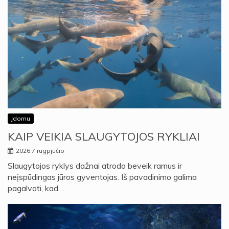
Įdomu
KAIP VEIKIA SLAUGYTOJOS RYKLIAI
2026 7 rugpjūčio
Slaugytojos ryklys dažnai atrodo beveik ramus ir
neįspūdingas jūros gyventojas. Iš pavadinimo galima
pagalvoti, kad…