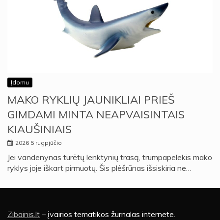
Įdomu
MAKO RYKLIŲ JAUNIKLIAI PRIEŠ
GIMDAMI MINTA NEAPVAISINTAIS
KIAUŠINIAIS
2026 5 rugpjūčio
Jei vandenynas turėtų lenktynių trasą, trumpapelekis mako
ryklys joje iškart pirmuotų. Šis plėšrūnas išsiskiria ne…
Zibainis.lt
– įvairios tematikos žurnalas internete.