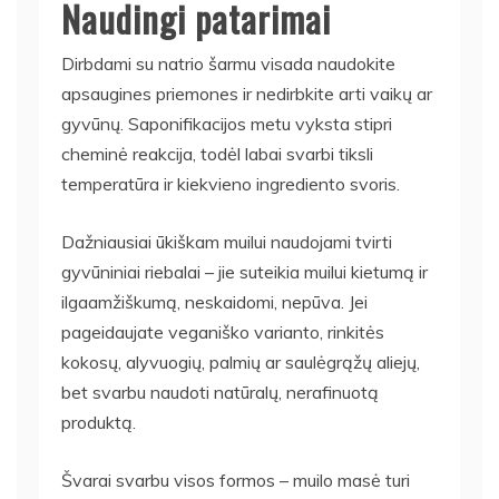
Naudingi patarimai
Dirbdami su natrio šarmu visada naudokite
apsaugines priemones ir nedirbkite arti vaikų ar
gyvūnų. Saponifikacijos metu vyksta stipri
cheminė reakcija, todėl labai svarbi tiksli
temperatūra ir kiekvieno ingrediento svoris.
Dažniausiai ūkiškam muilui naudojami tvirti
gyvūniniai riebalai – jie suteikia muilui kietumą ir
ilgaamžiškumą, neskaidomi, nepūva. Jei
pageidaujate veganiško varianto, rinkitės
kokosų, alyvuogių, palmių ar saulėgrąžų aliejų,
bet svarbu naudoti natūralų, nerafinuotą
produktą.
Švarai svarbu visos formos – muilo masė turi