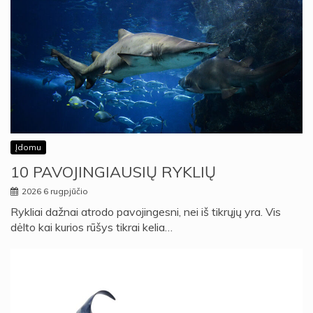
Įdomu
10 PAVOJINGIAUSIŲ RYKLIŲ
2026 6 rugpjūčio
Rykliai dažnai atrodo pavojingesni, nei iš tikrųjų yra. Vis
dėlto kai kurios rūšys tikrai kelia…