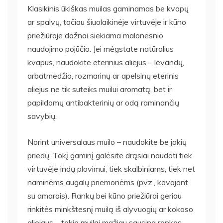
Klasikinis ūkiškas muilas gaminamas be kvapų
ar spalvų, tačiau šiuolaikinėje virtuvėje ir kūno
priežiūroje dažnai siekiama malonesnio
naudojimo pojūčio. Jei mėgstate natūralius
kvapus, naudokite eterinius aliejus – levandų,
arbatmedžio, rozmarinų ar apelsinų eterinis
aliejus ne tik suteiks muilui aromatą, bet ir
papildomų antibakterinių ar odą raminančių
savybių.
Norint universalaus muilo – naudokite be jokių
priedų. Tokį gaminį galėsite drąsiai naudoti tiek
virtuvėje indų plovimui, tiek skalbiniams, tiek net
naminėms augalų priemonėms (pvz., kovojant
su amarais). Rankų bei kūno priežiūrai geriau
rinkitės minkštesnį muilą iš alyvuogių ar kokoso
aliejaus – tokie muilai mažiau sausina rankas.