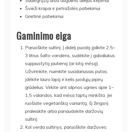
Saulėgrąžų arba augalinis aliejus kepimui
Švieži krapai ir petražolės patiekimui
Grietinė patiekimui
Gaminimo eiga
Paruoškite sultinį: Į didelį puodą įpilkite 2,5–
3 litrus šalto vandens, sudėkite į gabaliukus
supjaustytą jautieną (ar kitą mėsą).
Užvirinkite, nuimkite susidariusias putas,
įdėkite lauro lapą ir kelis juodųjų pipirų
grūdelius. Virkite ant silpnos ugnies apie 1–
1,5 valandos, kad mėsa taptų minkšta. Jei
ruošiate vegetarišką variantą, šį žingsnį
praleiskite arba panaudokite daržovių
sultinį.
Kol verda sultinys, paruoškite daržoves: