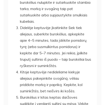
burokėlius nulupkite ir sutarkuokite stambia
tarka, morką ir svogūną taip pat
sutarkuokite arba supjaustykite smulkiais
kubeliais.
Didelėje keptuvėje įkaitinkite šiek tiek
aliejaus, suberkite burokėlius, apkepkite
apie 4–5 minutes, tada įdėkite pomidorų
tyrę (arba susmulkintus pomidorus) ir
kepkite dar 5–7 minutes. Jei reikia, įpilkite
truputį sultinio iš puodo – taip burokėliai bus
ryškesni ir suminkštės.
Kitoje keptuvėje nedideliame kiekyje
aliejaus pakepinkite svogūną, vėliau
pridėkite morką ir papriką. Kepkite, kol
suminkštės, bet neišvirs iki košės.
Burokėlius ir kitas keptas daržoves
sudėkite į verdantį sultinį su mėsa. Virkite