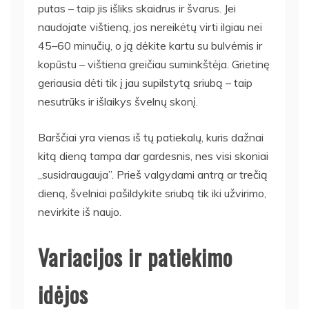
putas – taip jis išliks skaidrus ir švarus. Jei
naudojate vištieną, jos nereikėtų virti ilgiau nei
45–60 minučių, o ją dėkite kartu su bulvėmis ir
kopūstu – vištiena greičiau suminkštėja. Grietinę
geriausia dėti tik į jau supilstytą sriubą – taip
nesutrūks ir išlaikys švelnų skonį.
Barščiai yra vienas iš tų patiekalų, kuris dažnai
kitą dieną tampa dar gardesnis, nes visi skoniai
„susidraugauja”. Prieš valgydami antrą ar trečią
dieną, švelniai pašildykite sriubą tik iki užvirimo,
nevirkite iš naujo.
Variacijos ir patiekimo
idėjos