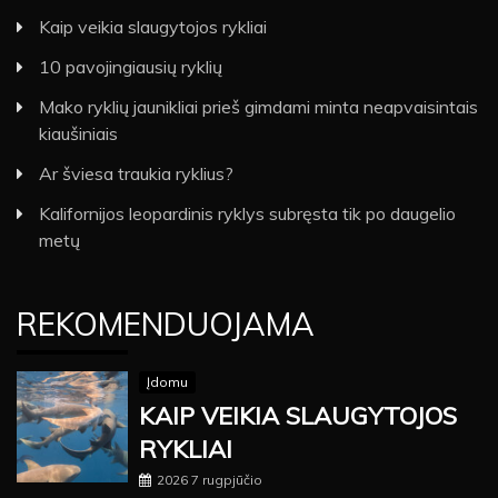
Kaip veikia slaugytojos rykliai
10 pavojingiausių ryklių
Mako ryklių jaunikliai prieš gimdami minta neapvaisintais
kiaušiniais
Ar šviesa traukia ryklius?
Kalifornijos leopardinis ryklys subręsta tik po daugelio
metų
REKOMENDUOJAMA
Įdomu
KAIP VEIKIA SLAUGYTOJOS
RYKLIAI
2026 7 rugpjūčio