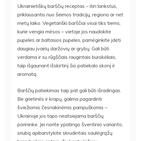
Ukrainietiškų barščių receptas – itin lankstus,
priklausantis nuo šeimos tradicijų, regiono ar net
metų laiko. Vegetariški barščiai visai tiks tiems,
kurie vengia mėsos – vietoje jos naudokite
pupeles ar baltasios pupeles, pamėginkite įdėti
daugiau įvairių daržovių ar grybų. Gali būti
verdama ir su rūgščiais raugintais burokėliais,
taip išgaunant išskirtinį šio patiekalo skonį ir
aromatą.
Barščių patiekimas taip pat gali būti išradingas.
Be grietinės ir krapų, galima pagardinti
šviežiomis česnakinėmis pampuškomis –
Ukrainoje jos tapo neatsiejama barščių
porininke. Jei norite ypatingo šventinio varianto,
sriubą apibarstykite skrudintais saulėgrąžų