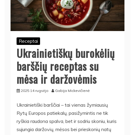
Receptai
Ukrainietiškų burokėlių
barščių receptas su
mėsa ir daržovėmis
2025 14 rugsėjo
Gabija Mickevičienė
Ukrainietiški barščiai – tai vienas žymiausių
Rytų Europos patiekalų, pasižymintis ne tik
ryškia raudona spalva, bet ir sodriu skoniu, kuris
sujungia daržovių, mėsos bei prieskonių natų