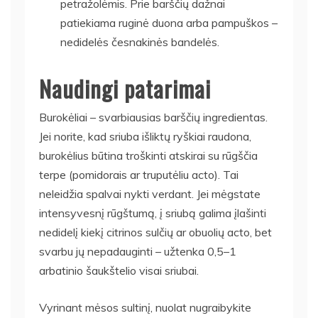
petražolėmis. Prie barščių dažnai
patiekiama ruginė duona arba pampuškos –
nedidelės česnakinės bandelės.
Naudingi patarimai
Burokėliai – svarbiausias barščių ingredientas.
Jei norite, kad sriuba išliktų ryškiai raudona,
burokėlius būtina troškinti atskirai su rūgščia
terpe (pomidorais ar truputėliu acto). Tai
neleidžia spalvai nykti verdant. Jei mėgstate
intensyvesnį rūgštumą, į sriubą galima įlašinti
nedidelį kiekį citrinos sulčių ar obuolių acto, bet
svarbu jų nepadauginti – užtenka 0,5–1
arbatinio šaukštelio visai sriubai.
Vyrinant mėsos sultinį, nuolat nugraibykite