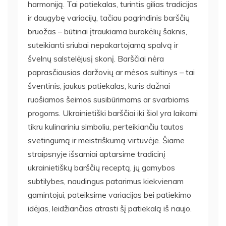
harmoniją. Tai patiekalas, turintis gilias tradicijas
ir daugybę variacijų, tačiau pagrindinis barščių
bruožas – būtinai įtraukiama burokėlių šaknis,
suteikianti sriubai nepakartojamą spalvą ir
švelnų salstelėjusį skonį. Barščiai nėra
paprasčiausias daržovių ar mėsos sultinys – tai
šventinis, jaukus patiekalas, kuris dažnai
ruošiamos šeimos susibūrimams ar svarbioms
progoms. Ukrainietiški barščiai iki šiol yra laikomi
tikru kulinariniu simboliu, perteikiančiu tautos
svetingumą ir meistriškumą virtuvėje. Šiame
straipsnyje išsamiai aptarsime tradicinį
ukrainietiškų barščių receptą, jų gamybos
subtilybes, naudingus patarimus kiekvienam
gamintojui, pateiksime variacijas bei patiekimo
idėjas, leidžiančias atrasti šį patiekalą iš naujo.