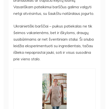
branduoliais ar trupučiu keptų lašinių.
Vasariškam pateikimui barščius galima valgyti
netgi atvėsintus, su šaukštu natūralaus jogurto.
Ukrainietiški barščiai – puikus patiekalas ne tik
šeimos vakarienėms, bet ir iškyloms, draugų
susibūrimams ar net šventiniam stalui. Ši sriuba
leidžia eksperimentuoti su ingredientais, tačiau
išlieka nepaprastai jauki, soti ir visus susodina
prie vieno stalo.