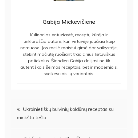
Gabija Mickevičienė
Kulinarijos entuziastė, receptų kūrėja ir
tinklaraščio autorė, kuri virtuvėje jaučiasi kaip
namuose. Jos meilė maistui gimė dar vaikystėje,
stebint močiutę ruošiant tradicinius lietuviškus
patiekalus. Šiandien Gabija dalijasi ne tik
autentiškais šeimos receptais, bet ir moderniais,
sveikesniais jų variantais.
Navigacija
Ukrainietiškų bulvinių koldūnų receptas su
minkšta tešla
tarp