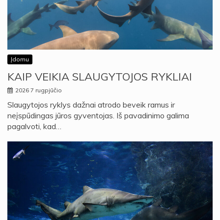
Įdomu
KAIP VEIKIA SLAUGYTOJOS RYKLIAI
2026 7 rugpjūčio
Slaugytojos ryklys dažnai atrodo beveik ramus ir
neįspūdingas jūros gyventojas. Iš pavadinimo galima
pagalvoti, kad…