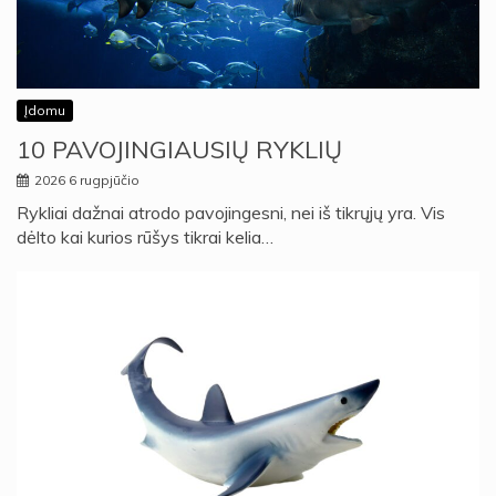
Įdomu
10 PAVOJINGIAUSIŲ RYKLIŲ
2026 6 rugpjūčio
Rykliai dažnai atrodo pavojingesni, nei iš tikrųjų yra. Vis
dėlto kai kurios rūšys tikrai kelia…