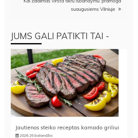
įrašų
Kai žaidimas virsta tikru išbandymu: pramoga
suaugusiems Vilniuje
JUMS GALI PATIKTI TAI -
Jautienos steiko receptas kamado griliui
2026 25 balandžio