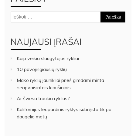
Ieškoti:
NAUJAUSI ĮRAŠAI
Kaip veikia slaugytojos rykliai
10 pavojingiausių ryklių
Mako ryklių jaunikliai prieš gimdami minta
neapvaisintais kiaušiniais
Ar šviesa traukia ryklius?
Kalifornijos leopardinis ryklys subręsta tik po
daugelio metų