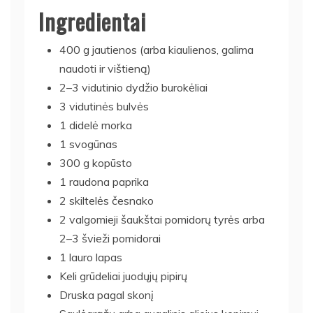
Ingredientai
400 g jautienos (arba kiaulienos, galima
naudoti ir vištieną)
2–3 vidutinio dydžio burokėliai
3 vidutinės bulvės
1 didelė morka
1 svogūnas
300 g kopūsto
1 raudona paprika
2 skiltelės česnako
2 valgomieji šaukštai pomidorų tyrės arba
2–3 švieži pomidorai
1 lauro lapas
Keli grūdeliai juodųjų pipirų
Druska pagal skonį