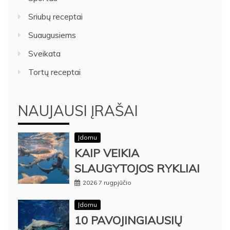
Sriubų receptai
Suaugusiems
Sveikata
Tortų receptai
NAUJAUSI ĮRAŠAI
Įdomu
KAIP VEIKIA
SLAUGYTOJOS RYKLIAI
2026 7 rugpjūčio
Įdomu
10 PAVOJINGIAUSIŲ