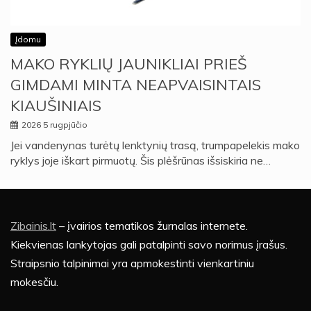
Įdomu
MAKO RYKLIŲ JAUNIKLIAI PRIEŠ
GIMDAMI MINTA NEAPVAISINTAIS
KIAUŠINIAIS
2026 5 rugpjūčio
Jei vandenynas turėtų lenktynių trasą, trumpapelekis mako
ryklys joje iškart pirmuotų. Šis plėšrūnas išsiskiria ne…
Zibainis.lt
– įvairios tematikos žurnalas internete.
Kiekvienas lankytojas gali patalpinti savo norimus įrašus.
Straipsnio talpinimai yra apmokestinti vienkartiniu
mokesčiu.