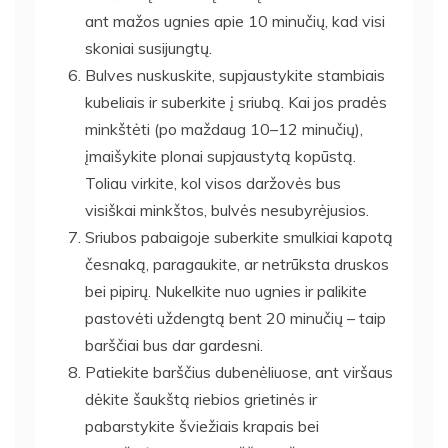
ant mažos ugnies apie 10 minučių, kad visi
skoniai susijungtų.
Bulves nuskuskite, supjaustykite stambiais
kubeliais ir suberkite į sriubą. Kai jos pradės
minkštėti (po maždaug 10–12 minučių),
įmaišykite plonai supjaustytą kopūstą.
Toliau virkite, kol visos daržovės bus
visiškai minkštos, bulvės nesubyrėjusios.
Sriubos pabaigoje suberkite smulkiai kapotą
česnaką, paragaukite, ar netrūksta druskos
bei pipirų. Nukelkite nuo ugnies ir palikite
pastovėti uždengtą bent 20 minučių – taip
barščiai bus dar gardesni.
Patiekite barščius dubenėliuose, ant viršaus
dėkite šaukštą riebios grietinės ir
pabarstykite šviežiais krapais bei