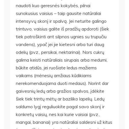
naudoti kuo geresnės kokybės, pilnai
sunokusius vaisius – taip gausite natūraliai
intensyvų skonį ir spalvą. Jei neturite galingo
trintuvo, vaisius galite iš pradžių apdoroti (šiek
tiek patroškinti ant silpnos ugnies su trupučiu
vandens), ypač jei jie kietesni arba turi daug
odelių (pvz., persikai, nektarinai). Nors cukrų
galima keisti natūraliais sirupais arba medumi,
būkite atidūs, jei ruošiate ledus mažiems
vaikams (mėnesių amžiaus kūdikiams
nerekomenduojama duoti medaus). Norint dar
gaivesnių ledų arba gražios spalvos, įdėkite
šiek tiek trintų mėtų ar baziliko lapelių. Ledų
saldumo lygį reguliuokite pagal savo skonį ir
konkretų vaisių, nes kai kurie vaisiai (pvz.,
mangai, bananai) yra natūraliai saldesni už kitus