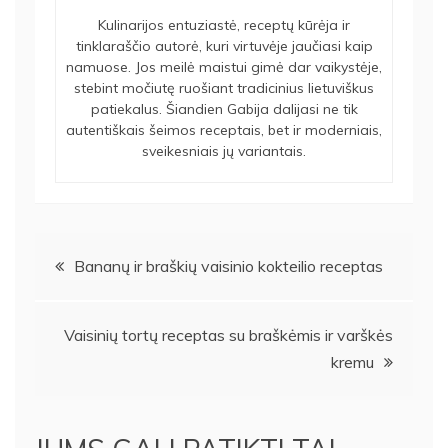
Kulinarijos entuziastė, receptų kūrėja ir
tinklaraščio autorė, kuri virtuvėje jaučiasi kaip
namuose. Jos meilė maistui gimė dar vaikystėje,
stebint močiutę ruošiant tradicinius lietuviškus
patiekalus. Šiandien Gabija dalijasi ne tik
autentiškais šeimos receptais, bet ir moderniais,
sveikesniais jų variantais.
Navigacija
Bananų ir braškių vaisinio kokteilio receptas
tarp
Vaisinių tortų receptas su braškėmis ir varškės
įrašų
kremu