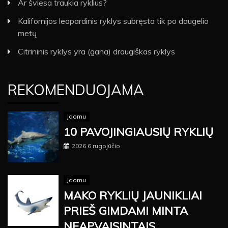
Ar šviesa traukia ryklius?
Kalifornijos leopardinis ryklys subręsta tik po daugelio
metų
Citrininis ryklys yra (gana) draugiškas ryklys
REKOMENDUOJAMA
Įdomu
10 PAVOJINGIAUSIŲ RYKLIŲ
2026 6 rugpjūčio
Įdomu
MAKO RYKLIŲ JAUNIKLIAI
PRIEŠ GIMDAMI MINTA
NEAPVAISINTAIS