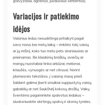
(pavyzdžiui, agrastus, juoduosius serbentus).
Variacijos ir patiekimo
idėjos
Vaisinius ledus nesudėtinga pritaikyti pagal
savo norus bei metų laiką – rinkitės tokį vaisių
ar jų mišinį, koks tuo metu pats skaniausias ar
prieinamas. Be klasikinių braškių, aviečių ar
mangų nuostabiai tinka arbūzai, melionai,
kriaušės, vynuogės ar net citrusai. Norint
įdomesnės tekstūros, į vaisinę masę prieš
šaldant galima įberti smulkiai supjaustytų vaisių
gabalėlių ar net šaukštelį kokosų drožlių. Vaikų
šventėms pagaminkite spalvotus ledukus –
sluoksniuokite skirtingų spalvų ir skonių tyreles,