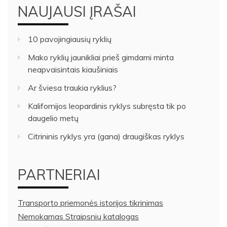
NAUJAUSI ĮRAŠAI
10 pavojingiausių ryklių
Mako ryklių jaunikliai prieš gimdami minta
neapvaisintais kiaušiniais
Ar šviesa traukia ryklius?
Kalifornijos leopardinis ryklys subręsta tik po
daugelio metų
Citrininis ryklys yra (gana) draugiškas ryklys
PARTNERIAI
Transporto priemonės istorijos tikrinimas
Nemokamas Straipsnių katalogas