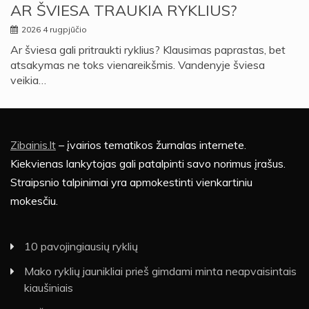
AR ŠVIESA TRAUKIA RYKLIUS?
2026 4 rugpjūčio
Ar šviesa gali pritraukti ryklius? Klausimas paprastas, bet
atsakymas ne toks vienareikšmis. Vandenyje šviesa
veikia…
Zibainis.lt
– įvairios tematikos žurnalas internete.
Kiekvienas lankytojas gali patalpinti savo norimus įrašus.
Straipsnio talpinimai yra apmokestinti vienkartiniu
mokesčiu.
10 pavojingiausių ryklių
Mako ryklių jaunikliai prieš gimdami minta neapvaisintais
kiaušiniais