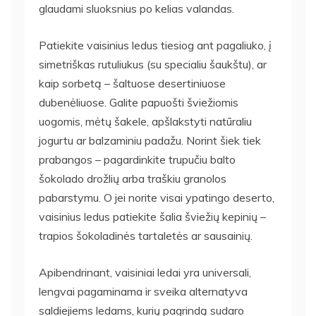
glaudami sluoksnius po kelias valandas.
Patiekite vaisinius ledus tiesiog ant pagaliuko, į
simetriškas rutuliukus (su specialiu šaukštu), ar
kaip sorbetą – šaltuose desertiniuose
dubenėliuose. Galite papuošti šviežiomis
uogomis, mėtų šakele, apšlakstyti natūraliu
jogurtu ar balzaminiu padažu. Norint šiek tiek
prabangos – pagardinkite trupučiu balto
šokolado drožlių arba traškiu granolos
pabarstymu. O jei norite visai ypatingo deserto,
vaisinius ledus patiekite šalia šviežių kepinių –
trapios šokoladinės tartaletės ar sausainių.
Apibendrinant, vaisiniai ledai yra universali,
lengvai pagaminama ir sveika alternatyva
saldiejiems ledams, kurių pagrindą sudaro