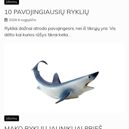
Įdomu
10 PAVOJINGIAUSIŲ RYKLIŲ
2026 6 rugpjūčio
Rykliai dažnai atrodo pavojingesni, nei iš tikrųjų yra. Vis
dėlto kai kurios rūšys tikrai kelia…
Įdomu
MAKO RYKLIŲ JAUNIKLIAI PRIEŠ