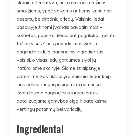
skonio alternatyva, tinka įvairaus amžiaus
smaližiams, ypač vaikams ar tiems, kurie nori
desertų be dirbtinių priedų. Vaisiniai ledai
pasaulyje žinomi įvairiais pavadinimais –
sorbetas, popsikai (ledai ant pagaliuko), gelatai,
tačiau visus šiuos pavadinimus vienija
pagrindinė idėja: pagrindinis ingredientas –
vaisiai, o visas ledų gardumas slypi jų
natūraliame skonyje. Šiame straipsnyje
aptarsime, kas tiksliai yra vaisiniai ledai, kaip
juos nesudėtingai pasigaminti namuose,
išvardinsime pagrindinius ingredientus,
detalizuojame gamybos eigą ir pateiksime
vertingų patarimų bei variacijų.
Ingredientai