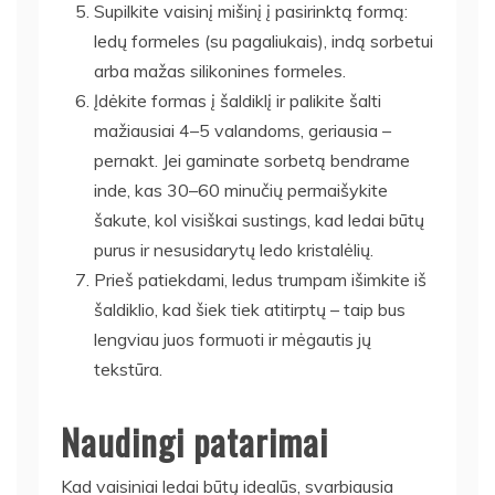
Supilkite vaisinį mišinį į pasirinktą formą:
ledų formeles (su pagaliukais), indą sorbetui
arba mažas silikonines formeles.
Įdėkite formas į šaldiklį ir palikite šalti
mažiausiai 4–5 valandoms, geriausia –
pernakt. Jei gaminate sorbetą bendrame
inde, kas 30–60 minučių permaišykite
šakute, kol visiškai sustings, kad ledai būtų
purus ir nesusidarytų ledo kristalėlių.
Prieš patiekdami, ledus trumpam išimkite iš
šaldiklio, kad šiek tiek atitirptų – taip bus
lengviau juos formuoti ir mėgautis jų
tekstūra.
Naudingi patarimai
Kad vaisiniai ledai būtų idealūs, svarbiausia