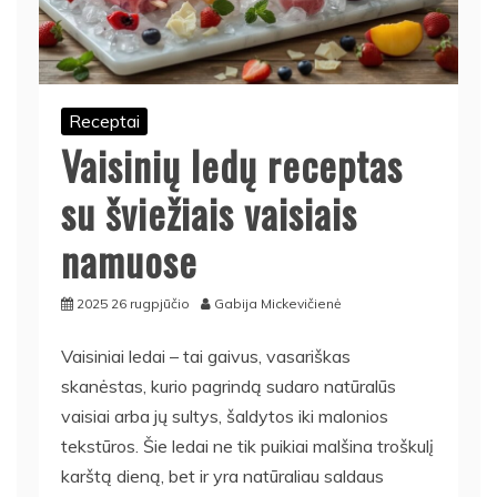
Receptai
Vaisinių ledų receptas
su šviežiais vaisiais
namuose
2025 26 rugpjūčio
Gabija Mickevičienė
Vaisiniai ledai – tai gaivus, vasariškas
skanėstas, kurio pagrindą sudaro natūralūs
vaisiai arba jų sultys, šaldytos iki malonios
tekstūros. Šie ledai ne tik puikiai malšina troškulį
karštą dieną, bet ir yra natūraliau saldaus