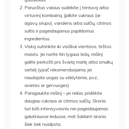
Paruoštus vaisius sudėkite į trintuvą arba
virtuvinį kombainą. Įpilkite cukraus (ar
agavų sirupo), vandens arba sulčių, citrinos
sultis ir pageidaujamus papildomus
ingredientus.
Viską sutrinkite iki visiškai vientisos, tirštos
masės. Jei norite itin lygaus ledų, mišinį
galite perkošti pro švarią marlę arba smulkų
sietelį (ypač rekomenduojama, jei
naudojate uogas su sėklytėmis, pvz.,
avietes ar gervuoges).
Paragaukite mišinį – jei reikia, pridėkite
daugiau cukraus ar citrinos sulčių. Skonis
turi būti intensyvesnis nei pageidaujamas
galutiniuose leduose, mat šaldant skonis
šiek tiek nusilpsta.