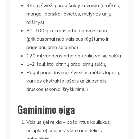
350 g šviežių arba šaldytų vaisių (braškės,
mangai, persikai, avietės, mėlynės ar jų
mišinys)
80–100 g cukraus arba agavų sirupo
(priklausomai nuo vaisiaus rūgštumo ir
pageidaujamo saldumo)
120 ml vandens arba natūralių vaisių sulčių
1–2 šaukštai citrinų arba laimų sulčių
Pagal pageidavimą: šviežios mėtos lapelių,
vanilės ekstrakto lašelis ar žiupsnelis
druskos (skonio išryškinimui)
Gaminimo eiga
Vaisius (jei reikia – pašalintus kauliukus,
nulupkite) supjaustykite nedideliais
gabalėliais.