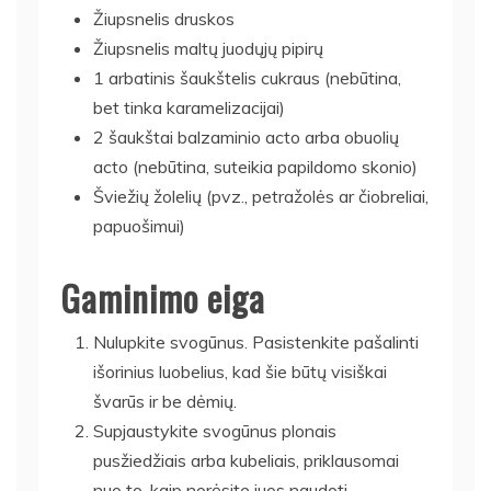
Žiupsnelis druskos
Žiupsnelis maltų juodųjų pipirų
1 arbatinis šaukštelis cukraus (nebūtina,
bet tinka karamelizacijai)
2 šaukštai balzaminio acto arba obuolių
acto (nebūtina, suteikia papildomo skonio)
Šviežių žolelių (pvz., petražolės ar čiobreliai,
papuošimui)
Gaminimo eiga
Nulupkite svogūnus. Pasistenkite pašalinti
išorinius luobelius, kad šie būtų visiškai
švarūs ir be dėmių.
Supjaustykite svogūnus plonais
pusžiedžiais arba kubeliais, priklausomai
nuo to, kaip norėsite juos naudoti