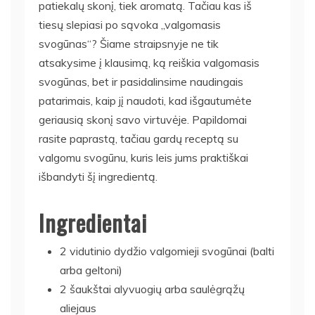
patiekalų skonį, tiek aromatą. Tačiau kas iš
tiesų slepiasi po sąvoka „valgomasis
svogūnas“? Šiame straipsnyje ne tik
atsakysime į klausimą, ką reiškia valgomasis
svogūnas, bet ir pasidalinsime naudingais
patarimais, kaip jį naudoti, kad išgautumėte
geriausią skonį savo virtuvėje. Papildomai
rasite paprastą, tačiau gardų receptą su
valgomu svogūnu, kuris leis jums praktiškai
išbandyti šį ingredientą.
Ingredientai
2 vidutinio dydžio valgomieji svogūnai (balti
arba geltoni)
2 šaukštai alyvuogių arba saulėgrąžų
aliejaus