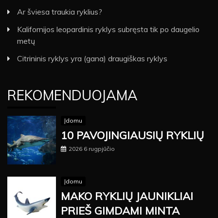
Ar šviesa traukia ryklius?
Kalifornijos leopardinis ryklys subręsta tik po daugelio
metų
Citrininis ryklys yra (gana) draugiškas ryklys
REKOMENDUOJAMA
Įdomu
10 PAVOJINGIAUSIŲ RYKLIŲ
2026 6 rugpjūčio
Įdomu
MAKO RYKLIŲ JAUNIKLIAI
PRIEŠ GIMDAMI MINTA