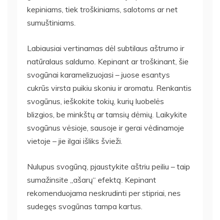
kepiniams, tiek troškiniams, salotoms ar net
sumuštiniams.
Labiausiai vertinamas dėl subtilaus aštrumo ir
natūralaus saldumo. Kepinant ar troškinant, šie
svogūnai karamelizuojasi – juose esantys
cukrūs virsta puikiu skoniu ir aromatu. Renkantis
svogūnus, ieškokite tokių, kurių luobelės
blizgios, be minkštų ar tamsių dėmių. Laikykite
svogūnus vėsioje, sausoje ir gerai vėdinamoje
vietoje – jie ilgai išliks švieži.
Nulupus svogūną, pjaustykite aštriu peiliu – taip
sumažinsite „ašarų“ efektą. Kepinant
rekomenduojama neskrudinti per stipriai, nes
sudegęs svogūnas tampa kartus.