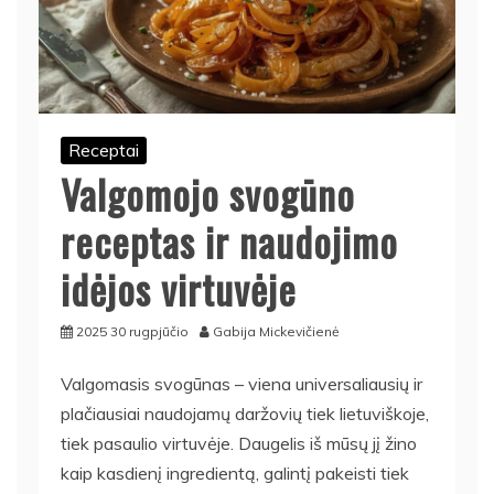
Receptai
Valgomojo svogūno
receptas ir naudojimo
idėjos virtuvėje
2025 30 rugpjūčio
Gabija Mickevičienė
Valgomasis svogūnas – viena universaliausių ir
plačiausiai naudojamų daržovių tiek lietuviškoje,
tiek pasaulio virtuvėje. Daugelis iš mūsų jį žino
kaip kasdienį ingredientą, galintį pakeisti tiek