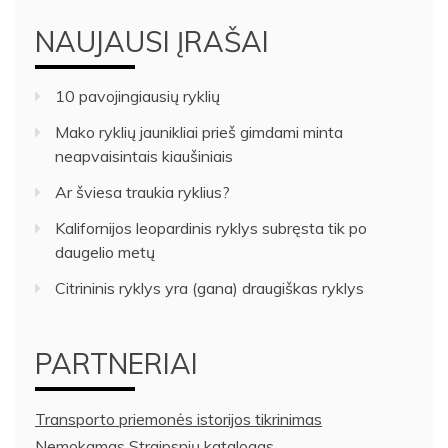
NAUJAUSI ĮRAŠAI
10 pavojingiausių ryklių
Mako ryklių jaunikliai prieš gimdami minta
neapvaisintais kiaušiniais
Ar šviesa traukia ryklius?
Kalifornijos leopardinis ryklys subręsta tik po
daugelio metų
Citrininis ryklys yra (gana) draugiškas ryklys
PARTNERIAI
Transporto priemonės istorijos tikrinimas
Nemokamas Straipsnių katalogas