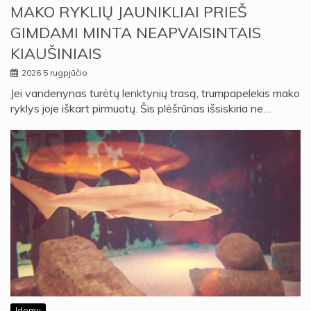
MAKO RYKLIŲ JAUNIKLIAI PRIEŠ
GIMDAMI MINTA NEAPVAISINTAIS
KIAUŠINIAIS
2026 5 rugpjūčio
Jei vandenynas turėtų lenktynių trasą, trumpapelekis mako
ryklys joje iškart pirmuotų. Šis plėšrūnas išsiskiria ne…
Įdomu