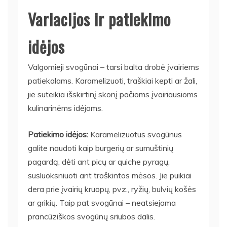
Variacijos ir patiekimo
idėjos
Valgomieji svogūnai – tarsi balta drobė įvairiems
patiekalams. Karamelizuoti, traškiai kepti ar žali,
jie suteikia išskirtinį skonį pačioms įvairiausioms
kulinarinėms idėjoms.
Patiekimo idėjos:
Karamelizuotus svogūnus
galite naudoti kaip burgerių ar sumuštinių
pagardą, dėti ant picų ar quiche pyragų,
susluoksniuoti ant troškintos mėsos. Jie puikiai
dera prie įvairių kruopų, pvz., ryžių, bulvių košės
ar grikių. Taip pat svogūnai – neatsiejama
prancūziškos svogūnų sriubos dalis.