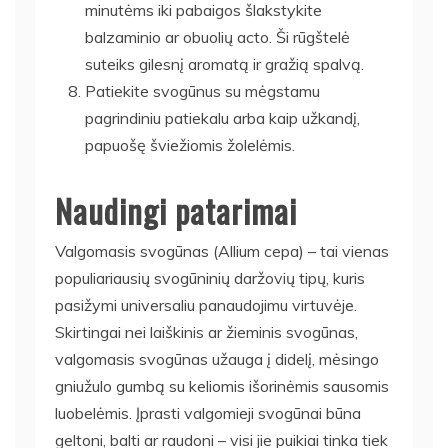
minutėms iki pabaigos šlakstykite
balzaminio ar obuolių acto. Ši rūgštelė
suteiks gilesnį aromatą ir gražią spalvą.
Patiekite svogūnus su mėgstamu
pagrindiniu patiekalu arba kaip užkandį,
papuošę šviežiomis žolelėmis.
Naudingi patarimai
Valgomasis svogūnas (Allium cepa) – tai vienas
populiariausių svogūninių daržovių tipų, kuris
pasižymi universaliu panaudojimu virtuvėje.
Skirtingai nei laiškinis ar žieminis svogūnas,
valgomasis svogūnas užauga į didelį, mėsingo
gniužulo gumbą su keliomis išorinėmis sausomis
luobelėmis. Įprasti valgomieji svogūnai būna
geltoni, balti ar raudoni – visi jie puikiai tinka tiek