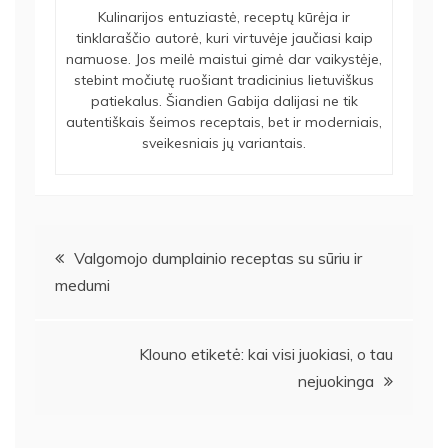
Kulinarijos entuziastė, receptų kūrėja ir
tinklaraščio autorė, kuri virtuvėje jaučiasi kaip
namuose. Jos meilė maistui gimė dar vaikystėje,
stebint močiutę ruošiant tradicinius lietuviškus
patiekalus. Šiandien Gabija dalijasi ne tik
autentiškais šeimos receptais, bet ir moderniais,
sveikesniais jų variantais.
Navigacija
Valgomojo dumplainio receptas su sūriu ir
medumi
tarp
įrašų
Klouno etiketė: kai visi juokiasi, o tau
nejuokinga