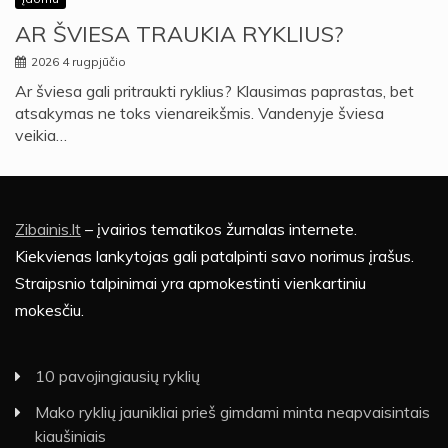
AR ŠVIESA TRAUKIA RYKLIUS?
2026 4 rugpjūčio
Ar šviesa gali pritraukti ryklius? Klausimas paprastas, bet
atsakymas ne toks vienareikšmis. Vandenyje šviesa
veikia…
Zibainis.lt
– įvairios tematikos žurnalas internete.
Kiekvienas lankytojas gali patalpinti savo norimus įrašus.
Straipsnio talpinimai yra apmokestinti vienkartiniu
mokesčiu.
10 pavojingiausių ryklių
Mako ryklių jaunikliai prieš gimdami minta neapvaisintais
kiaušiniais