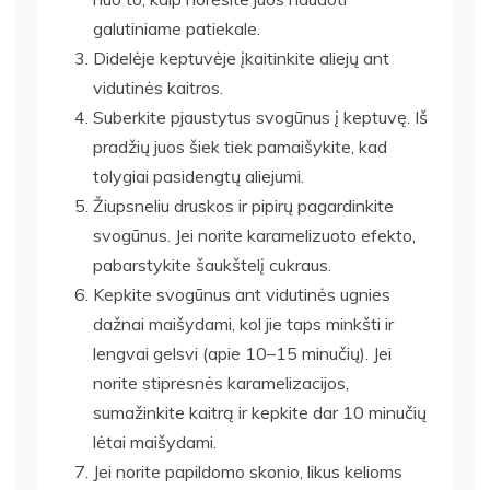
galutiniame patiekale.
Didelėje keptuvėje įkaitinkite aliejų ant
vidutinės kaitros.
Suberkite pjaustytus svogūnus į keptuvę. Iš
pradžių juos šiek tiek pamaišykite, kad
tolygiai pasidengtų aliejumi.
Žiupsneliu druskos ir pipirų pagardinkite
svogūnus. Jei norite karamelizuoto efekto,
pabarstykite šaukštelį cukraus.
Kepkite svogūnus ant vidutinės ugnies
dažnai maišydami, kol jie taps minkšti ir
lengvai gelsvi (apie 10–15 minučių). Jei
norite stipresnės karamelizacijos,
sumažinkite kaitrą ir kepkite dar 10 minučių
lėtai maišydami.
Jei norite papildomo skonio, likus kelioms