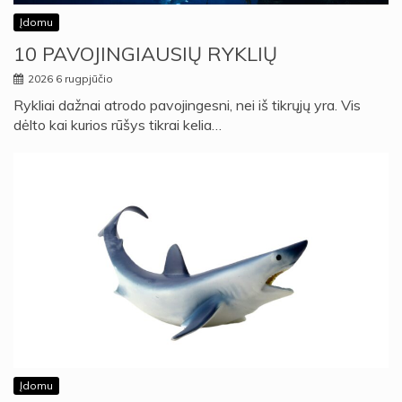
Įdomu
10 PAVOJINGIAUSIŲ RYKLIŲ
2026 6 rugpjūčio
Rykliai dažnai atrodo pavojingesni, nei iš tikrųjų yra. Vis
dėlto kai kurios rūšys tikrai kelia…
Įdomu