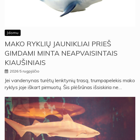
Įdomu
MAKO RYKLIŲ JAUNIKLIAI PRIEŠ
GIMDAMI MINTA NEAPVAISINTAIS
KIAUŠINIAIS
2026 5 rugpjūčio
Jei vandenynas turėtų lenktynių trasą, trumpapelekis mako
ryklys joje iškart pirmuotų. Šis plėšrūnas išsiskiria ne…