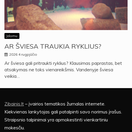
Įdomu
AR ŠVIESA TRAUKIA RYKLIUS?
2026 4 rugpjūčio
Ar šviesa gali pritraukti ryklius? Klausimas paprastas, bet
atsakymas ne toks vienareikšmis. Vandenyje šviesa
veikia…
Zibainis.lt
– įvairios tematikos žurnalas internete.
Kiekvienas lankytojas gali patalpinti savo norimus įrašus.
Straipsnio talpinimai yra apmokestinti vienkartiniu
mokesčiu.