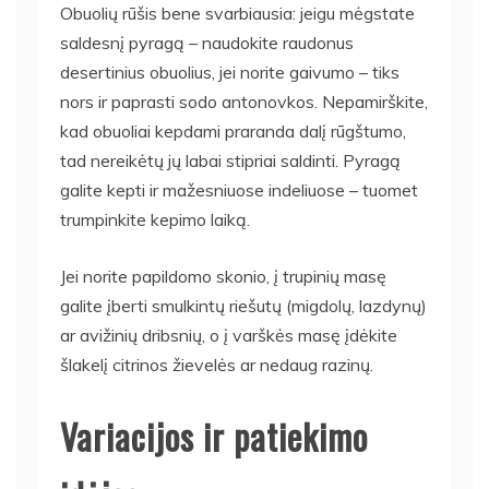
Obuolių rūšis bene svarbiausia: jeigu mėgstate
saldesnį pyragą – naudokite raudonus
desertinius obuolius, jei norite gaivumo – tiks
nors ir paprasti sodo antonovkos. Nepamirškite,
kad obuoliai kepdami praranda dalį rūgštumo,
tad nereikėtų jų labai stipriai saldinti. Pyragą
galite kepti ir mažesniuose indeliuose – tuomet
trumpinkite kepimo laiką.
Jei norite papildomo skonio, į trupinių masę
galite įberti smulkintų riešutų (migdolų, lazdynų)
ar avižinių dribsnių, o į varškės masę įdėkite
šlakelį citrinos žievelės ar nedaug razinų.
Variacijos ir patiekimo