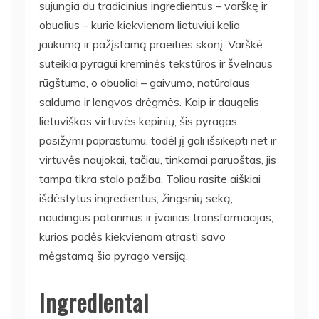
sujungia du tradicinius ingredientus – varškę ir
obuolius – kurie kiekvienam lietuviui kelia
jaukumą ir pažįstamą praeities skonį. Varškė
suteikia pyragui kreminės tekstūros ir švelnaus
rūgštumo, o obuoliai – gaivumo, natūralaus
saldumo ir lengvos drėgmės. Kaip ir daugelis
lietuviškos virtuvės kepinių, šis pyragas
pasižymi paprastumu, todėl jį gali išsikepti net ir
virtuvės naujokai, tačiau, tinkamai paruoštas, jis
tampa tikra stalo pažiba. Toliau rasite aiškiai
išdėstytus ingredientus, žingsnių seką,
naudingus patarimus ir įvairias transformacijas,
kurios padės kiekvienam atrasti savo
mėgstamą šio pyrago versiją.
Ingredientai