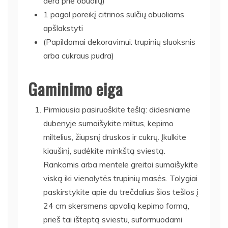
dera prie obuolių)
1 pagal poreikį citrinos sulčių obuoliams
apšlakstyti
(Papildomai dekoravimui: trupinių sluoksnis
arba cukraus pudra)
Gaminimo eiga
Pirmiausia pasiruoškite tešlą: didesniame
dubenyje sumaišykite miltus, kepimo
miltelius, žiupsnį druskos ir cukrų. Įkulkite
kiaušinį, sudėkite minkštą sviestą.
Rankomis arba mentele greitai sumaišykite
viską iki vienalytės trupinių masės. Tolygiai
paskirstykite apie du trečdalius šios tešlos į
24 cm skersmens apvalią kepimo formą,
prieš tai išteptą sviestu, suformuodami