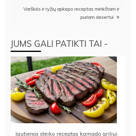
įrašų
Varškės ir ryžių apkepo receptas minkštam ir
puriam desertui
JUMS GALI PATIKTI TAI -
Jautienos steiko receptas kamado griliui