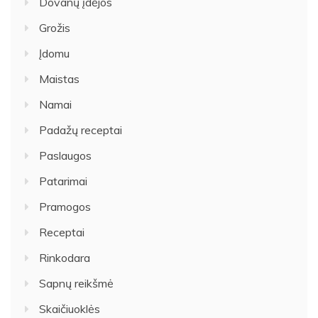
Dovanų įdėjos
Grožis
Įdomu
Maistas
Namai
Padažų receptai
Paslaugos
Patarimai
Pramogos
Receptai
Rinkodara
Sapnų reikšmė
Skaičiuoklės