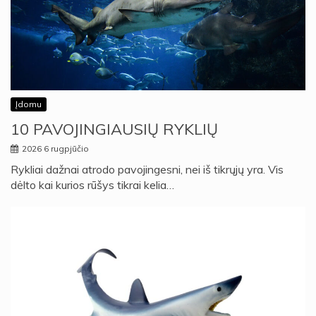
Įdomu
10 PAVOJINGIAUSIŲ RYKLIŲ
2026 6 rugpjūčio
Rykliai dažnai atrodo pavojingesni, nei iš tikrųjų yra. Vis
dėlto kai kurios rūšys tikrai kelia…