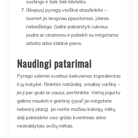
sustings ir šiek tiek kilstelės.
Iškepusį pyragą visiškai ataušinkite –
tuomet jis lengviau pjaustomas, įdaras
nebeišbėga. Galite pabarstyti cukraus
pudra ar cinamonu ir patiekti su mėgstama
arbata arba stikline pieno.
Naudingi patarimai
Pyrago sėkmei svarbus kiekvienas ingredientas
ir jų kokybė. Rinkitės natūralią, smulkią varškę –
jei ji per grubi ar sausa, pertrinkite. Vietoj jogurto
galima naudoti ir grietinę (ypač jei mėgstate
riebesnį įdarą). Jei norite mažiau kalorijų, miltų
dalį pakeiskite viso grūdo kvietiniais arba
neskaldytais avižų miltais.