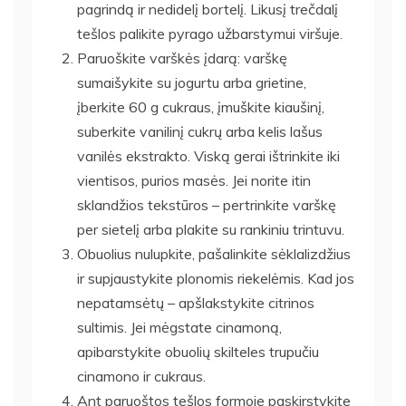
pagrindą ir nedidelį bortelį. Likusį trečdalį
tešlos palikite pyrago užbarstymui viršuje.
Paruoškite varškės įdarą: varškę
sumaišykite su jogurtu arba grietine,
įberkite 60 g cukraus, įmuškite kiaušinį,
suberkite vanilinį cukrų arba kelis lašus
vanilės ekstrakto. Viską gerai ištrinkite iki
vientisos, purios masės. Jei norite itin
sklandžios tekstūros – pertrinkite varškę
per sietelį arba plakite su rankiniu trintuvu.
Obuolius nulupkite, pašalinkite sėklalizdžius
ir supjaustykite plonomis riekelėmis. Kad jos
nepatamsėtų – apšlakstykite citrinos
sultimis. Jei mėgstate cinamoną,
apibarstykite obuolių skilteles trupučiu
cinamono ir cukraus.
Ant paruoštos tešlos formoje paskirstykite