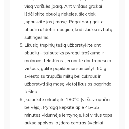
visą varškės įdarą. Ant viršaus gražiai
išdėliokite obuolių riekeles, šiek tiek
įspauskite jas į masę. Pagal norą galite
obuolių uždėti ir daugiau, kad sluoksnis būtų
sultingesnis.
Likusią trupinių tešlą užbarstykite ant
obuolių – tai suteiks pyragui traškumo ir
malonios tekstūros. Jei norite dar trapesnio
viršaus, galite papildomai sumaišyti 50 g
sviesto su trupučiu miltų bei cukraus ir
užbarstyti šią masę vietoj likusios pagrindo
tešlos.
Įkaitinkite orkaitę iki 180°C (viršus–apačia,
be vėjo). Pyragą kepkite apie 45–55
minutes vidurinėje lentynoje, kol viršus taps
aukso spalvos, o įdaro centras švelniai