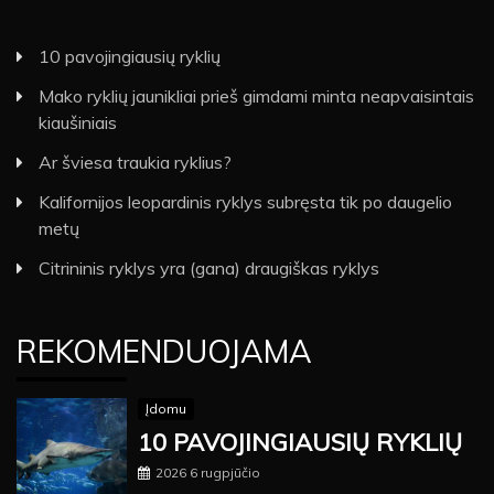
10 pavojingiausių ryklių
Mako ryklių jaunikliai prieš gimdami minta neapvaisintais
kiaušiniais
Ar šviesa traukia ryklius?
Kalifornijos leopardinis ryklys subręsta tik po daugelio
metų
Citrininis ryklys yra (gana) draugiškas ryklys
REKOMENDUOJAMA
Įdomu
10 PAVOJINGIAUSIŲ RYKLIŲ
2026 6 rugpjūčio