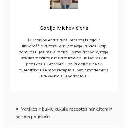
Gabija Mickevičienė
Kulinarijos entuziastė, receptų kūrėja ir
tinklaraščio autorė, kuri virtuvėje jaučiasi kaip
namuose. Jos meilė maistui gimė dar vaikystėje,
stebint močiutę ruošiant tradicinius lietuviškus
patiekalus. Šiandien Gabija dalijasi ne tik
autentiškais šeimos receptais, bet ir moderniais,
sveikesniais jų variantais.
Navigacija
Varškės ir bulvių kukulių receptas minkštam ir
sočiam patiekalui
tarp