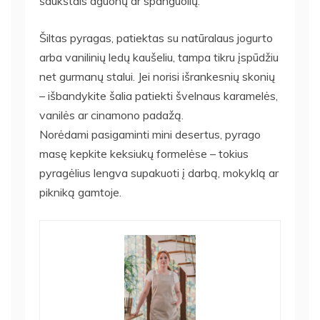
šaukštais aguonų ar spanguolių.
Šiltas pyragas, patiektas su natūralaus jogurto
arba vanilinių ledų kaušeliu, tampa tikru įspūdžiu
net gurmanų stalui. Jei norisi išrankesnių skonių
– išbandykite šalia patiekti švelnaus karamelės,
vanilės ar cinamono padažą.
Norėdami pasigaminti mini desertus, pyrago
masę kepkite keksiukų formelėse – tokius
pyragėlius lengva supakuoti į darbą, mokyklą ar
pikniką gamtoje.