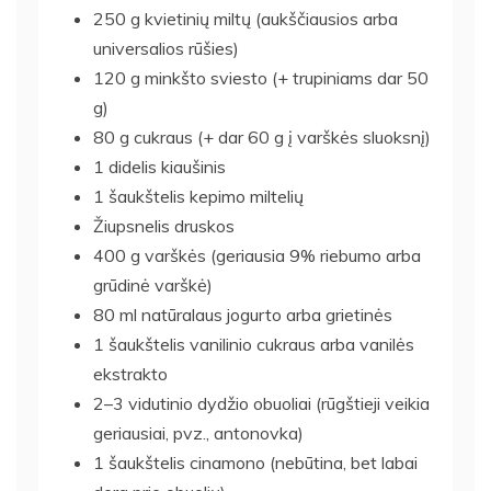
250 g kvietinių miltų (aukščiausios arba
universalios rūšies)
120 g minkšto sviesto (+ trupiniams dar 50
g)
80 g cukraus (+ dar 60 g į varškės sluoksnį)
1 didelis kiaušinis
1 šaukštelis kepimo miltelių
Žiupsnelis druskos
400 g varškės (geriausia 9% riebumo arba
grūdinė varškė)
80 ml natūralaus jogurto arba grietinės
1 šaukštelis vanilinio cukraus arba vanilės
ekstrakto
2–3 vidutinio dydžio obuoliai (rūgštieji veikia
geriausiai, pvz., antonovka)
1 šaukštelis cinamono (nebūtina, bet labai