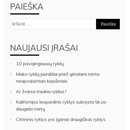
PAIEŠKA
Ieškoti:
NAUJAUSI ĮRAŠAI
10 pavojingiausių ryklių
Mako ryklių jaunikliai prieš gimdami minta
neapvaisintais kiaušiniais
Ar šviesa traukia ryklius?
Kalifornijos leopardinis ryklys subręsta tik po
daugelio metų
Citrininis ryklys yra (gana) draugiškas ryklys