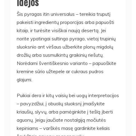
idėjos
Šis pyragas itin universalus – tereikia truputį
pakeisti ingredientų proporcijas arba papuošti
kitaip, ir turėsite visiškai naują desertą. Jei
norite ypatingai sultingo pyrago, vietoj trupinių
sluoksnio ant viršaus užberkite plonų migdolų
drožlių arba susmulkintų graikinių riešutų.
Norėdami šventiškesnio varianto – papuoškite
kremine sūrio užtepele ar cukraus pudros
glajumi.
Puikiai dera ir kitų vaisių bei uogų interpretacijos
– pavyzdžiui, į obuolių sluoksnį įmaišykite
kriaušių, slyvų, arba pamėginkite į tešlą įberti
aguonų. Jeigu jaučiate nostalgiją močiutės
kepiniams – varškės masę gardinkite keliais