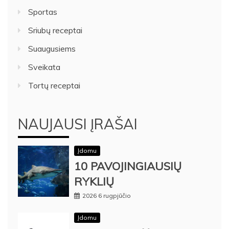
Sportas
Sriubų receptai
Suaugusiems
Sveikata
Tortų receptai
NAUJAUSI ĮRAŠAI
Įdomu
10 PAVOJINGIAUSIŲ
RYKLIŲ
2026 6 rugpjūčio
Įdomu