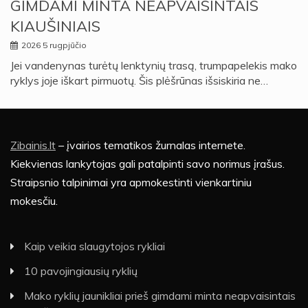
GIMDAMI MINTA NEAPVAISINTAIS
KIAUŠINIAIS
2026 5 rugpjūčio
Jei vandenynas turėtų lenktynių trasą, trumpapelekis mako
ryklys joje iškart pirmuotų. Šis plėšrūnas išsiskiria ne…
Zibainis.lt
– įvairios tematikos žurnalas internete.
Kiekvienas lankytojas gali patalpinti savo norimus įrašus.
Straipsnio talpinimai yra apmokestinti vienkartiniu
mokesčiu.
Kaip veikia slaugytojos rykliai
10 pavojingiausių ryklių
Mako ryklių jaunikliai prieš gimdami minta neapvaisintais