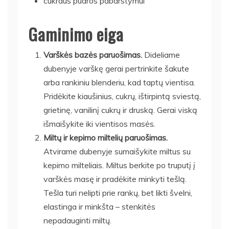
cukraus pudros pabarstymui
Gaminimo eiga
Varškės bazės paruošimas.
Dideliame
dubenyje varškę gerai pertrinkite šakute
arba rankiniu blenderiu, kad taptų vientisa.
Pridėkite kiaušinius, cukrų, ištirpintą sviestą,
grietinę, vanilinį cukrų ir druską. Gerai viską
išmaišykite iki vientisos masės.
Miltų ir kepimo miltelių paruošimas.
Atvirame dubenyje sumaišykite miltus su
kepimo milteliais. Miltus berkite po truputį į
varškės masę ir pradėkite minkyti tešlą.
Tešla turi nelipti prie rankų, bet likti švelni,
elastinga ir minkšta – stenkitės
nepadauginti miltų.