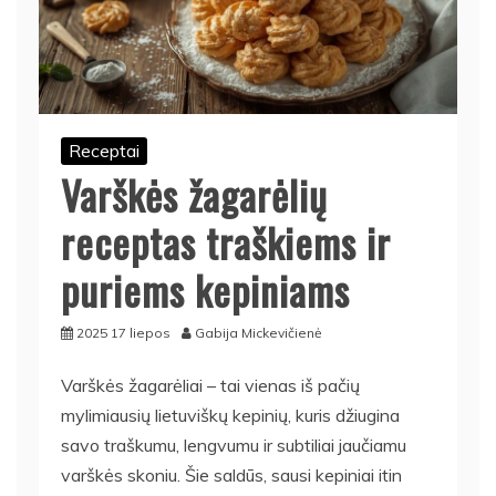
Receptai
Varškės žagarėlių
receptas traškiems ir
puriems kepiniams
2025 17 liepos
Gabija Mickevičienė
Varškės žagarėliai – tai vienas iš pačių
mylimiausių lietuviškų kepinių, kuris džiugina
savo traškumu, lengvumu ir subtiliai jaučiamu
varškės skoniu. Šie saldūs, sausi kepiniai itin