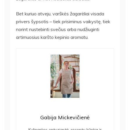
Bet kuriuo atveju, varškės žagarėliai visada
privers šypsotis – tiek prisiminus vaikystę, tiek
norint nustebinti svečius arba nudžiuginti
artimuosius karšto kepinio aromatu.
Gabija Mickevičienė
Kulinarijos entuziastė, receptų kūrėja ir