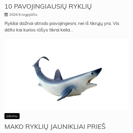
10 PAVOJINGIAUSIŲ RYKLIŲ
2026 6 rugpjūčio
Rykliai dažnai atrodo pavojingesni, nei iš tikrųjų yra. Vis
dėlto kai kurios rūšys tikrai kelia…
Įdomu
MAKO RYKLIŲ JAUNIKLIAI PRIEŠ