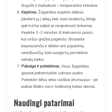
šnypšti ir burbuliuoti – temperatūra tinkama.
Kepimas.
Žagarėlius kepkite dalimis,
įdedant jų į aliejų tiek, kad nesiliestų, kitaip
gali tvirtai sulipti ar neapskrusti tinkamai.
Kepkite 1–2 minutes iš kiekvienos pusės,
kol viršus gražiai pagelsta. Ištraukite
kiaurasamčiu ir dėkite ant popierinių
rankšluosčių, kad susigertų perteklinis
riebalų kiekis.
Pabaiga ir patiekimas.
Visus žagarėlius
gausiai pabarstykite cukraus pudra.
Patiekite šiltus arba visiškai atvėsusius – jie
puikiai išlaiko savo traškumą kelias dienas.
Naudingi patarimai