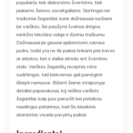
populiarūs tiek didesnėms šventėms, tiek
jaukiems šeimos savaitgaliams. Skirtingai nei
tradiciniai žagarėliai, kurie dažniausiai ruošiami
be varškės, šie pasižymi švelniai drėgna,
minkšta tekstūra viduje ir išoriniu traškumu.
Dažniausiai jie gausiai apibarstomi cukraus
pudra, todėl yra ne tik puikiai tinkami prie kavos
ar arbatos, bet ir dailiai atrodo ant šventinio
stalo. Varškės žagarėlių receptas nėra
sudėtingas, tad kiekvienas gali pamėginti
iškepti namuose. Būtent šiame straipsnyje
detaliai papasakosiu, ką reiškia varškės
žagarėliai, kaip juos paruošti bei pateiksiu
naudingus patarimus, kad šis klasikinis
skanėstas visada pavyktų puikiai.