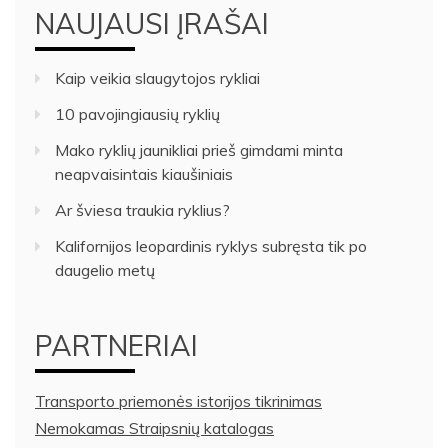
NAUJAUSI ĮRAŠAI
Kaip veikia slaugytojos rykliai
10 pavojingiausių ryklių
Mako ryklių jaunikliai prieš gimdami minta
neapvaisintais kiaušiniais
Ar šviesa traukia ryklius?
Kalifornijos leopardinis ryklys subręsta tik po
daugelio metų
PARTNERIAI
Transporto priemonės istorijos tikrinimas
Nemokamas Straipsnių katalogas