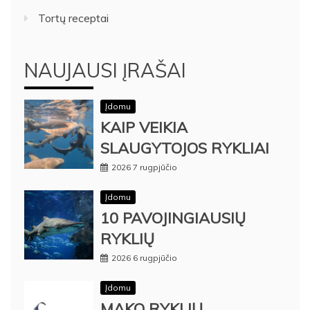
Tortų receptai
NAUJAUSI ĮRAŠAI
Įdomu
KAIP VEIKIA
SLAUGYTOJOS RYKLIAI
2026 7 rugpjūčio
Įdomu
10 PAVOJINGIAUSIŲ
RYKLIŲ
2026 6 rugpjūčio
Įdomu
MAKO RYKLIŲ