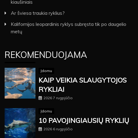
kiaušiniais
Ar šviesa traukia ryklius?
Kalifornijos leopardinis ryklys subręsta tik po daugelio
metų
REKOMENDUOJAMA
Įdomu
KAIP VEIKIA SLAUGYTOJOS
RYKLIAI
2026 7 rugpjūčio
Įdomu
10 PAVOJINGIAUSIŲ RYKLIŲ
2026 6 rugpjūčio