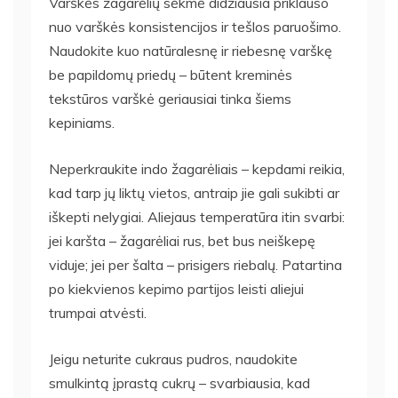
Varškės žagarėlių sėkmė didžiausia priklauso
nuo varškės konsistencijos ir tešlos paruošimo.
Naudokite kuo natūralesnę ir riebesnę varškę
be papildomų priedų – būtent kreminės
tekstūros varškė geriausiai tinka šiems
kepiniams.
Neperkraukite indo žagarėliais – kepdami reikia,
kad tarp jų liktų vietos, antraip jie gali sukibti ar
iškepti nelygiai. Aliejaus temperatūra itin svarbi:
jei karšta – žagarėliai rus, bet bus neiškepę
viduje; jei per šalta – prisigers riebalų. Patartina
po kiekvienos kepimo partijos leisti aliejui
trumpai atvėsti.
Jeigu neturite cukraus pudros, naudokite
smulkintą įprastą cukrų – svarbiausia, kad