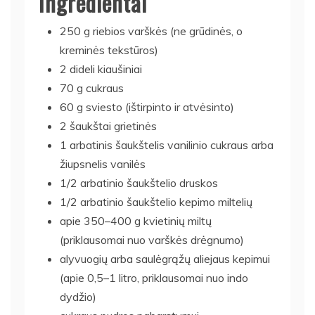
Ingredientai
250 g riebios varškės (ne grūdinės, o
kreminės tekstūros)
2 dideli kiaušiniai
70 g cukraus
60 g sviesto (ištirpinto ir atvėsinto)
2 šaukštai grietinės
1 arbatinis šaukštelis vanilinio cukraus arba
žiupsnelis vanilės
1/2 arbatinio šaukštelio druskos
1/2 arbatinio šaukštelio kepimo miltelių
apie 350–400 g kvietinių miltų
(priklausomai nuo varškės drėgnumo)
alyvuogių arba saulėgrąžų aliejaus kepimui
(apie 0,5–1 litro, priklausomai nuo indo
dydžio)