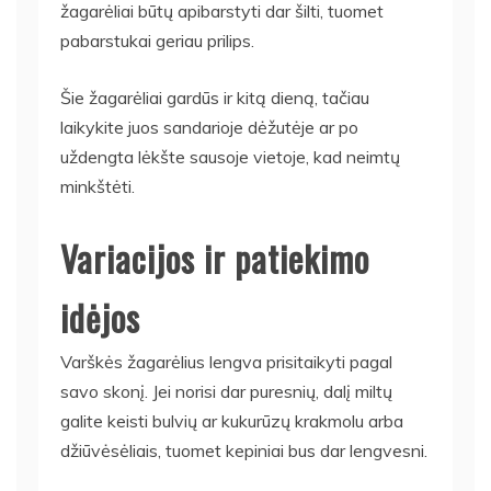
žagarėliai būtų apibarstyti dar šilti, tuomet
pabarstukai geriau prilips.
Šie žagarėliai gardūs ir kitą dieną, tačiau
laikykite juos sandarioje dėžutėje ar po
uždengta lėkšte sausoje vietoje, kad neimtų
minkštėti.
Variacijos ir patiekimo
idėjos
Varškės žagarėlius lengva prisitaikyti pagal
savo skonį. Jei norisi dar puresnių, dalį miltų
galite keisti bulvių ar kukurūzų krakmolu arba
džiūvėsėliais, tuomet kepiniai bus dar lengvesni.