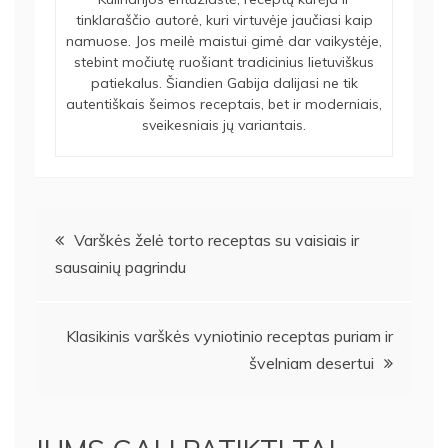
tinklaraščio autorė, kuri virtuvėje jaučiasi kaip
namuose. Jos meilė maistui gimė dar vaikystėje,
stebint močiutę ruošiant tradicinius lietuviškus
patiekalus. Šiandien Gabija dalijasi ne tik
autentiškais šeimos receptais, bet ir moderniais,
sveikesniais jų variantais.
Navigacija
Varškės želė torto receptas su vaisiais ir
sausainių pagrindu
tarp
įrašų
Klasikinis varškės vyniotinio receptas puriam ir
švelniam desertui