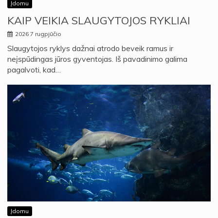
Įdomu
KAIP VEIKIA SLAUGYTOJOS RYKLIAI
2026 7 rugpjūčio
Slaugytojos ryklys dažnai atrodo beveik ramus ir
neįspūdingas jūros gyventojas. Iš pavadinimo galima
pagalvoti, kad…
Įdomu