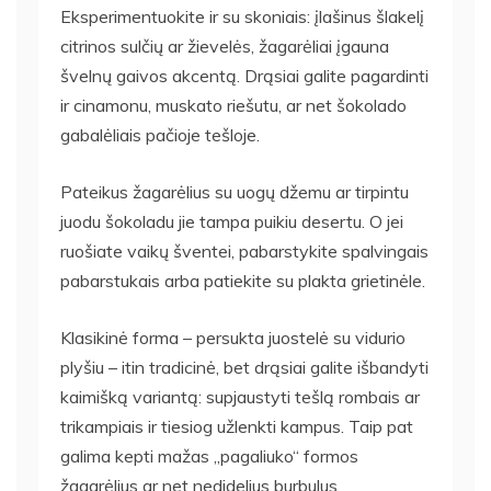
Eksperimentuokite ir su skoniais: įlašinus šlakelį
citrinos sulčių ar žievelės, žagarėliai įgauna
švelnų gaivos akcentą. Drąsiai galite pagardinti
ir cinamonu, muskato riešutu, ar net šokolado
gabalėliais pačioje tešloje.
Pateikus žagarėlius su uogų džemu ar tirpintu
juodu šokoladu jie tampa puikiu desertu. O jei
ruošiate vaikų šventei, pabarstykite spalvingais
pabarstukais arba patiekite su plakta grietinėle.
Klasikinė forma – persukta juostelė su vidurio
plyšiu – itin tradicinė, bet drąsiai galite išbandyti
kaimišką variantą: supjaustyti tešlą rombais ar
trikampiais ir tiesiog užlenkti kampus. Taip pat
galima kepti mažas „pagaliuko“ formos
žagarėlius ar net nedidelius burbulus.