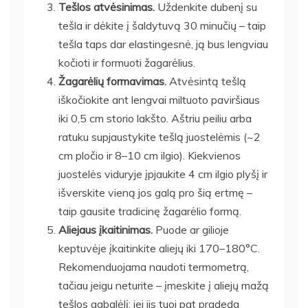
Tešlos atvėsinimas.
Uždenkite dubenį su
tešla ir dėkite į šaldytuvą 30 minučių – taip
tešla taps dar elastingesnė, ją bus lengviau
kočioti ir formuoti žagarėlius.
Žagarėlių formavimas.
Atvėsintą tešlą
iškočiokite ant lengvai miltuoto paviršiaus
iki 0,5 cm storio lakšto. Aštriu peiliu arba
ratuku supjaustykite tešlą juostelėmis (~2
cm pločio ir 8–10 cm ilgio). Kiekvienos
juostelės viduryje įpjaukite 4 cm ilgio plyšį ir
išverskite vieną jos galą pro šią ertmę –
taip gausite tradicinę žagarėlio formą.
Aliejaus įkaitinimas.
Puode ar gilioje
keptuvėje įkaitinkite aliejų iki 170–180°C.
Rekomenduojama naudoti termometrą,
tačiau jeigu neturite – įmeskite į aliejų mažą
tešlos gabalėlį: jei jis tuoj pat pradeda