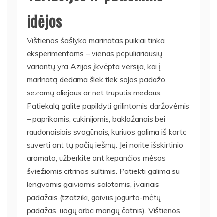
idėjos
Vištienos šašlyko marinatas puikiai tinka
eksperimentams – vienas populiariausių
variantų yra Azijos įkvėpta versija, kai į
marinatą dedama šiek tiek sojos padažo,
sezamų aliejaus ar net truputis medaus.
Patiekalą galite papildyti grilintomis daržovėmis
– paprikomis, cukinijomis, baklažanais bei
raudonaisiais svogūnais, kuriuos galima iš karto
suverti ant tų pačių iešmų. Jei norite išskirtinio
aromato, užberkite ant kepančios mėsos
šviežiomis citrinos sultimis. Patiekti galima su
lengvomis gaiviomis salotomis, įvairiais
padažais (tzatziki, gaivus jogurto-mėtų
padažas, uogų arba mangų čatnis). Vištienos