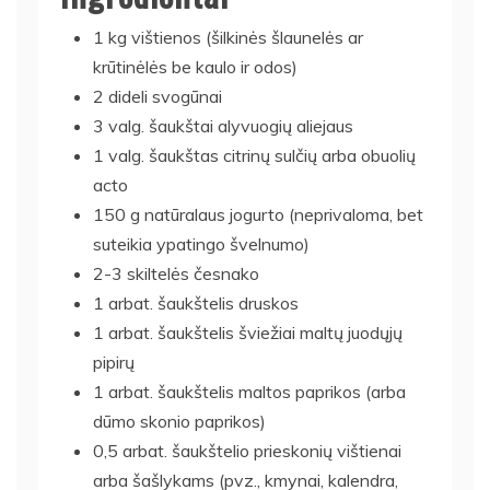
1 kg vištienos (šilkinės šlaunelės ar
krūtinėlės be kaulo ir odos)
2 dideli svogūnai
3 valg. šaukštai alyvuogių aliejaus
1 valg. šaukštas citrinų sulčių arba obuolių
acto
150 g natūralaus jogurto (neprivaloma, bet
suteikia ypatingo švelnumo)
2-3 skiltelės česnako
1 arbat. šaukštelis druskos
1 arbat. šaukštelis šviežiai maltų juodųjų
pipirų
1 arbat. šaukštelis maltos paprikos (arba
dūmo skonio paprikos)
0,5 arbat. šaukštelio prieskonių vištienai
arba šašlykams (pvz., kmynai, kalendra,