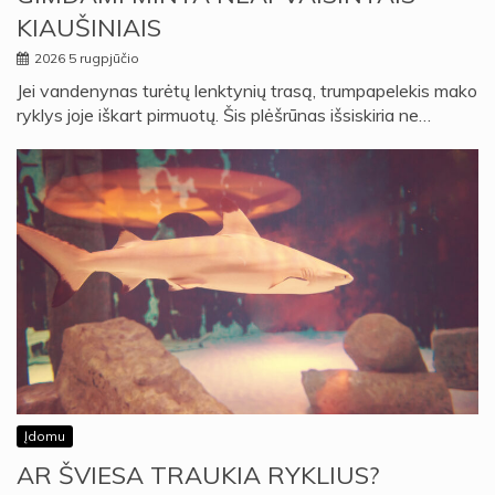
KIAUŠINIAIS
2026 5 rugpjūčio
Jei vandenynas turėtų lenktynių trasą, trumpapelekis mako
ryklys joje iškart pirmuotų. Šis plėšrūnas išsiskiria ne…
Įdomu
AR ŠVIESA TRAUKIA RYKLIUS?