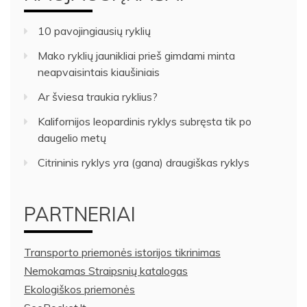
10 pavojingiausių ryklių
Mako ryklių jaunikliai prieš gimdami minta
neapvaisintais kiaušiniais
Ar šviesa traukia ryklius?
Kalifornijos leopardinis ryklys subręsta tik po
daugelio metų
Citrininis ryklys yra (gana) draugiškas ryklys
PARTNERIAI
Transporto priemonės istorijos tikrinimas
Nemokamas Straipsnių katalogas
Ekologiškos priemonės