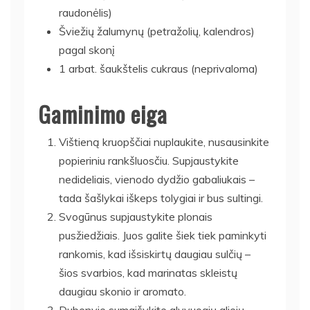
raudonėlis)
Šviežių žalumynų (petražolių, kalendros)
pagal skonį
1 arbat. šaukštelis cukraus (neprivaloma)
Gaminimo eiga
Vištieną kruopščiai nuplaukite, nusausinkite
popieriniu rankšluosčiu. Supjaustykite
nedideliais, vienodo dydžio gabaliukais –
tada šašlykai iškeps tolygiai ir bus sultingi.
Svogūnus supjaustykite plonais
pusžiedžiais. Juos galite šiek tiek paminkyti
rankomis, kad išsiskirtų daugiau sulčių –
šios svarbios, kad marinatas skleistų
daugiau skonio ir aromato.
Dubenyje sumaišykite alyvuogių aliejų,