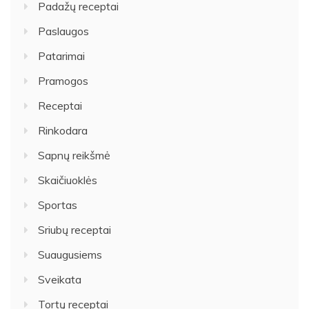
Padažų receptai
Paslaugos
Patarimai
Pramogos
Receptai
Rinkodara
Sapnų reikšmė
Skaičiuoklės
Sportas
Sriubų receptai
Suaugusiems
Sveikata
Tortų receptai