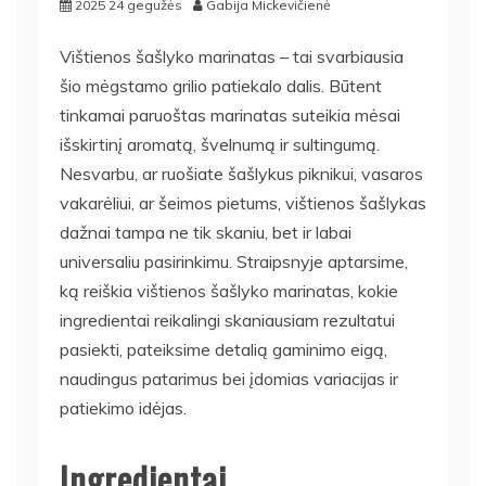
2025 24 gegužės
Gabija Mickevičienė
Vištienos šašlyko marinatas – tai svarbiausia
šio mėgstamo grilio patiekalo dalis. Būtent
tinkamai paruoštas marinatas suteikia mėsai
išskirtinį aromatą, švelnumą ir sultingumą.
Nesvarbu, ar ruošiate šašlykus piknikui, vasaros
vakarėliui, ar šeimos pietums, vištienos šašlykas
dažnai tampa ne tik skaniu, bet ir labai
universaliu pasirinkimu. Straipsnyje aptarsime,
ką reiškia vištienos šašlyko marinatas, kokie
ingredientai reikalingi skaniausiam rezultatui
pasiekti, pateiksime detalią gaminimo eigą,
naudingus patarimus bei įdomias variacijas ir
patiekimo idėjas.
Ingredientai