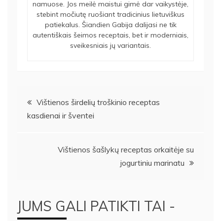
namuose. Jos meilė maistui gimė dar vaikystėje,
stebint močiutę ruošiant tradicinius lietuviškus
patiekalus. Šiandien Gabija dalijasi ne tik
autentiškais šeimos receptais, bet ir moderniais,
sveikesniais jų variantais.
Navigacija
Vištienos širdelių troškinio receptas
kasdienai ir šventei
tarp
įrašų
Vištienos šašlykų receptas orkaitėje su
jogurtiniu marinatu
JUMS GALI PATIKTI TAI -