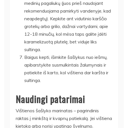
medinių pagaliukų (juos prieš naudojant
rekomenduojama pamirkyti vandenyje, kad
neapdegtų). Kepkite ant vidutinio karščio
grotelių arba grilio, dažnai vartydami, apie
12-18 minučių, kol mėsa taps galite įdėti
karamelizuotą plutelę, bet viduje liks
sultinga.
Baigus kepti, išimkite šašlykus nuo iešmų,
apibarstykite susmulkintais žalumynais ir
patiekite iš karto, kol vištiena dar karšta ir
sultinga.
Naudingi patarimai
Vištienos šašlyko marinatas – pagrindinis
raktas į minkštą ir kvapnų patiekalą. Jei vištiena
kietoka arba norisi ypatingo švelnumo,