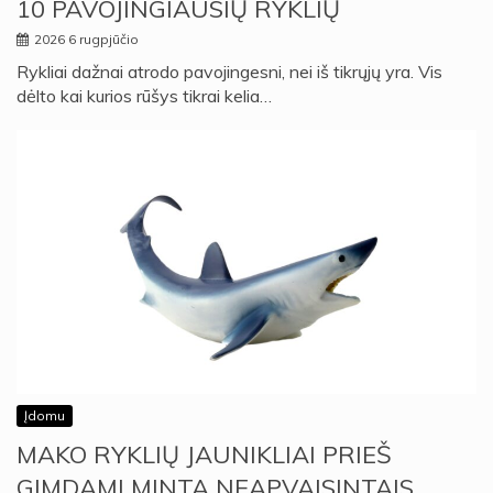
10 PAVOJINGIAUSIŲ RYKLIŲ
2026 6 rugpjūčio
Rykliai dažnai atrodo pavojingesni, nei iš tikrųjų yra. Vis
dėlto kai kurios rūšys tikrai kelia…
Įdomu
MAKO RYKLIŲ JAUNIKLIAI PRIEŠ
GIMDAMI MINTA NEAPVAISINTAIS