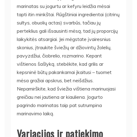
marinatas su jogurtu ar kefyru leidžia mėsai
tapti itin minkštai. Rūgštiniai ingredientai (citrinų
sultys, obuolių actas) svarbūs, tačiau jų
perteklius gali išsausinti mėsą, tad jų proporcijų
laikykitės atsargiai. Jei mėgstate įvairesnius
skonius, įtraukite šviežių ar džiovintų žolelių,
pavyzdžiui, čiobrelio, rozmarino. Kepant
vištienos šašlyką, stebėkite, kad grilis ar
kepsninė būtų pakankamai įkaitusi – tuomet
mėsa gražiai apskrus, bet neišdžius.
Nepamirškite, kad šviežia vištiena marinuojasi
greičiau nei jautiena ar kiauliena. Jogurto
pagrindo marinatas taip pat sutrumpina
marinavimo laiką.
Variacijos ir patiekimo