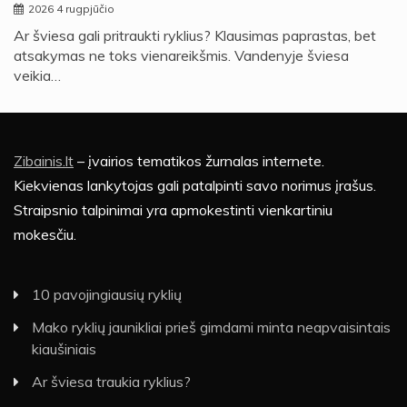
2026 4 rugpjūčio
Ar šviesa gali pritraukti ryklius? Klausimas paprastas, bet
atsakymas ne toks vienareikšmis. Vandenyje šviesa
veikia…
Zibainis.lt
– įvairios tematikos žurnalas internete.
Kiekvienas lankytojas gali patalpinti savo norimus įrašus.
Straipsnio talpinimai yra apmokestinti vienkartiniu
mokesčiu.
10 pavojingiausių ryklių
Mako ryklių jaunikliai prieš gimdami minta neapvaisintais
kiaušiniais
Ar šviesa traukia ryklius?