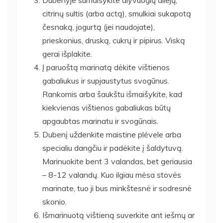
citrinų sultis (arba actą), smulkiai sukapotą
česnaką, jogurtą (jei naudojate),
prieskonius, druską, cukrų ir pipirus. Viską
gerai išplakite.
Į paruoštą marinatą dėkite vištienos
gabaliukus ir supjaustytus svogūnus.
Rankomis arba šaukštu išmaišykite, kad
kiekvienas vištienos gabaliukas būtų
apgaubtas marinatu ir svogūnais.
Dubenį uždenkite maistine plėvele arba
specialiu dangčiu ir padėkite į šaldytuvą.
Marinuokite bent 3 valandas, bet geriausia
– 8-12 valandų. Kuo ilgiau mėsa stovės
marinate, tuo ji bus minkštesnė ir sodresnė
skonio.
Išmarinuotą vištieną suverkite ant iešmų ar