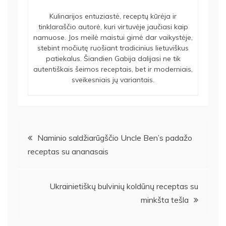
Kulinarijos entuziastė, receptų kūrėja ir
tinklaraščio autorė, kuri virtuvėje jaučiasi kaip
namuose. Jos meilė maistui gimė dar vaikystėje,
stebint močiutę ruošiant tradicinius lietuviškus
patiekalus. Šiandien Gabija dalijasi ne tik
autentiškais šeimos receptais, bet ir moderniais,
sveikesniais jų variantais.
Navigacija
Naminio saldžiarūgščio Uncle Ben’s padažo
receptas su ananasais
tarp
įrašų
Ukrainietiškų bulvinių koldūnų receptas su
minkšta tešla