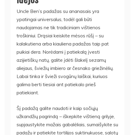
Uncle Ben’s padažas su ananasais yra
ypatingai universalus, todėl gali būti
naudojamas ne tik tradiciniam vištienos
troškiniui. Drąsiai keiskite mėsos rūšį – su
kalakutiena arba kiauliena padažas taip pat
puikiai dera. Norėdami į patiekalą įvesti
azijietiškų natų, galite įdėti šlakelį sezamų
aliejaus, šviežių imbiero ar česnako griežinėlių.
Labai tinka ir švieži svogūnų laiškai, kuriuos
galima berti tiesiai ant patiekalo prieš
patiekiant.
Šį padažą galite naudoti ir kaip sočiųjų
užkandžių pagrindą – iškepkite vištieną grilyje,
supjaustykite mažais gabalėliais, sumaišykite su
padažu ir patiekite tortilijos suktinukuose, salotų