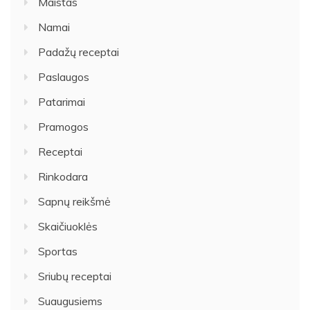
Maistas
Namai
Padažų receptai
Paslaugos
Patarimai
Pramogos
Receptai
Rinkodara
Sapnų reikšmė
Skaičiuoklės
Sportas
Sriubų receptai
Suaugusiems