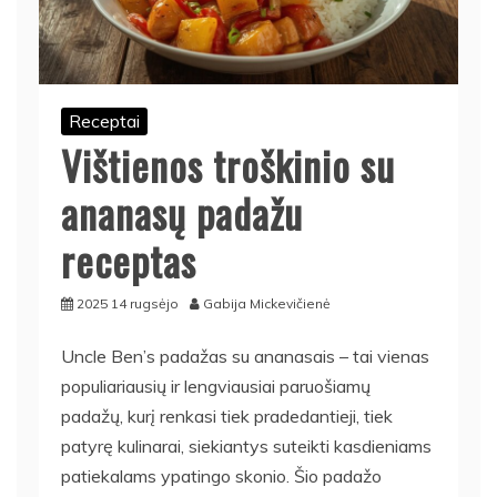
Receptai
Vištienos troškinio su
ananasų padažu
receptas
2025 14 rugsėjo
Gabija Mickevičienė
Uncle Ben’s padažas su ananasais – tai vienas
populiariausių ir lengviausiai paruošiamų
padažų, kurį renkasi tiek pradedantieji, tiek
patyrę kulinarai, siekiantys suteikti kasdieniams
patiekalams ypatingo skonio. Šio padažo