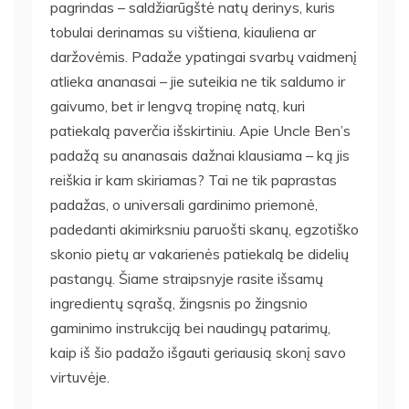
pagrindas – saldžiarūgštė natų derinys, kuris
tobulai derinamas su vištiena, kiauliena ar
daržovėmis. Padaže ypatingai svarbų vaidmenį
atlieka ananasai – jie suteikia ne tik saldumo ir
gaivumo, bet ir lengvą tropinę natą, kuri
patiekalą paverčia išskirtiniu. Apie Uncle Ben’s
padažą su ananasais dažnai klausiama – ką jis
reiškia ir kam skiriamas? Tai ne tik paprastas
padažas, o universali gardinimo priemonė,
padedanti akimirksniu paruošti skanų, egzotiško
skonio pietų ar vakarienės patiekalą be didelių
pastangų. Šiame straipsnyje rasite išsamų
ingredientų sąrašą, žingsnis po žingsnio
gaminimo instrukciją bei naudingų patarimų,
kaip iš šio padažo išgauti geriausią skonį savo
virtuvėje.