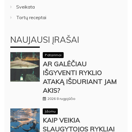
Sveikata
Tortų receptai
NAUJAUSI ĮRAŠAI
Patarimai
AR GALĖČIAU
IŠGYVENTI RYKLIO
ATAKĄ IŠDURIANT JAM
AKIS?
2026 8 rugpjūčio
Įdomu
KAIP VEIKIA
SLAUGYTOJOS RYKLIAI