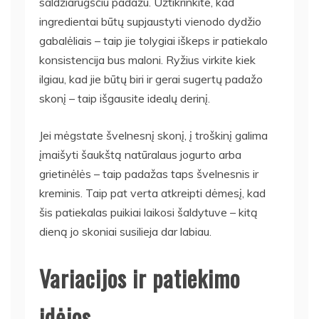
saldžiarūgščiu padažu. Užtikrinkite, kad
ingredientai būtų supjaustyti vienodo dydžio
gabalėliais – taip jie tolygiai iškeps ir patiekalo
konsistencija bus maloni. Ryžius virkite kiek
ilgiau, kad jie būtų biri ir gerai sugertų padažo
skonį – taip išgausite idealų derinį.
Jei mėgstate švelnesnį skonį, į troškinį galima
įmaišyti šaukštą natūralaus jogurto arba
grietinėlės – taip padažas taps švelnesnis ir
kreminis. Taip pat verta atkreipti dėmesį, kad
šis patiekalas puikiai laikosi šaldytuve – kitą
dieną jo skoniai susilieja dar labiau.
Variacijos ir patiekimo
idėjos