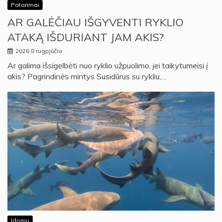
Patarimai
AR GALĖČIAU IŠGYVENTI RYKLIO
ATAKĄ IŠDURIANT JAM AKIS?
2026 8 rugpjūčio
Ar galima išsigelbėti nuo ryklio užpuolimo, jei taikytumeisi į
akis? Pagrindinės mintys Susidūrus su rykliu,…
Įdomu