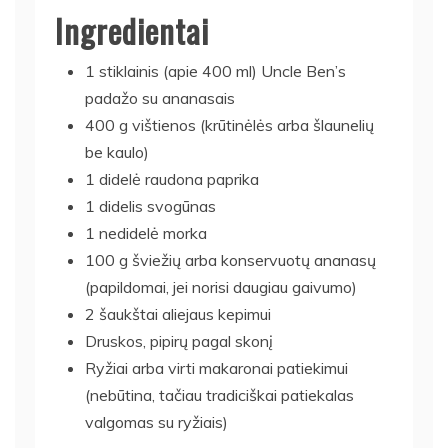
Ingredientai
1 stiklainis (apie 400 ml) Uncle Ben’s
padažo su ananasais
400 g vištienos (krūtinėlės arba šlaunelių
be kaulo)
1 didelė raudona paprika
1 didelis svogūnas
1 nedidelė morka
100 g šviežių arba konservuotų ananasų
(papildomai, jei norisi daugiau gaivumo)
2 šaukštai aliejaus kepimui
Druskos, pipirų pagal skonį
Ryžiai arba virti makaronai patiekimui
(nebūtina, tačiau tradiciškai patiekalas
valgomas su ryžiais)