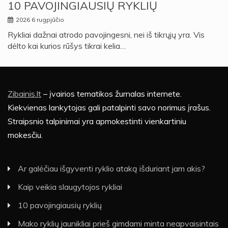
10 PAVOJINGIAUSIŲ RYKLIŲ
2026 6 rugpjūčio
Rykliai dažnai atrodo pavojingesni, nei iš tikrųjų yra. Vis
dėlto kai kurios rūšys tikrai kelia…
Zibainis.lt
– įvairios tematikos žurnalas internete.
Kiekvienas lankytojas gali patalpinti savo norimus įrašus.
Straipsnio talpinimai yra apmokestinti vienkartiniu
mokesčiu.
Ar galėčiau išgyventi ryklio ataką išduriant jam akis?
Kaip veikia slaugytojos rykliai
10 pavojingiausių ryklių
Mako ryklių jaunikliai prieš gimdami minta neapvaisintais