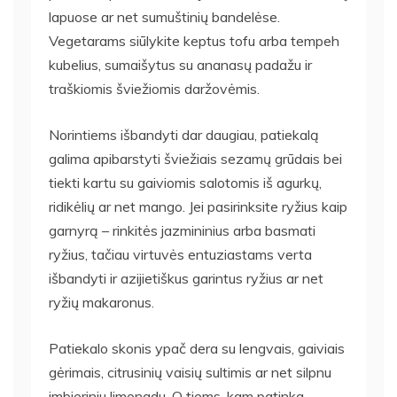
lapuose ar net sumuštinių bandelėse.
Vegetarams siūlykite keptus tofu arba tempeh
kubelius, sumaišytus su ananasų padažu ir
traškiomis šviežiomis daržovėmis.
Norintiems išbandyti dar daugiau, patiekalą
galima apibarstyti šviežiais sezamų grūdais bei
tiekti kartu su gaiviomis salotomis iš agurkų,
ridikėlių ar net mango. Jei pasirinksite ryžius kaip
garnyrą – rinkitės jazmininius arba basmati
ryžius, tačiau virtuvės entuziastams verta
išbandyti ir azijietiškus garintus ryžius ar net
ryžių makaronus.
Patiekalo skonis ypač dera su lengvais, gaiviais
gėrimais, citrusinių vaisių sultimis ar net silpnu
imbieriniu limonadu. O tiems, kam patinka