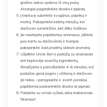
gražios aukso spalvos iš visų pusių.
Atsargiai pagardinkite druska ir pipirais.
Į keptuvę suberkite svogūnus, papriką ir
morką. Pakepinkite keletą minučių, kol
daržovės suminkštės, bet išliks traškios.
Jei naudojate papildomus ananasus, įdėkite
juos kartu su daržovėmis ir trumpai
pakepinkite, kad pradėtų skleisti aromatą.
Užpilkite Uncle Ben’s padažą su ananasais
ant keptuvėje esančių ingredientų.
Išmaišykite ir patroškinkite 4–6 minutes, kol
padažas gerai įsigers į vištieną ir daržoves.
Jei reikia – paragaukite ir, esant poreikiui,
papildomai paskaninkite druska ar pipirais.
Patiekite su virtais ryžiais arba makaronais.
Skanaus!