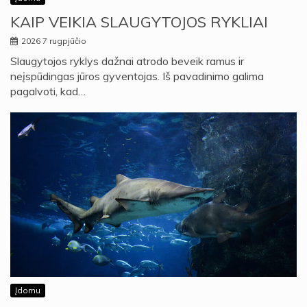
KAIP VEIKIA SLAUGYTOJOS RYKLIAI
2026 7 rugpjūčio
Slaugytojos ryklys dažnai atrodo beveik ramus ir
neįspūdingas jūros gyventojas. Iš pavadinimo galima
pagalvoti, kad…
Įdomu