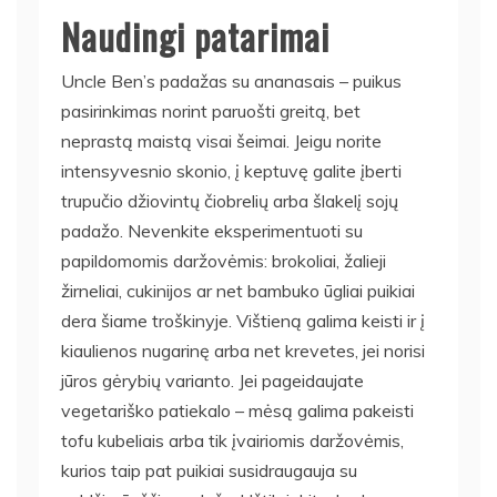
Naudingi patarimai
Uncle Ben’s padažas su ananasais – puikus
pasirinkimas norint paruošti greitą, bet
neprastą maistą visai šeimai. Jeigu norite
intensyvesnio skonio, į keptuvę galite įberti
trupučio džiovintų čiobrelių arba šlakelį sojų
padažo. Nevenkite eksperimentuoti su
papildomomis daržovėmis: brokoliai, žalieji
žirneliai, cukinijos ar net bambuko ūgliai puikiai
dera šiame troškinyje. Vištieną galima keisti ir į
kiaulienos nugarinę arba net krevetes, jei norisi
jūros gėrybių varianto. Jei pageidaujate
vegetariško patiekalo – mėsą galima pakeisti
tofu kubeliais arba tik įvairiomis daržovėmis,
kurios taip pat puikiai susidraugauja su