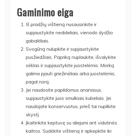
Gaminimo eiga
Iš pradžių vištieną nusausinkite ir
supjaustykite nedideliais, vienodo dydžio
gabalėliais.
Svogūną nulupkite ir supjaustykite
pusžiedžiais. Papriką nuplaukite, išvalykite
sėklas ir supjaustykite juostelėmis. Morką
galima pjauti griežinėliais arba juostelėmis,
pagal norą.
Jei naudosite papildomus ananasus,
supjaustykite juos smulkiais kubeliais. Jei
naudojate konservuotus, prieš tai nupilkite
skystį.
Įkaitinkite keptuvę su aliejumi ant vidutinės
kaitros. Sudėkite vištieną ir apkepkite iki