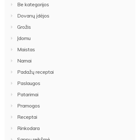
Be kategorijos
Dovanų įdėjos
Grožis
Įdomu
Maistas
Namai
Padažų receptai
Paslaugos
Patarimai
Pramogos
Receptai
Rinkodara
Sapnų reikšmė