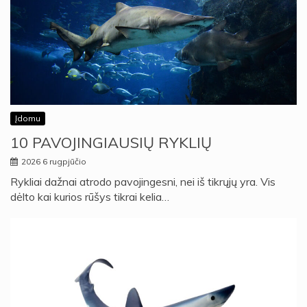
Įdomu
10 PAVOJINGIAUSIŲ RYKLIŲ
2026 6 rugpjūčio
Rykliai dažnai atrodo pavojingesni, nei iš tikrųjų yra. Vis
dėlto kai kurios rūšys tikrai kelia…