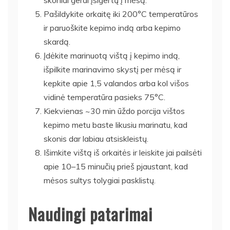
Pašildykite orkaitę iki 200°C temperatūros
ir paruoškite kepimo indą arba kepimo
skardą.
Įdėkite marinuotą vištą į kepimo indą,
išpilkite marinavimo skystį per mėsą ir
kepkite apie 1,5 valandos arba kol višos
vidinė temperatūra pasieks 75°C.
Kiekvienas ~30 min ūždo porcija vištos
kepimo metu baste likusiu marinatu, kad
skonis dar labiau atsiskleistų.
Išimkite vištą iš orkaitės ir leiskite jai pailsėti
apie 10–15 minučių prieš pjaustant, kad
mėsos sultys tolygiai pasklistų.
Naudingi patarimai