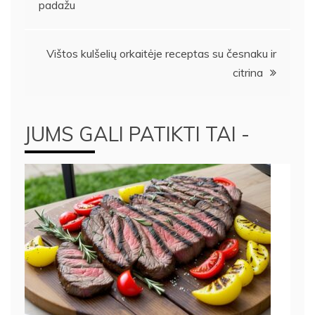
padažu
tarp
įrašų
Vištos kulšelių orkaitėje receptas su česnaku ir
citrina
JUMS GALI PATIKTI TAI -