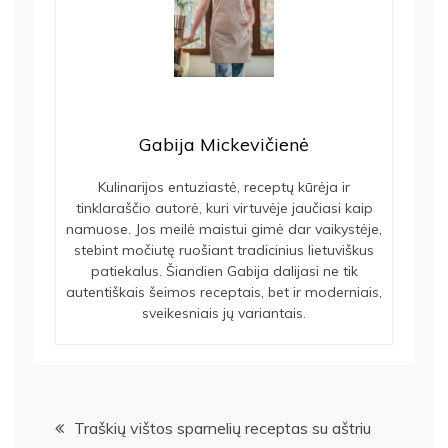
Gabija Mickevičienė
Kulinarijos entuziastė, receptų kūrėja ir
tinklaraščio autorė, kuri virtuvėje jaučiasi kaip
namuose. Jos meilė maistui gimė dar vaikystėje,
stebint močiutę ruošiant tradicinius lietuviškus
patiekalus. Šiandien Gabija dalijasi ne tik
autentiškais šeimos receptais, bet ir moderniais,
sveikesniais jų variantais.
Navigacija
Traškių vištos sparnelių receptas su aštriu