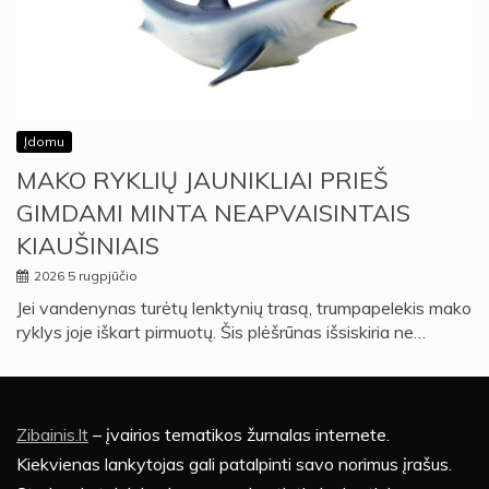
Įdomu
MAKO RYKLIŲ JAUNIKLIAI PRIEŠ
GIMDAMI MINTA NEAPVAISINTAIS
KIAUŠINIAIS
2026 5 rugpjūčio
Jei vandenynas turėtų lenktynių trasą, trumpapelekis mako
ryklys joje iškart pirmuotų. Šis plėšrūnas išsiskiria ne…
Zibainis.lt
– įvairios tematikos žurnalas internete.
Kiekvienas lankytojas gali patalpinti savo norimus įrašus.