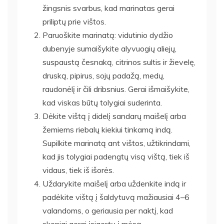
žingsnis svarbus, kad marinatas gerai
priliptų prie vištos.
Paruoškite marinatą: vidutinio dydžio
dubenyje sumaišykite alyvuogių aliejų,
suspaustą česnaką, citrinos sultis ir žievelę,
druską, pipirus, sojų padažą, medų,
raudonėlį ir čili dribsnius. Gerai išmaišykite,
kad viskas būtų tolygiai suderinta.
Dėkite vištą į didelį sandarų maišelį arba
žemiems riebalų kiekiui tinkamą indą.
Supilkite marinatą ant vištos, užtikrindami,
kad jis tolygiai padengtų visą vištą, tiek iš
vidaus, tiek iš išorės.
Uždarykite maišelį arba uždenkite indą ir
padėkite vištą į šaldytuvą mažiausiai 4–6
valandoms, o geriausia per naktį, kad
skoniai gerai įsigertų į mėsą.