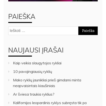
PAIEŠKA
Ieškoti:
NAUJAUSI ĮRAŠAI
Kaip veikia slaugytojos rykliai
10 pavojingiausių ryklių
Mako ryklių jaunikliai prieš gimdami minta
neapvaisintais kiaušiniais
Ar šviesa traukia ryklius?
Kalifornijos leopardinis ryklys subręsta tik po