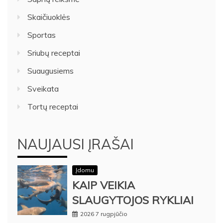
Skaičiuoklės
Sportas
Sriubų receptai
Suaugusiems
Sveikata
Tortų receptai
NAUJAUSI ĮRAŠAI
Įdomu
KAIP VEIKIA
SLAUGYTOJOS RYKLIAI
2026 7 rugpjūčio