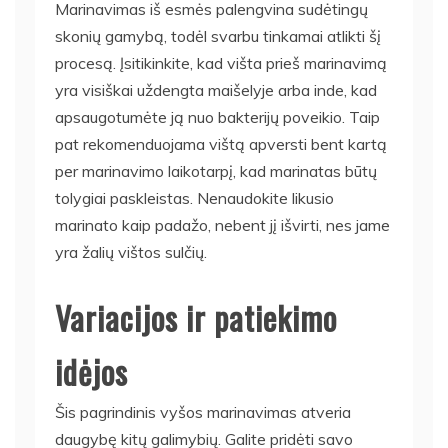
Marinavimas iš esmės palengvina sudėtingų
skonių gamybą, todėl svarbu tinkamai atlikti šį
procesą. Įsitikinkite, kad višta prieš marinavimą
yra visiškai uždengta maišelyje arba inde, kad
apsaugotumėte ją nuo bakterijų poveikio. Taip
pat rekomenduojama vištą apversti bent kartą
per marinavimo laikotarpį, kad marinatas būtų
tolygiai paskleistas. Nenaudokite likusio
marinato kaip padažo, nebent jį išvirti, nes jame
yra žalių vištos sulčių.
Variacijos ir patiekimo
idėjos
Šis pagrindinis vyšos marinavimas atveria
daugybę kitų galimybių. Galite pridėti savo