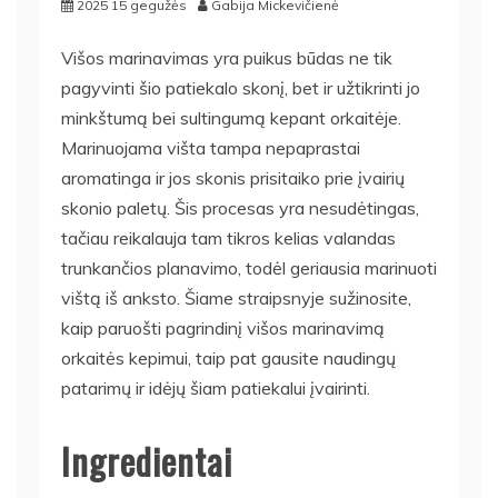
2025 15 gegužės
Gabija Mickevičienė
Višos marinavimas yra puikus būdas ne tik
pagyvinti šio patiekalo skonį, bet ir užtikrinti jo
minkštumą bei sultingumą kepant orkaitėje.
Marinuojama višta tampa nepaprastai
aromatinga ir jos skonis prisitaiko prie įvairių
skonio paletų. Šis procesas yra nesudėtingas,
tačiau reikalauja tam tikros kelias valandas
trunkančios planavimo, todėl geriausia marinuoti
vištą iš anksto. Šiame straipsnyje sužinosite,
kaip paruošti pagrindinį višos marinavimą
orkaitės kepimui, taip pat gausite naudingų
patarimų ir idėjų šiam patiekalui įvairinti.
Ingredientai