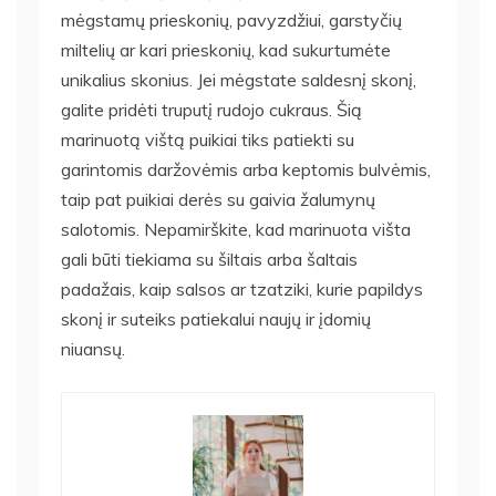
mėgstamų prieskonių, pavyzdžiui, garstyčių
miltelių ar kari prieskonių, kad sukurtumėte
unikalius skonius. Jei mėgstate saldesnį skonį,
galite pridėti truputį rudojo cukraus. Šią
marinuotą vištą puikiai tiks patiekti su
garintomis daržovėmis arba keptomis bulvėmis,
taip pat puikiai derės su gaivia žalumynų
salotomis. Nepamirškite, kad marinuota višta
gali būti tiekiama su šiltais arba šaltais
padažais, kaip salsos ar tzatziki, kurie papildys
skonį ir suteiks patiekalui naujų ir įdomių
niuansų.