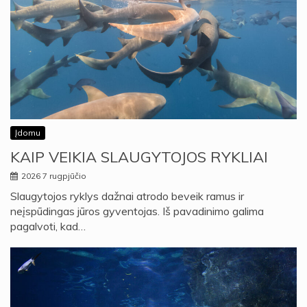
Įdomu
KAIP VEIKIA SLAUGYTOJOS RYKLIAI
2026 7 rugpjūčio
Slaugytojos ryklys dažnai atrodo beveik ramus ir
neįspūdingas jūros gyventojas. Iš pavadinimo galima
pagalvoti, kad…