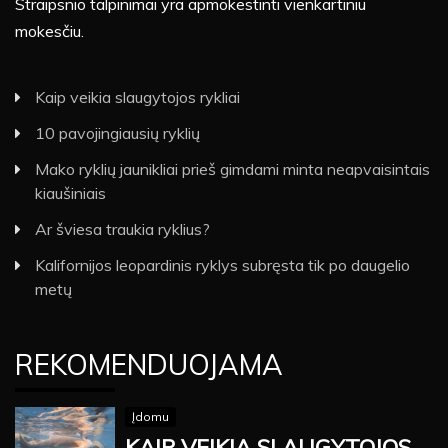
Straipsnio talpinimai yra apmokestinti vienkartiniu
mokesčiu.
Kaip veikia slaugytojos rykliai
10 pavojingiausių ryklių
Mako ryklių jaunikliai prieš gimdami minta neapvaisintais
kiaušiniais
Ar šviesa traukia ryklius?
Kalifornijos leopardinis ryklys subręsta tik po daugelio
metų
REKOMENDUOJAMA
Įdomu
KAIP VEIKIA SLAUGYTOJOS