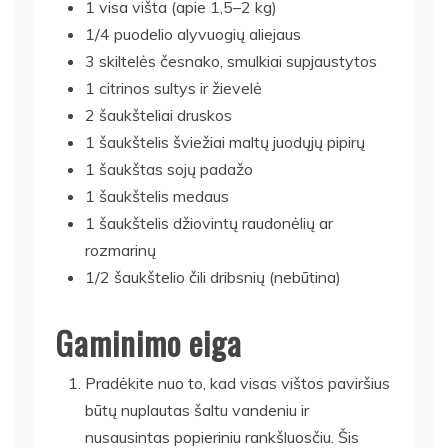
1 visa višta (apie 1,5–2 kg)
1/4 puodelio alyvuogių aliejaus
3 skiltelės česnako, smulkiai supjaustytos
1 citrinos sultys ir žievelė
2 šaukšteliai druskos
1 šaukštelis šviežiai maltų juodųjų pipirų
1 šaukštas sojų padažo
1 šaukštelis medaus
1 šaukštelis džiovintų raudonėlių ar
rozmarinų
1/2 šaukštelio čili dribsnių (nebūtina)
Gaminimo eiga
Pradėkite nuo to, kad visas vištos paviršius
būtų nuplautas šaltu vandeniu ir
nusausintas popieriniu rankšluosčiu. Šis