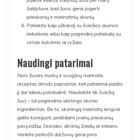
šaldytuve, kad žuvis gerai įsigerti
prieskonių ir marinatinių skonių.
Patiekite kaip užkandį su šviežios duonos
riekelėmis arba kaip pagrindinį patiekalą su
virtais bulvėmis ar ryžiais.
Naudingi patarimai
Nors žuvies morkų ir svogūnų marinate
receptas atrodo paprastas, keli patarimai padės
jį dar labiau patobulinti. Naudokite tik šviežią
žuvį – tai pagrindinis skirtingo skonio
ingredientas. Be to, skoningą marinatą lengvai
galite koreguoti, pridėdami įvairių prieskonių,
pavyzdžiui, česnako, dirvinių žolelių ar imbiero.
Venkite perkošti daržovių gerai joms