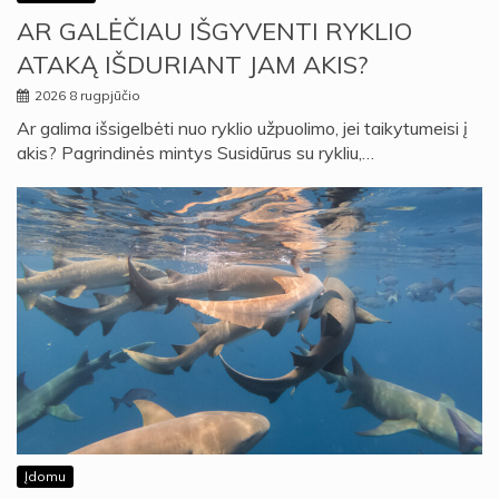
AR GALĖČIAU IŠGYVENTI RYKLIO
ATAKĄ IŠDURIANT JAM AKIS?
2026 8 rugpjūčio
Ar galima išsigelbėti nuo ryklio užpuolimo, jei taikytumeisi į
akis? Pagrindinės mintys Susidūrus su rykliu,…
Įdomu