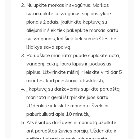
Nulupkite morkas ir svogūnus. Morkas
sutarkuokite, o svogūnus supjaustykite
plonais žiedais. Įkaitinkite keptuvę su
aliejumi ir šiek tiek pakepkite morkas kartu
su svogūnais, kol šiek tiek suminkštės, bet
išlaikys savo spalvą.
Paruoškite marinatą: puode suplakite actą,
vandenį, cukrų, lauro lapus ir juoduosius
pipirus. Užvirinkite mišinį ir leiskite virti dar 5
minutes, kad prieskoniai atsiskleistų.
Į keptuvę su daržovėmis supilkite paruoštą
marinatą ir gerai ištirpinkite juos kartu.
Uždenkite ir leiskite marinatui švelniai
paburbuliuoti apie 10 minučių.
Atvėsintas daržoves ir marinatą užpilkite
ant paruoštos žuvies porcijų. Uždenkite ir
palikite keletai valandų arba per naktį