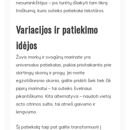
nesuminkštėjus – jos turėtų išlaikyti tam tikrą
traškumą, kuris suteiks patiekalui tekstūros.
Variacijos ir patiekimo
idėjos
Žuvis morkų ir svogūnų marinate yra
universalus patiekalas, puikiai prisitaikantis prie
skirtingų skonių ir progų. Jei norite
egzotiškesnio skonio, galite pridėti šiek tiek čili
pipirų marinatui – tai suteiks švelnaus
pikantiškumo. Kita alternatyva – naudoti vietoj
acto citrinos sultis, tai atneš gaivumo ir
lengvumo.
Šį patiekalą taip pat galite transformuoti į