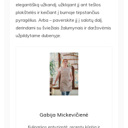
elegantišką užkandį, užklojant jį ant tešlos
plokštelės ir keičiant į burnoje tirpstančius
pyragėlius. Arba – paverskite jį į salotų dalį,
derindami su šviežiais žalumynais ir daržovėmis
užpildytame dubenyje.
Gabija Mickevičienė
Kulinarijos entuziastė, receptų kūrėja ir