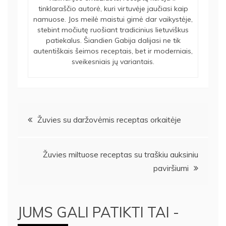
tinklaraščio autorė, kuri virtuvėje jaučiasi kaip
namuose. Jos meilė maistui gimė dar vaikystėje,
stebint močiutę ruošiant tradicinius lietuviškus
patiekalus. Šiandien Gabija dalijasi ne tik
autentiškais šeimos receptais, bet ir moderniais,
sveikesniais jų variantais.
Navigacija
Žuvies su daržovėmis receptas orkaitėje
tarp
Žuvies miltuose receptas su traškiu auksiniu
įrašų
paviršiumi
JUMS GALI PATIKTI TAI -