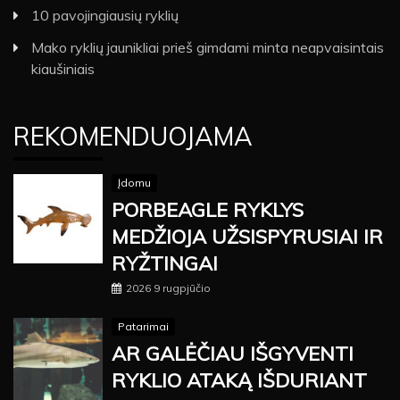
10 pavojingiausių ryklių
Mako ryklių jaunikliai prieš gimdami minta neapvaisintais
kiaušiniais
REKOMENDUOJAMA
Įdomu
PORBEAGLE RYKLYS
MEDŽIOJA UŽSISPYRUSIAI IR
RYŽTINGAI
2026 9 rugpjūčio
Patarimai
AR GALĖČIAU IŠGYVENTI
RYKLIO ATAKĄ IŠDURIANT