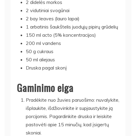
2 didelės morkos
2 vidutiniai svogūnai
2 bay leaves (lauro lapai)
1 arbatinis šaukštelis juodųjų pipirų grūdelių
150 ml acto (5% koncentracijos)
200 ml vandens
50 g cukraus
50 ml aliejaus
Druska pagal skonį
Gaminimo eiga
Pradėkite nuo žuvies paruošimo: nuvalykite,
išplaukite, išdžiovinkite ir supjaustykite ją
porcijomis. Pagardinkite druska ir leiskite
pastovėti apie 15 minučių, kad įsigertų
skoniai.