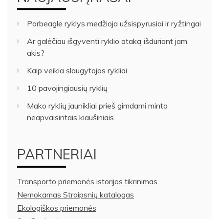
Porbeagle ryklys medžioja užsispyrusiai ir ryžtingai
Ar galėčiau išgyventi ryklio ataką išduriant jam
akis?
Kaip veikia slaugytojos rykliai
10 pavojingiausių ryklių
Mako ryklių jaunikliai prieš gimdami minta
neapvaisintais kiaušiniais
PARTNERIAI
Transporto priemonės istorijos tikrinimas
Nemokamas Straipsnių katalogas
Ekologiškos priemonės