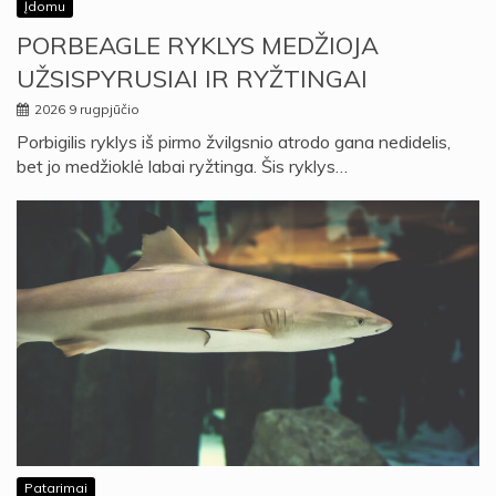
Įdomu
PORBEAGLE RYKLYS MEDŽIOJA
UŽSISPYRUSIAI IR RYŽTINGAI
2026 9 rugpjūčio
Porbigilis ryklys iš pirmo žvilgsnio atrodo gana nedidelis,
bet jo medžioklė labai ryžtinga. Šis ryklys…
Patarimai