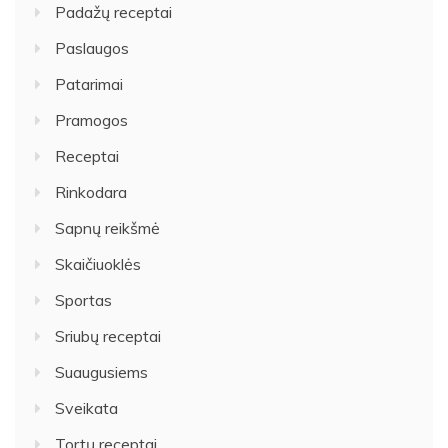
Padažų receptai
Paslaugos
Patarimai
Pramogos
Receptai
Rinkodara
Sapnų reikšmė
Skaičiuoklės
Sportas
Sriubų receptai
Suaugusiems
Sveikata
Tortų receptai