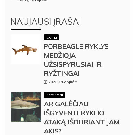
NAUJAUSI ĮRAŠAI
Įdomu
PORBEAGLE RYKLYS
MEDŽIOJA
UŽSISPYRUSIAI IR
RYŽTINGAI
2026 9 rugpjūčio
Patarimai
AR GALĖČIAU
IŠGYVENTI RYKLIO
ATAKĄ IŠDURIANT JAM
AKIS?