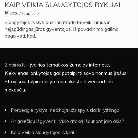
KAIP VEIKIA SLAUGYTOJOS RYKLIAI
2026 7 rugpjūčio
Slaugytojos ryklys dažnai atrodo beveik ramus ir
neįspūdingas jūros gyventojas. Iš pavadinimo galima
pagalvoti, kad…
Zibainis.lt
– įvairios tematikos žurnalas internete.
Kiekvienas lankytojas gali patalpinti savo norimus įrašus.
Straipsnio talpinimai yra apmokestinti vienkartiniu
mokesčiu.
Porbeagle ryklys medžioja užsispyrusiai ir ryžtingai
Ar galėčiau išgyventi ryklio ataką išduriant jam akis?
Kaip veikia slaugytojos rykliai