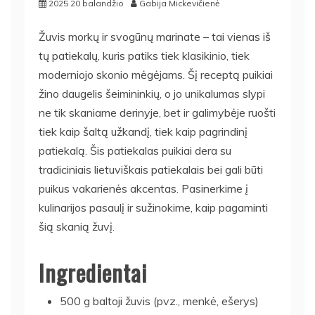
2025 20 balandžio
Gabija Mickevičienė
Žuvis morkų ir svogūnų marinate – tai vienas iš
tų patiekalų, kuris patiks tiek klasikinio, tiek
moderniojo skonio mėgėjams. Šį receptą puikiai
žino daugelis šeimininkių, o jo unikalumas slypi
ne tik skaniame derinyje, bet ir galimybėje ruošti
tiek kaip šaltą užkandį, tiek kaip pagrindinį
patiekalą. Šis patiekalas puikiai dera su
tradiciniais lietuviškais patiekalais bei gali būti
puikus vakarienės akcentas. Pasinerkime į
kulinarijos pasaulį ir sužinokime, kaip pagaminti
šią skanią žuvį.
Ingredientai
500 g baltoji žuvis (pvz., menkė, ešerys)