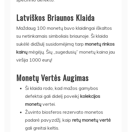
Latviškos Briaunos Klaida
Maždaug 100 monetų buvo klaidingai iškaltos
su netinkamais simboliais briaunoje. Ši klaida
sukėlė didžiulį susidomėjimą tarp
monetų rinkos
kainų
mėgėjų. Šių „sugedusių” monetų kaina jau
viršija 1000 eurų!
Monetų Vertės Augimas
Ši klaida rodo, kad mažos gamybos
defektai gali didelį poveikį
kolekcijos
monetų
vertei.
Žuvinto biosferos rezervato monetos
padarė pavyzdžį, kaip
retų monetų vertė
gali greitai keltis.