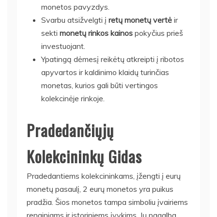
monetos pavyzdys.
Svarbu atsižvelgti į
retų monetų vertė
ir
sekti
monetų rinkos kainos
pokyčius prieš
investuojant.
Ypatingą dėmesį reikėtų atkreipti į ribotos
apyvartos ir kaldinimo klaidų turinčias
monetas, kurios gali būti vertingos
kolekcinėje rinkoje.
Pradedančiųjų
Kolekcininkų Gidas
Pradedantiems kolekcininkams, įžengti į eurų
monetų pasaulį, 2 eurų monetos yra puikus
pradžia. Šios monetos tampa simboliu įvairiems
renginiams ir istoriniems įvykims. Jų pagalba