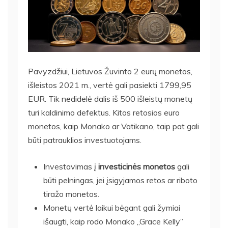
Pavyzdžiui, Lietuvos Žuvinto 2 eurų monetos,
išleistos 2021 m., vertė gali pasiekti 1799,95
EUR. Tik nedidelė dalis iš 500 išleistų monetų
turi kaldinimo defektus. Kitos retosios euro
monetos, kaip Monako ar Vatikano, taip pat gali
būti patrauklios investuotojams.
Investavimas į
investicinės monetos
gali
būti pelningas, jei įsigyjamos retos ar riboto
tiražo monetos.
Monetų vertė laikui bėgant gali žymiai
išaugti, kaip rodo Monako „Grace Kelly”