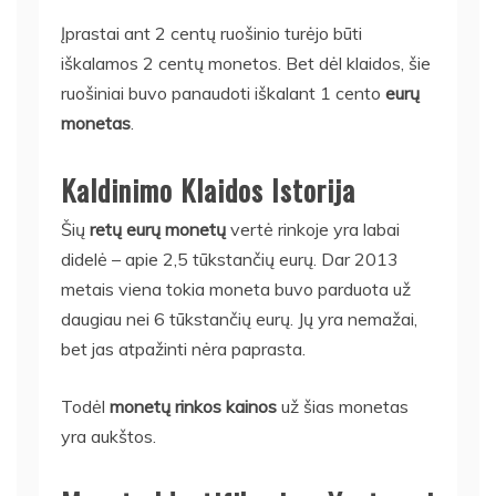
Įprastai ant 2 centų ruošinio turėjo būti
iškalamos 2 centų monetos. Bet dėl klaidos, šie
ruošiniai buvo panaudoti iškalant 1 cento
eurų
monetas
.
Kaldinimo Klaidos Istorija
Šių
retų eurų monetų
vertė rinkoje yra labai
didelė – apie 2,5 tūkstančių eurų. Dar 2013
metais viena tokia moneta buvo parduota už
daugiau nei 6 tūkstančių eurų. Jų yra nemažai,
bet jas atpažinti nėra paprasta.
Todėl
monetų rinkos kainos
už šias monetas
yra aukštos.