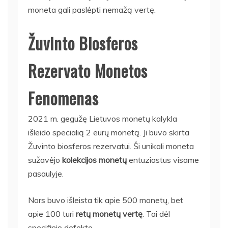
moneta gali paslėpti nemažą vertę.
Žuvinto Biosferos
Rezervato Monetos
Fenomenas
2021 m. gegužę Lietuvos monetų kalykla
išleido specialią 2 eurų monetą. Ji buvo skirta
Žuvinto biosferos rezervatui. Ši unikali moneta
sužavėjo
kolekcijos monetų
entuziastus visame
pasaulyje.
Nors buvo išleista tik apie 500 monetų, bet
apie 100 turi
retų monetų vertę
. Tai dėl
specifinio defekto.