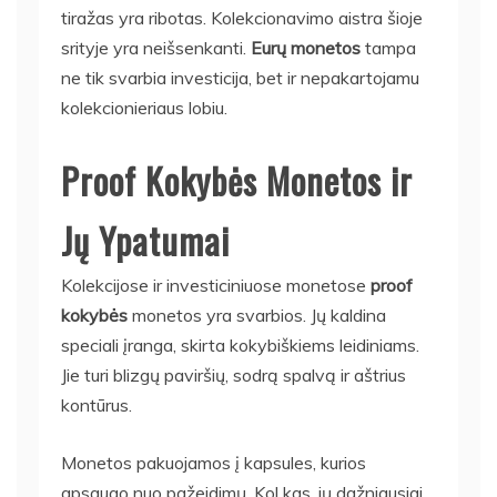
tiražas yra ribotas. Kolekcionavimo aistra šioje
srityje yra neišsenkanti.
Eurų monetos
tampa
ne tik svarbia investicija, bet ir nepakartojamu
kolekcionieriaus lobiu.
Proof Kokybės Monetos ir
Jų Ypatumai
Kolekcijose ir investiciniuose monetose
proof
kokybės
monetos yra svarbios. Jų kaldina
speciali įranga, skirta kokybiškiems leidiniams.
Jie turi blizgų paviršių, sodrą spalvą ir aštrius
kontūrus.
Monetos pakuojamos į kapsules, kurios
apsaugo nuo pažeidimų. Kol kas, jų dažniausiai