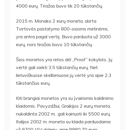
4000 eurų. Tiražas buvo tik 20 tūkstančių.
2015 m. Monako 2 eurų moneta, skirta
Tvirtovės pastatymo 800-osioms metinėms,
yra antra pagal vertę. Buvo parduota už 3000
eurų, nors tiražas buvo 10 tūkstančių.
Šios monetos yra retos dėl „Proof” kokybės. Jų
vertė gali siekti 3,5 tūkstančių eurų. Net
lietuviškuose skelbimuose jų vertė yra apie 2,3
tūkstančius eurų.
Kiti brangiai monetos yra su įvairiomis kaldinimo
klaidomis. Pavyzdžiui, Graikijos 2 eurų moneta,
nukaldinta 2002 m., gali kainuoti iki 5500 eurų.
Italijos 2002 m. moneta su klaida parduodama
už 9700 JAV dolerių, apie 8980,70 euro.