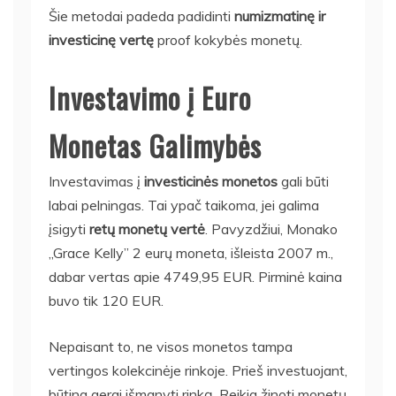
Šie metodai padeda padidinti
numizmatinę ir
investicinę vertę
proof kokybės monetų.
Investavimo į Euro
Monetas Galimybės
Investavimas į
investicinės monetos
gali būti
labai pelningas. Tai ypač taikoma, jei galima
įsigyti
retų monetų vertė
. Pavyzdžiui, Monako
„Grace Kelly” 2 eurų moneta, išleista 2007 m.,
dabar vertas apie 4749,95 EUR. Pirminė kaina
buvo tik 120 EUR.
Nepaisant to, ne visos monetos tampa
vertingos kolekcinėje rinkoje. Prieš investuojant,
būtina gerai išmanyti rinką. Reikia žinoti monetų