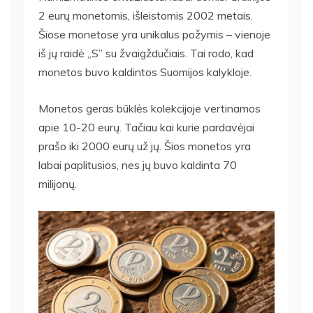
2 eurų monetomis, išleistomis 2002 metais.
Šiose monetose yra unikalus požymis – vienoje
iš jų raidė „S” su žvaigždučiais. Tai rodo, kad
monetos buvo kaldintos Suomijos kalykloje.
Monetos geras būklės kolekcijoje vertinamos
apie 10-20 eurų. Tačiau kai kurie pardavėjai
prašo iki 2000 eurų už jų. Šios monetos yra
labai paplitusios, nes jų buvo kaldinta 70
milijonų.