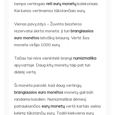
tampa vertingais
reti eurų monetų
kolekciniais.
Kai kurios vertinamos tūkstančiais eurų.
Vienas pavyzdys – Žuvinto biosferos
rezervatui skirta moneta. Ji turi
brangiausios
euro monėtos
latvišką briauną. Vertė šios
moneta viršija 1000 eurų.
Tačiau tai nėra vienintelė brangi
numizmatika
apyvartoje. Daug kitų monetų taip pat turi
didelę vertę.
Ši moneta parodė, kad daug vertingų
brangiausios euro monėtos
monetų gali būti
randama kasdien. Numizmatikai dėmesį
patraukiančios
eurų monetų
vertė kartais siekia
keletą tūkstančių eurų. Todėl kiekviena eurų