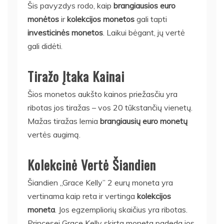
Šis pavyzdys rodo, kaip
brangiausios euro
monėtos
ir
kolekcijos monetos
gali tapti
investicinės monetos
. Laikui bėgant, jų vertė
gali didėti.
Tiražo Įtaka Kainai
Šios monetos aukšto kainos priežasčiu yra
ribotas jos tiražas – vos 20 tūkstančių vienetų.
Mažas tiražas lemia
brangiausių euro monetų
vertės augimą.
Kolekcinė Vertė Šiandien
Šiandien „Grace Kelly” 2 eurų moneta yra
vertinama kaip reta ir vertinga
kolekcijos
moneta
. Jos egzempliorių skaičius yra ribotas.
Princesei Grace Kelly skirta moneta padeda jos