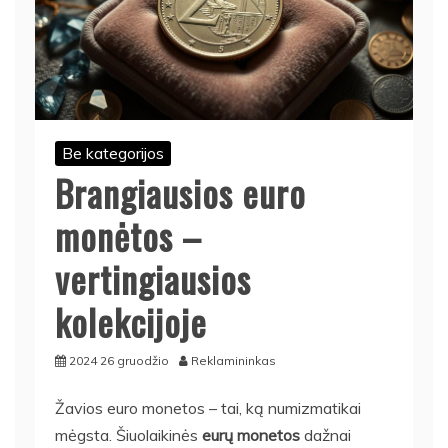
Be kategorijos
Brangiausios euro
monėtos –
vertingiausios
kolekcijoje
2024 26 gruodžio
Reklamininkas
Žavios euro monetos – tai, ką numizmatikai
mėgsta. Šiuolaikinės
eurų monetos
dažnai