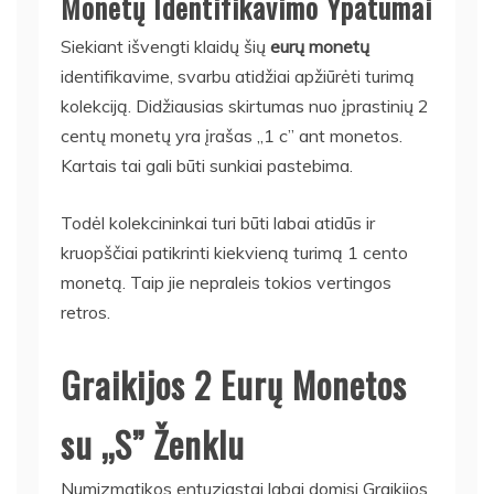
Monetų Identifikavimo Ypatumai
Siekiant išvengti klaidų šių
eurų monetų
identifikavime, svarbu atidžiai apžiūrėti turimą
kolekciją. Didžiausias skirtumas nuo įprastinių 2
centų monetų yra įrašas „1 c” ant monetos.
Kartais tai gali būti sunkiai pastebima.
Todėl kolekcininkai turi būti labai atidūs ir
kruopščiai patikrinti kiekvieną turimą 1 cento
monetą. Taip jie nepraleis tokios vertingos
retros.
Graikijos 2 Eurų Monetos
su „S” Ženklu
Numizmatikos entuziastai labai domisi Graikijos