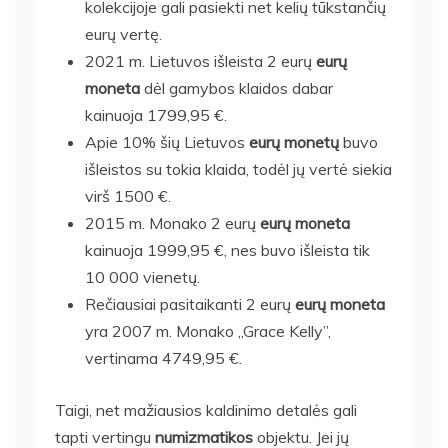
kolekcijoje gali pasiekti net kelių tūkstančių
eurų vertę.
2021 m. Lietuvos išleista 2 eurų
eurų
moneta
dėl gamybos klaidos dabar
kainuoja 1799,95 €.
Apie 10% šių Lietuvos
eurų monetų
buvo
išleistos su tokia klaida, todėl jų vertė siekia
virš 1500 €.
2015 m. Monako 2 eurų
eurų moneta
kainuoja 1999,95 €, nes buvo išleista tik
10 000 vienetų.
Rečiausiai pasitaikanti 2 eurų
eurų moneta
yra 2007 m. Monako „Grace Kelly”,
vertinama 4749,95 €.
Taigi, net mažiausios kaldinimo detalės gali
tapti vertingu
numizmatikos
objektu. Jei jų