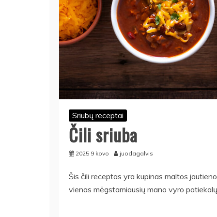
Sriubų receptai
Čili sriuba
2025 9 kovo
juodagalvis
Šis čili receptas yra kupinas maltos jautieno
vienas mėgstamiausių mano vyro patiekalų, 