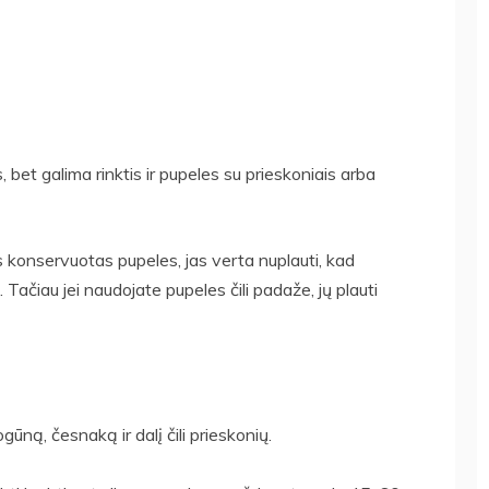
et galima rinktis ir pupeles su prieskoniais arba
 konservuotas pupeles, jas verta nuplauti, kad
Tačiau jei naudojate pupeles čili padaže, jų plauti
ūną, česnaką ir dalį čili prieskonių.