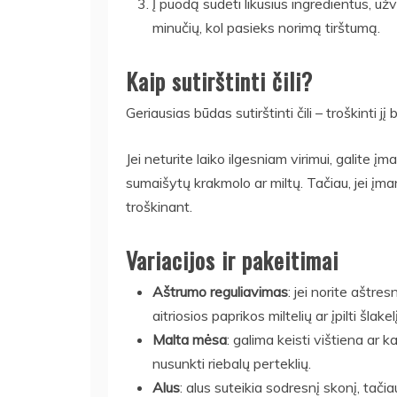
Į puodą sudėti likusius ingredientus, už
minučių, kol pasieks norimą tirštumą.
Kaip sutirštinti čili?
Geriausias būdas sutirštinti čili – troškinti j
Jei neturite laiko ilgesniam virimui, galite į
sumaišytų krakmolo ar miltų. Tačiau, jei įmano
troškinant.
Variacijos ir pakeitimai
Aštrumo reguliavimas
: jei norite aštres
aitriosios paprikos miltelių ar įpilti šlake
Malta mėsa
: galima keisti vištiena ar k
nusunkti riebalų perteklių.
Alus
: alus suteikia sodresnį skonį, tačia