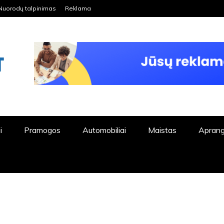
Nuorodų talpinimas
Reklama
ORDPRESS TINKLALAPIS
i
Pramogos
Automobiliai
Maistas
Apran