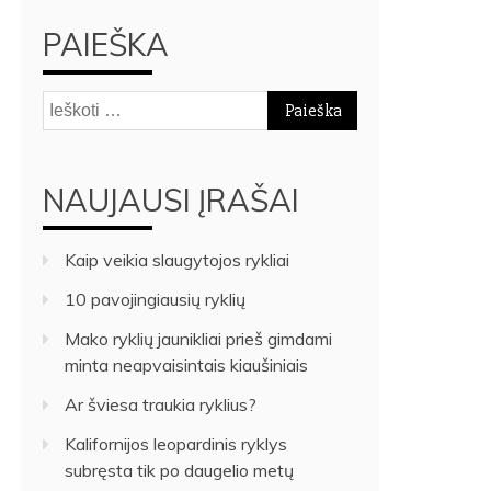
PAIEŠKA
Ieškoti:
NAUJAUSI ĮRAŠAI
Kaip veikia slaugytojos rykliai
10 pavojingiausių ryklių
Mako ryklių jaunikliai prieš gimdami
minta neapvaisintais kiaušiniais
Ar šviesa traukia ryklius?
Kalifornijos leopardinis ryklys
subręsta tik po daugelio metų