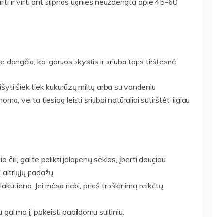
virti ir virti ant silpnos ugnies neuždengtą apie 45-60
į be dangčio, kol garuos skystis ir sriuba taps tirštesnė.
maišyti šiek tiek kukurūzų miltų arba su vandeniu
ma, verta tiesiog leisti sriubai natūraliai sutirštėti ilgiau
nio čili, galite palikti jalapenų sėklas, įberti daugiau
lį aitriųjų padažų.
alakutiena. Jei mėsa riebi, prieš troškinimą reikėtų
u galima jį pakeisti papildomu sultiniu.