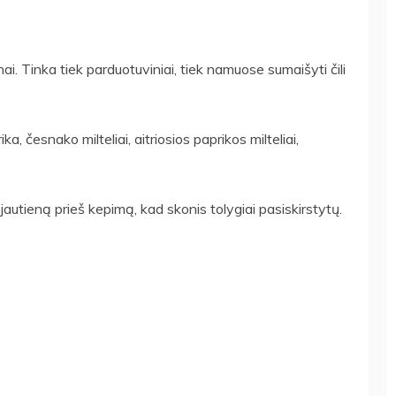
nai. Tinka tiek parduotuviniai, tiek namuose sumaišyti čili
ika, česnako milteliai, aitriosios paprikos milteliai,
ą jautieną prieš kepimą, kad skonis tolygiai pasiskirstytų.