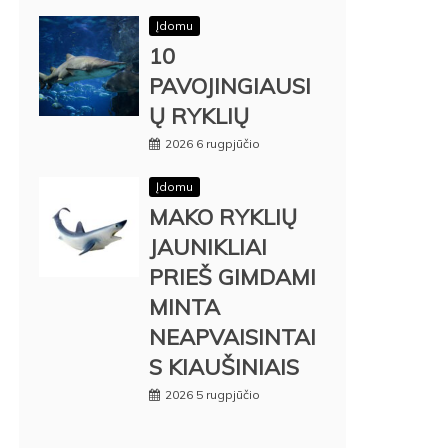
Įdomu
10
PAVOJINGIAUSI
Ų RYKLIŲ
2026 6 rugpjūčio
Įdomu
MAKO RYKLIŲ
JAUNIKLIAI
PRIEŠ GIMDAMI
MINTA
NEAPVAISINTAI
S KIAUŠINIAIS
2026 5 rugpjūčio