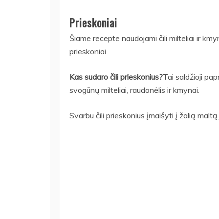
Prieskoniai
Šiame recepte naudojami čili milteliai ir kmy
prieskoniai.
Kas sudaro čili prieskonius?
Tai saldžioji papr
svogūnų milteliai, raudonėlis ir kmynai.
Svarbu čili prieskonius įmaišyti į žalią malt