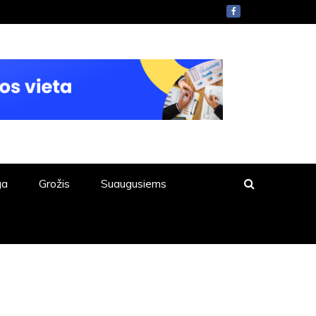
ga
Grožis
Suaugusiems