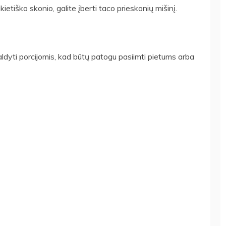
ikietiško skonio, galite įberti taco prieskonių mišinį.
žšaldyti porcijomis, kad būtų patogu pasiimti pietums arba