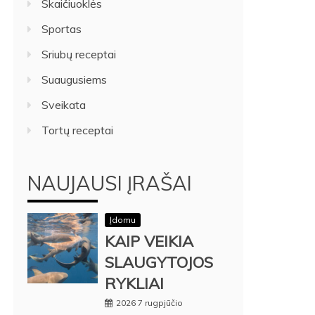
Skaičiuoklės
Sportas
Sriubų receptai
Suaugusiems
Sveikata
Tortų receptai
NAUJAUSI ĮRAŠAI
Įdomu
KAIP VEIKIA
SLAUGYTOJOS
RYKLIAI
2026 7 rugpjūčio