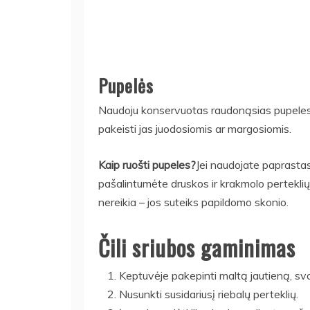
Pupelės
Naudoju konservuotas raudonąsias pupeles, b
pakeisti jas juodosiomis ar margosiomis.
Kaip ruošti pupeles?
Jei naudojate paprastas
pašalintumėte druskos ir krakmolo perteklių. 
nereikia – jos suteiks papildomo skonio.
Čili sriubos gaminimas
Keptuvėje pakepinti maltą jautieną, svog
Nusunkti susidariusį riebalų perteklių.