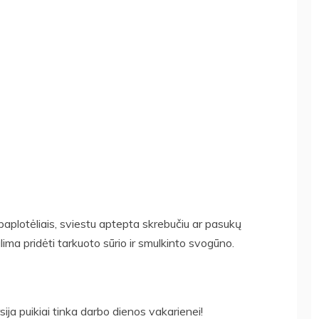
 paplotėliais, sviestu aptepta skrebučiu ar pasukų
lima pridėti tarkuoto sūrio ir smulkinto svogūno.
sija puikiai tinka darbo dienos vakarienei!