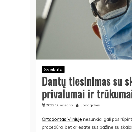
Sveikata
Dantų tiesinimas su s
privalumai ir trūkuma
2022 16 vasario
juodagalvis
Ortodontas Vilniuje
nesunkiai gali pasirūpint
procedūra, bet ar esate susipažine su skai