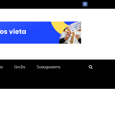
ga
Grožis
Suaugusiems