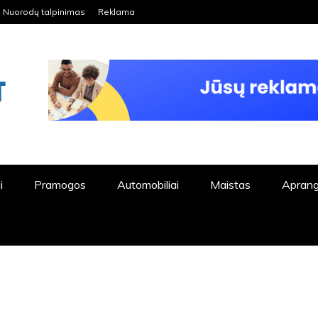
Nuorodų talpinimas
Reklama
ORDPRESS TINKLALAPIS
i
Pramogos
Automobiliai
Maistas
Apran