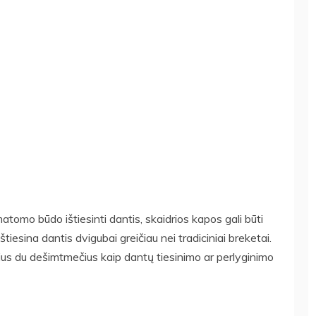
matomo būdo ištiesinti dantis, skaidrios kapos gali būti
ištiesina dantis dvigubai greičiau nei tradiciniai breketai.
ius du dešimtmečius kaip dantų tiesinimo ar perlyginimo