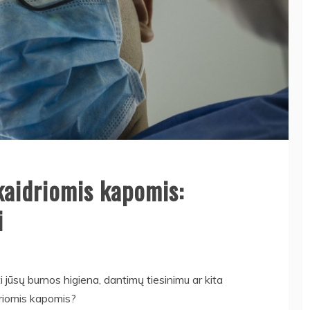
kaidriomis kapomis:
i
i jūsų burnos higiena, dantimų tiesinimu ar kita
driomis kapomis?