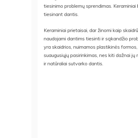
tiesinimo problemų sprendimas. Keraminiai br
tiesinant dantis.
Keraminiai prietaisai, dar žinomi kaip skaidr
naudojami dantims tiesinti ir sąkandžio pr
yra skaidrios, nuimamos plastikinės formos, 
suaugusiųjų pasirinkimas, nes kiti dažnai jų
ir natūraliai sutvarko dantis.