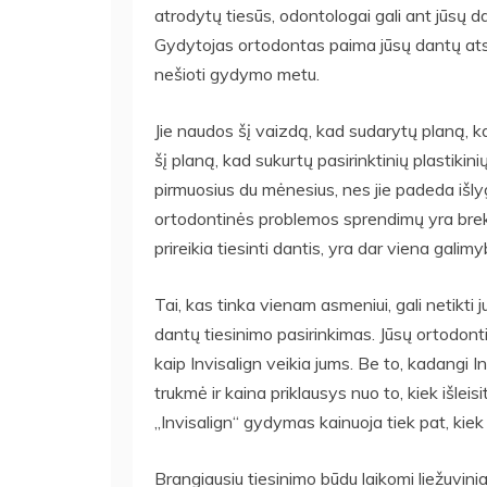
atrodytų tiesūs, odontologai gali ant jūsų da
Gydytojas ortodontas paima jūsų dantų atsp
nešioti gydymo metu.
Jie naudos šį vaizdą, kad sudarytų planą, ka
šį planą, kad sukurtų pasirinktinių plastikinių 
pirmuosius du mėnesius, nes jie padeda išlyg
ortodontinės problemos sprendimų yra breket
prireikia tiesinti dantis, yra dar viena galim
Tai, kas tinka vienam asmeniui, gali netikti j
dantų tiesinimo pasirinkimas. Jūsų ortodonti
kaip Invisalign veikia jums. Be to, kadangi
trukmė ir kaina priklausys nuo to, kiek išleis
„Invisalign“ gydymas kainuoja tiek pat, kiek i
Brangiausiu tiesinimo būdu laikomi liežuvini