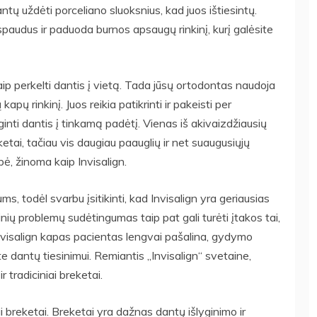
ntų uždėti porceliano sluoksnius, kad juos ištiesintų.
audus ir paduoda burnos apsaugų rinkinį, kurį galėsite
ip perkelti dantis į vietą. Tada jūsų ortodontas naudoja
kapų rinkinį. Juos reikia patikrinti ir pakeisti per
inti dantis į tinkamą padėtį. Vienas iš akivaizdžiausių
ai, tačiau vis daugiau paauglių ir net suaugusiųjų
ybė, žinoma kaip Invisalign.
ums, todėl svarbu įsitikinti, kad Invisalign yra geriausias
nių problemų sudėtingumas taip pat gali turėti įtakos tai,
 Invisalign kapas pacientas lengvai pašalina, gydymo
ite dantų tiesinimui. Remiantis „Invisalign“ svetaine,
r tradiciniai breketai.
ai breketai. Breketai yra dažnas dantų išlyginimo ir