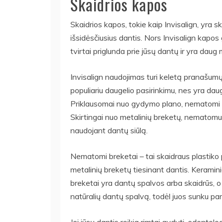
Skaidrios kapos
Skaidrios kapos, tokie kaip Invisalign, yra s
išsidėsčiusius dantis. Nors Invisalign kapos 
tvirtai priglunda prie jūsų dantų ir yra daug
Invisalign naudojimas turi keletą pranašumų, 
populiariu daugelio pasirinkimu, nes yra dau
Priklausomai nuo gydymo plano, nematomi bre
Skirtingai nuo metalinių breketų, nematomus
naudojant dantų siūlą.
Nematomi breketai – tai skaidraus plastiko p
metalinių breketų tiesinant dantis. Keramini
breketai yra dantų spalvos arba skaidrūs, o n
natūralių dantų spalvą, todėl juos sunku pam
Jei jūsų dantis reikia rimtai gydyti, odonto