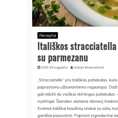
Receptai
Itališkos stracciatell
su parmezanu
2025 29 rugpjūčio
Gabija Mickevičienė
„Stracciatella“ yra itališkas patiekalas, kur
paprastumu užburiantiems ragautojus. Dažnai 
gali reikšti du visiškai skirtingus patiekalu
mylėtojai. Šiandien skiriame dėmesį tradicine
švelniai itališkai kiaušinių sriubai su sūriu, ku
gardžiai pasisotinti. Paprasti ingredientai s