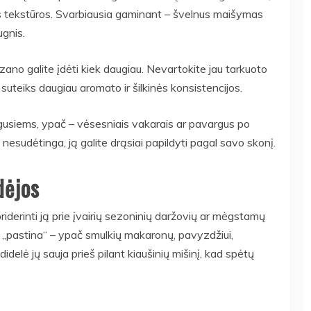
os tekstūros. Svarbiausia gaminant – švelnus maišymas
ugnis.
zano galite įdėti kiek daugiau. Nevartokite jau tarkuoto
suteiks daugiau aromato ir šilkinės konsistencijos.
uaugusiems, ypač – vėsesniais vakarais ar pavargus po
a nesudėtinga, ją galite drąsiai papildyti pagal savo skonį.
dėjos
priderinti ją prie įvairių sezoninių daržovių ar mėgstamų
 ir „pastina“ – ypač smulkių makaronų, pavyzdžiui,
idelė jų sauja prieš pilant kiaušinių mišinį, kad spėtų