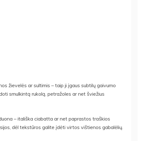
inos žievelės ar sultimis – taip ji įgaus subtilų gaivumo
oti smulkintą rukolą, petražoles ar net šviežius
a duona – itališka ciabatta ar net paprastos traškios
jos, dėl tekstūros galite įdėti virtos vištienos gabalėlių.