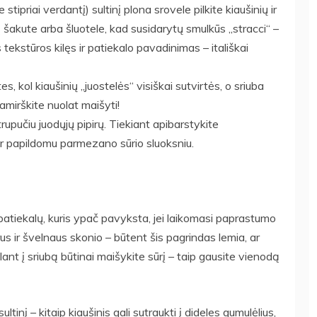
stipriai verdantį) sultinį plona srovele pilkite kiaušinių ir
ą šakute arba šluotele, kad susidarytų smulkūs „stracci“ –
 tekstūros kilęs ir patiekalo pavadinimas – itališkai
s, kol kiaušinių „juostelės“ visiškai sutvirtės, o sriuba
amirškite nuolat maišyti!
rupučiu juodųjų pipirų. Tiekiant apibarstykite
r papildomu parmezano sūrio sluoksniu.
ų patiekalų, kuris ypač pavyksta, jei laikomasi paprastumo
us ir švelnaus skonio – būtent šis pagrindas lemia, ar
ilant į sriubą būtinai maišykite sūrį – taip gausite vienodą
sultinį – kitaip kiaušinis gali sutraukti į dideles gumulėlius,