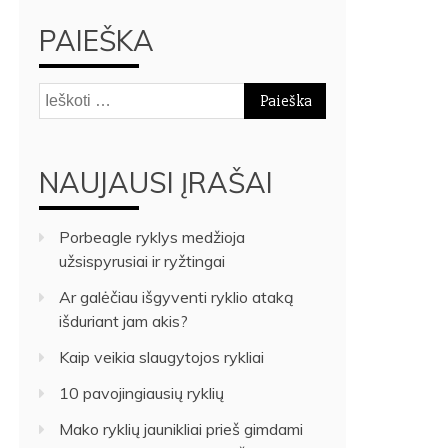
PAIEŠKA
Ieškoti:
NAUJAUSI ĮRAŠAI
Porbeagle ryklys medžioja
užsispyrusiai ir ryžtingai
Ar galėčiau išgyventi ryklio ataką
išduriant jam akis?
Kaip veikia slaugytojos rykliai
10 pavojingiausių ryklių
Mako ryklių jaunikliai prieš gimdami