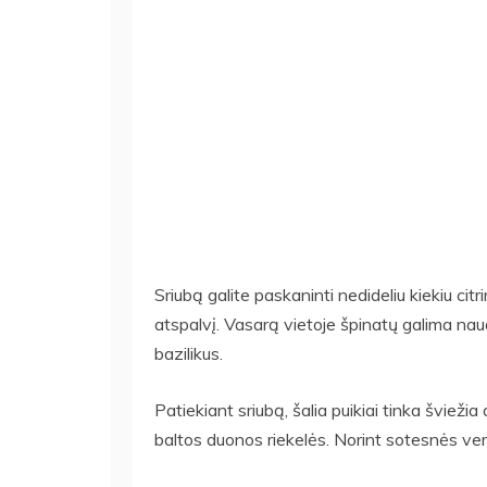
Sriubą galite paskaninti nedideliu kiekiu citr
atspalvį. Vasarą vietoje špinatų galima naud
bazilikus.
Patiekiant sriubą, šalia puikiai tinka švieži
baltos duonos riekelės. Norint sotesnės versi