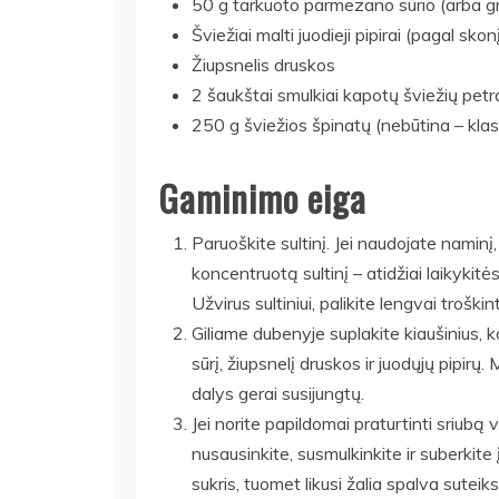
50 g tarkuoto parmezano sūrio (arba 
Šviežiai malti juodieji pipirai (pagal skon
Žiupsnelis druskos
2 šaukštai smulkiai kapotų šviežių petr
250 g šviežios špinatų (nebūtina – kla
Gaminimo eiga
Paruoškite sultinį. Jei naudojate naminį,
koncentruotą sultinį – atidžiai laikykit
Užvirus sultiniui, palikite lengvai trošk
Giliame dubenyje suplakite kiaušinius, k
sūrį, žiupsnelį druskos ir juodųjų pipir
dalys gerai susijungtų.
Jei norite papildomai praturtinti sriubą 
nusausinkite, susmulkinkite ir suberkite į
sukris, tuomet likusi žalia spalva suteik