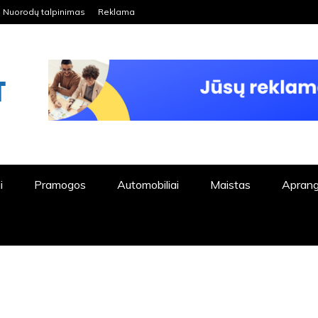
Nuorodų talpinimas
Reklama
ORDPRESS TINKLALAPIS
i
Pramogos
Automobiliai
Maistas
Apran