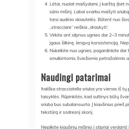
Lėtai, nuolat maišydami, į karštą (bet ne 
sūrio mišinį. Labai svarbu maišyti sriub
tarsi audinio skiautelės. Būtent nuo šios
„stracciare“ reiškia „draskyti“.
Virkite ant silpnos ugnies dar 2–3 minute
įgaus šilkinę, lengvą konsistenciją. Nep
Nukelkite nuo ugnies, pagardinkite dar t
smulkintomis šviežiomis petražolėmis a
Naudingi patarimai
Itališka stracciatella sriuba yra vienas iš t
taisyklės. Rūpinkitės, kad sultinys būtų švar
sriuba bus subalansuota. Į kiaušinius prieš p
tekstūrą ir sodresnį skonį.
Nepilkite kiaušinių mišinio į stipriai verdantį 