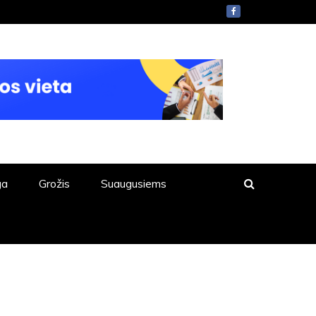
ga
Grožis
Suaugusiems