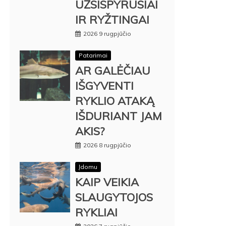
UŽSISPYRUSIAI
IR RYŽTINGAI
2026 9 rugpjūčio
Patarimai
AR GALĖČIAU
IŠGYVENTI
RYKLIO ATAKĄ
IŠDURIANT JAM
AKIS?
2026 8 rugpjūčio
Įdomu
KAIP VEIKIA
SLAUGYTOJOS
RYKLIAI