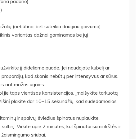
grana padano)
į)
ažolių (nebūtina, bet suteikia daugiau gaivumo)
sikinis variantas dažnai gaminamas be jų)
 užvirkite jį dideliame puode. Jei naudojate kubelį ar
ės proporcijų, kad skonis nebūtų per intensyvus ar sūrus.
intis ant mažos ugnies.
ol jie taps vientisos konsistencijos. Įmaišykite tarkuotą
ų. Mišinį plakite dar 10–15 sekundžių, kad sudedamosios
vitaminų ir spalvų, šviežius špinatus nuplaukite,
 sultinį. Virkite apie 2 minutes, kol špinatai suminkštės ir
s žaismingumo sriubai.