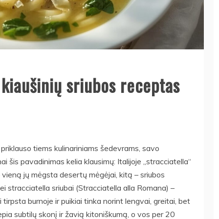
a kiaušinių sriubos receptas
is priklauso tiems kulinariniams šedevrams, savo
šis pavadinimas kelia klausimų: Italijoje „stracciatella“
s – vieną jų mėgsta desertų mėgėjai, kitą – sriubos
i stracciatella sriubai (Stracciatella alla Romana) –
ri tirpsta burnoje ir puikiai tinka norint lengvai, greitai, bet
lepia subtilų skonį ir žavią kitoniškumą, o vos per 20