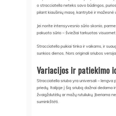
o stracciatella neteks savo būdingos, puri
pilant kiaušinių masę, kantrybė ir mažesnė 
Jei norite intensyvesnio sūrio skonio, parme
pakuoto sūrio – šviežiai tarkuotas visuomet 
Stracciatella puikiai tinka ir vaikams, ir s
sunkios dienos. Nors originali sriubos versij
Variacijos ir patiekimo i
Stracciatella sriuba yra universali – lengva 
priedų. Italijoje į šią sriubą dažnai dedama
žvaigždutėlių ar mažų rutuliukų. Įberiama ned
suminkštėti.