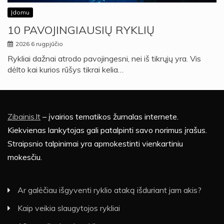
Įdomu
10 PAVOJINGIAUSIŲ RYKLIŲ
2026 6 rugpjūčio
Rykliai dažnai atrodo pavojingesni, nei iš tikrųjų yra. Vis
dėlto kai kurios rūšys tikrai kelia…
Zibainis.lt
– įvairios tematikos žurnalas internete.
Kiekvienas lankytojas gali patalpinti savo norimus įrašus.
Straipsnio talpinimai yra apmokestinti vienkartiniu
mokesčiu.
Ar galėčiau išgyventi ryklio ataką išduriant jam akis?
Kaip veikia slaugytojos rykliai