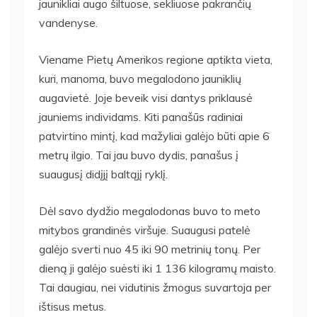
jaunikliai augo šiltuose, sekliuose pakrančių
vandenyse.
Viename Pietų Amerikos regione aptikta vieta,
kuri, manoma, buvo megalodono jauniklių
augavietė. Joje beveik visi dantys priklausė
jauniems individams. Kiti panašūs radiniai
patvirtino mintį, kad mažyliai galėjo būti apie 6
metrų ilgio. Tai jau buvo dydis, panašus į
suaugusį didįjį baltąjį ryklį.
Dėl savo dydžio megalodonas buvo to meto
mitybos grandinės viršuje. Suaugusi patelė
galėjo sverti nuo 45 iki 90 metrinių tonų. Per
dieną ji galėjo suėsti iki 1 136 kilogramų maisto.
Tai daugiau, nei vidutinis žmogus suvartoja per
ištisus metus.