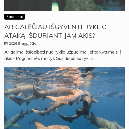
Patarimai
AR GALĖČIAU IŠGYVENTI RYKLIO
ATAKĄ IŠDURIANT JAM AKIS?
2026 8 rugpjūčio
Ar galima išsigelbėti nuo ryklio užpuolimo, jei taikytumeisi į
akis? Pagrindinės mintys Susidūrus su rykliu,…