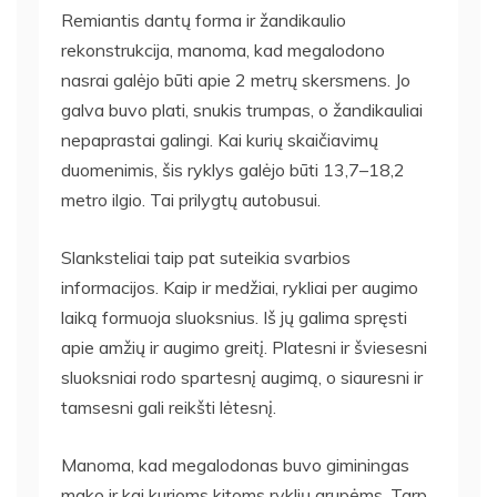
Remiantis dantų forma ir žandikaulio
rekonstrukcija, manoma, kad megalodono
nasrai galėjo būti apie 2 metrų skersmens. Jo
galva buvo plati, snukis trumpas, o žandikauliai
nepaprastai galingi. Kai kurių skaičiavimų
duomenimis, šis ryklys galėjo būti 13,7–18,2
metro ilgio. Tai prilygtų autobusui.
Slanksteliai taip pat suteikia svarbios
informacijos. Kaip ir medžiai, rykliai per augimo
laiką formuoja sluoksnius. Iš jų galima spręsti
apie amžių ir augimo greitį. Platesni ir šviesesni
sluoksniai rodo spartesnį augimą, o siauresni ir
tamsesni gali reikšti lėtesnį.
Manoma, kad megalodonas buvo giminingas
mako ir kai kurioms kitoms ryklių grupėms. Tarp