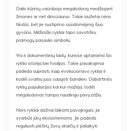
Dalis kūrinių vaizduoja megalodoną medžiojant
žmones ar net dinozaurus. Tokie siužetai nėra
tikslūs, bet jie sustiprino susidomėjimą šiuo
gyvūnu. Milžiniški rykliai tapo savotišku
pramogų pasaulio simboliu.
Yra ir dokumentinių laidų, kuriose aptariama šio
ryklio istorija bei fosilijos. Tokie pasakojimai
padeda suprasti, kaip evoliucionavo rykliai ir
kodėl svarbu juos saugoti šiandien. Dabartinės
ryklių populiacijos kai kur mažėja, todėl
megalodonas tampa naudingu pavyzdžiu.
Nors rykliai dažnai laikomi pavojingais, jie
svarbūs jūrų ekosistemoms. Jie padeda
reguliuoti plėšrių žuvų skaičių ir palaikyti