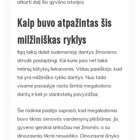
atkurti dalį šio gyvūno istorijos.
Kaip buvo atpažintas šis
milžiniškas ryklys
Ilgą laiką dideli suakmenėję dantys žmonėms
atrodė paslaptingi. Kai kurie juos net laikė
mitinių būtybių liekanomis. Vėliau paaiškėjo, kad
tai yra milžiniško ryklio dantys. Nuo tada
visame pasaulyje rasta šimtai megalodono
dantų ir keli jo slankstelių pavyzdžiai.
Šie radiniai padėjo suprasti, kad megalodonas
buvo tikras senovės vandenynų plėšrūnas. Jis
gyveno gerokai anksčiau nei žmonės, o su
dinozaurais tikrai nesusitiko. Dinozaurai išnyko