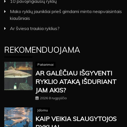
10 pavojingiausių ryklių
Mako ryklių jaunikliai prieš gimdami minta neapvaisintais
kiaušiniais
Ar šviesa traukia ryklius?
REKOMENDUOJAMA
Patarimai
AR GALĖČIAU IŠGYVENTI
RYKLIO ATAKĄ IŠDURIANT
JAM AKIS?
2026 8 rugpjūčio
Įdomu
KAIP VEIKIA SLAUGYTOJOS