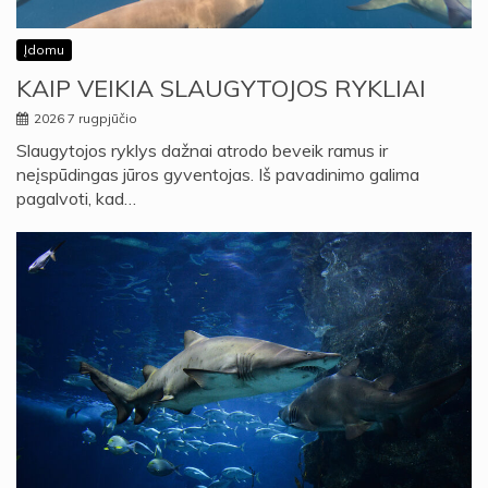
Įdomu
KAIP VEIKIA SLAUGYTOJOS RYKLIAI
2026 7 rugpjūčio
Slaugytojos ryklys dažnai atrodo beveik ramus ir
neįspūdingas jūros gyventojas. Iš pavadinimo galima
pagalvoti, kad…