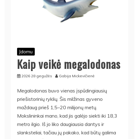
Įdomu
Kaip veikė megalodonas
2026 28 gegužės
Gabija Mickevičienė
Megalodonas buvo vienas įspūdingiausių
priešistorinių ryklių. Šis milžinas gyveno
maždaug prieš 1,5–20 milijonų metų.
Mokslininkai mano, kad jis galėjo siekti iki 18,3
metro ilgio. Iš jo liko daugiausia dantys ir
slanksteliai, tačiau jų pakako, kad būtų galima