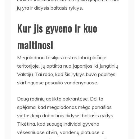
jų yra ir didysis baltasis ryklys.
Kur jis gyveno ir kuo
maitinosi
Megalodono fosilijos rastos labai plačioje
teritorijoje. Jų aptikta nuo Japonijos iki Jungtinių
Valstijų. Tai rodo, kad šis ryklys buvo paplitęs
skirtinguose pasaulio vandenynuose.
Daug radinių aptikta pakrantėse. Dėl to
spėjama, kad megalodonas mėgo panašias
vietas kaip dabartinis didysis baltasis ryklys.
Tikėtina, kad suaugę individai gyveno
vėsesniuose atvirų vandenų plotuose, o