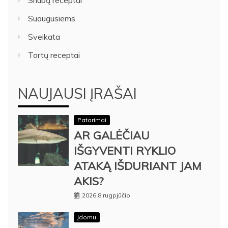
Sriubų receptai
Suaugusiems
Sveikata
Tortų receptai
NAUJAUSI ĮRAŠAI
Patarimai
AR GALĖČIAU
IŠGYVENTI RYKLIO
ATAKĄ IŠDURIANT JAM
AKIS?
2026 8 rugpjūčio
Įdomu