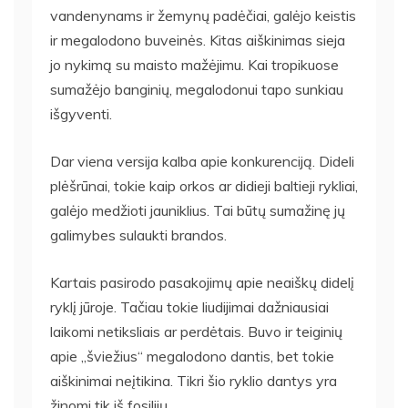
vandenynams ir žemynų padėčiai, galėjo keistis
ir megalodono buveinės. Kitas aiškinimas sieja
jo nykimą su maisto mažėjimu. Kai tropikuose
sumažėjo banginių, megalodonui tapo sunkiau
išgyventi.
Dar viena versija kalba apie konkurenciją. Dideli
plėšrūnai, tokie kaip orkos ar didieji baltieji rykliai,
galėjo medžioti jauniklius. Tai būtų sumažinę jų
galimybes sulaukti brandos.
Kartais pasirodo pasakojimų apie neaiškų didelį
ryklį jūroje. Tačiau tokie liudijimai dažniausiai
laikomi netiksliais ar perdėtais. Buvo ir teiginių
apie „šviežius“ megalodono dantis, bet tokie
aiškinimai neįtikina. Tikri šio ryklio dantys yra
žinomi tik iš fosilijų.