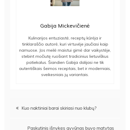
Gabija Mickevičienė
Kulinarijos entuziastė, receptų kūrėja ir
tinklaraščio autorė, kuri virtuvėje jaučiasi kaip
namuose. Jos meilė maistui gimė dar vaikystėje,
stebint močiutę ruošiant tradicinius lietuviškus
patiekalus. Šiandien Gabija dalijasi ne tik
autentiškais šeimos receptais, bet ir moderniais,
sveikesniais jų variantais.
Navigacija
Kuo naktiniai barai skiriasi nuo klubų?
tarp
Paskutinis išnykęs gyvūnas buvo matytas