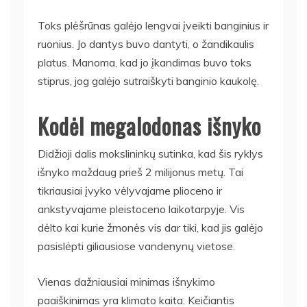
Toks plėšrūnas galėjo lengvai įveikti banginius ir
ruonius. Jo dantys buvo dantyti, o žandikaulis
platus. Manoma, kad jo įkandimas buvo toks
stiprus, jog galėjo sutraiškyti banginio kaukolę.
Kodėl megalodonas išnyko
Didžioji dalis mokslininkų sutinka, kad šis ryklys
išnyko maždaug prieš 2 milijonus metų. Tai
tikriausiai įvyko vėlyvajame plioceno ir
ankstyvajame pleistoceno laikotarpyje. Vis
dėlto kai kurie žmonės vis dar tiki, kad jis galėjo
pasislėpti giliausiose vandenynų vietose.
Vienas dažniausiai minimas išnykimo
paaiškinimas yra klimato kaita. Keičiantis