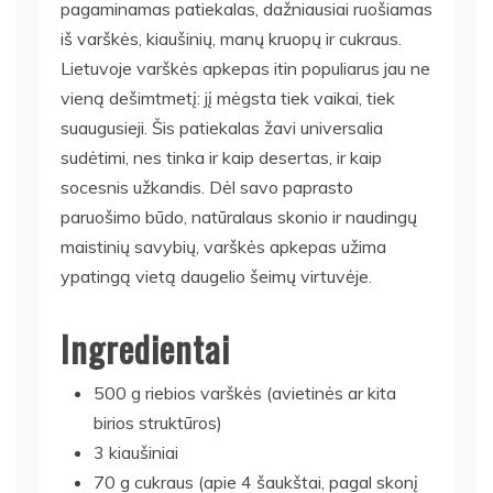
pagaminamas patiekalas, dažniausiai ruošiamas
iš varškės, kiaušinių, manų kruopų ir cukraus.
Lietuvoje varškės apkepas itin populiarus jau ne
vieną dešimtmetį: jį mėgsta tiek vaikai, tiek
suaugusieji. Šis patiekalas žavi universalia
sudėtimi, nes tinka ir kaip desertas, ir kaip
socesnis užkandis. Dėl savo paprasto
paruošimo būdo, natūralaus skonio ir naudingų
maistinių savybių, varškės apkepas užima
ypatingą vietą daugelio šeimų virtuvėje.
Ingredientai
500 g riebios varškės (avietinės ar kita
birios struktūros)
3 kiaušiniai
70 g cukraus (apie 4 šaukštai, pagal skonį