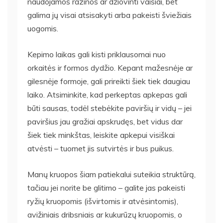
naudojamos razinos ar džiovinti vaisiai, bet
galima jų visai atsisakyti arba pakeisti šviežiais
uogomis.
Kepimo laikas gali kisti priklausomai nuo
orkaitės ir formos dydžio. Kepant mažesnėje ar
gilesnėje formoje, gali prireikti šiek tiek daugiau
laiko. Atsiminkite, kad perkeptas apkepas gali
būti sausas, todėl stebėkite paviršių ir vidų – jei
paviršius jau gražiai apskrudęs, bet vidus dar
šiek tiek minkštas, leiskite apkepui visiškai
atvėsti – tuomet jis sutvirtės ir bus puikus.
Manų kruopos šiam patiekalui suteikia struktūrą,
tačiau jei norite be glitimo – galite jas pakeisti
ryžių kruopomis (išvirtomis ir atvėsintomis),
avižiniais dribsniais ar kukurūzų kruopomis, o