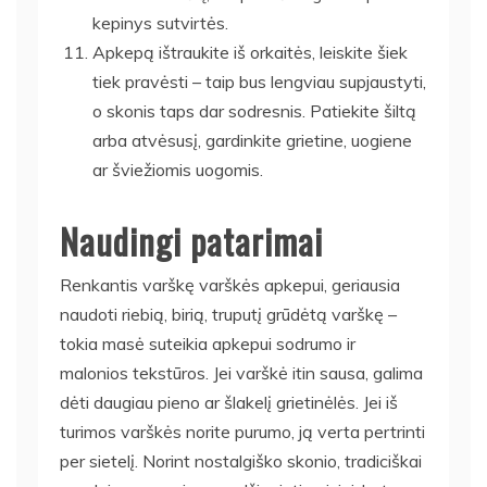
kepinys sutvirtės.
Apkepą ištraukite iš orkaitės, leiskite šiek
tiek pravėsti – taip bus lengviau supjaustyti,
o skonis taps dar sodresnis. Patiekite šiltą
arba atvėsusį, gardinkite grietine, uogiene
ar šviežiomis uogomis.
Naudingi patarimai
Renkantis varškę varškės apkepui, geriausia
naudoti riebią, birią, truputį grūdėtą varškę –
tokia masė suteikia apkepui sodrumo ir
malonios tekstūros. Jei varškė itin sausa, galima
dėti daugiau pieno ar šlakelį grietinėlės. Jei iš
turimos varškės norite purumo, ją verta pertrinti
per sietelį. Norint nostalgiško skonio, tradiciškai