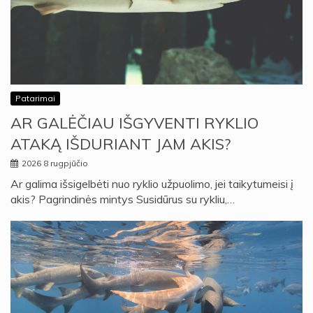
Patarimai
AR GALĖČIAU IŠGYVENTI RYKLIO
ATAKĄ IŠDURIANT JAM AKIS?
2026 8 rugpjūčio
Ar galima išsigelbėti nuo ryklio užpuolimo, jei taikytumeisi į
akis? Pagrindinės mintys Susidūrus su rykliu,…