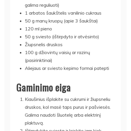
galima reguliuoti)
1 arbatos šaukštelis vanilinio cukraus
50 g manų kruopų (apie 3 šaukštai)
120 ml pieno
50 g sviesto (ištirpdyto ir atvėsinto)
Žiupsnelis druskos
100 g džiovintų vaisių ar razinų
(pasirinktinai)
Aliejaus ar sviesto kepimo formai patepti
Gaminimo eiga
Kiaušinius išplakite su cukrumi ir žiupsneliu
druskos, kol masė taps purus ir pašviesės.
Galima naudoti šluotelę arba elektrinį
plaktuvą.
Ištirpdykite sviestą ir leiskite jam kiek