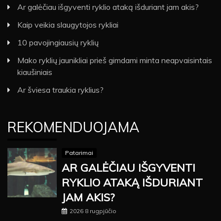
Ar galėčiau išgyventi ryklio ataką išduriant jam akis?
Kaip veikia slaugytojos rykliai
10 pavojingiausių ryklių
Mako ryklių jaunikliai prieš gimdami minta neapvaisintais
kiaušiniais
Ar šviesa traukia ryklius?
REKOMENDUOJAMA
Patarimai
AR GALĖČIAU IŠGYVENTI
RYKLIO ATAKĄ IŠDURIANT
JAM AKIS?
2026 8 rugpjūčio