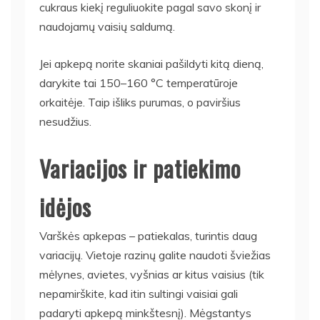
cukraus kiekį reguliuokite pagal savo skonį ir
naudojamų vaisių saldumą.
Jei apkepą norite skaniai pašildyti kitą dieną,
darykite tai 150–160 °C temperatūroje
orkaitėje. Taip išliks purumas, o paviršius
nesudžius.
Variacijos ir patiekimo
idėjos
Varškės apkepas – patiekalas, turintis daug
variacijų. Vietoje razinų galite naudoti šviežias
mėlynes, avietes, vyšnias ar kitus vaisius (tik
nepamirškite, kad itin sultingi vaisiai gali
padaryti apkepą minkštesnį). Mėgstantys