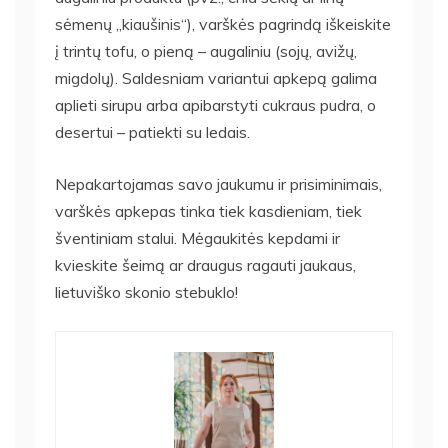
sėmenų „kiaušinis“), varškės pagrindą iškeiskite
į trintų tofu, o pieną – augaliniu (sojų, avižų,
migdolų). Saldesniam variantui apkepą galima
aplieti sirupu arba apibarstyti cukraus pudra, o
desertui – patiekti su ledais.
Nepakartojamas savo jaukumu ir prisiminimais,
varškės apkepas tinka tiek kasdieniam, tiek
šventiniam stalui. Mėgaukitės kepdami ir
kvieskite šeimą ar draugus ragauti jaukaus,
lietuviško skonio stebuklo!