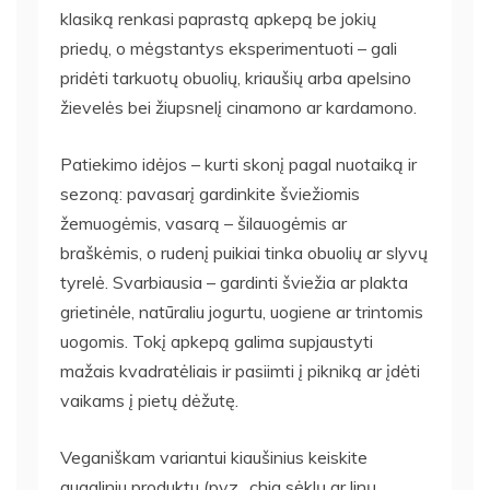
klasiką renkasi paprastą apkepą be jokių
priedų, o mėgstantys eksperimentuoti – gali
pridėti tarkuotų obuolių, kriaušių arba apelsino
žievelės bei žiupsnelį cinamono ar kardamono.
Patiekimo idėjos – kurti skonį pagal nuotaiką ir
sezoną: pavasarį gardinkite šviežiomis
žemuogėmis, vasarą – šilauogėmis ar
braškėmis, o rudenį puikiai tinka obuolių ar slyvų
tyrelė. Svarbiausia – gardinti šviežia ar plakta
grietinėle, natūraliu jogurtu, uogiene ar trintomis
uogomis. Tokį apkepą galima supjaustyti
mažais kvadratėliais ir pasiimti į pikniką ar įdėti
vaikams į pietų dėžutę.
Veganiškam variantui kiaušinius keiskite
augaliniu produktu (pvz., chia sėklų ar linų