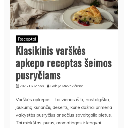
Receptai
Klasikinis varškės
apkepo receptas šeimos
pusryčiams
2025 16 liepos
Gabija Mickevičienė
Varškės apkepas – tai vienas iš tų nostalgiškų,
jaukumą kuriančių desertų, kurie dažnai primena
vaikystės pusryčius ar sočius savaitgalio pietus.
Tai minkštas, purus, aromatingas ir lengvai