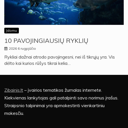
Įdomu
10 PAVOJINGIAUSIŲ RYKLIŲ
2026 6 rugpjūčio
Rykliai dažnai atrodo pavojingesni, nei iš tikrųjų yra. Vis
dėlto kai kurios rūšys tikrai kelia…
Zibainis.lt
– įvairios tematikos žurnalas internete.
Kiekvienas lankytojas gali patalpinti savo norimus įrašus.
Straipsnio talpinimai yra apmokestinti vienkartiniu
mokesčiu.