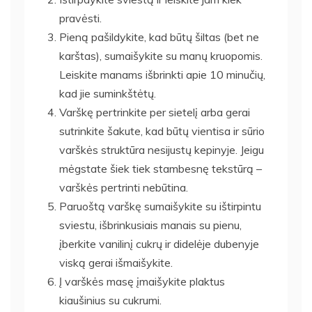
pravėsti.
Pieną pašildykite, kad būtų šiltas (bet ne
karštas), sumaišykite su manų kruopomis.
Leiskite manams išbrinkti apie 10 minučių,
kad jie suminkštėtų.
Varškę pertrinkite per sietelį arba gerai
sutrinkite šakute, kad būtų vientisa ir sūrio
varškės struktūra nesijustų kepinyje. Jeigu
mėgstate šiek tiek stambesnę tekstūrą –
varškės pertrinti nebūtina.
Paruoštą varškę sumaišykite su ištirpintu
sviestu, išbrinkusiais manais su pienu,
įberkite vanilinį cukrų ir didelėje dubenyje
viską gerai išmaišykite.
Į varškės masę įmaišykite plaktus
kiaušinius su cukrumi.