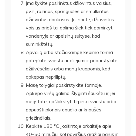
Įmaišykite pasirinktus džiovintus vaisius,
pvz., razinas, spanguoles ar smulkintus
džiovintus abrikosus. Jei norite, džiovintus
vaisius prieš tai galima šiek tiek pamirkyti
vandenyje ar apelsinų sultyse, kad
suminkštėtų.
Apvalią arba stačiakampę kepimo formą
patepkite sviestu ar aliejumi ir pabarstykite
džiūvėsėliais arba manų kruopomis, kad
apkepas nepriliptų.
Masę tolygiai paskirstykite formoje.
Apkepo viršų galima išlyginti šaukštu ir, jei
mėgstate, apšlakstyti tirpintu sviestu arba
papuošti plonais obuolio ar kriaušės
griežinėliais.
Kepkite 180 °C įkaitintoje orkaitėje apie
40–50 minučių, kol paviršius gražiai parus ir