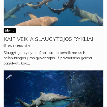
Įdomu
KAIP VEIKIA SLAUGYTOJOS RYKLIAI
2026 7 rugpjūčio
Slaugytojos ryklys dažnai atrodo beveik ramus ir
neįspūdingas jūros gyventojas. Iš pavadinimo galima
pagalvoti, kad…