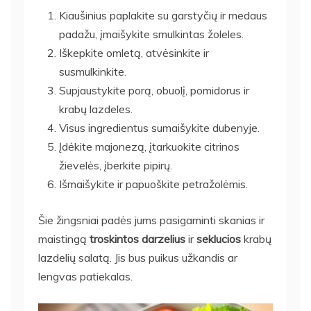
Kiaušinius paplakite su garstyčių ir medaus
padažu, įmaišykite smulkintas žoleles.
Iškepkite omletą, atvėsinkite ir
susmulkinkite.
Supjaustykite porą, obuolį, pomidorus ir
krabų lazdeles.
Visus ingredientus sumaišykite dubenyje.
Įdėkite majonezą, įtarkuokite citrinos
žievelės, įberkite pipirų.
Išmaišykite ir papuoškite petražolėmis.
Šie žingsniai padės jums pasigaminti skanias ir
maistingą
troskintos darzelius
ir
seklucios
krabų
lazdelių salatą. Jis bus puikus užkandis ar
lengvas patiekalas.