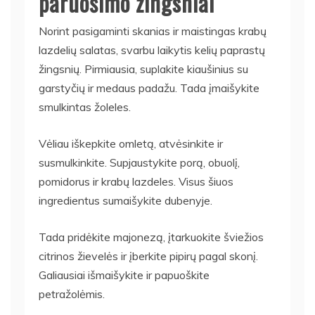
paruošimo žingsniai
Norint pasigaminti skanias ir maistingas krabų
lazdelių salatas, svarbu laikytis kelių paprastų
žingsnių. Pirmiausia, suplakite kiaušinius su
garstyčių ir medaus padažu. Tada įmaišykite
smulkintas žoleles.
Vėliau iškepkite omletą, atvėsinkite ir
susmulkinkite. Supjaustykite porą, obuolį,
pomidorus ir krabų lazdeles. Visus šiuos
ingredientus sumaišykite dubenyje.
Tada pridėkite majonezą, įtarkuokite šviežios
citrinos žievelės ir įberkite pipirų pagal skonį.
Galiausiai išmaišykite ir papuoškite
petražolėmis.