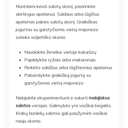
Norėdami keisti salotų skonį, pasirinkite
skirtingus apelsinus. Saldaus arba rūgštus
apelsinas pakeis salotų skonį. Graikiškas
jogurtas su garstyčiomis vietoj majonezo
suteiks azijietiško skonio.
Naudokite žirnelius vietoje kukurūzų
Papildykite ryžiais arba makaronais
Rinkitės saldžius arba rūgštesnius apelsinus
Pabandykite graikišką jogurtą su
garstyčiomis vietoj majonezo
Nebijokite eksperimentuoti ir sukurti
malajiskos
salotos
versijas. Galimybės yra visiškai begalės.
Krabų lazdelių salotos gali pasižymėti visiškai
nauju skonio.