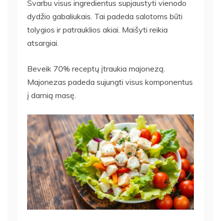
Svarbu visus ingredientus supjaustyti vienodo
dydžio gabaliukais. Tai padeda salotoms būti
tolygios ir patrauklios akiai. Maišyti reikia
atsargiai.
Beveik 70% receptų įtraukia majonezą.
Majonezas padeda sujungti visus komponentus
į darnią masę.