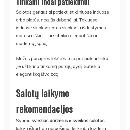
Tinkami indai patiekimui
Salotas geriausiai patiekti stikliniuose induose
arba platūs, negilūs dubenėliai. Tokiuose
induose sluoksniuotas sluoksnių išdėstymas
matosi aiškiai. Tai suteikia elegantišką ir
modernų įspūdį.
Mažos porcijinės lėkštės taip pat puikiai tinka.
Jie užtikrina tinkamą porcijų dydį. Suteikia
elegantišką išvaizdą.
Salotų laikymo
rekomendacijos
Svarbu
sviezias darzelius
ir
sveikos salotos
laikyti iškart po paruošimo. Jei krabų lazdelių