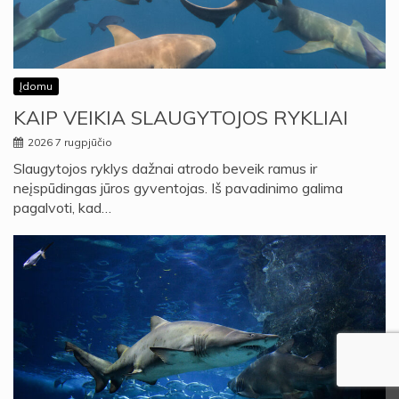
Įdomu
KAIP VEIKIA SLAUGYTOJOS RYKLIAI
2026 7 rugpjūčio
Slaugytojos ryklys dažnai atrodo beveik ramus ir
neįspūdingas jūros gyventojas. Iš pavadinimo galima
pagalvoti, kad…