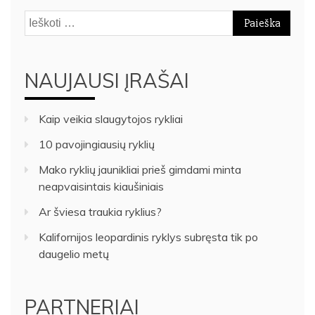
Ieškoti:
NAUJAUSI ĮRAŠAI
Kaip veikia slaugytojos rykliai
10 pavojingiausių ryklių
Mako ryklių jaunikliai prieš gimdami minta
neapvaisintais kiaušiniais
Ar šviesa traukia ryklius?
Kalifornijos leopardinis ryklys subręsta tik po
daugelio metų
PARTNERIAI