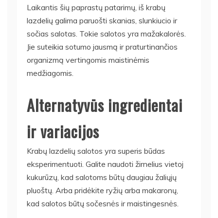
Laikantis šių paprastų patarimų, iš krabų
lazdelių galima paruošti skanias, slunkiucio ir
sočias salotas. Tokie salotos yra mažakalorės.
Jie suteikia sotumo jausmą ir praturtinančios
organizmą vertingomis maistinėmis
medžiagomis.
Alternatyvūs ingredientai
ir variacijos
Krabų lazdelių salotos yra superis būdas
eksperimentuoti. Galite naudoti žirnelius vietoj
kukurūzų, kad salotoms būtų daugiau žaliųjų
pluoštų. Arba pridėkite ryžių arba makaronų,
kad salotos būtų sočesnės ir maistingesnės.