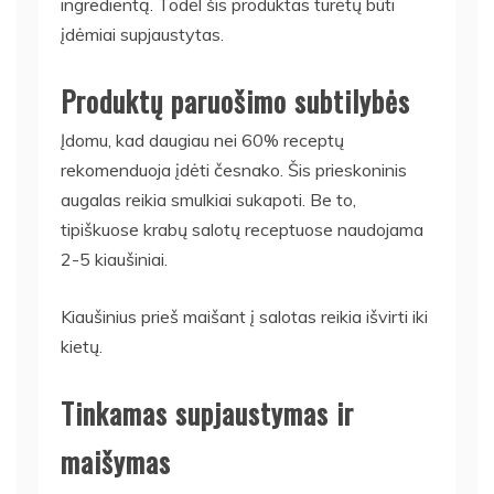
ingredientą. Todėl šis produktas turėtų būti
įdėmiai supjaustytas.
Produktų paruošimo subtilybės
Įdomu, kad daugiau nei 60% receptų
rekomenduoja įdėti česnako. Šis prieskoninis
augalas reikia smulkiai sukapoti. Be to,
tipiškuose krabų salotų receptuose naudojama
2-5 kiaušiniai.
Kiaušinius prieš maišant į salotas reikia išvirti iki
kietų.
Tinkamas supjaustymas ir
maišymas