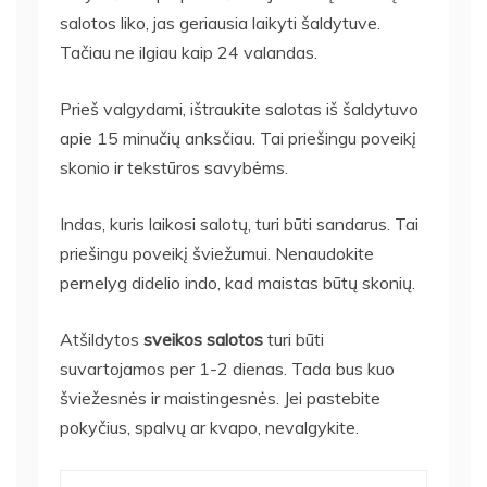
salotos liko, jas geriausia laikyti šaldytuve.
Tačiau ne ilgiau kaip 24 valandas.
Prieš valgydami, ištraukite salotas iš šaldytuvo
apie 15 minučių anksčiau. Tai priešingu poveikį
skonio ir tekstūros savybėms.
Indas, kuris laikosi salotų, turi būti sandarus. Tai
priešingu poveikį šviežumui. Nenaudokite
pernelyg didelio indo, kad maistas būtų skonių.
Atšildytos
sveikos salotos
turi būti
suvartojamos per 1-2 dienas. Tada bus kuo
šviežesnės ir maistingesnės. Jei pastebite
pokyčius, spalvų ar kvapo, nevalgykite.