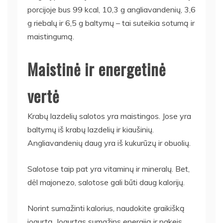
porcijoje bus 99 kcal, 10,3 g angliavandenių, 3,6
g riebalų ir 6,5 g baltymų – tai suteikia sotumą ir
maistingumą.
Maistinė ir energetinė
vertė
Krabų lazdelių salotos yra maistingos. Jose yra
baltymų iš krabų lazdelių ir kiaušinių.
Angliavandenių daug yra iš kukurūzų ir obuolių.
Salotose taip pat yra vitaminų ir mineralų. Bet,
dėl majonezo, salotose gali būti daug kalorijų.
Norint sumažinti kalorius, naudokite graikišką
jogurtą. Jogurtas sumažins energiją ir pakeis