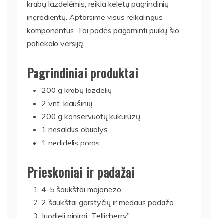
krabų lazdelėmis, reikia keletų pagrindinių
ingredientų. Aptarsime visus reikalingus
komponentus. Tai padės pagaminti puikų šio
patiekalo versiją.
Pagrindiniai produktai
200 g krabų lazdelių
2 vnt. kiaušinių
200 g konservuotų kukurūzų
1 nesaldus obuolys
1 nedidelis poras
Prieskoniai ir padažai
4-5 šaukštai majonezo
2 šaukštai garstyčių ir medaus padažo
Juodieji pipirai „Tellicherry”