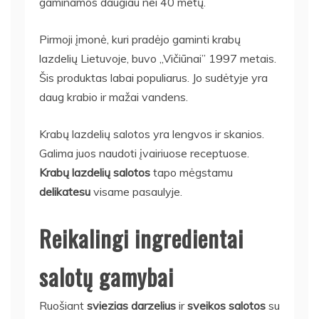
gaminamos daugiau nei 40 metų.
Pirmoji įmonė, kuri pradėjo gaminti krabų
lazdelių Lietuvoje, buvo „Vičiūnai” 1997 metais.
Šis produktas labai populiarus. Jo sudėtyje yra
daug krabio ir mažai vandens.
Krabų lazdelių salotos yra lengvos ir skanios.
Galima juos naudoti įvairiuose receptuose.
Krabų lazdelių salotos
tapo mėgstamu
delikatesu
visame pasaulyje.
Reikalingi ingredientai
salotų gamybai
Ruošiant
sviezias darzelius
ir
sveikos salotos
su