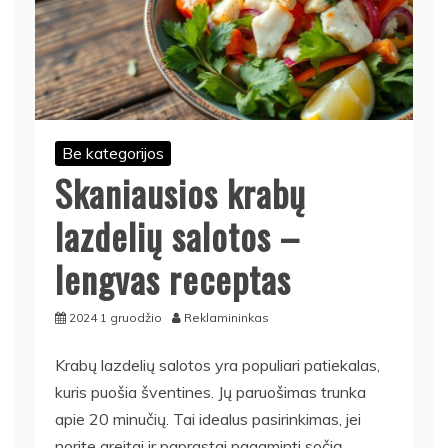
Be kategorijos
Skaniausios krabų
lazdelių salotos –
lengvas receptas
2024 1 gruodžio
Reklamininkas
Krabų lazdelių salotos yra populiari patiekalas,
kuris puošia šventines. Jų paruošimas trunka
apie 20 minučių. Tai idealus pasirinkimas, jei
norite greitai ir paprastai pagaminti sočią