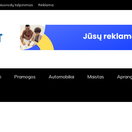
Nuorodų talpinimas
Reklama
ORDPRESS TINKLALAPIS
i
Pramogos
Automobiliai
Maistas
Apran