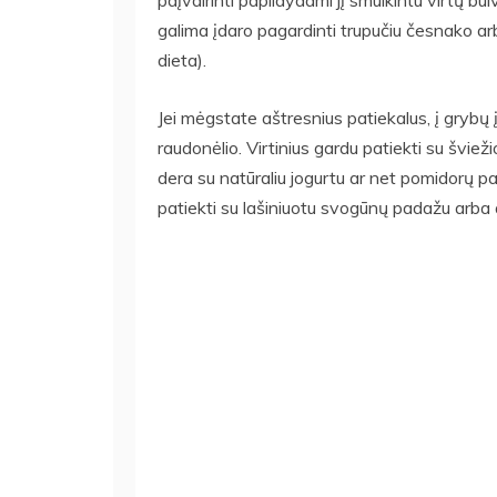
paįvairinti papildydami jį smulkintu virtų b
galima įdaro pagardinti trupučiu česnako a
dieta).
Jei mėgstate aštresnius patiekalus, į grybų į
raudonėlio. Virtinius gardu patiekti su šviež
dera su natūraliu jogurtu ar net pomidorų pa
patiekti su lašiniuotu svogūnų padažu arba