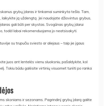
– skanus grybų įdaras ir tinkamai suminkyta tešla. Tam,
s, laikykite ją uždengtą. Jei naudojate džiovintus grybus,
 įdaras gali būti per skystas. Svogūnas grybų įdarui
io, todėl labai rekomenduojama jo neatsisakyti.
uvėje su trupučiu sviesto ar aliejaus – taip jie įgaus
ite juos ant lentelės vienu sluoksniu, pašaldykite, kol
šelį. Tokiu būdu galėsite virtinių visuomet turėti po ranka
dėjos
iriems skoniams ir sezonams. Pagrindinį grybų įdarą galite