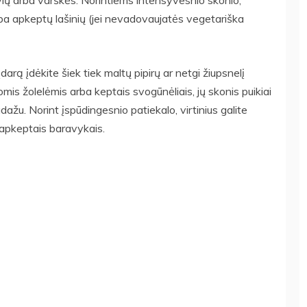
ulvių arba varškės. Norintiems intensyvesnio skonio,
rba apkeptų lašinių (jei nevadovaujatės vegetariška
darą įdėkite šiek tiek maltų pipirų ar netgi žiupsnelį
iomis žolelėmis arba keptais svogūnėliais, jų skonis puikiai
dažu. Norint įspūdingesnio patiekalo, virtinius galite
 apkeptais baravykais.