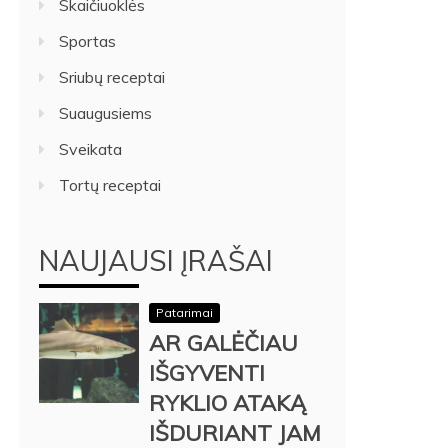
Skaičiuoklės
Sportas
Sriubų receptai
Suaugusiems
Sveikata
Tortų receptai
NAUJAUSI ĮRAŠAI
Patarimai
AR GALĖČIAU
IŠGYVENTI
RYKLIO ATAKĄ
IŠDURIANT JAM