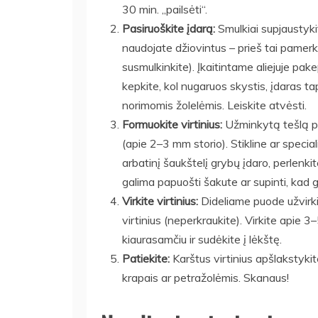
30 min. „pailsėti“.
Pasiruoškite įdarą:
Smulkiai supjaustyki
naudojate džiovintus – prieš tai pamerk
susmulkinkite). Įkaitintame aliejuje pa
kepkite, kol nugaruos skystis, įdaras tap
norimomis žolelėmis. Leiskite atvėsti.
Formuokite virtinius:
Užminkytą tešlą pad
(apie 2–3 mm storio). Stikline ar specia
arbatinį šaukštelį grybų įdaro, perlenkit
galima papuošti šakute ar supinti, kad ge
Virkite virtinius:
Dideliame puode užvirki
virtinius (neperkraukite). Virkite apie 3–5
kiaurasamčiu ir sudėkite į lėkštę.
Patiekite:
Karštus virtinius apšlakstykite
krapais ar petražolėmis. Skanaus!