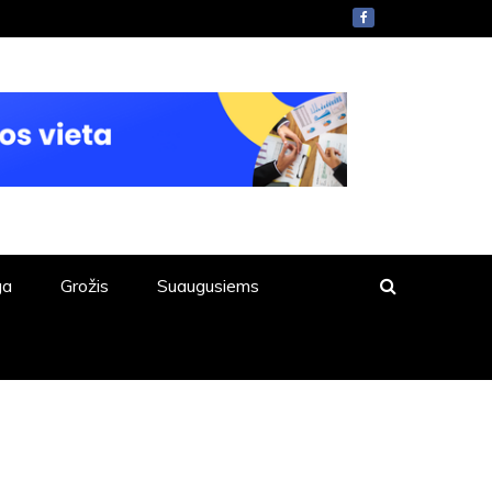
ga
Grožis
Suaugusiems