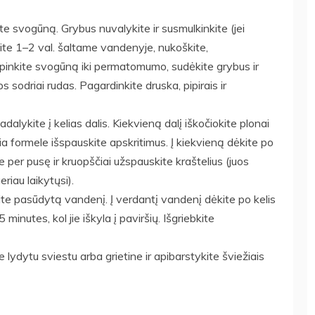
te svogūną. Grybus nuvalykite ir susmulkinkite (jei
ite 1–2 val. šaltame vandenyje, nukoškite,
kepinkite svogūną iki permatomumo, sudėkite grybus ir
s sodriai rudas. Pagardinkite druska, pipirais ir
alykite į kelias dalis. Kiekvieną dalį iškočiokite plonai
lia formele išspauskite apskritimus. Į kiekvieną dėkite po
e per pusę ir kruopščiai užspauskite kraštelius (juos
riau laikytųsi).
te pasūdytą vandenį. Į verdantį vandenį dėkite po kelis
 minutes, kol jie iškyla į paviršių. Išgriebkite
 lydytu sviestu arba grietine ir apibarstykite šviežiais