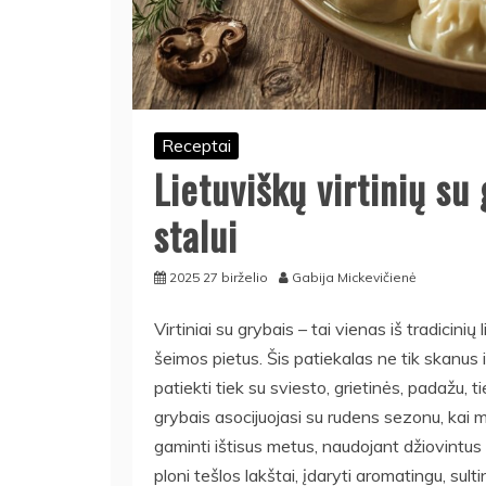
Receptai
Lietuviškų virtinių su
stalui
2025 27 birželio
Gabija Mickevičienė
Virtiniai su grybais – tai vienas iš tradicinių
šeimos pietus. Šis patiekalas ne tik skanus i
patiekti tiek su sviesto, grietinės, padažu, t
grybais asocijuojasi su rudens sezonu, kai mi
gaminti ištisus metus, naudojant džiovintus
ploni tešlos lakštai, įdaryti aromatingu, sult