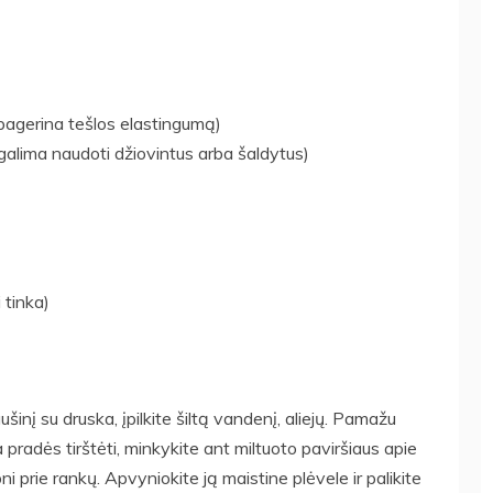
t pagerina tešlos elastingumą)
galima naudoti džiovintus arba šaldytus)
 tinka)
šinį su druska, įpilkite šiltą vandenį, aliejų. Pamažu
a pradės tirštėti, minkykite ant miltuoto paviršiaus apie
pni prie rankų. Apvyniokite ją maistine plėvele ir palikite