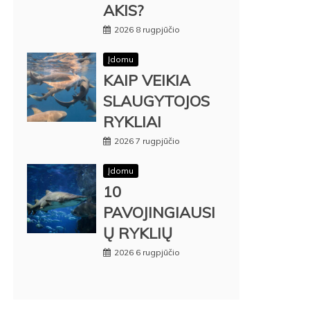
AKIS?
2026 8 rugpjūčio
Įdomu
KAIP VEIKIA
SLAUGYTOJOS
RYKLIAI
2026 7 rugpjūčio
Įdomu
10
PAVOJINGIAUSI
Ų RYKLIŲ
2026 6 rugpjūčio