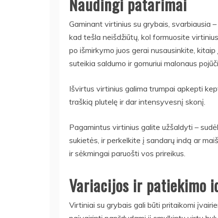
Naudingi patarimai
Gaminant virtinius su grybais, svarbiausia 
kad tešla neišdžiūtų, kol formuosite virtiniu
po išmirkymo juos gerai nusausinkite, kitaip
suteikia saldumo ir gomuriui malonaus pojūč
Išvirtus virtinius galima trumpai apkepti kept
traškią plutelę ir dar intensyvesnį skonį.
Pagamintus virtinius galite užšaldyti – sudėk
sukietės, ir perkelkite į sandarų indą ar mai
ir sėkmingai paruošti vos prireikus.
Variacijos ir patiekimo i
Virtiniai su grybais gali būti pritaikomi įva