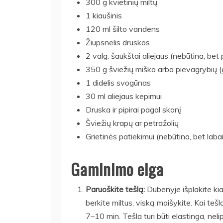
300 g kvietinių miltų
1 kiaušinis
120 ml šilto vandens
Žiupsnelis druskos
2 valg. šaukštai aliejaus (nebūtina, be
350 g šviežių miško arba pievagrybių (
1 didelis svogūnas
30 ml aliejaus kepimui
Druska ir pipirai pagal skonį
Šviežių krapų ar petražolių
Grietinės patiekimui (nebūtina, bet labai
Gaminimo eiga
Paruoškite tešlą:
Dubenyje išplakite kiau
berkite miltus, viską maišykite. Kai tešl
7–10 min. Tešla turi būti elastinga, neli