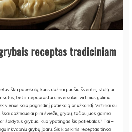
 grybais receptas tradiciniam
 lietuviškų patiekalų, kuris dažnai puošia šventinį stalą ar
r sotus, bet ir nepaprastai universalus: virtinius galima
iek vienus kaip pagrindinį patiekalą ar užkandį. Virtiniai su
škai dažniausiai pilni šviežių grybų, tačiau juos galima
 ar šaldytus grybus. Kuo ypatingas šis patiekalas? Tai –
ingu ir kvapniu grybų įdaru. Šis klasikinis receptas tinka