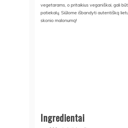
vegetarams, o pritaikius veganiškai, gali bū
patiekalų. Siūlome išbandyti autentišką lietu
skonio malonumą!
Ingredientai