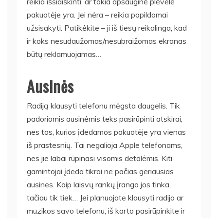
reikia išsiaiškinti, ar tokia apsauginė plėvelė
pakuotėje yra. Jei nėra – reikia papildomai
užsisakyti. Patikėkite – ji iš tiesų reikalinga, kad
ir koks nesudaužomas/nesubraižomas ekranas
būtų reklamuojamas…
Ausinės
Radiją klausyti telefonu mėgsta daugelis. Tik
padoriomis ausinėmis teks pasirūpinti atskirai,
nes tos, kurios įdedamos pakuotėje yra vienas
iš prastesnių. Tai negalioja Apple telefonams,
nes jie labai rūpinasi visomis detalėmis. Kiti
gamintojai įdeda tikrai ne pačias geriausias
ausines. Kaip laisvų rankų įranga jos tinka,
tačiau tik tiek… Jei planuojate klausyti radijo ar
muzikos savo telefonu, iš karto pasirūpinkite ir