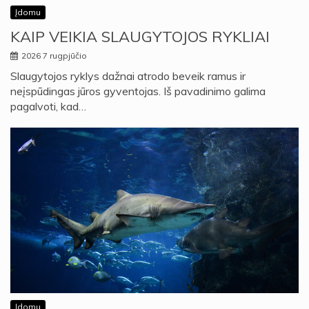
Įdomu
KAIP VEIKIA SLAUGYTOJOS RYKLIAI
2026 7 rugpjūčio
Slaugytojos ryklys dažnai atrodo beveik ramus ir
neįspūdingas jūros gyventojas. Iš pavadinimo galima
pagalvoti, kad…
Įdomu