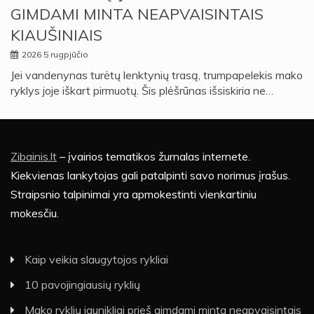
GIMDAMI MINTA NEAPVAISINTAIS
KIAUŠINIAIS
2026 5 rugpjūčio
Jei vandenynas turėtų lenktynių trasą, trumpapelekis mako
ryklys joje iškart pirmuotų. Šis plėšrūnas išsiskiria ne…
Zibainis.lt
– įvairios tematikos žurnalas internete.
Kiekvienas lankytojas gali patalpinti savo norimus įrašus.
Straipsnio talpinimai yra apmokestinti vienkartiniu
mokesčiu.
Kaip veikia slaugytojos rykliai
10 pavojingiausių ryklių
Mako ryklių jaunikliai prieš gimdami minta neapvaisintais