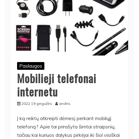
Paslaugos
Mobilieji telefonai
internetu
2022 19 gegužės
andris
Į ką reiktų atkreipti dėmesį perkant mobilųjį
telefoną? Apie tai prirašyta šimtai straipsnių,
tačiau kai kuriuos dalykus pirkėjai iki šiol visiškai