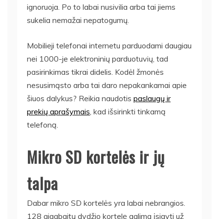
ignoruoja. Po to labai nusivilia arba tai jiems
sukelia nemažai nepatogumų.
Mobilieji telefonai internetu parduodami daugiau
nei 1000-je elektroninių parduotuvių, tad
pasirinkimas tikrai didelis. Kodėl žmonės
nesusimąsto arba tai daro nepakankamai apie
šiuos dalykus? Reikia naudotis
paslaugų ir
prekių aprašymais
, kad išsirinkti tinkamą
telefoną.
Mikro SD kortelės ir jų
talpa
Dabar mikro SD kortelės yra labai nebrangios.
128 gigabaitų dydžio kortelę galima įsigyti už