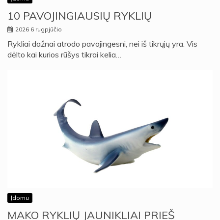
10 PAVOJINGIAUSIŲ RYKLIŲ
2026 6 rugpjūčio
Rykliai dažnai atrodo pavojingesni, nei iš tikrųjų yra. Vis
dėlto kai kurios rūšys tikrai kelia…
Įdomu
MAKO RYKLIŲ JAUNIKLIAI PRIEŠ