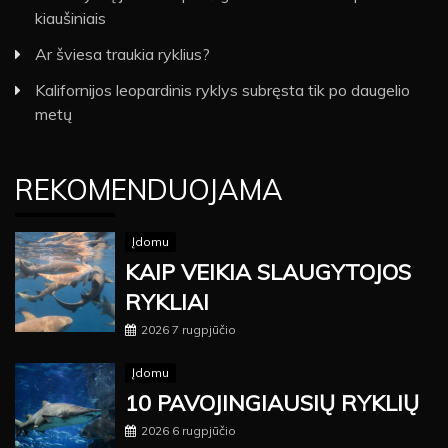
kiaušiniais
Ar šviesa traukia ryklius?
Kalifornijos leopardinis ryklys subręsta tik po daugelio
metų
REKOMENDUOJAMA
Įdomu
KAIP VEIKIA SLAUGYTOJOS
RYKLIAI
2026 7 rugpjūčio
Įdomu
10 PAVOJINGIAUSIŲ RYKLIŲ
2026 6 rugpjūčio