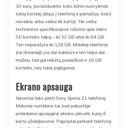
30 eurų. Įsivaizduokite, koks būna nusivylimas
tokią kortelę įdėjus į telefoną ir pamačius, kad ji
neveikia, arba veikia tik kartą!.. Ne veltui
techninėse specifikacijose rašoma apie mikro
SD kortelės talpą – iki 32 GB arba iki 64 GB.
Ten neparašyta iki 128 GB. Mobilieji telefonai
(ne išmanieji) yra dar kuklesni ir ten telpa dar
mažiau, tad gal reikėtų pasiieškoti ir 16 GB
kortelės, nes tokie pajėgumai.
Ekrano apsauga
Neseniai teko pirkti Sony Xperia Z1 telefoną.
Maloniai nustebino tai, kad pakuotėje
pridedama apsauginė ekrano plėvelė, kurią iš
karto užsiklijavome. Paprastai perkant telefoną