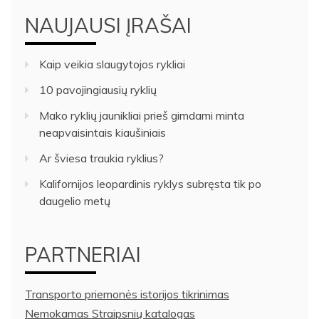
NAUJAUSI ĮRAŠAI
Kaip veikia slaugytojos rykliai
10 pavojingiausių ryklių
Mako ryklių jaunikliai prieš gimdami minta
neapvaisintais kiaušiniais
Ar šviesa traukia ryklius?
Kalifornijos leopardinis ryklys subręsta tik po
daugelio metų
PARTNERIAI
Transporto priemonės istorijos tikrinimas
Nemokamas Straipsnių katalogas