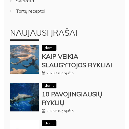
Sveikata
Tortų receptai
NAUJAUSI ĮRAŠAI
Įdomu
KAIP VEIKIA
SLAUGYTOJOS RYKLIAI
2026 7 rugpjūčio
Įdomu
10 PAVOJINGIAUSIŲ
RYKLIŲ
2026 6 rugpjūčio
Įdomu