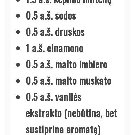
0.5 a.š. sodos
0.5 a.š. druskos
1 a.š. cinamono
0.5 a.š. malto imbiero
0.5 a.š. malto muskato
0.5 a.š. vanilės
ekstrakto (nebūtina, bet
sustiprina aromatą)