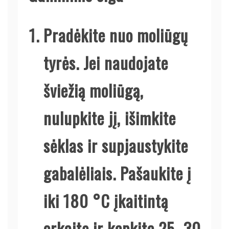
Pradėkite nuo moliūgų
tyrės. Jei naudojate
šviežią moliūgą,
nulupkite jį, išimkite
sėklas ir supjaustykite
gabalėliais. Pašaukite į
iki 180 °C įkaitintą
orkaitę ir kepkite 25–30