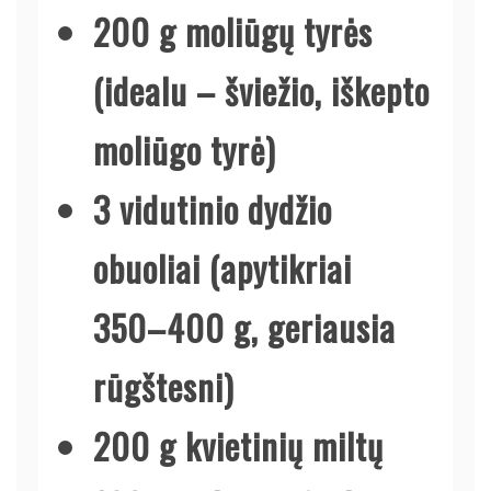
200 g moliūgų tyrės
(idealu – šviežio, iškepto
moliūgo tyrė)
3 vidutinio dydžio
obuoliai (apytikriai
350–400 g, geriausia
rūgštesni)
200 g kvietinių miltų