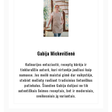
Gabija Mickevičienė
Kulinarijos entuziastė, receptų kūrėja ir
tinklaraščio autorė, kuri virtuvėje jaučiasi kaip
namuose. Jos meilė maistui gimė dar vaikystėje,
stebint močiutę ruošiant tradicinius lietuviškus
patiekalus. Šiandien Gabija dalijasi ne tik
autentiškais šeimos receptais, bet ir moderniais,
sveikesniais jų variantais.