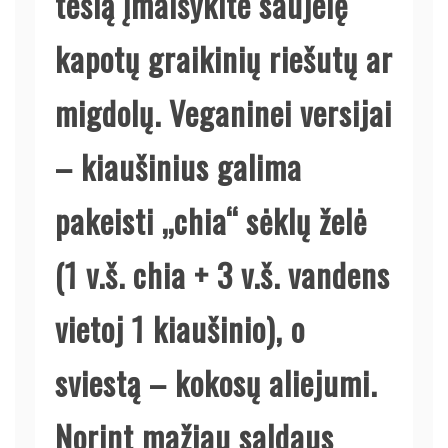
tešlą įmaišykite saujelę
kapotų graikinių riešutų ar
migdolų. Veganinei versijai
– kiaušinius galima
pakeisti „chia“ sėklų želė
(1 v.š. chia + 3 v.š. vandens
vietoj 1 kiaušinio), o
sviestą – kokosų aliejumi.
Norint mažiau saldaus