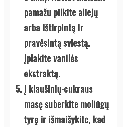
pamažu pilkite aliejų
arba ištirpintą ir
pravėsintą sviestą.
Įplakite vanilės
ekstraktą.
Į kiaušinių-cukraus
masę suberkite moliūgų
tyrę ir išmaišykite, kad