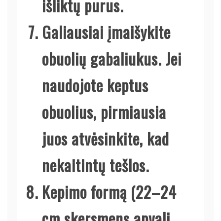
išliktų purus.
Galiausiai įmaišykite
obuolių gabaliukus. Jei
naudojote keptus
obuolius, pirmiausia
juos atvėsinkite, kad
nekaitintų tešlos.
Kepimo formą (22–24
cm skersmens apvali