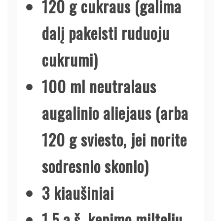
120 g cukraus (galima
dalį pakeisti ruduoju
cukrumi)
100 ml neutralaus
augalinio aliejaus (arba
120 g sviesto, jei norite
sodresnio skonio)
3 kiaušiniai
1.5 a.š. kepimo miltelių