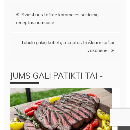
Navigacija
Sviestinės toffee karamelės saldainių
receptas namuose
tarp
įrašų
Tobulų grikių kotletų receptas traškiai ir sočiai
vakarienei
JUMS GALI PATIKTI TAI -