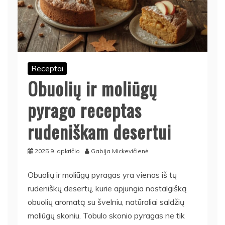
Receptai
Obuolių ir moliūgų
pyrago receptas
rudeniškam desertui
2025 9 lapkričio
Gabija Mickevičienė
Obuolių ir moliūgų pyragas yra vienas iš tų
rudeniškų desertų, kurie apjungia nostalgišką
obuolių aromatą su švelniu, natūraliai saldžių
moliūgų skoniu. Tobulo skonio pyragas ne tik