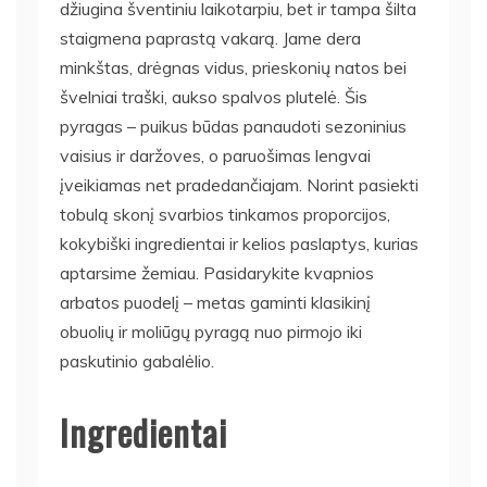
džiugina šventiniu laikotarpiu, bet ir tampa šilta
staigmena paprastą vakarą. Jame dera
minkštas, drėgnas vidus, prieskonių natos bei
švelniai traški, aukso spalvos plutelė. Šis
pyragas – puikus būdas panaudoti sezoninius
vaisius ir daržoves, o paruošimas lengvai
įveikiamas net pradedančiajam. Norint pasiekti
tobulą skonį svarbios tinkamos proporcijos,
kokybiški ingredientai ir kelios paslaptys, kurias
aptarsime žemiau. Pasidarykite kvapnios
arbatos puodelį – metas gaminti klasikinį
obuolių ir moliūgų pyragą nuo pirmojo iki
paskutinio gabalėlio.
Ingredientai