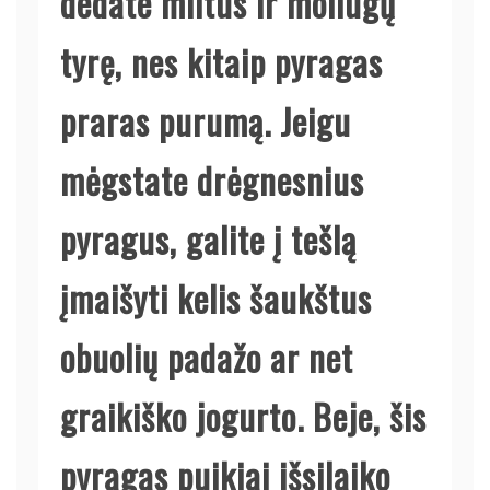
dedate miltus ir moliūgų
tyrę, nes kitaip pyragas
praras purumą. Jeigu
mėgstate drėgnesnius
pyragus, galite į tešlą
įmaišyti kelis šaukštus
obuolių padažo ar net
graikiško jogurto. Beje, šis
pyragas puikiai išsilaiko