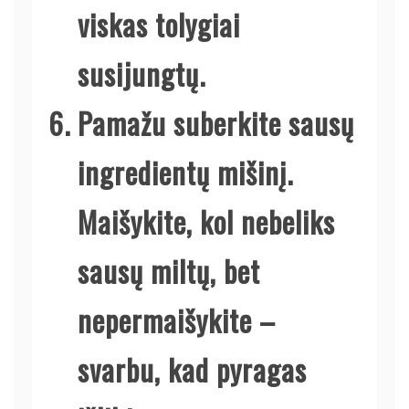
viskas tolygiai
susijungtų.
Pamažu suberkite sausų
ingredientų mišinį.
Maišykite, kol nebeliks
sausų miltų, bet
nepermaišykite –
svarbu, kad pyragas