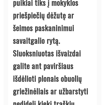
puikiai tiks į mokyklos
priešpiečių dėžutę ar
šeimos paskaninimui
savaitgalio rytą.
Sluoksniuotas išvaizdai
galite ant paviršiaus
išdėlioti plonais obuolių
griežinėliais ar užbarstyti
nedidelį kiekį traškių