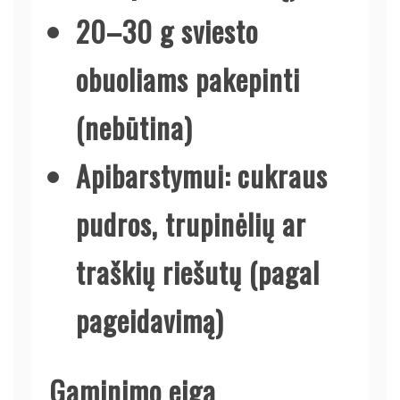
20–30 g sviesto
obuoliams pakepinti
(nebūtina)
Apibarstymui: cukraus
pudros, trupinėlių ar
traškių riešutų (pagal
pageidavimą)
Gaminimo eiga