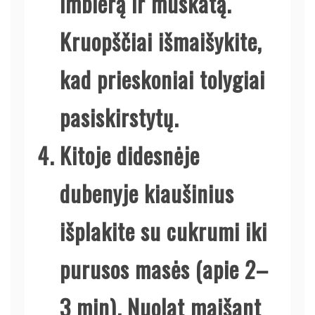
imbierą ir muskatą.
Kruopščiai išmaišykite,
kad prieskoniai tolygiai
pasiskirstytų.
Kitoje didesnėje
dubenyje kiaušinius
išplakite su cukrumi iki
purusos masės (apie 2–
3 min). Nuolat maišant