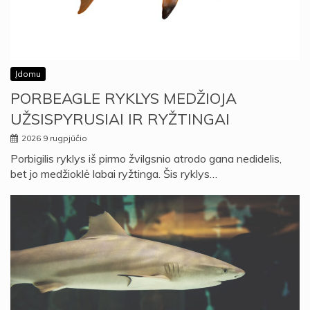
Įdomu
PORBEAGLE RYKLYS MEDŽIOJA
UŽSISPYRUSIAI IR RYŽTINGAI
2026 9 rugpjūčio
Porbigilis ryklys iš pirmo žvilgsnio atrodo gana nedidelis,
bet jo medžioklė labai ryžtinga. Šis ryklys…