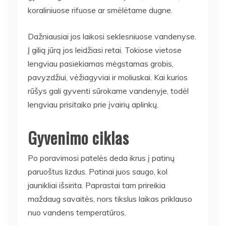
koraliniuose rifuose ar smėlėtame dugne.
Dažniausiai jos laikosi seklesniuose vandenyse.
Į gilią jūrą jos leidžiasi retai. Tokiose vietose
lengviau pasiekiamas mėgstamas grobis,
pavyzdžiui, vėžiagyviai ir moliuskai. Kai kurios
rūšys gali gyventi sūrokame vandenyje, todėl
lengviau prisitaiko prie įvairių aplinkų.
Gyvenimo ciklas
Po poravimosi patelės deda ikrus į patinų
paruoštus lizdus. Patinai juos saugo, kol
jaunikliai išsirita. Paprastai tam prireikia
maždaug savaitės, nors tikslus laikas priklauso
nuo vandens temperatūros.