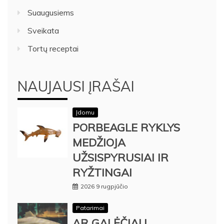
Suaugusiems
Sveikata
Tortų receptai
NAUJAUSI ĮRAŠAI
Įdomu
PORBEAGLE RYKLYS
MEDŽIOJA
UŽSISPYRUSIAI IR
RYŽTINGAI
2026 9 rugpjūčio
Patarimai
AR GALĖČIAU