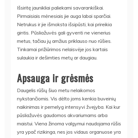
Išsiritę jaunikliai paliekami savarankiškai.
Pirmaisiais mėnesiais jie auga labai sparčiai.
Netrukus ir jie išmoksta išsipūsti, kai prireikia
gintis. Pūsliažuvės gali gyventi ne vienerius
metus, tačiau jų amžius priklauso nuo rūšies.
Tinkamai prižiūrimos nelaisvėje jos kartais
sulaukia ir dešimties metų ar daugiau.
Apsauga ir grėsmės
Daugelis rūšių šiuo metu nelaikomos
nykstančiomis. Vis dėlto joms kenkia buveinių
naikinimas ir pernelyg intensyvi žvejyba. Kai kur
pūsliažuvės gaudomos akvariumams arba
maistui. Viena žinoma valgymui naudojama rūšis
yra ypač rizikinga, nes jos vidaus organuose yra