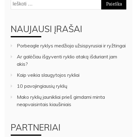
Ieškoti:
NAUJAUSI ĮRAŠAI
Porbeagle ryklys medžioja užsispyrusiai ir ryžtingai
Ar galėčiau išgyventi ryklio ataką išduriant jam
akis?
Kaip veikia slaugytojos rykliai
10 pavojingiausių ryklių
Mako ryklių jaunikliai prieš gimdami minta
neapvaisintais kiaušiniais
PARTNERIAI