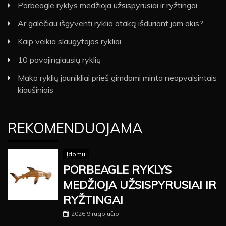
Porbeagle ryklys medžioja užsispyrusiai ir ryžtingai
Ar galėčiau išgyventi ryklio ataką išduriant jam akis?
Kaip veikia slaugytojos rykliai
10 pavojingiausių ryklių
Mako ryklių jaunikliai prieš gimdami minta neapvaisintais
kiaušiniais
REKOMENDUOJAMA
Įdomu
PORBEAGLE RYKLYS
MEDŽIOJA UŽSISPYRUSIAI IR
RYŽTINGAI
2026 9 rugpjūčio