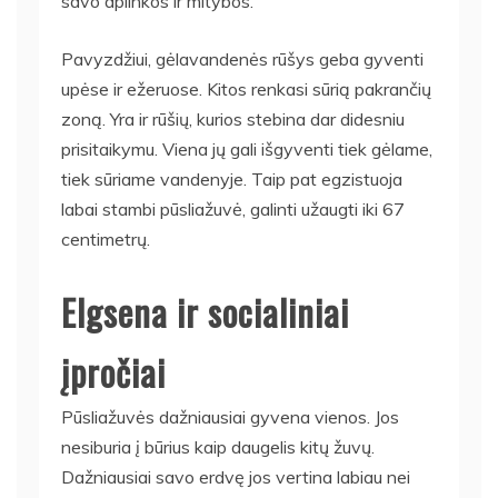
savo aplinkos ir mitybos.
Pavyzdžiui, gėlavandenės rūšys geba gyventi
upėse ir ežeruose. Kitos renkasi sūrią pakrančių
zoną. Yra ir rūšių, kurios stebina dar didesniu
prisitaikymu. Viena jų gali išgyventi tiek gėlame,
tiek sūriame vandenyje. Taip pat egzistuoja
labai stambi pūsliažuvė, galinti užaugti iki 67
centimetrų.
Elgsena ir socialiniai
įpročiai
Pūsliažuvės dažniausiai gyvena vienos. Jos
nesiburia į būrius kaip daugelis kitų žuvų.
Dažniausiai savo erdvę jos vertina labiau nei