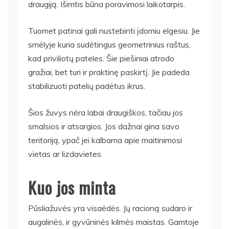
draugiją. Išimtis būna poravimosi laikotarpis.
Tuomet patinai gali nustebinti įdomiu elgesiu. Jie
smėlyje kuria sudėtingus geometrinius raštus,
kad priviliotų pateles. Šie piešiniai atrodo
gražiai, bet turi ir praktinę paskirtį. Jie padeda
stabilizuoti patelių padėtus ikrus.
Šios žuvys nėra labai draugiškos, tačiau jos
smalsios ir atsargios. Jos dažnai gina savo
teritoriją, ypač jei kalbama apie maitinimosi
vietas ar lizdavietes.
Kuo jos minta
Pūsliažuvės yra visaėdės. Jų racioną sudaro ir
augalinės, ir gyvūninės kilmės maistas. Gamtoje