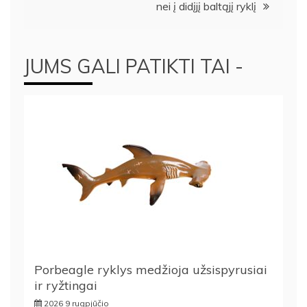
nei į didįjį baltąjį ryklį
JUMS GALI PATIKTI TAI -
Porbeagle ryklys medžioja užsispyrusiai
ir ryžtingai
2026 9 rugpjūčio