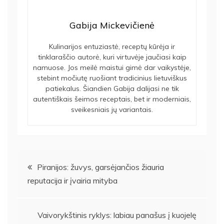
Gabija Mickevičienė
Kulinarijos entuziastė, receptų kūrėja ir
tinklaraščio autorė, kuri virtuvėje jaučiasi kaip
namuose. Jos meilė maistui gimė dar vaikystėje,
stebint močiutę ruošiant tradicinius lietuviškus
patiekalus. Šiandien Gabija dalijasi ne tik
autentiškais šeimos receptais, bet ir moderniais,
sveikesniais jų variantais.
Navigacija
Piranijos: žuvys, garsėjančios žiauria
reputacija ir įvairia mityba
tarp
įrašų
Vaivorykštinis ryklys: labiau panašus į kuojelę