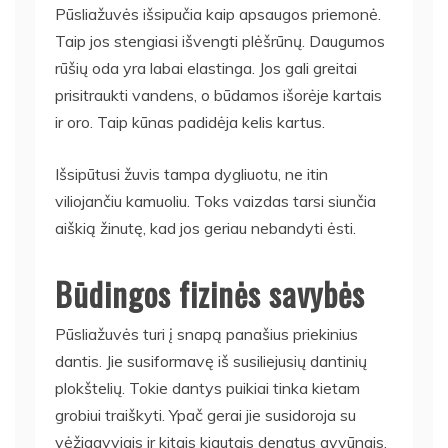
Pūsliažuvės išsipučia kaip apsaugos priemonė.
Taip jos stengiasi išvengti plėšrūnų. Daugumos
rūšių oda yra labai elastinga. Jos gali greitai
prisitraukti vandens, o būdamos išorėje kartais
ir oro. Taip kūnas padidėja kelis kartus.
Išsipūtusi žuvis tampa dygliuotu, ne itin
viliojančiu kamuoliu. Toks vaizdas tarsi siunčia
aiškią žinutę, kad jos geriau nebandyti ėsti.
Būdingos fizinės savybės
Pūsliažuvės turi į snapą panašius priekinius
dantis. Jie susiformavę iš susiliejusių dantinių
plokštelių. Tokie dantys puikiai tinka kietam
grobiui traiškyti. Ypač gerai jie susidoroja su
vėžiagyviais ir kitais kiautais dengtus gyvūnais.