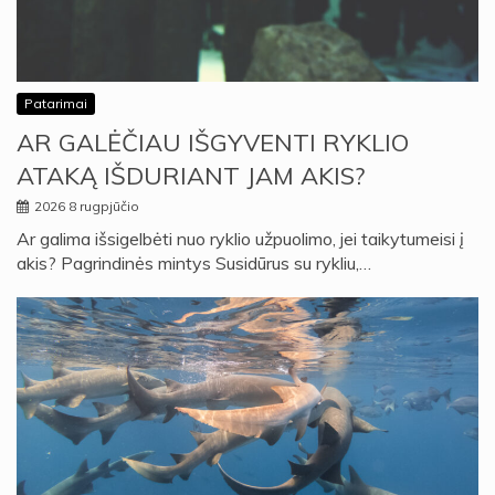
Patarimai
AR GALĖČIAU IŠGYVENTI RYKLIO
ATAKĄ IŠDURIANT JAM AKIS?
2026 8 rugpjūčio
Ar galima išsigelbėti nuo ryklio užpuolimo, jei taikytumeisi į
akis? Pagrindinės mintys Susidūrus su rykliu,…