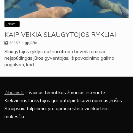
Įdomu
KAIP VEIKIA SLAUGYTOJOS RYKLIAI
2026 7 rugpjūčio
Slaugytojos ryklys dažnai atrodo beveik ramus ir
neįspūdingas jūros gyventojas. Iš pavadinimo galima
pagalvoti, kad…
Zibainis.lt
– įvairios tematikos žurnalas internete.
Kiekvienas lankytojas gali patalpinti savo norimus įrašus.
Straipsnio talpinimai yra apmokestinti vienkartiniu
mokesčiu.