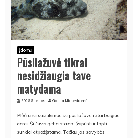
Įdomu
Pūsliažuvė tikrai
nesidžiaugia tave
matydama
2026 6 liepos
Gabija Mickevičienė
Plėšrūnui susitikimas su pūsliažuve retai baigiasi
gerai. Ši žuvis geba staiga išsipūsti ir tapti
sunkiai atpažįstama. Tačiau jos savybės