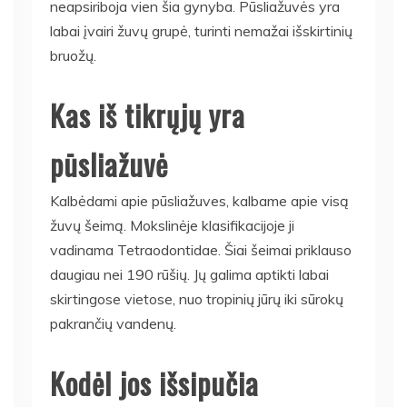
neapsiriboja vien šia gynyba. Pūsliažuvės yra
labai įvairi žuvų grupė, turinti nemažai išskirtinių
bruožų.
Kas iš tikrųjų yra
pūsliažuvė
Kalbėdami apie pūsliažuves, kalbame apie visą
žuvų šeimą. Mokslinėje klasifikacijoje ji
vadinama Tetraodontidae. Šiai šeimai priklauso
daugiau nei 190 rūšių. Jų galima aptikti labai
skirtingose vietose, nuo tropinių jūrų iki sūrokų
pakrančių vandenų.
Kodėl jos išsipučia