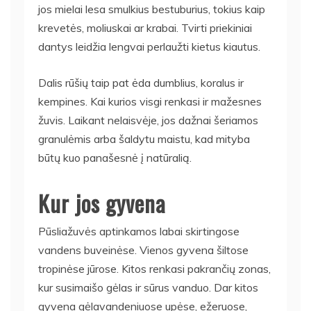
jos mielai lesa smulkius bestuburius, tokius kaip
krevetės, moliuskai ar krabai. Tvirti priekiniai
dantys leidžia lengvai perlaužti kietus kiautus.
Dalis rūšių taip pat ėda dumblius, koralus ir
kempines. Kai kurios visgi renkasi ir mažesnes
žuvis. Laikant nelaisvėje, jos dažnai šeriamos
granulėmis arba šaldytu maistu, kad mityba
būtų kuo panašesnė į natūralią.
Kur jos gyvena
Pūsliažuvės aptinkamos labai skirtingose
vandens buveinėse. Vienos gyvena šiltose
tropinėse jūrose. Kitos renkasi pakrančių zonas,
kur susimaišo gėlas ir sūrus vanduo. Dar kitos
gyvena gėlavandeniuose upėse, ežeruose,