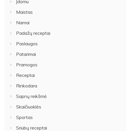
Įdomu
Maistas
Namai
Padažų receptai
Paslaugos
Patarimai
Pramogos
Receptai
Rinkodara
Sapnų reikšmė
Skaičiuoklės
Sportas
Sriubų receptai