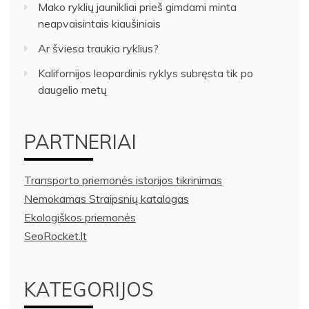
Mako ryklių jaunikliai prieš gimdami minta
neapvaisintais kiaušiniais
Ar šviesa traukia ryklius?
Kalifornijos leopardinis ryklys subręsta tik po
daugelio metų
PARTNERIAI
Transporto priemonės istorijos tikrinimas
Nemokamas Straipsnių katalogas
Ekologiškos priemonės
SeoRocket.lt
KATEGORIJOS