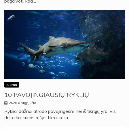
pagalvoti, kad…
Įdomu
10 PAVOJINGIAUSIŲ RYKLIŲ
2026 6 rugpjūčio
Rykliai dažnai atrodo pavojingesni, nei iš tikrųjų yra. Vis
dėlto kai kurios rūšys tikrai kelia…