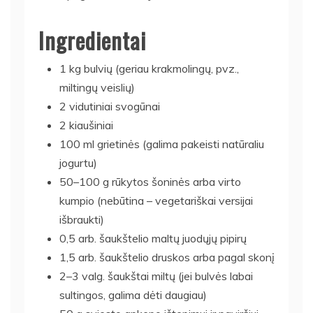
Ingredientai
1 kg bulvių (geriau krakmolingų, pvz.,
miltingų veislių)
2 vidutiniai svogūnai
2 kiaušiniai
100 ml grietinės (galima pakeisti natūraliu
jogurtu)
50–100 g rūkytos šoninės arba virto
kumpio (nebūtina – vegetariškai versijai
išbraukti)
0,5 arb. šaukštelio maltų juodųjų pipirų
1,5 arb. šaukštelio druskos arba pagal skonį
2–3 valg. šaukštai miltų (jei bulvės labai
sultingos, galima dėti daugiau)