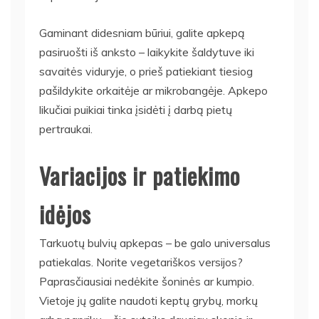
Gaminant didesniam būriui, galite apkepą
pasiruošti iš anksto – laikykite šaldytuve iki
savaitės viduryje, o prieš patiekiant tiesiog
pašildykite orkaitėje ar mikrobangėje. Apkepo
likučiai puikiai tinka įsidėti į darbą pietų
pertraukai.
Variacijos ir patiekimo
idėjos
Tarkuotų bulvių apkepas – be galo universalus
patiekalas. Norite vegetariškos versijos?
Paprasčiausiai nedėkite šoninės ar kumpio.
Vietoje jų galite naudoti keptų grybų, morkų