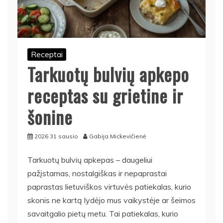
Receptai
Tarkuotų bulvių apkepo
receptas su grietine ir
šonine
2026 31 sausio
Gabija Mickevičienė
Tarkuotų bulvių apkepas – daugeliui
pažįstamas, nostalgiškas ir nepaprastai
paprastas lietuviškos virtuvės patiekalas, kurio
skonis ne kartą lydėjo mus vaikystėje ar šeimos
savaitgalio pietų metu. Tai patiekalas, kurio