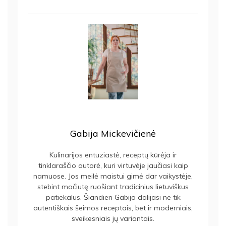
Gabija Mickevičienė
Kulinarijos entuziastė, receptų kūrėja ir
tinklaraščio autorė, kuri virtuvėje jaučiasi kaip
namuose. Jos meilė maistui gimė dar vaikystėje,
stebint močiutę ruošiant tradicinius lietuviškus
patiekalus. Šiandien Gabija dalijasi ne tik
autentiškais šeimos receptais, bet ir moderniais,
sveikesniais jų variantais.