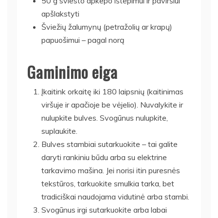
50 g sviesto apkepo ištepimui ir paviršiui
apšlakstyti
Šviežių žalumynų (petražolių ar krapų)
papuošimui – pagal norą
Gaminimo eiga
Įkaitink orkaitę iki 180 laipsnių (kaitinimas
viršuje ir apačioje be vėjelio). Nuvalykite ir
nulupkite bulves. Svogūnus nulupkite,
suplaukite.
Bulves stambiai sutarkuokite – tai galite
daryti rankiniu būdu arba su elektrine
tarkavimo mašina. Jei norisi itin puresnės
tekstūros, tarkuokite smulkia tarka, bet
tradiciškai naudojama vidutinė arba stambi.
Svogūnus irgi sutarkuokite arba labai