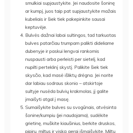
smulkiai supjaustykite. Jei naudosite šoninę
ar kumpį, juos taip pat supjaustykite mažais
kubeliais ir šiek tiek pakepinkite sausai
keptuvėje.
Bulvės dažnai labai sultingos, tad tarkuotas
bulves patarčiau trumpam palikti dideliame
dubenyje ir paskui lengvai rankomis
nuspausti arba perleisti per sietelį, kad
nupilti perteklinį skystį. Palikite šiek tiek
skysčio, kad masė išliktų drėgna. Jei norite
dar labiau sodraus skonio – atskirtoje
sultyje nusėda bulvių krakmolas, jį galite
įmaišyti atgal į masę.
Sumaišykite bulves su svogūnais, atvėsinta
šonine/kumpiu (jei naudojama), sudėkite
grietinę, muškite kiaušinius, berkite druskos,
pipirų, miltus ir viską gerai išmaišykite. Miltų