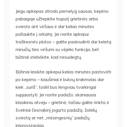
Jeigu apkepas atrodo pernelyg sausas, kepimo
pabaigoje užtepkite truputį grietinės arba
sviesto ant viršaus ir dar kelias minutes
pašaukite į orkaitę. Jei norite apkepui
traškesnės plutos – galite paskrudinti dar keletą
minučių ties viršumi su vėjelio funkcija, bet
būtinai stebėkite, kad nesudegtų.
Būtinai leiskite apkepui kelias minutes pastovėti
po kepimo – kiaušiniai ir bulvių krakmolas dar
kiek „suriš”, todėl bus lengviau tvarkingai
supjaustyti. Jei norite padažo, skaniausia
klasikiniu atveju – grietinė, tačiau galite rinktis ir
švelniai česnakinį jogurto padažą, žolelių
sviestą ar net „mėsingesnių” padažų
improvizacijas.