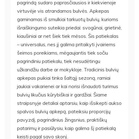
pagrindą sudaro paprasčiausios ir kiekvienoje
virtuvėje vis atrandamos bulvės. Apkepas
gaminamas iš smulkiai tarkuotų bulvių, kurioms
išraiškingumo suteikia priedai: svogūnai, grietinė,
kiaušiniai ar net šiek tiek mėsos. Šis patiekalas
– universalus, nes jį galima pritaikyti įvairiems
šeimos poreikiams, mėgaujantis tiek sočiu
pagrindiniu patiekalu, tiek nesudėtingu
užkandžiu darbe ar mokykloje. Tradicinis bulvių
apkepas puikiai tinka šaltąjį sezoną, ramiai
jaukiai vakarienei ar kai norisi išnaudoti turimus
bulvių likučius kūrybiškai ir gardžiai. Šiame
straipsnyje detaliai aptarsiu, kaip išsikepti aukso
spalvos bulvių apkepą, pateiksiu proporcijų
pavyzdį, pagrindinius žingsnius, praktiškų
patarimų ir pasiūlysiu, kaip galima šį patiekalą
keisti pagal savo skonį.