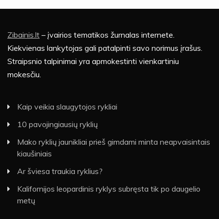
Zibainis.lt
– įvairios tematikos žurnalas internete.
Kiekvienas lankytojas gali patalpinti savo norimus įrašus.
Straipsnio talpinimai yra apmokestinti vienkartiniu
mokesčiu.
Kaip veikia slaugytojos rykliai
10 pavojingiausių ryklių
Mako ryklių jaunikliai prieš gimdami minta neapvaisintais
kiaušiniais
Ar šviesa traukia ryklius?
Kalifornijos leopardinis ryklys subręsta tik po daugelio
metų