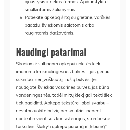
pjaustysis ir nekris formos. Apibarstykite
smulkintomis žalumynais.
Patiekite apkepą šiltą su grietine, varškės
padažu, šviežiomis salotomis arba
raugintomis daržovėmis.
Naudingi patarimai
Skaniam ir sultingam apkepui rinkitės kiek
įmanoma krakmolingesnes bulves – jos geriau
sukimba, nei „vaškuotų” rūšių bulvės. Jei
naudojate šviežias vasarines bulves, jos būna
vandeningesnės, todėl miltų kiekį gali tekti šiek
tiek padidinti. Apkepo tekstūrai labai svarbu –
nesutarkuokite bulvių per smulkiai, nebent
norite itin vientisos konsistencijos; stambesnė
tarka leis išlaikyti apkepo purumą ir „kibumą”.