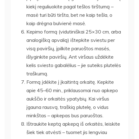
kiekį reguliuokite pagal tešlos tirštumą –
masė turi būti tiršta, bet ne kaip tešla, o
kaip drėgna bulvienė masė.
Kepimo formą (vidutiniškai 25×30 cm, arba
analogišką apvalią) ištepkite sviestu per
visą paviršių, įpilkite paruoštos masės,
išlyginkite paviršių. Ant viršaus uždėkite
kelis sviesto gabalėlius – jie suteiks plutelės
traškumą.
Formą įdėkite į įkaitintą orkaitę. Kepkite
apie 45–60 min., priklausomai nuo apkepo
aukščio ir orkaitės ypatybių. Kai viršus
įgauna rausvą, traškią plutelę, o vidus
minkštas – apkepas bus paruoštas.
Ištraukite keptą apkepą iš orkaitės, leiskite
šiek tiek atvėsti – tuomet jis lengviau