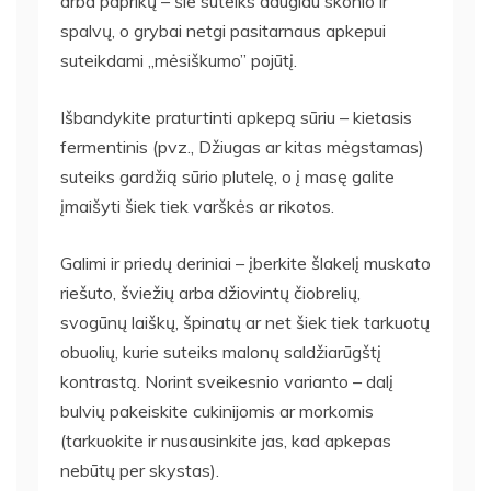
arba paprikų – šie suteiks daugiau skonio ir
spalvų, o grybai netgi pasitarnaus apkepui
suteikdami „mėsiškumo” pojūtį.
Išbandykite praturtinti apkepą sūriu – kietasis
fermentinis (pvz., Džiugas ar kitas mėgstamas)
suteiks gardžią sūrio plutelę, o į masę galite
įmaišyti šiek tiek varškės ar rikotos.
Galimi ir priedų deriniai – įberkite šlakelį muskato
riešuto, šviežių arba džiovintų čiobrelių,
svogūnų laiškų, špinatų ar net šiek tiek tarkuotų
obuolių, kurie suteiks malonų saldžiarūgštį
kontrastą. Norint sveikesnio varianto – dalį
bulvių pakeiskite cukinijomis ar morkomis
(tarkuokite ir nusausinkite jas, kad apkepas
nebūtų per skystas).