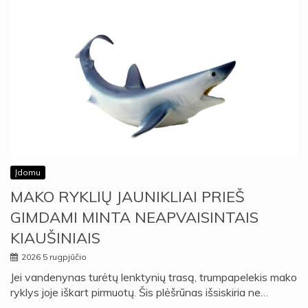
Įdomu
MAKO RYKLIŲ JAUNIKLIAI PRIEŠ
GIMDAMI MINTA NEAPVAISINTAIS
KIAUŠINIAIS
2026 5 rugpjūčio
Jei vandenynas turėtų lenktynių trasą, trumpapelekis mako
ryklys joje iškart pirmuotų. Šis plėšrūnas išsiskiria ne…