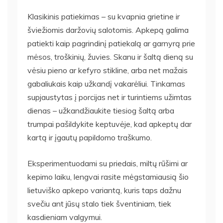
Klasikinis patiekimas – su kvapnia grietine ir
šviežiomis daržovių salotomis. Apkepą galima
patiekti kaip pagrindinį patiekalą ar garnyrą prie
mėsos, troškinių, žuvies. Skanu ir šaltą dieną su
vėsiu pieno ar kefyro stikline, arba net mažais
gabaliukais kaip užkandį vakarėliui. Tinkamas
supjaustytas į porcijas net ir turintiems užimtas
dienas – užkandžiaukite tiesiog šaltą arba
trumpai pašildykite keptuvėje, kad apkeptų dar
kartą ir įgautų papildomo traškumo.
Eksperimentuodami su priedais, miltų rūšimi ar
kepimo laiku, lengvai rasite mėgstamiausią šio
lietuviško apkepo variantą, kuris taps dažnu
svečiu ant jūsų stalo tiek šventiniam, tiek
kasdieniam valgymui.