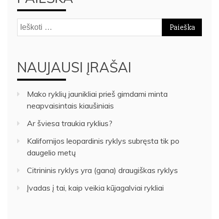
Ieškoti:
NAUJAUSI ĮRAŠAI
Mako ryklių jaunikliai prieš gimdami minta
neapvaisintais kiaušiniais
Ar šviesa traukia ryklius?
Kalifornijos leopardinis ryklys subręsta tik po
daugelio metų
Citrininis ryklys yra (gana) draugiškas ryklys
Įvadas į tai, kaip veikia kūjagalviai rykliai