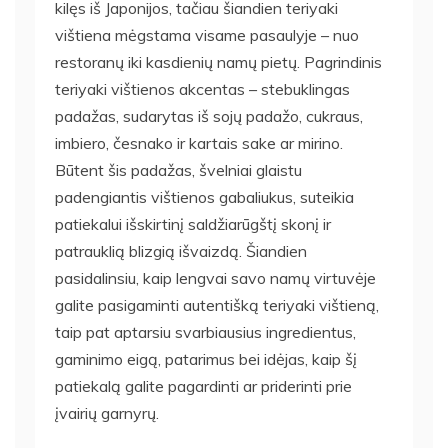
kilęs iš Japonijos, tačiau šiandien teriyaki
vištiena mėgstama visame pasaulyje – nuo
restoranų iki kasdienių namų pietų. Pagrindinis
teriyaki vištienos akcentas – stebuklingas
padažas, sudarytas iš sojų padažo, cukraus,
imbiero, česnako ir kartais sake ar mirino.
Būtent šis padažas, švelniai glaistu
padengiantis vištienos gabaliukus, suteikia
patiekalui išskirtinį saldžiarūgštį skonį ir
patrauklią blizgią išvaizdą. Šiandien
pasidalinsiu, kaip lengvai savo namų virtuvėje
galite pasigaminti autentišką teriyaki vištieną,
taip pat aptarsiu svarbiausius ingredientus,
gaminimo eigą, patarimus bei idėjas, kaip šį
patiekalą galite pagardinti ar priderinti prie
įvairių garnyrų.