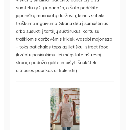
samteliu ryžių ir padažo, o šalia padėkite
japoniškų marinuotų daržovių, kurios suteiks
traškumo ir gaivumo. Skanu dėti į sumuštinius
arba susukti į tortilijų suktinukus, kartu su
traškiomis daržovėmis ir kiek wasabi majonezo
– toks patiekalas taps azijietišku „street food“
įkvėptu pasirinkimu. Jei mėgstate aštresnį
skonį, į padažą galite įmaišyti šaukštelį
aitriosios paprikos ar kalendrų.