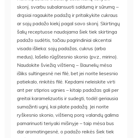
skonį, svarbu subalansuoti saldumą ir sūrumą –
drąsiai ragaukite padažą ir pritaikykite cukraus
ar sojų padažo kiekį pagal savo skonį. Skirtingų
šalių receptuose naudojama šiek tiek skirtinga
padažo sudėtis, tačiau pagrindiniai akcentai
visada išlieka: sojų padažas, cukrus (arba
medus), lašelio rūgštesnio skonio (pvz., mirino).
Naudokite šviežią vištieną – šlaunelių mėsa
išliks sultingesnė nei filė, bet jei norite liesesnio
patiekalo, rinkitės filė. Kepdami neleiskite virti
ant per stiprios ugnies – kitaip padažas gali per
greitai karamelizuotis ir sudegti, todėl geriausia
sumažinti ugnį, kai pilate padažą. Jei norite
ryškesnio skonio, vištieną porą valandų galima
pamarinuoti teriyaki mišinyje – taip mėsa bus
dar aromatingesnė, o padažo reikės šiek tiek