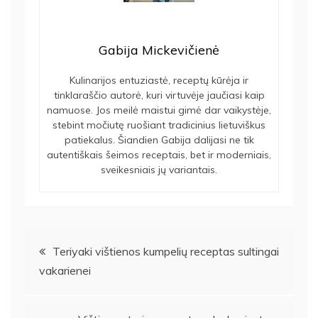
Gabija Mickevičienė
Kulinarijos entuziastė, receptų kūrėja ir
tinklaraščio autorė, kuri virtuvėje jaučiasi kaip
namuose. Jos meilė maistui gimė dar vaikystėje,
stebint močiutę ruošiant tradicinius lietuviškus
patiekalus. Šiandien Gabija dalijasi ne tik
autentiškais šeimos receptais, bet ir moderniais,
sveikesniais jų variantais.
Navigacija
Teriyaki vištienos kumpelių receptas sultingai
vakarienei
tarp