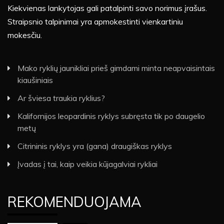
Kiekvienas lankytojas gali patalpinti savo norimus įrašus.
Straipsnio talpinimai yra apmokestinti vienkartiniu
mokesčiu.
Mako ryklių jaunikliai prieš gimdami minta neapvaisintais
kiaušiniais
Ar šviesa traukia ryklius?
Kalifornijos leopardinis ryklys subręsta tik po daugelio
metų
Citrininis ryklys yra (gana) draugiškas ryklys
Įvadas į tai, kaip veikia kūjagalviai rykliai
REKOMENDUOJAMA