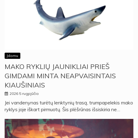
Įdomu
MAKO RYKLIŲ JAUNIKLIAI PRIEŠ
GIMDAMI MINTA NEAPVAISINTAIS
KIAUŠINIAIS
2026 5 rugpjūčio
Jei vandenynas turėtų lenktynių trasą, trumpapelekis mako
ryklys joje iškart pirmuotų. Šis plėšrūnas išsiskiria ne…