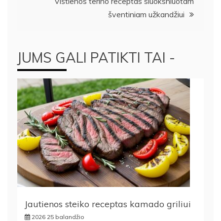
įrašų
Vištienos terino receptas sluoksniuotam
šventiniam užkandžiui
JUMS GALI PATIKTI TAI -
Jautienos steiko receptas kamado griliui
2026 25 balandžio