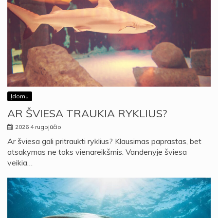
Įdomu
AR ŠVIESA TRAUKIA RYKLIUS?
2026 4 rugpjūčio
Ar šviesa gali pritraukti ryklius? Klausimas paprastas, bet
atsakymas ne toks vienareikšmis. Vandenyje šviesa
veikia…