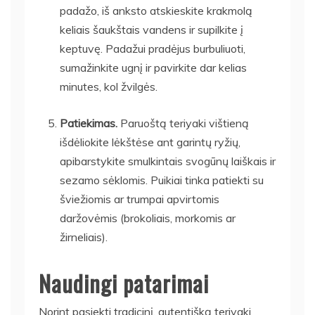
padažo, iš anksto atskieskite krakmolą
keliais šaukštais vandens ir supilkite į
keptuvę. Padažui pradėjus burbuliuoti,
sumažinkite ugnį ir pavirkite dar kelias
minutes, kol žvilgės.
Patiekimas.
Paruoštą teriyaki vištieną
išdėliokite lėkštėse ant garintų ryžių,
apibarstykite smulkintais svogūnų laiškais ir
sezamo sėklomis. Puikiai tinka patiekti su
šviežiomis ar trumpai apvirtomis
daržovėmis (brokoliais, morkomis ar
žirneliais).
Naudingi patarimai
Norint pasiekti tradicinį, autentišką teriyaki