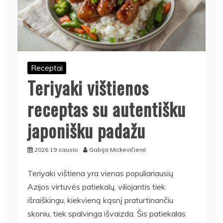
Receptai
Teriyaki vištienos
receptas su autentišku
japonišku padažu
2026 19 sausio
Gabija Mickevičienė
Teriyaki vištiena yra vienas populiariausių
Azijos virtuvės patiekalų, viliojantis tiek
išraiškingu, kiekvieną kąsnį praturtinančiu
skoniu, tiek spalvinga išvaizda. Šis patiekalas