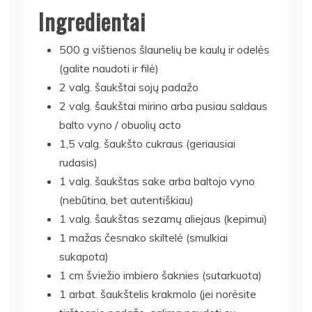
Ingredientai
500 g vištienos šlaunelių be kaulų ir odelės
(galite naudoti ir filė)
2 valg. šaukštai sojų padažo
2 valg. šaukštai mirino arba pusiau saldaus
balto vyno / obuolių acto
1,5 valg. šaukšto cukraus (geriausiai
rudasis)
1 valg. šaukštas sake arba baltojo vyno
(nebūtina, bet autentiškiau)
1 valg. šaukštas sezamų aliejaus (kepimui)
1 mažas česnako skiltelė (smulkiai
sukapota)
1 cm šviežio imbiero šaknies (sutarkuota)
1 arbat. šaukštelis krakmolo (jei norėsite