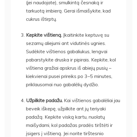
(jei naudojate), smulkintą česnaką ir
tarkuotą imbierą. Gerai išmaišykite, kad
cukrus ištirptų.
Kepkite vištieną.
Įkaitinkite keptuvę su
sezamų aliejumi ant vidutinės ugnies.
Sudėkite vištienos gabaliukus, lengvai
pabarstykite druska ir pipirais. Kepkite, kol
vištiena gražiai apskrus iš abiejų pusių –
kiekvienai pusei prireiks po 3–5 minutes,
priklausomai nuo gabalėlių dydžio.
Užpilkite padažu.
Kai vištienos gabalėliai jau
beveik iškepę, užpilkite ant jų teriyaki
padažą. Kepkite viską kartu, nuolatų
maišydami, kol padažas pradės tirštėti ir
įsigers į vištieną. Jei norite tirštesnio