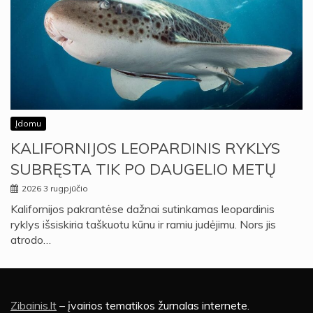
Įdomu
KALIFORNIJOS LEOPARDINIS RYKLYS
SUBRĘSTA TIK PO DAUGELIO METŲ
2026 3 rugpjūčio
Kalifornijos pakrantėse dažnai sutinkamas leopardinis
ryklys išsiskiria taškuotu kūnu ir ramiu judėjimu. Nors jis
atrodo…
Zibainis.lt
– įvairios tematikos žurnalas internete.