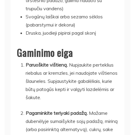
tirštesnio padažo, galima naudoti su
trupučiu vandens)
Svogūnų laiškai arba sezamo sėklos
(pabarstymui ir dekorui)
Druska, juodieji pipirai pagal skonį
Gaminimo eiga
Paruoškite vištieną.
Nupjaukite perteklius
riebalus ar kremzles, jei naudojate vištienos
šlauneles. Supjaustykite gabalėliais, kurie
būtų patogūs kepti ir valgyti lazdelėmis ar
šakute.
Pagaminkite teriyaki padažą.
Mažame
dubenėlyje sumaišykite sojų padažą, miriną
(arba pasirinktą alternatyvą), cukrų, sake