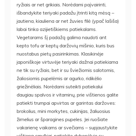
ryžiais ar net grikiais. Norėdami paįvairinti,
išbandykite teriyaki padažu įtrinti kitą mėsą –
jautiena, kiauliena ar net žuvies filė (ypač lašiša)
labai tinka azijietiškiems patiekalams.
Vegetarams šį padažą galima naudoti ant
kepto tofu ar keptų daržovių mišinio, kuris bus
nuostabus pietų pasirinkimas. Klasikinėje
japoniškoje virtuvėje teriyaki dažnai patiekiama
ne tik su ryžiais, bet ir su šviežiomis salotomis,
žaliosiomis pupelėmis ar agurko, ridikėlio
griežinėliais. Norėdami suteikti patiekalui
daugiau spalvos ir vitaminų, prie vištienos galite
patiekti trumpai apvirtas ar garintas daržoves:
brokolius, mini morkytes, cukinijas, žaliuosius
žirnelius ar šparagines pupeles. Jei ruošiate
vakarienę vaikams ar svečiams – supjaustykite
vištieną smulkiai, patiekite dubenėlyje su