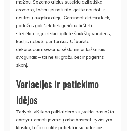
mažiau. Sezamo aliejus suteikia azijietišką
aromatą, tačiau jei neturite, galite naudoti ir
neutralų augalinį aliejų. Gaminant didesnį kiekį,
padažas gali šiek tiek greičiau tirštėti –
stebėkite ir, jei reikia, įpilkite šaukštą vandens,
kad jis nebūtų per tankus. Užbaikite
dekoruodami sezamo sėklomis ar laiškiniais
svogūnais – tai ne tik gražu, bet ir pagerins
skonį.
Variacijos ir patiekimo
idėjos
Teriyaki vištiena puikiai dera su įvairiai paruošta
garnyru: garinti jazminų arba basmati ryžiai yra
klasika, tačiau galite patiekti ir su rudaisiais