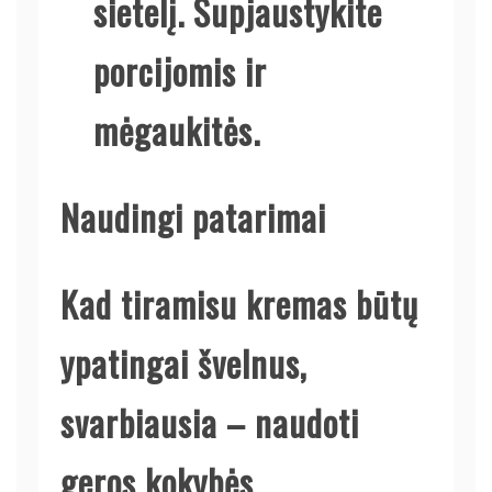
sietelį. Supjaustykite
porcijomis ir
mėgaukitės.
Naudingi patarimai
Kad tiramisu kremas būtų
ypatingai švelnus,
svarbiausia – naudoti
geros kokybės