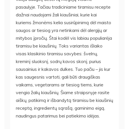
pasaulyje. Tačiau tradiciniame tiramisu recepte
dažnai naudojami žali kiaušiniai, kurie kai
kuriems žmonėms kelia susirūpinimą dėl maisto
saugos ar tiesiog yra netinkami dėl alergijų ar
mitybos įpročių. Štai kodėl vis labiau populiarėja
tiramisu be kiaušinių. Toks variantas išlaiko
visas klasikinio tiramisu savybes: švelnų,
kreminį sluoksnį, sodrų kavos skonį, purius
sausainius ir kakavos dulkes. Tuo pačiu – jis kur
kas saugesnis vartoti, gali būti draugiškas
vaikams, vegetarams ar tiesiog tiems, kurie
vengia žalių kiaušinių. Šiame straipsnyje rasite
aiškų, patikimą ir išbandytą tiramisu be kiaušinių
receptą, ingredientų sąrašą, gaminimo eigą,
naudingus patarimus bei patiekimo idėjas.