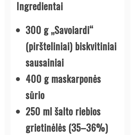
Ingredientai
300 g „Savoiardi“
(piršteliniai) biskvitiniai
sausainiai
400 g maskarponės
sūrio
250 ml šalto riebios
grietinėlės (35–36%)