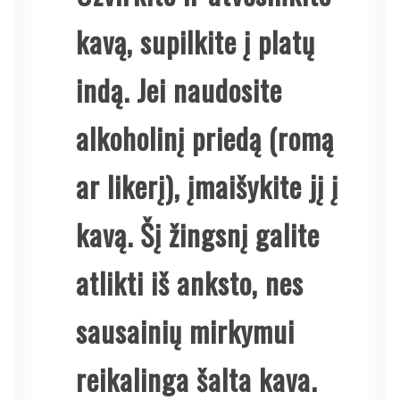
kavą, supilkite į platų
indą. Jei naudosite
alkoholinį priedą (romą
ar likerį), įmaišykite jį į
kavą. Šį žingsnį galite
atlikti iš anksto, nes
sausainių mirkymui
reikalinga šalta kava.