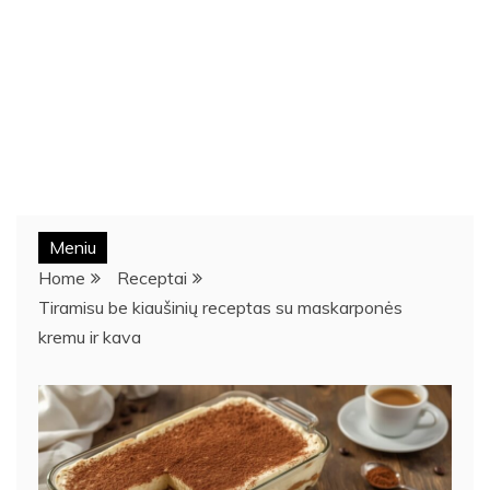
Meniu
Home
Receptai
Tiramisu be kiaušinių receptas su maskarponės
kremu ir kava