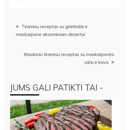
Navigacija
Tiramisu receptas su grietinėle ir
maskarpone aksominiam desertui
tarp
įrašų
Klasikinio tiramisu receptas su maskarponės
sūriu ir kava
JUMS GALI PATIKTI TAI -