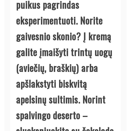
puikus pagrindas
eksperimentuoti. Norite
gaivesnio skonio? Į kremą
galite įmaišyti trintų uogų
(aviečių, braškių) arba
apšlakstyti biskvitą
apelsinų sultimis. Norint
spalvingo deserto –
sluoksniuokite su šokolado