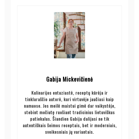
Gabija Mickevičienė
Kulinarijos entuziastė, receptų kūrėja ir
tinklaraščio autorė, kuri virtuvėje jaučiasi kaip
namuose. Jos meilė maistui gimė dar vaikystėje,
stebint močiutę ruošiant tradicinius lietuviškus
patiekalus. Šiandien Gabija dalijasi ne tik
autentiškais šeimos receptais, bet ir moderniais,
sveikesniais jų variantais.