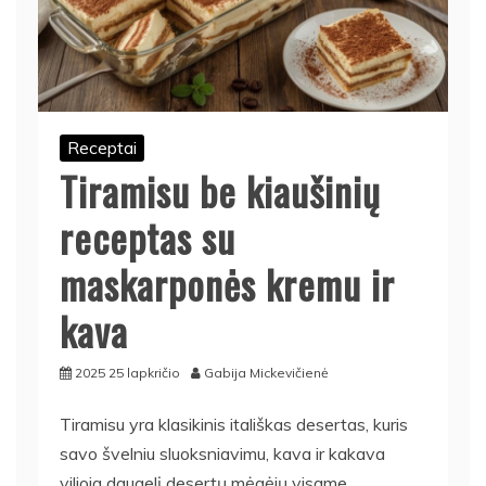
Receptai
Tiramisu be kiaušinių
receptas su
maskarponės kremu ir
kava
2025 25 lapkričio
Gabija Mickevičienė
Tiramisu yra klasikinis itališkas desertas, kuris
savo švelniu sluoksniavimu, kava ir kakava
vilioja daugelį desertų mėgėjų visame