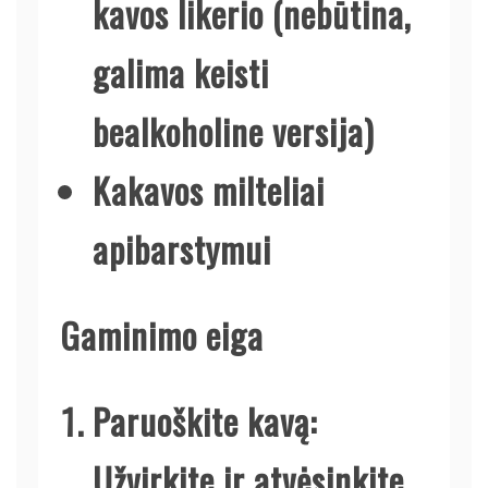
kavos likerio (nebūtina,
galima keisti
bealkoholine versija)
Kakavos milteliai
apibarstymui
Gaminimo eiga
Paruoškite kavą
:
Užvirkite ir atvėsinkite