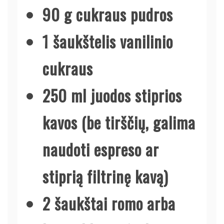
90 g cukraus pudros
1 šaukštelis vanilinio
cukraus
250 ml juodos stiprios
kavos (be tirščių, galima
naudoti espreso ar
stiprią filtrinę kavą)
2 šaukštai romo arba