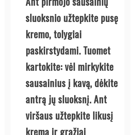
Ant pirmojo sausainių
sluoksnio užtepkite pusę
kremo, tolygiai
paskirstydami. Tuomet
kartokite: vėl mirkykite
sausainius į kavą, dėkite
antrą jų sluoksnį. Ant
viršaus užtepkite likusį
kremą ir gražiai