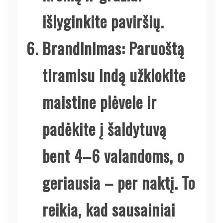
išlyginkite paviršių.
Brandinimas
: Paruoštą
tiramisu indą užklokite
maistine plėvele ir
padėkite į šaldytuvą
bent 4–6 valandoms, o
geriausia – per naktį. To
reikia, kad sausainiai