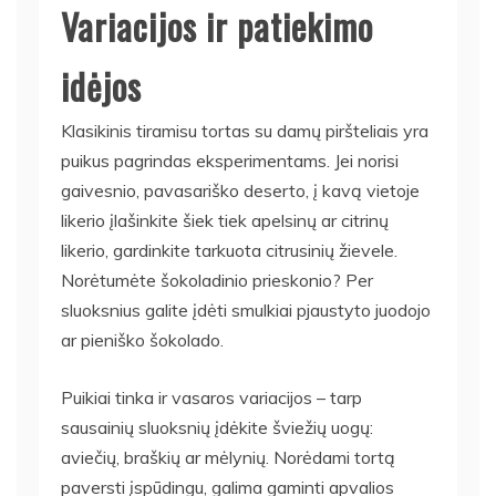
Variacijos ir patiekimo
idėjos
Klasikinis tiramisu tortas su damų piršteliais yra
puikus pagrindas eksperimentams. Jei norisi
gaivesnio, pavasariško deserto, į kavą vietoje
likerio įlašinkite šiek tiek apelsinų ar citrinų
likerio, gardinkite tarkuota citrusinių žievele.
Norėtumėte šokoladinio prieskonio? Per
sluoksnius galite įdėti smulkiai pjaustyto juodojo
ar pieniško šokolado.
Puikiai tinka ir vasaros variacijos – tarp
sausainių sluoksnių įdėkite šviežių uogų:
aviečių, braškių ar mėlynių. Norėdami tortą
paversti įspūdingu, galima gaminti apvalios