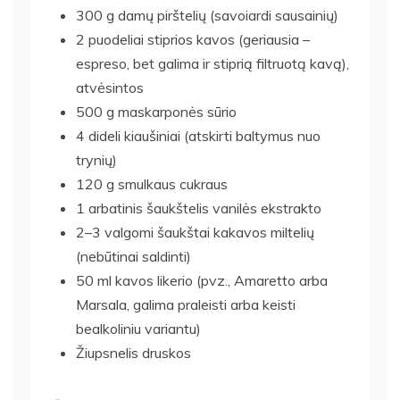
300 g damų pirštelių (savoiardi sausainių)
2 puodeliai stiprios kavos (geriausia –
espreso, bet galima ir stiprią filtruotą kavą),
atvėsintos
500 g maskarponės sūrio
4 dideli kiaušiniai (atskirti baltymus nuo
trynių)
120 g smulkaus cukraus
1 arbatinis šaukštelis vanilės ekstrakto
2–3 valgomi šaukštai kakavos miltelių
(nebūtinai saldinti)
50 ml kavos likerio (pvz., Amaretto arba
Marsala, galima praleisti arba keisti
bealkoliniu variantu)
Žiupsnelis druskos