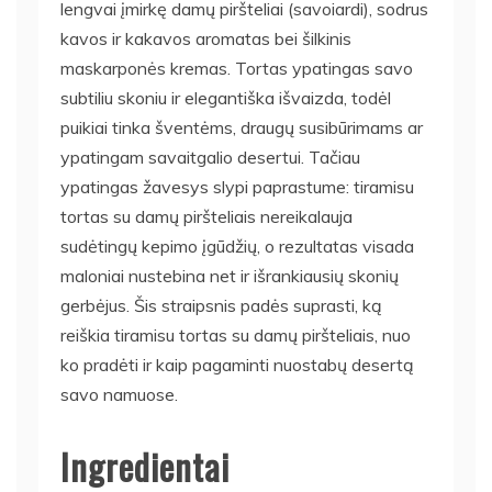
lengvai įmirkę damų piršteliai (savoiardi), sodrus
kavos ir kakavos aromatas bei šilkinis
maskarponės kremas. Tortas ypatingas savo
subtiliu skoniu ir elegantiška išvaizda, todėl
puikiai tinka šventėms, draugų susibūrimams ar
ypatingam savaitgalio desertui. Tačiau
ypatingas žavesys slypi paprastume: tiramisu
tortas su damų piršteliais nereikalauja
sudėtingų kepimo įgūdžių, o rezultatas visada
maloniai nustebina net ir išrankiausių skonių
gerbėjus. Šis straipsnis padės suprasti, ką
reiškia tiramisu tortas su damų piršteliais, nuo
ko pradėti ir kaip pagaminti nuostabų desertą
savo namuose.
Ingredientai