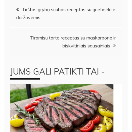
Navigacija
Tirštos grybų sriubos receptas su grietinėle ir
daržovėmis
tarp
įrašų
Tiramisu torto receptas su maskarpone ir
biskvitiniais sausainiais
JUMS GALI PATIKTI TAI -