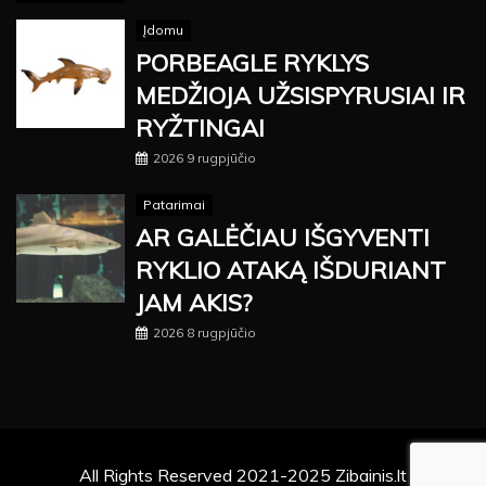
Įdomu
PORBEAGLE RYKLYS
MEDŽIOJA UŽSISPYRUSIAI IR
RYŽTINGAI
2026 9 rugpjūčio
Patarimai
AR GALĖČIAU IŠGYVENTI
RYKLIO ATAKĄ IŠDURIANT
JAM AKIS?
2026 8 rugpjūčio
All Rights Reserved 2021-2025 Zibainis.lt