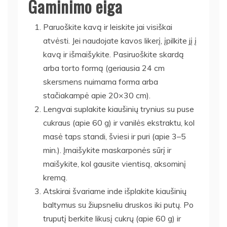
Gaminimo eiga
Paruoškite kavą ir leiskite jai visiškai
atvėsti. Jei naudojate kavos likerį, įpilkite jį į
kavą ir išmaišykite. Pasiruoškite skardą
arba torto formą (geriausia 24 cm
skersmens nuimama forma arba
stačiakampė apie 20×30 cm).
Lengvai suplakite kiaušinių trynius su puse
cukraus (apie 60 g) ir vanilės ekstraktu, kol
masė taps standi, šviesi ir puri (apie 3–5
min.). Įmaišykite maskarponės sūrį ir
maišykite, kol gausite vientisą, aksominį
kremą.
Atskirai švariame inde išplakite kiaušinių
baltymus su žiupsneliu druskos iki putų. Po
truputį berkite likusį cukrų (apie 60 g) ir