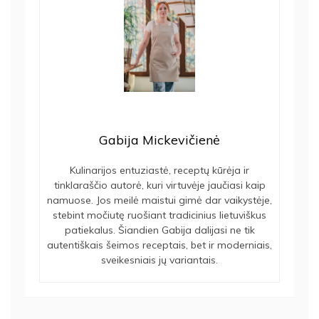
Gabija Mickevičienė
Kulinarijos entuziastė, receptų kūrėja ir
tinklaraščio autorė, kuri virtuvėje jaučiasi kaip
namuose. Jos meilė maistui gimė dar vaikystėje,
stebint močiutę ruošiant tradicinius lietuviškus
patiekalus. Šiandien Gabija dalijasi ne tik
autentiškais šeimos receptais, bet ir moderniais,
sveikesniais jų variantais.