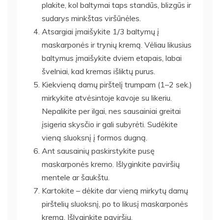
plakite, kol baltymai taps standūs, blizgūs ir
sudarys minkštas viršūnėles.
Atsargiai įmaišykite 1/3 baltymų į
maskarponės ir trynių kremą. Vėliau likusius
baltymus įmaišykite dviem etapais, labai
švelniai, kad kremas išliktų purus.
Kiekvieną damų pirštelį trumpam (1–2 sek.)
mirkykite atvėsintoje kavoje su likeriu.
Nepalikite per ilgai, nes sausainiai greitai
įsigeria skysčio ir gali subyrėti. Sudėkite
vieną sluoksnį į formos dugną.
Ant sausainių paskirstykite pusę
maskarponės kremo. Išlyginkite paviršių
mentele ar šaukštu.
Kartokite – dėkite dar vieną mirkytų damų
pirštelių sluoksnį, po to likusį maskarponės
kremą. Išlyginkite paviršių.