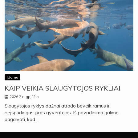
Įdomu
KAIP VEIKIA SLAUGYTOJOS RYKLIAI
2026 7 rugpjūčio
Slaugytojos ryklys dažnai atrodo beveik ramus ir
neįspūdingas jūros gyventojas. Iš pavadinimo galima
pagalvoti, kad…