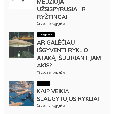
MEDŽIOJA
UŽSISPYRUSIAI IR
RYŽTINGAI
2026 9 rugpjūčio
Patarimai
AR GALĖČIAU
IŠGYVENTI RYKLIO
ATAKĄ IŠDURIANT JAM
AKIS?
2026 8 rugpjūčio
Įdomu
KAIP VEIKIA
SLAUGYTOJOS RYKLIAI
2026 7 rugpjūčio