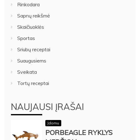
Rinkodara
Sapnų reikšmė
Skaičiuoklės
Sportas
Sriubų receptai
Suaugusiems
Sveikata
Tortų receptai
NAUJAUSI ĮRAŠAI
Įdomu
PORBEAGLE RYKLYS