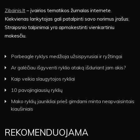
Zibainis.lt
– įvairios tematikos žurnalas internete.
Kiekvienas lankytojas gali patalpinti savo norimus įrašus.
Straipsnio talpinimai yra apmokestinti vienkartiniu
mokesčiu.
Porbeagle ryklys medžioja užsispyrusiai ir ryžtingai
Ar galėčiau išgyventi ryklio ataką išduriant jam akis?
Kaip veikia slaugytojos rykliai
10 pavojingiausių ryklių
Mako ryklių jaunikliai prieš gimdami minta neapvaisintais
kiaušiniais
REKOMENDUOJAMA