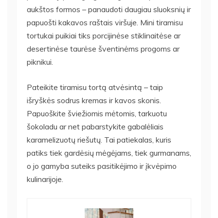
aukštos formos – panaudoti daugiau sluoksnių ir
papuošti kakavos raštais viršuje. Mini tiramisu
tortukai puikiai tiks porcijinėse stiklinaitėse ar
desertinėse taurėse šventinėms progoms ar
piknikui.
Pateikite tiramisu tortą atvėsintą – taip
išryškės sodrus kremas ir kavos skonis.
Papuoškite šviežiomis mėtomis, tarkuotu
šokoladu ar net pabarstykite gabalėliais
karamelizuotų riešutų. Tai patiekalas, kuris
patiks tiek gardėsių mėgėjams, tiek gurmanams,
o jo gamyba suteiks pasitikėjimo ir įkvėpimo
kulinarijoje.