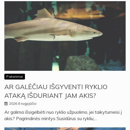
Patarimai
AR GALĖČIAU IŠGYVENTI RYKLIO
ATAKĄ IŠDURIANT JAM AKIS?
2026 8 rugpjūčio
Ar galima išsigelbėti nuo ryklio užpuolimo, jei taikytumeisi į
akis? Pagrindinės mintys Susidūrus su rykliu,…