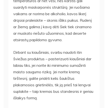
temperatūros ar net vėsi, nes karštis gali
suardyti maskarponės struktūrą. Jei ruošiama
vaikams ar norima be alkoholio, kavos likerį
drąsiai praleiskite – skonis išliks puikus. Rudenį
ar žiemą galima į kavą dėti šiek tiek cinamono
ar muskato riešuto užuominos, kad deserte
atsirastų papildomo gyvumo.
Dirbant su kiaušiniais, svarbu naudoti itin
šviežius produktus – pasterizuoti kiaušiniai dar
labiau tiks, jei norite iki minimumo sumažinti
maisto saugumo riziką. Jei norite kremą
tirštesnį, galite pridėti kelis šaukštus
plakamosios grietinėlės, tik ją prieš tai lengvai
suplakite – taip kremas bus standesnis ir geriau
išlaikys formą.