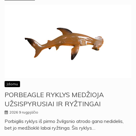
Įdomu
PORBEAGLE RYKLYS MEDŽIOJA
UŽSISPYRUSIAI IR RYŽTINGAI
2026 9 rugpjūčio
Porbigilis ryklys iš pirmo žvilgsnio atrodo gana nedidelis,
bet jo medžioklė labai ryžtinga. Šis ryklys…