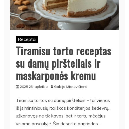
Receptai
Tiramisu torto receptas
su damų piršteliais ir
maskarponės kremu
2025 23 lapkričio
Gabija Mickevičienė
Tiramisu tortas su damų piršteliais – tai vienas
iš įsimintiniausių itališkos konditerijos šedevrų,
užkariavęs ne tik kavos, bet ir tortų mėgėjus
visame pasaulyje. Šio deserto pagrindas –