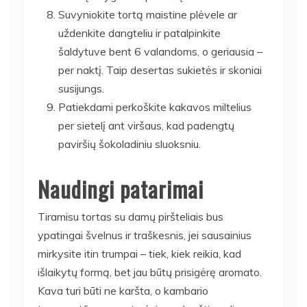
Suvyniokite tortą maistine plėvele ar
uždenkite dangteliu ir patalpinkite
šaldytuve bent 6 valandoms, o geriausia –
per naktį. Taip desertas sukietės ir skoniai
susijungs.
Patiekdami perkoškite kakavos miltelius
per sietelį ant viršaus, kad padengtų
paviršių šokoladiniu sluoksniu.
Naudingi patarimai
Tiramisu tortas su damų piršteliais bus
ypatingai švelnus ir traškesnis, jei sausainius
mirkysite itin trumpai – tiek, kiek reikia, kad
išlaikytų formą, bet jau būtų prisigėrę aromato.
Kava turi būti ne karšta, o kambario