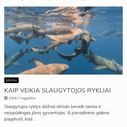
Įdomu
KAIP VEIKIA SLAUGYTOJOS RYKLIAI
2026 7 rugpjūčio
Slaugytojos ryklys dažnai atrodo beveik ramus ir
neįspūdingas jūros gyventojas. Iš pavadinimo galima
pagalvoti, kad…