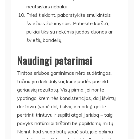
neatsiskirs riebalai.
Prieš tiekiant, pabarstykite smulkintais
šviežiais žalumynais. Patiekite karštą;
puikiai tiks su riekėmis juodos duonos ar
šviežių bandelių.
Naudingi patarimai
Tirštos sriubos gaminimas nėra sudėtingas,
tačiau yra keli dalykai, kurie padės pasiekti
geriausią rezultatą. Visų pirma, jei norite
ypatingai kreminės konsistencijos, dalį išvirtų
daržovių (ypač dalį bulvių ir morkų) galite
pertrinti trintuvu ir supilti atgal į sriubą – taigi
pavyks natūraliai tirštinti be papildomų miltų.
Norint, kad sriuba būtų ypač soti, joje galima