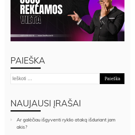
PAIEŠKA
Ieškoti:
NAUJAUSI ĮRAŠAI
Ar galėčiau išgyventi ryklio ataką išduriant jam
akis?