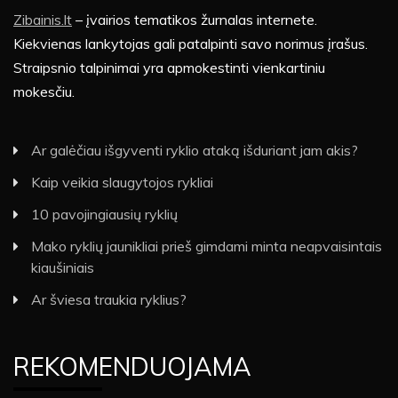
Zibainis.lt
– įvairios tematikos žurnalas internete.
Kiekvienas lankytojas gali patalpinti savo norimus įrašus.
Straipsnio talpinimai yra apmokestinti vienkartiniu
mokesčiu.
Ar galėčiau išgyventi ryklio ataką išduriant jam akis?
Kaip veikia slaugytojos rykliai
10 pavojingiausių ryklių
Mako ryklių jaunikliai prieš gimdami minta neapvaisintais
kiaušiniais
Ar šviesa traukia ryklius?
REKOMENDUOJAMA