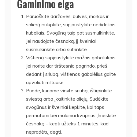
Gaminimo eiga
Paruoškite daržoves: bulves, morkas ir
salierą nulupkite, supjaustykite nedideliais
kubeliais. Svogūną taip pat susmulkinkite.
Jei naudojate česnaką, jį švelniai
susmulkinkite arba sutrinkite.
Vištieną supjaustykite mažais gabaliukais.
Jei norite dar tirštesnio pagrindo, prieš
dedant į sriubą, vištienos gabalėlius galite
apvolioti miltuose.
Puode, kuriame virsite sriubą, ištirpinkite
sviestą arba įkaitinkite aliejų. Sudėkite
svogūnus ir švelniai kepkite, kol taps
permatomi bei maloniai kvapnūs. Įmeskite
česnaką – kepti užteks 1 minutės, kad
nepradėtų degti.