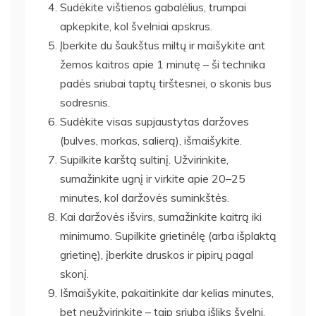
Sudėkite vištienos gabalėlius, trumpai
apkepkite, kol švelniai apskrus.
Įberkite du šaukštus miltų ir maišykite ant
žemos kaitros apie 1 minutę – ši technika
padės sriubai taptų tirštesnei, o skonis bus
sodresnis.
Sudėkite visas supjaustytas daržoves
(bulves, morkas, salierą), išmaišykite.
Supilkite karštą sultinį. Užvirinkite,
sumažinkite ugnį ir virkite apie 20–25
minutes, kol daržovės suminkštės.
Kai daržovės išvirs, sumažinkite kaitrą iki
minimumo. Supilkite grietinėlę (arba išplaktą
grietinę), įberkite druskos ir pipirų pagal
skonį.
Išmaišykite, pakaitinkite dar kelias minutes,
bet neužvirinkite – taip sriuba išliks švelni,