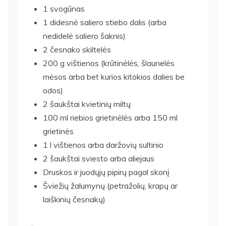
1 svogūnas
1 didesnė saliero stiebo dalis (arba
nedidelė saliero šaknis)
2 česnako skiltelės
200 g vištienos (krūtinėlės, šlaunelės
mėsos arba bet kurios kitokios dalies be
odos)
2 šaukštai kvietinių miltų
100 ml riebios grietinėlės arba 150 ml
grietinės
1 l vištienos arba daržovių sultinio
2 šaukštai sviesto arba aliejaus
Druskos ir juodųjų pipirų pagal skonį
Šviežių žalumynų (petražolių, krapų ar
laiškinių česnakų)