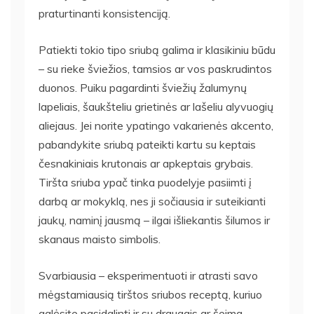
praturtinanti konsistenciją.
Patiekti tokio tipo sriubą galima ir klasikiniu būdu
– su rieke šviežios, tamsios ar vos paskrudintos
duonos. Puiku pagardinti šviežių žalumynų
lapeliais, šaukšteliu grietinės ar lašeliu alyvuogių
aliejaus. Jei norite ypatingo vakarienės akcento,
pabandykite sriubą pateikti kartu su keptais
česnakiniais krutonais ar apkeptais grybais.
Tiršta sriuba ypač tinka puodelyje pasiimti į
darbą ar mokyklą, nes ji sočiausia ir suteikianti
jaukų, naminį jausmą – ilgai išliekantis šilumos ir
skanaus maisto simbolis.
Svarbiausia – eksperimentuoti ir atrasti savo
mėgstamiausią tirštos sriubos receptą, kuriuo
galėsite pasidalinti ir su draugais ar šeima.