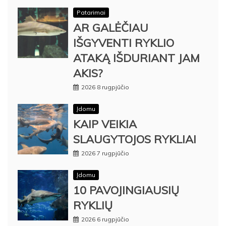
Patarimai
AR GALĖČIAU
IŠGYVENTI RYKLIO
ATAKĄ IŠDURIANT JAM
AKIS?
2026 8 rugpjūčio
Įdomu
KAIP VEIKIA
SLAUGYTOJOS RYKLIAI
2026 7 rugpjūčio
Įdomu
10 PAVOJINGIAUSIŲ
RYKLIŲ
2026 6 rugpjūčio