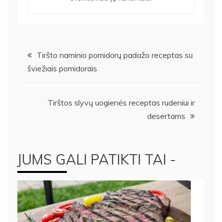
Navigacija
Tiršto naminio pomidorų padažo receptas su
šviežiais pomidorais
tarp
įrašų
Tirštos slyvų uogienės receptas rudeniui ir
desertams
JUMS GALI PATIKTI TAI -