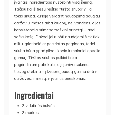
įvairiais ingredientais nustebinti visą šeimą.
Tačiau ką iš tiesų reiškia “tiršta sriuba”? Tai
tokia sriuba, kurioje verdant naudojama daugiau
daržovių, mėsos arba kruopų, nei vandens, o jos
konsistencija primena troškinį ar netgi – labai
sočią košę. Dažnai jai ruošti naudojami šiek tiek
miltų, grietinėlė ar pertrintas pagrindas, todėl
sriuba būna ypač pilna skonio ir maloniai apvelia
gomurį. Tirštos sriubos puikiai tinka
pagrindiniam patiekalui, o jų universalumas
tiesiog stebina – į kvapnų puodą galima dėti ir
daržoves, ir mėsą, ir įvairius prieskonius.
Ingredientai
2 vidutinės bulvės
2 morkos