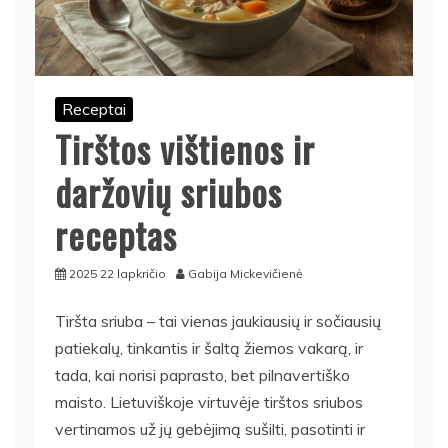
Receptai
Tirštos vištienos ir
daržovių sriubos
receptas
2025 22 lapkričio
Gabija Mickevičienė
Tiršta sriuba – tai vienas jaukiausių ir sočiausių
patiekalų, tinkantis ir šaltą žiemos vakarą, ir
tada, kai norisi paprasto, bet pilnavertiško
maisto. Lietuviškoje virtuvėje tirštos sriubos
vertinamos už jų gebėjimą sušilti, pasotinti ir