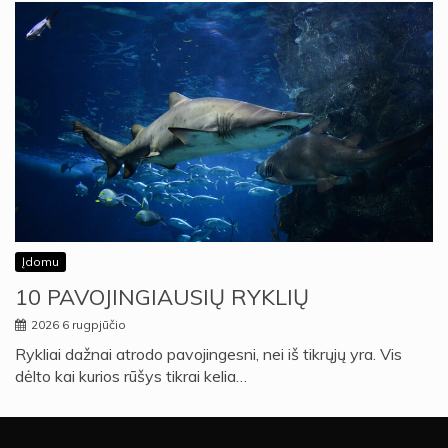
Įdomu
10 PAVOJINGIAUSIŲ RYKLIŲ
2026 6 rugpjūčio
Rykliai dažnai atrodo pavojingesni, nei iš tikrųjų yra. Vis
dėlto kai kurios rūšys tikrai kelia…