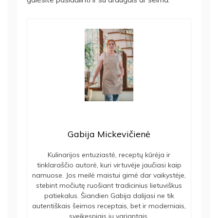
Gabija Mickevičienė
Kulinarijos entuziastė, receptų kūrėja ir
tinklaraščio autorė, kuri virtuvėje jaučiasi kaip
namuose. Jos meilė maistui gimė dar vaikystėje,
stebint močiutę ruošiant tradicinius lietuviškus
patiekalus. Šiandien Gabija dalijasi ne tik
autentiškais šeimos receptais, bet ir moderniais,
sveikesniais jų variantais.