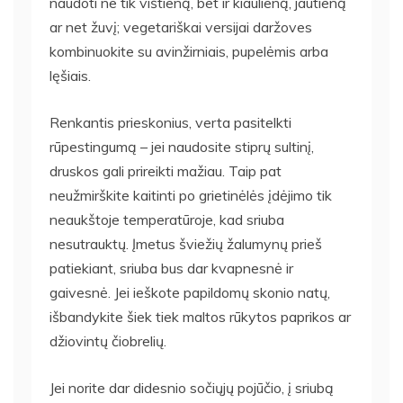
naudoti ne tik vištieną, bet ir kiaulieną, jautieną
ar net žuvį; vegetariškai versijai daržoves
kombinuokite su avinžirniais, pupelėmis arba
lęšiais.
Renkantis prieskonius, verta pasitelkti
rūpestingumą – jei naudosite stiprų sultinį,
druskos gali prireikti mažiau. Taip pat
neužmirškite kaitinti po grietinėlės įdėjimo tik
neaukštoje temperatūroje, kad sriuba
nesutrauktų. Įmetus šviežių žalumynų prieš
patiekiant, sriuba bus dar kvapnesnė ir
gaivesnė. Jei ieškote papildomų skonio natų,
išbandykite šiek tiek maltos rūkytos paprikos ar
džiovintų čiobrelių.
Jei norite dar didesnio sočiųjų pojūčio, į sriubą