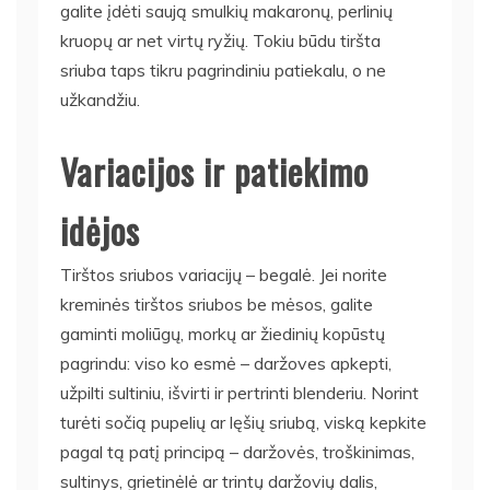
galite įdėti saują smulkių makaronų, perlinių
kruopų ar net virtų ryžių. Tokiu būdu tiršta
sriuba taps tikru pagrindiniu patiekalu, o ne
užkandžiu.
Variacijos ir patiekimo
idėjos
Tirštos sriubos variacijų – begalė. Jei norite
kreminės tirštos sriubos be mėsos, galite
gaminti moliūgų, morkų ar žiedinių kopūstų
pagrindu: viso ko esmė – daržoves apkepti,
užpilti sultiniu, išvirti ir pertrinti blenderiu. Norint
turėti sočią pupelių ar lęšių sriubą, viską kepkite
pagal tą patį principą – daržovės, troškinimas,
sultinys, grietinėlė ar trintų daržovių dalis,