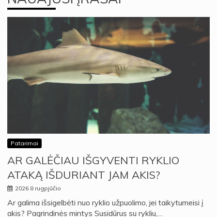
Patarimai
AR GALĖČIAU IŠGYVENTI RYKLIO
ATAKĄ IŠDURIANT JAM AKIS?
2026 8 rugpjūčio
Ar galima išsigelbėti nuo ryklio užpuolimo, jei taikytumeisi į
akis? Pagrindinės mintys Susidūrus su rykliu,…