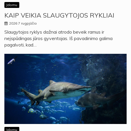
Įdomu
KAIP VEIKIA SLAUGYTOJOS RYKLIAI
2026 7 rugpjūčio
Slaugytojos ryklys dažnai atrodo beveik ramus ir
neįspūdingas jūros gyventojas. Iš pavadinimo galima
pagalvoti, kad…
Įdomu