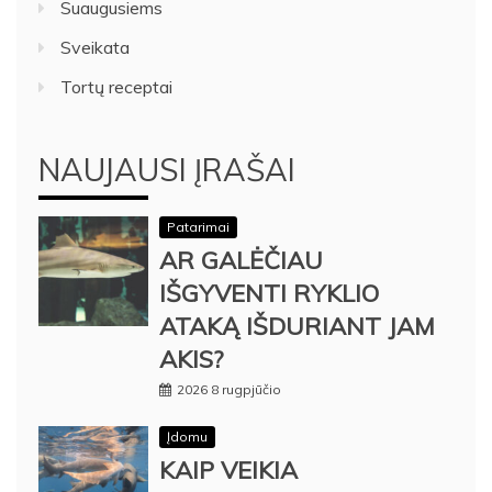
Suaugusiems
Sveikata
Tortų receptai
NAUJAUSI ĮRAŠAI
Patarimai
AR GALĖČIAU
IŠGYVENTI RYKLIO
ATAKĄ IŠDURIANT JAM
AKIS?
2026 8 rugpjūčio
Įdomu
KAIP VEIKIA