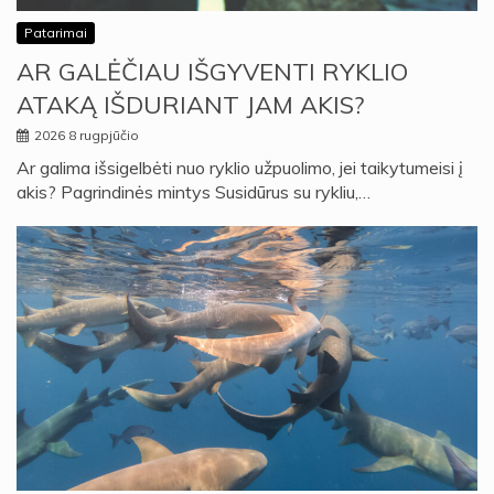
Patarimai
AR GALĖČIAU IŠGYVENTI RYKLIO
ATAKĄ IŠDURIANT JAM AKIS?
2026 8 rugpjūčio
Ar galima išsigelbėti nuo ryklio užpuolimo, jei taikytumeisi į
akis? Pagrindinės mintys Susidūrus su rykliu,…