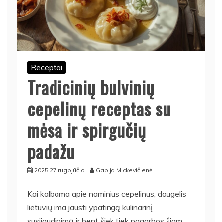
Receptai
Tradicinių bulvinių
cepelinų receptas su
mėsa ir spirgučių
padažu
2025 27 rugpjūčio
Gabija Mickevičienė
Kai kalbama apie naminius cepelinus, daugelis
lietuvių ima jausti ypatingą kulinarinį
susijaudinimą ir bent šiek tiek pagarbos šiam