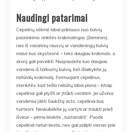
Naudingi patarimai
Cepelinų sėkmė labai priklauso nuo bulvių
pasirinkimo: rinkitės krakmolingas (žiemines),
nes iš vasarinių rausvų ar vandeningų bulvių
masė bus skystesnė – teks daugiau krakmolo, o
skonį gali paveikti. Nuspauskite kuo daugiau
vandens iš tarkuotų bulvių, bet išlaikykite jų
natūralų krakmolą. Formuojant cepelinus,
stenkitės, kad tešla nebūtų labai plona – kitaip
cepelinai gali plyšti ar įtrūkti verdant. Jei užvirus
vandeniui įdėti šaukštą acto, cepelinai bus
tvirtesni. Neskubėkite jų vartyti ar traukti prieš
išvirus – pirma leiskite „sustandėti“. Puode
cepelinai neturi liestis, nes gali prilipti vienas prie