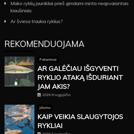
Mako ryklių jaunikliai prieš gimdami minta neapvaisintais
kiaušiniais
Ar šviesa traukia ryklius?
REKOMENDUOJAMA
Patarimai
AR GALĖČIAU IŠGYVENTI
RYKLIO ATAKĄ IŠDURIANT
JAM AKIS?
2026 8 rugpjūčio
Įdomu
KAIP VEIKIA SLAUGYTOJOS
RYKLIAI
2026 7 rugpjūčio