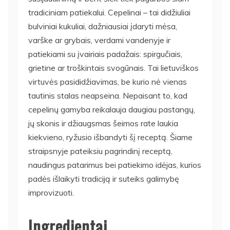
tradiciniam patiekalui. Cepelinai – tai didžiuliai
bulviniai kukuliai, dažniausiai įdaryti mėsa,
varške ar grybais, verdami vandenyje ir
patiekiami su įvairiais padažais: spirgučiais,
grietine ar troškintais svogūnais. Tai lietuviškos
virtuvės pasididžiavimas, be kurio nė vienas
tautinis stalas neapseina. Nepaisant to, kad
cepelinų gamyba reikalauja daugiau pastangų,
jų skonis ir džiaugsmas šeimos rate laukia
kiekvieno, ryžusio išbandyti šį receptą. Šiame
straipsnyje pateiksiu pagrindinį receptą,
naudingus patarimus bei patiekimo idėjas, kurios
padės išlaikyti tradiciją ir suteiks galimybę
improvizuoti.
Ingredientai