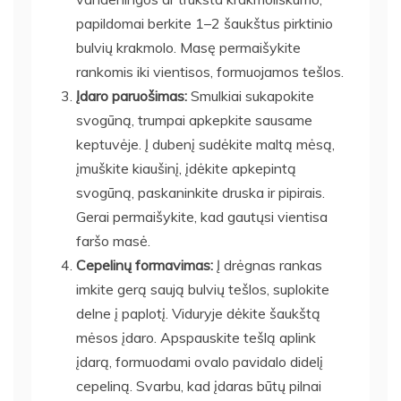
papildomai berkite 1–2 šaukštus pirktinio
bulvių krakmolo. Masę permaišykite
rankomis iki vientisos, formuojamos tešlos.
Įdaro paruošimas:
Smulkiai sukapokite
svogūną, trumpai apkepkite sausame
keptuvėje. Į dubenį sudėkite maltą mėsą,
įmuškite kiaušinį, įdėkite apkepintą
svogūną, paskaninkite druska ir pipirais.
Gerai permaišykite, kad gautųsi vientisa
faršo masė.
Cepelinų formavimas:
Į drėgnas rankas
imkite gerą saują bulvių tešlos, suplokite
delne į paplotį. Viduryje dėkite šaukštą
mėsos įdaro. Apspauskite tešlą aplink
įdarą, formuodami ovalo pavidalo didelį
cepeliną. Svarbu, kad įdaras būtų pilnai