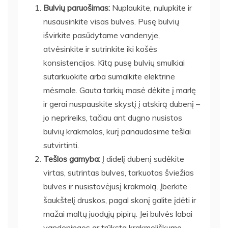
Bulvių paruošimas:
Nuplaukite, nulupkite ir
nusausinkite visas bulves. Pusę bulvių
išvirkite pasūdytame vandenyje,
atvėsinkite ir sutrinkite iki košės
konsistencijos. Kitą pusę bulvių smulkiai
sutarkuokite arba sumalkite elektrine
mėsmale. Gauta tarkių masė dėkite į marlę
ir gerai nuspauskite skystį į atskirą dubenį –
jo neprireiks, tačiau ant dugno nusistos
bulvių krakmolas, kurį panaudosime tešlai
sutvirtinti.
Tešlos gamyba:
Į didelį dubenį sudėkite
virtas, sutrintas bulves, tarkuotas šviežias
bulves ir nusistovėjusį krakmolą. Įberkite
šaukštelį druskos, pagal skonį galite įdėti ir
mažai maltų juodųjų pipirų. Jei bulvės labai
vandeningos ar trūksta krakmoliškumo,