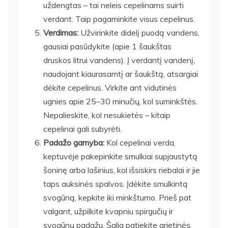
uždengtas – tai neleis cepelinams suirti
verdant. Taip pagaminkite visus cepelinus.
Verdimas:
Užvirinkite didelį puodą vandens,
gausiai pasūdykite (apie 1 šaukštas
druskos litrui vandens). Į verdantį vandenį,
naudojant kiaurasamtį ar šaukštą, atsargiai
dėkite cepelinus. Virkite ant vidutinės
ugnies apie 25–30 minučių, kol suminkštės.
Nepalieskite, kol nesukietės – kitaip
cepelinai gali subyrėti.
Padažo gamyba:
Kol cepelinai verda,
keptuvėje pakepinkite smulkiai supjaustytą
šoninę arba lašinius, kol išsiskirs riebalai ir jie
taps auksinės spalvos. Įdėkite smulkintą
svogūną, kepkite iki minkštumo. Prieš pat
valgant, užpilkite kvapniu spirgučių ir
svogūnų padažu. Šalia patiekite grietinės.