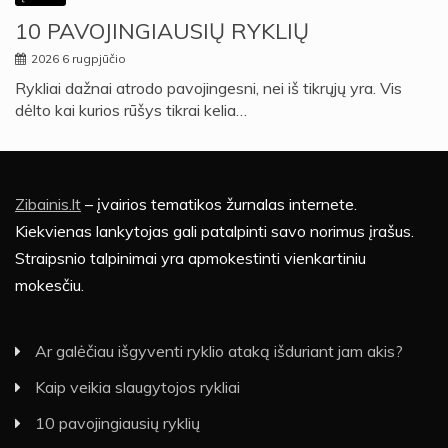
10 PAVOJINGIAUSIŲ RYKLIŲ
2026 6 rugpjūčio
Rykliai dažnai atrodo pavojingesni, nei iš tikrųjų yra. Vis
dėlto kai kurios rūšys tikrai kelia…
Zibainis.lt
– įvairios tematikos žurnalas internete.
Kiekvienas lankytojas gali patalpinti savo norimus įrašus.
Straipsnio talpinimai yra apmokestinti vienkartiniu
mokesčiu.
Ar galėčiau išgyventi ryklio ataką išduriant jam akis?
Kaip veikia slaugytojos rykliai
10 pavojingiausių ryklių