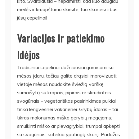
kito. Svarbiausia – nepamiršti, kad kuo daugiau
meilės ir kruopštumo skirsite, tuo skanesni bus
jūsų cepelinai!
Variacijos ir patiekimo
idėjos
Tradiciniai cepelinai dažniausiai gaminami su
mėsos įdaru, tačiau galite drąsiai improvizuoti:
vietoje mėsos naudokite šviežią varškę,
sumaišytą su krapais, pipirais ar skrudintais
svogūnais – vegetariškas pasirinkimas puikiai
tinka lengvesnei vakarienei. Grybų įdaras – tai
tikras malonumas miško gėrybių mėgėjams:
smulkinti miško ar pievagrybiai, trumpai apkepti
su svogūnais, suteikia ypatingą skonį. Padažus