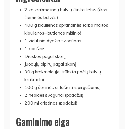
2 kg krakmolingų bulvių (tinka lietuviškos
žieminės bulvės)
400 g kiaulienos sprandinės (arba maltos
kiaulienos–jautienos mišinio)
1 vidutinio dydžio svogūnas
1 kiaušinis
Druskos pagal skonį
Juodųjų pipirų pagal skonį
30 g krakmolo (jei trūksta pačių bulvių
krakmolo)
100 g šoninės ar lašinių (spirgučiams)
2 nedideli svogūnai (padažui)
200 ml grietinės (padažui)
Gaminimo eiga