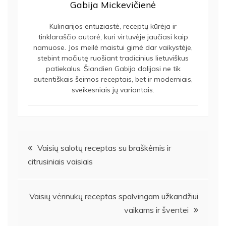
Gabija Mickevičienė
Kulinarijos entuziastė, receptų kūrėja ir
tinklaraščio autorė, kuri virtuvėje jaučiasi kaip
namuose. Jos meilė maistui gimė dar vaikystėje,
stebint močiutę ruošiant tradicinius lietuviškus
patiekalus. Šiandien Gabija dalijasi ne tik
autentiškais šeimos receptais, bet ir moderniais,
sveikesniais jų variantais.
Navigacija
Vaisių salotų receptas su braškėmis ir
citrusiniais vaisiais
tarp
įrašų
Vaisių vėrinukų receptas spalvingam užkandžiui
vaikams ir šventei