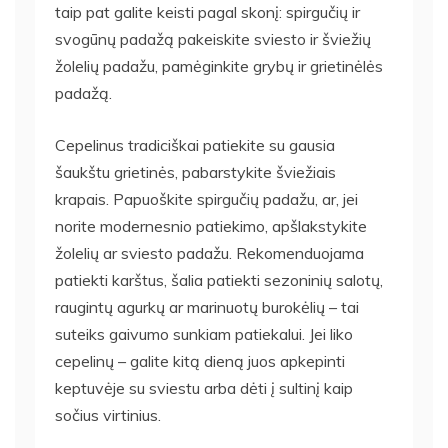
taip pat galite keisti pagal skonį: spirgučių ir
svogūnų padažą pakeiskite sviesto ir šviežių
žolelių padažu, pamėginkite grybų ir grietinėlės
padažą.
Cepelinus tradiciškai patiekite su gausia
šaukštu grietinės, pabarstykite šviežiais
krapais. Papuoškite spirgučių padažu, ar, jei
norite modernesnio patiekimo, apšlakstykite
žolelių ar sviesto padažu. Rekomenduojama
patiekti karštus, šalia patiekti sezoninių salotų,
raugintų agurkų ar marinuotų burokėlių – tai
suteiks gaivumo sunkiam patiekalui. Jei liko
cepelinų – galite kitą dieną juos apkepinti
keptuvėje su sviestu arba dėti į sultinį kaip
sočius virtinius.