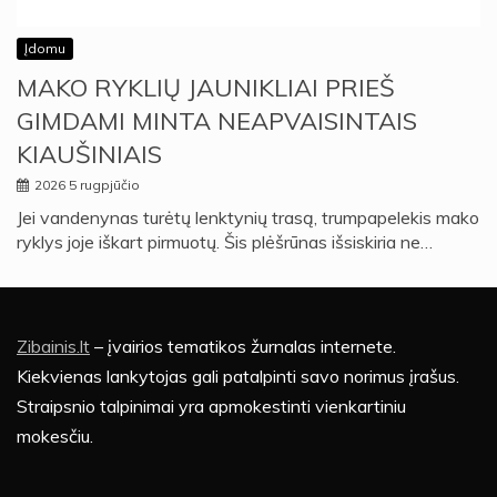
Įdomu
MAKO RYKLIŲ JAUNIKLIAI PRIEŠ
GIMDAMI MINTA NEAPVAISINTAIS
KIAUŠINIAIS
2026 5 rugpjūčio
Jei vandenynas turėtų lenktynių trasą, trumpapelekis mako
ryklys joje iškart pirmuotų. Šis plėšrūnas išsiskiria ne…
Zibainis.lt
– įvairios tematikos žurnalas internete.
Kiekvienas lankytojas gali patalpinti savo norimus įrašus.
Straipsnio talpinimai yra apmokestinti vienkartiniu
mokesčiu.