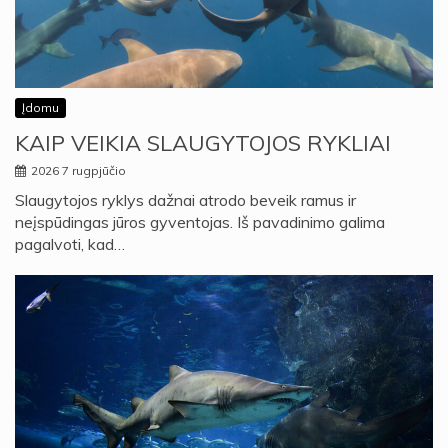
Įdomu
KAIP VEIKIA SLAUGYTOJOS RYKLIAI
2026 7 rugpjūčio
Slaugytojos ryklys dažnai atrodo beveik ramus ir
neįspūdingas jūros gyventojas. Iš pavadinimo galima
pagalvoti, kad…