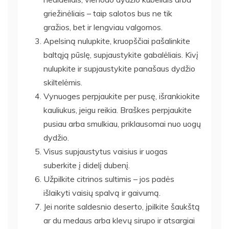
griežinėliais – taip salotos bus ne tik
gražios, bet ir lengviau valgomos.
Apelsiną nulupkite, kruopščiai pašalinkite
baltąją pūslę, supjaustykite gabalėliais. Kivį
nulupkite ir supjaustykite panašaus dydžio
skiltelėmis.
Vynuoges perpjaukite per pusę, išrankiokite
kauliukus, jeigu reikia. Braškes perpjaukite
pusiau arba smulkiau, priklausomai nuo uogų
dydžio.
Visus supjaustytus vaisius ir uogas
suberkite į didelį dubenį.
Užpilkite citrinos sultimis – jos padės
išlaikyti vaisių spalvą ir gaivumą.
Jei norite saldesnio deserto, įpilkite šaukštą
ar du medaus arba klevų sirupo ir atsargiai