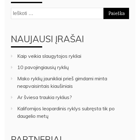
Ieškoti:
NAUJAUSI ĮRAŠAI
Kaip veikia slaugytojos rykliai
10 pavojingiausių ryklių
Mako ryklių jaunikliai prieš gimdami minta
neapvaisintais kiaušiniais
Ar šviesa traukia ryklius?
Kalifornijos leopardinis ryklys subręsta tik po
daugelio metų
PARTNERIAI