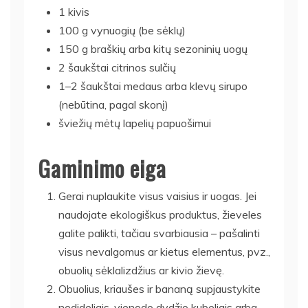
1 kivis
100 g vynuogių (be sėklų)
150 g braškių arba kitų sezoninių uogų
2 šaukštai citrinos sulčių
1–2 šaukštai medaus arba klevų sirupo
(nebūtina, pagal skonį)
šviežių mėtų lapelių papuošimui
Gaminimo eiga
Gerai nuplaukite visus vaisius ir uogas. Jei
naudojate ekologiškus produktus, žieveles
galite palikti, tačiau svarbiausia – pašalinti
visus nevalgomus ar kietus elementus, pvz.,
obuolių sėklalizdžius ar kivio žievę.
Obuolius, kriaušes ir bananą supjaustykite
nedideliais, vienodo dydžio kubeliais arba