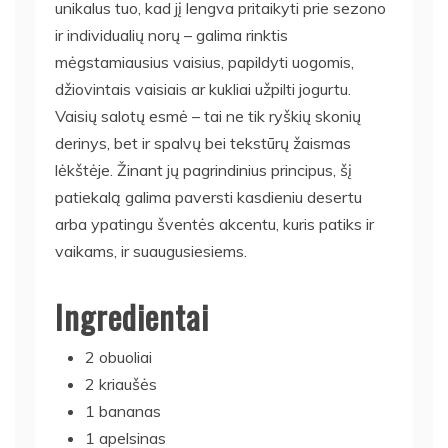
unikalus tuo, kad jį lengva pritaikyti prie sezono
ir individualių norų – galima rinktis
mėgstamiausius vaisius, papildyti uogomis,
džiovintais vaisiais ar kukliai užpilti jogurtu.
Vaisių salotų esmė – tai ne tik ryškių skonių
derinys, bet ir spalvų bei tekstūrų žaismas
lėkštėje. Žinant jų pagrindinius principus, šį
patiekalą galima paversti kasdieniu desertu
arba ypatingu šventės akcentu, kuris patiks ir
vaikams, ir suaugusiesiems.
Ingredientai
2 obuoliai
2 kriaušės
1 bananas
1 apelsinas