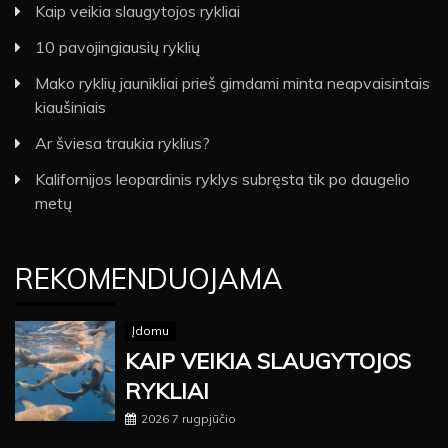
Kaip veikia slaugytojos rykliai
10 pavojingiausių ryklių
Mako ryklių jaunikliai prieš gimdami minta neapvaisintais
kiaušiniais
Ar šviesa traukia ryklius?
Kalifornijos leopardinis ryklys subręsta tik po daugelio
metų
REKOMENDUOJAMA
Įdomu
KAIP VEIKIA SLAUGYTOJOS
RYKLIAI
2026 7 rugpjūčio