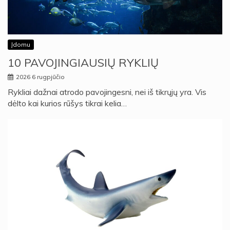
Įdomu
10 PAVOJINGIAUSIŲ RYKLIŲ
2026 6 rugpjūčio
Rykliai dažnai atrodo pavojingesni, nei iš tikrųjų yra. Vis
dėlto kai kurios rūšys tikrai kelia…