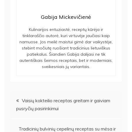
Gabija Mickevičienė
Kulinarijos entuziastė, receptų kūrėja ir
tinklaraščio autorė, kuri virtuvėje jaučiasi kaip
namuose. Jos meilė maistui gimė dar vaikystėje,
stebint močiutę ruošiant tradicinius lietuviškus
patiekalus. Šiandien Gabija dalijasi ne tik
autentiškais šeimos receptais, bet ir moderniais,
sveikesniais jų variantais.
Navigacija
Vaisių kokteilio receptas greitam ir gaiviam
pusryčių pasirinkimui
tarp
įrašų
Tradicinių bulvinių cepelinų receptas su mėsa ir