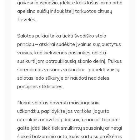
gaivesnio įspūdžio, įdėkite kelis lašus laimo arba
apelsino sulčių ir šaukštelį tarkuotos citrusų
žievelės.
Salotas puikiai tinka tiekti švediško stalo
principu – atskirai sudėkite įvairius supjaustytus
vaisius, kad kiekvienas pasirinkęs galėtų
susikurti jam patraukliausią skonio derinį. Puikus
sprendimas vasaros vakarėliui – patiekti vaisių
salotas ledo sūkuryje ar naudoti nedideles
porcijines stiklinaites.
Norint salotas paversti maistingesniu
užkandžiu, papildykite jas varškės, jogurto
rutuliukais ar avižinių dribsnių granola. Taip pat
galite įdėti šiek tiek smulkintų sausainių ar netgi
šlakelį balzaminio acto, kuris kartu su braškėmis