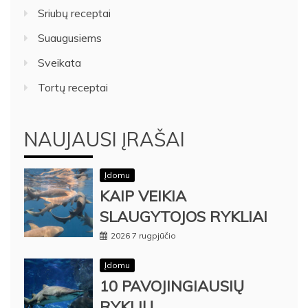
Sriubų receptai
Suaugusiems
Sveikata
Tortų receptai
NAUJAUSI ĮRAŠAI
Įdomu
KAIP VEIKIA
SLAUGYTOJOS RYKLIAI
2026 7 rugpjūčio
Įdomu
10 PAVOJINGIAUSIŲ
RYKLIŲ