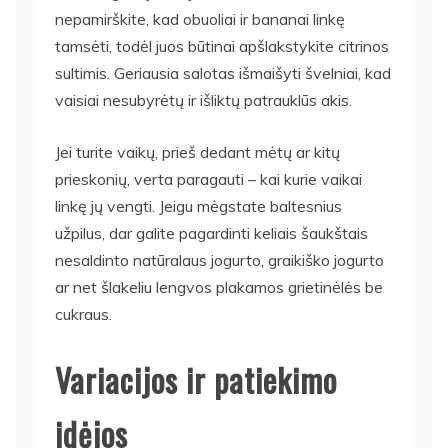
nepamirškite, kad obuoliai ir bananai linkę
tamsėti, todėl juos būtinai apšlakstykite citrinos
sultimis. Geriausia salotas išmaišyti švelniai, kad
vaisiai nesubyrėtų ir išliktų patrauklūs akis.
Jei turite vaikų, prieš dedant mėtų ar kitų
prieskonių, verta paragauti – kai kurie vaikai
linkę jų vengti. Jeigu mėgstate baltesnius
užpilus, dar galite pagardinti keliais šaukštais
nesaldinto natūralaus jogurto, graikiško jogurto
ar net šlakeliu lengvos plakamos grietinėlės be
cukraus.
Variacijos ir patiekimo
idėjos