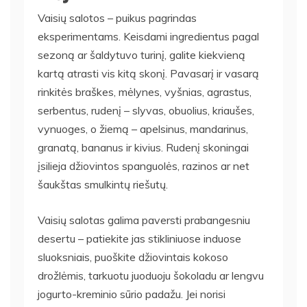
Vaisių salotos – puikus pagrindas
eksperimentams. Keisdami ingredientus pagal
sezoną ar šaldytuvo turinį, galite kiekvieną
kartą atrasti vis kitą skonį. Pavasarį ir vasarą
rinkitės braškes, mėlynes, vyšnias, agrastus,
serbentus, rudenį – slyvas, obuolius, kriaušes,
vynuoges, o žiemą – apelsinus, mandarinus,
granatą, bananus ir kivius. Rudenį skoningai
įsilieja džiovintos spanguolės, razinos ar net
šaukštas smulkintų riešutų.
Vaisių salotas galima paversti prabangesniu
desertu – patiekite jas stikliniuose induose
sluoksniais, puoškite džiovintais kokoso
drožlėmis, tarkuotu juoduoju šokoladu ar lengvu
jogurto-kreminio sūrio padažu. Jei norisi