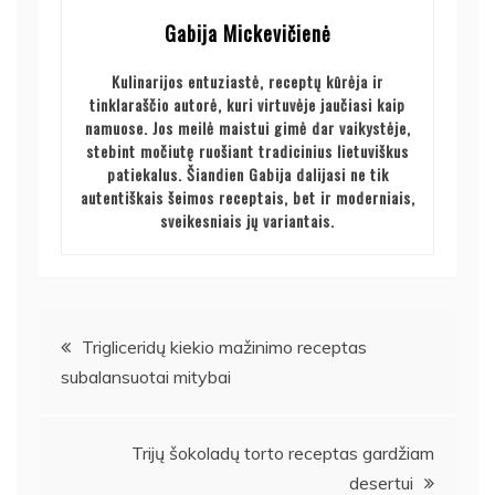
Gabija Mickevičienė
Kulinarijos entuziastė, receptų kūrėja ir
tinklaraščio autorė, kuri virtuvėje jaučiasi kaip
namuose. Jos meilė maistui gimė dar vaikystėje,
stebint močiutę ruošiant tradicinius lietuviškus
patiekalus. Šiandien Gabija dalijasi ne tik
autentiškais šeimos receptais, bet ir moderniais,
sveikesniais jų variantais.
Navigacija
Trigliceridų kiekio mažinimo receptas
subalansuotai mitybai
tarp
įrašų
Trijų šokoladų torto receptas gardžiam
desertui