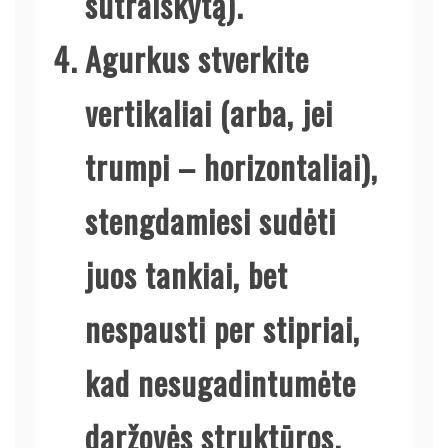
sutraiškytą).
Agurkus stverkite
vertikaliai (arba, jei
trumpi – horizontaliai),
stengdamiesi sudėti
juos tankiai, bet
nespausti per stipriai,
kad nesugadintumėte
daržovės struktūros.