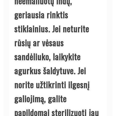
neemaliuotų indų,
geriausia rinktis
stiklainius. Jei neturite
rūsių ar vėsaus
sandėliuko, laikykite
agurkus šaldytuve. Jei
norite užtikrinti ilgesnį
galiojimą, galite
papildomai sterilizuoti jau