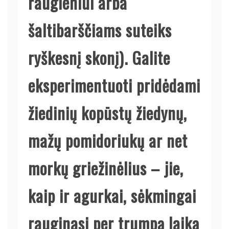
raugieniui arba
šaltibarščiams suteiks
ryškesnį skonį). Galite
eksperimentuoti pridėdami
žiedinių kopūstų žiedynų,
mažų pomidoriukų ar net
morkų griežinėlius – jie,
kaip ir agurkai, sėkmingai
rauginasi per trumpą laiką