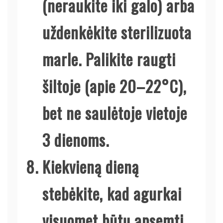
(neraukite iki galo) arba
uždenkėkite sterilizuota
marle. Palikite raugti
šiltoje (apie 20–22°C),
bet ne saulėtoje vietoje
3 dienoms.
Kiekvieną dieną
stebėkite, kad agurkai
visuomet būtų apsemti