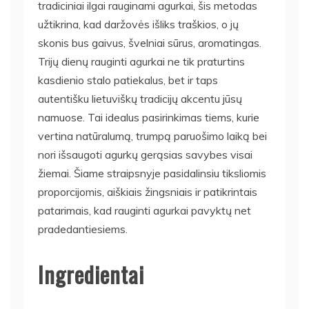
tradiciniai ilgai rauginami agurkai, šis metodas
užtikrina, kad daržovės išliks traškios, o jų
skonis bus gaivus, švelniai sūrus, aromatingas.
Trijų dienų rauginti agurkai ne tik praturtins
kasdienio stalo patiekalus, bet ir taps
autentišku lietuviškų tradicijų akcentu jūsų
namuose. Tai idealus pasirinkimas tiems, kurie
vertina natūralumą, trumpą paruošimo laiką bei
nori išsaugoti agurkų gerąsias savybes visai
žiemai. Šiame straipsnyje pasidalinsiu tiksliomis
proporcijomis, aiškiais žingsniais ir patikrintais
patarimais, kad rauginti agurkai pavyktų net
pradedantiesiems.
Ingredientai