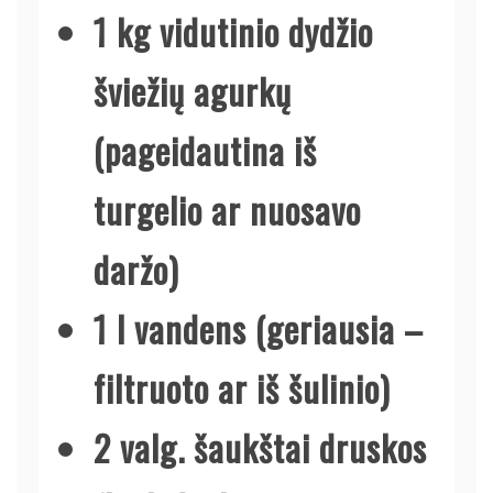
1 kg vidutinio dydžio
šviežių agurkų
(pageidautina iš
turgelio ar nuosavo
daržo)
1 l vandens (geriausia –
filtruoto ar iš šulinio)
2 valg. šaukštai druskos