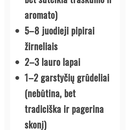
aromato)
5–8 juodieji pipirai
žirneliais
2–3 lauro lapai
1–2 garstyčių grūdeliai
(nebūtina, bet
tradiciška ir pagerina
skonį)