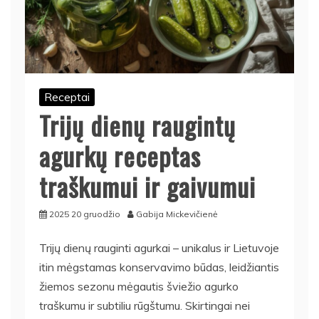
Receptai
Trijų dienų raugintų
agurkų receptas
traškumui ir gaivumui
2025 20 gruodžio
Gabija Mickevičienė
Trijų dienų rauginti agurkai – unikalus ir Lietuvoje
itin mėgstamas konservavimo būdas, leidžiantis
žiemos sezonu mėgautis šviežio agurko
traškumu ir subtiliu rūgštumu. Skirtingai nei