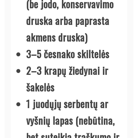
(be jodo, konservavimo
druska arba paprasta
akmens druska)
3–5 česnako skiltelės
2–3 krapų žiedynai ir
šakelės
1 juodųjų serbentų ar
vyšnių lapas (nebūtina,
bet suteikia traškumo ir