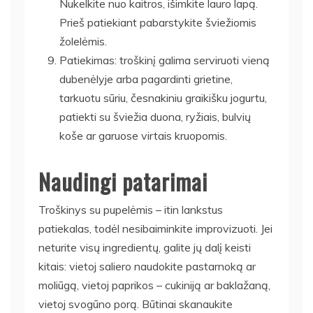
Nukelkite nuo kaitros, išimkite lauro lapą.
Prieš patiekiant pabarstykite šviežiomis
žolelėmis.
Patiekimas: troškinį galima serviruoti vieną
dubenėlyje arba pagardinti grietine,
tarkuotu sūriu, česnakiniu graikišku jogurtu,
patiekti su šviežia duona, ryžiais, bulvių
koše ar garuose virtais kruopomis.
Naudingi patarimai
Troškinys su pupelėmis – itin lankstus
patiekalas, todėl nesibaiminkite improvizuoti. Jei
neturite visų ingredientų, galite jų dalį keisti
kitais: vietoj saliero naudokite pastarnoką ar
moliūgą, vietoj paprikos – cukiniją ar baklažaną,
vietoj svogūno porą. Būtinai skanaukite