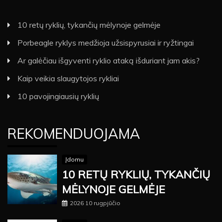
10 retų ryklių, tykančių mėlynoje gelmėje
Porbeagle ryklys medžioja užsispyrusiai ir ryžtingai
Ar galėčiau išgyventi ryklio ataką išduriant jam akis?
Kaip veikia slaugytojos rykliai
10 pavojingiausių ryklių
REKOMENDUOJAMA
Įdomu
10 RETŲ RYKLIŲ, TYKANČIŲ
MĖLYNOJE GELMĖJE
2026 10 rugpjūčio