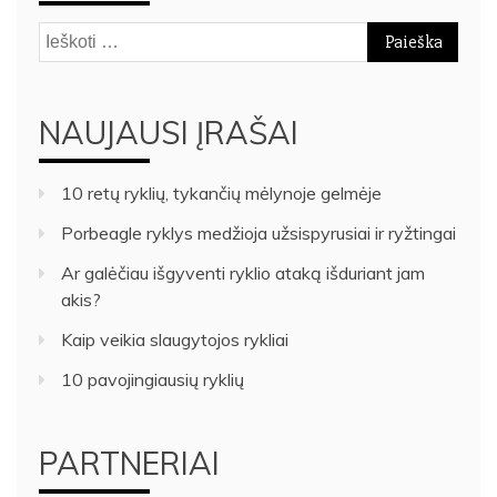
Ieškoti:
NAUJAUSI ĮRAŠAI
10 retų ryklių, tykančių mėlynoje gelmėje
Porbeagle ryklys medžioja užsispyrusiai ir ryžtingai
Ar galėčiau išgyventi ryklio ataką išduriant jam
akis?
Kaip veikia slaugytojos rykliai
10 pavojingiausių ryklių
PARTNERIAI