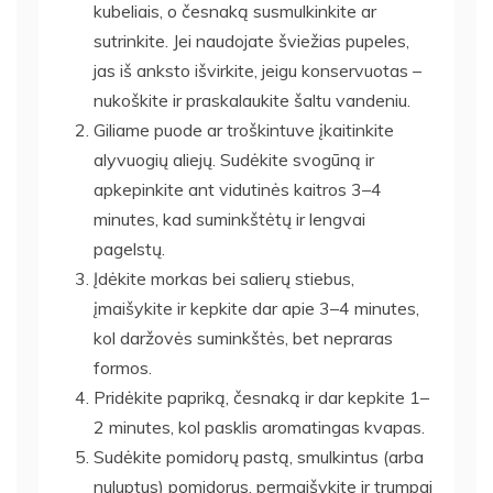
kubeliais, o česnaką susmulkinkite ar
sutrinkite. Jei naudojate šviežias pupeles,
jas iš anksto išvirkite, jeigu konservuotas –
nukoškite ir praskalaukite šaltu vandeniu.
Giliame puode ar troškintuve įkaitinkite
alyvuogių aliejų. Sudėkite svogūną ir
apkepinkite ant vidutinės kaitros 3–4
minutes, kad suminkštėtų ir lengvai
pagelstų.
Įdėkite morkas bei salierų stiebus,
įmaišykite ir kepkite dar apie 3–4 minutes,
kol daržovės suminkštės, bet nepraras
formos.
Pridėkite papriką, česnaką ir dar kepkite 1–
2 minutes, kol pasklis aromatingas kvapas.
Sudėkite pomidorų pastą, smulkintus (arba
nuluptus) pomidorus, permaišykite ir trumpai