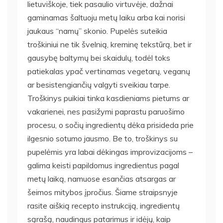
lietuviškoje, tiek pasaulio virtuvėje, dažnai
gaminamas šaltuoju metų laiku arba kai norisi
jaukaus “namų” skonio. Pupelės suteikia
troškiniui ne tik švelnią, kreminę tekstūrą, bet ir
gausybę baltymų bei skaidulų, todėl toks
patiekalas ypač vertinamas vegetarų, veganų
ar besistengiančių valgyti sveikiau tarpe.
Troškinys puikiai tinka kasdieniams pietums ar
vakarienei, nes pasižymi paprastu paruošimo
procesu, o sočių ingredientų dėka prisideda prie
ilgesnio sotumo jausmo. Be to, troškinys su
pupelėmis yra labai dėkingas improvizacijoms –
galima keisti papildomus ingredientus pagal
metų laiką, namuose esančias atsargas ar
šeimos mitybos įpročius. Šiame straipsnyje
rasite aiškią recepto instrukciją, ingredientų
sąrašą, naudingus patarimus ir idėjų, kaip