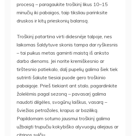
procesą – paragaukite troškinį likus 10–15
minučių iki pabaigos, taip tiksliau parinksite
druskos ir kitų prieskonių balansą.
Troškinį patartina virti didesnėje talpoje, nes
laikomas šaldytuve skonis tampa dar ryškesnis
– tai puikus metas gaminti maistą iš anksto
darbo dienoms. Jei norite kremiškesnio ar
tirštesnio patiekalo, dalį pupelių galima šiek tiek
sutrinti šakute tiesiai puode gero troškinio
pabaigoje. Prieš tiekiant ant stalo, pagardinkite
žolelėmis pagal sezoną – pavasarį galima
naudoti dilgėles, svogūnų laiškus, vasarą –
šviežias petražoles, krapus ar baziliką.
Papildomam sotumo jausmui troškinį galima
užbaigti trupučiu kokybiško alyvuogių aliejaus ar
citrinos sulčių.