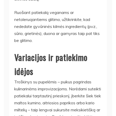
Ruošiant patiekalą veganams ar
netoleruojantiems glitimo, užtikrinkite, kad
nededate gyvūninės kilmės ingredientų (pvz.,
sūrio, grietinės), duona ar garnyras taip pat tiks
be glitimo.
Variacijos ir patiekimo
idėjos
Troškinys su pupelėmis – puikus pagrindas
kulinarinėms improvizacijoms. Norėdami suteikti
patiekalui tarptautinį prieskonį, įberkite šiek tiek
maltos kumino, aitriosios paprikos arba kario
miltelių – taip lengvai sukursite meksikietišką ar