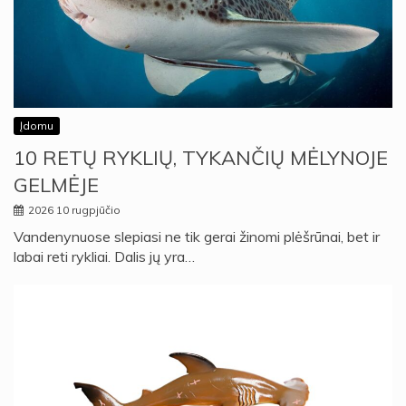
Įdomu
10 RETŲ RYKLIŲ, TYKANČIŲ MĖLYNOJE
GELMĖJE
2026 10 rugpjūčio
Vandenynuose slepiasi ne tik gerai žinomi plėšrūnai, bet ir
labai reti rykliai. Dalis jų yra…