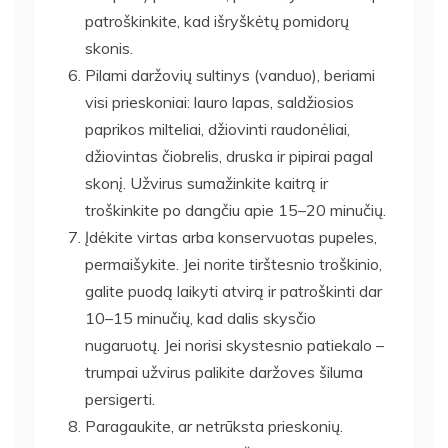
patroškinkite, kad išryškėtų pomidorų
skonis.
Pilami daržovių sultinys (vanduo), beriami
visi prieskoniai: lauro lapas, saldžiosios
paprikos milteliai, džiovinti raudonėliai,
džiovintas čiobrelis, druska ir pipirai pagal
skonį. Užvirus sumažinkite kaitrą ir
troškinkite po dangčiu apie 15–20 minučių.
Įdėkite virtas arba konservuotas pupeles,
permaišykite. Jei norite tirštesnio troškinio,
galite puodą laikyti atvirą ir patroškinti dar
10–15 minučių, kad dalis skysčio
nugaruotų. Jei norisi skystesnio patiekalo –
trumpai užvirus palikite daržoves šiluma
persigerti.
Paragaukite, ar netrūksta prieskonių.