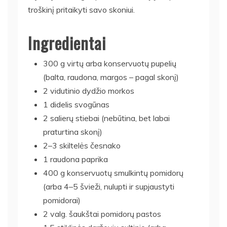
troškinį pritaikyti savo skoniui.
Ingredientai
300 g virtų arba konservuotų pupelių
(balta, raudona, margos – pagal skonį)
2 vidutinio dydžio morkos
1 didelis svogūnas
2 salierų stiebai (nebūtina, bet labai
praturtina skonį)
2–3 skiltelės česnako
1 raudona paprika
400 g konservuotų smulkintų pomidorų
(arba 4–5 švieži, nulupti ir supjaustyti
pomidorai)
2 valg. šaukštai pomidorų pastos