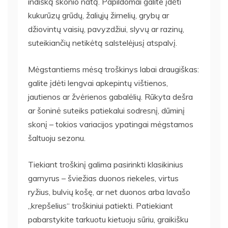
indišką skonio natą. Papildomai galite įdėti
kukurūzų grūdų, žaliųjų žirnelių, grybų ar
džiovintų vaisių, pavyzdžiui, slyvų ar razinų,
suteikiančių netikėtą salstelėjusį atspalvį.
Mėgstantiems mėsą troškinys labai draugiškas:
galite įdėti lengvai apkepintų vištienos,
jautienos ar žvėrienos gabalėlių. Rūkyta dešra
ar šoninė suteiks patiekalui sodresnį, dūminį
skonį – tokios variacijos ypatingai mėgstamos
šaltuoju sezonu.
Tiekiant troškinį galima pasirinkti klasikinius
garnyrus – šviežias duonos riekeles, virtus
ryžius, bulvių košę, ar net duonos arba lavašo
„krepšelius“ troškiniui patiekti. Patiekiant
pabarstykite tarkuotu kietuoju sūriu, graikišku