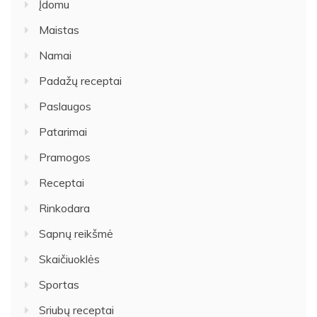
Įdomu
Maistas
Namai
Padažų receptai
Paslaugos
Patarimai
Pramogos
Receptai
Rinkodara
Sapnų reikšmė
Skaičiuoklės
Sportas
Sriubų receptai