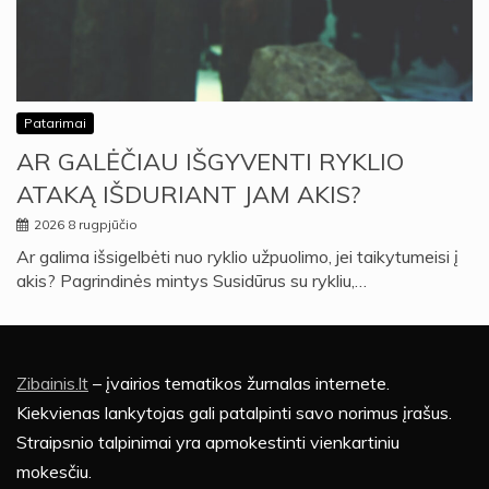
Patarimai
AR GALĖČIAU IŠGYVENTI RYKLIO
ATAKĄ IŠDURIANT JAM AKIS?
2026 8 rugpjūčio
Ar galima išsigelbėti nuo ryklio užpuolimo, jei taikytumeisi į
akis? Pagrindinės mintys Susidūrus su rykliu,…
Zibainis.lt
– įvairios tematikos žurnalas internete.
Kiekvienas lankytojas gali patalpinti savo norimus įrašus.
Straipsnio talpinimai yra apmokestinti vienkartiniu
mokesčiu.