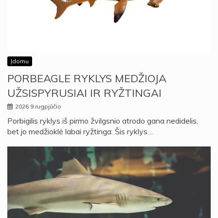
Įdomu
PORBEAGLE RYKLYS MEDŽIOJA
UŽSISPYRUSIAI IR RYŽTINGAI
2026 9 rugpjūčio
Porbigilis ryklys iš pirmo žvilgsnio atrodo gana nedidelis,
bet jo medžioklė labai ryžtinga. Šis ryklys…