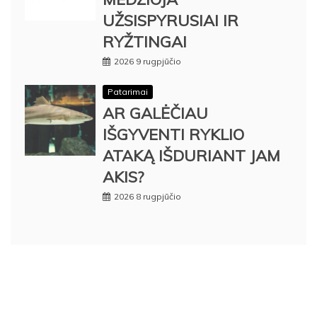
UŽSISPYRUSIAI IR
RYŽTINGAI
2026 9 rugpjūčio
Patarimai
AR GALĖČIAU
IŠGYVENTI RYKLIO
ATAKĄ IŠDURIANT JAM
AKIS?
2026 8 rugpjūčio