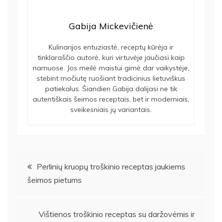
Gabija Mickevičienė
Kulinarijos entuziastė, receptų kūrėja ir
tinklaraščio autorė, kuri virtuvėje jaučiasi kaip
namuose. Jos meilė maistui gimė dar vaikystėje,
stebint močiutę ruošiant tradicinius lietuviškus
patiekalus. Šiandien Gabija dalijasi ne tik
autentiškais šeimos receptais, bet ir moderniais,
sveikesniais jų variantais.
Navigacija
Perlinių kruopų troškinio receptas jaukiems
šeimos pietums
tarp
įrašų
Vištienos troškinio receptas su daržovėmis ir