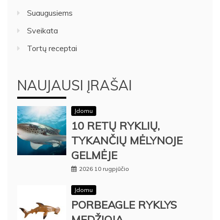
Suaugusiems
Sveikata
Tortų receptai
NAUJAUSI ĮRAŠAI
Įdomu
10 RETŲ RYKLIŲ,
TYKANČIŲ MĖLYNOJE
GELMĖJE
2026 10 rugpjūčio
Įdomu
PORBEAGLE RYKLYS
MEDŽIOJA