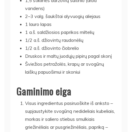
1,5 stiklinės daržovių sultinio (arba
vandens)
2–3 valg. šaukštai alyvuogių aliejaus
1 lauro lapas
1 a.š. saldžiosios paprikos miltelių
1/2 a.š. džiovintų raudonėlių
1/2 a.š. džiovinto čiobrelio
Druskos ir maltų juodųjų pipirų pagal skonį
Šviežios petražolės, krapų ar svogūnų
laiškų papuošimui ir skoniui
Gaminimo eiga
Visus ingredientus pasiruoškite iš anksto –
supjaustykite svogūną nedideliais kubeliais,
morkas ir saliero stiebus smulkiais
griežinėliais ar pusgriežinėliais, papriką –