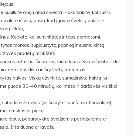
liejaus.
ę supilkite aliejų arba sviestą. Pakaitinkite, kol sušils,
epinkite iš visų pusių, kad įgautų švelnią auksinę
tskirą lėkštę.
ūnus. Kepkite, kol suminkštės ir taps permatomi.
ustytas morkas, supjaustytą papriką ir susmulkintą
aržovės pradėtų minkštėti.
prikos miltelius, čiobrelius, lauro lapus. Sumaišykite ir dar
iai gerai pasklistų ir išryškėtų aromatas.
stytas bulves. Viską užvirkite, sumažinkite kaitrą iki
tame puode 30–40 minučių, kol mėsa ir daržovės visiškai
berkite žirnelius (jei šaldyti – prieš tai atitirpinkite).
omai druskos ar pipirų.
lauro lapus, pabarstykite šviežiomis petražolėmis ar
esia, šilta duona ar lavašu.