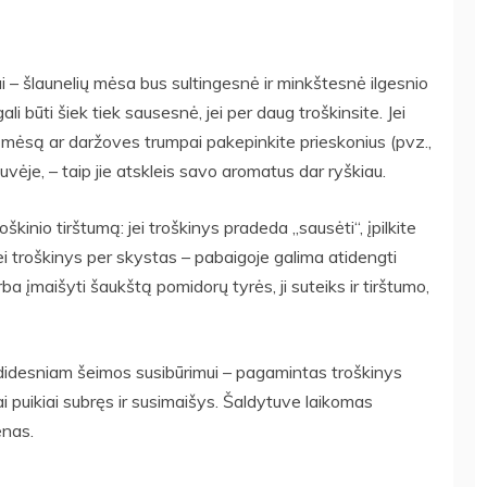
iui – šlaunelių mėsa bus sultingesnė ir minkštesnė ilgesnio
gali būti šiek tiek sausesnė, jei per daug troškinsite. Jei
 mėsą ar daržoves trumpai pakepinkite prieskonius (pvz.,
tuvėje, – taip jie atskleis savo aromatus dar ryškiau.
škinio tirštumą: jei troškinys pradeda „sausėti“, įpilkite
Jei troškinys per skystas – pabaigoje galima atidengti
 įmaišyti šaukštą pomidorų tyrės, ji suteiks ir tirštumo,
 didesniam šeimos susibūrimui – pagamintas troškinys
ai puikiai subręs ir susimaišys. Šaldytuve laikomas
enas.