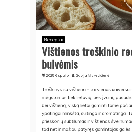
Receptai
Vištienos troškinio r
bulvėmis
2025 6 spalio
Gabija Mickevičienė
Troškinys su vištiena – tai vienas universal
mėgstamas tiek lietuvių, tiek įvairių pasaul
bei vištieną, viską lietai gaminti tame pačia
ypatingai minkšta, sultinga ir aromatinga. T
prieskonių subtilumas ir vištienos švelnuma
tad net ir mažiau patyręs gamintojas galės m