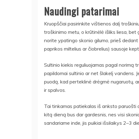
Naudingi patarimai
Kruopščiai pasirinkite vištienos dalį troškin
troškinimo metu, o krūtinėlė išliks liesa, bet 
norite ypatingo skonio gilumo, prieš dedant
paprikos miltelius ar čiobrelius) sausoje kep
Sultinio kiekis reguliuojamas pagal norimą tro
papildomai sultinio ar net šlakelį vandens. 
puodą, kad perteklinė drėgmė nugaruotų, arba
ir spalvos.
Tai tinkamas patiekalas iš anksto paruošti
kitą dieną bus dar gardesnis, nes visi skoni
sandariame inde, jis puikiai išsilaikys 2–3 di