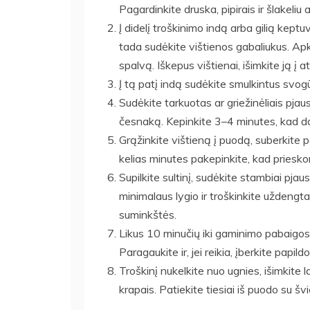
Pagardinkite druska, pipirais ir šlakeliu a
Į didelį troškinimo indą arba gilią keptuv
tada sudėkite vištienos gabaliukus. Apk
spalvą. Iškepus vištienai, išimkite ją į a
Į tą patį indą sudėkite smulkintus svog
Sudėkite tarkuotas ar griežinėliais pja
česnaką. Kepinkite 3–4 minutes, kad d
Grąžinkite vištieną į puodą, suberkite pa
kelias minutes pakepinkite, kad prieskon
Supilkite sultinį, sudėkite stambiai pjau
minimalaus lygio ir troškinkite uždeng
suminkštės.
Likus 10 minučių iki gaminimo pabaigos, su
Paragaukite ir, jei reikia, įberkite papild
Troškinį nukelkite nuo ugnies, išimkite 
krapais. Patiekite tiesiai iš puodo su švi