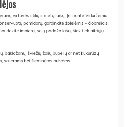
dėjos
vairių virtuvės stilių ir metų laikų. Jei norite Viduržemio
 konservuotų pomidorų, gardinkite žolelėmis – čiobreliais,
 naudokite imbierą, sojų padažo lašą, šiek tiek aitriųjų
jų, baklažanų, šviežių žalių pupelių ar net kukurūzų
ms, salierams bei žieminėms bulvėms.