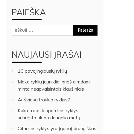
PAIEŠKA
Ieškoti:
NAUJAUSI ĮRAŠAI
10 pavojingiausių ryklių
Mako ryklių jaunikliai prieš gimdami
minta neapvaisintais kiaušiniais
Ar šviesa traukia ryklius?
Kalifornijos leopardinis ryklys
subręsta tik po daugelio metų
Citrininis ryklys yra (gana) draugiškas