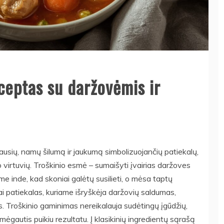
eceptas su daržovėmis ir
iausių, namų šilumą ir jaukumą simbolizuojančių patiekalų,
io virtuvių. Troškinio esmė – sumaišyti įvairias daržoves
me inde, kad skoniai galėtų susilieti, o mėsa taptų
ai patiekalas, kuriame išryškėja daržovių saldumas,
s. Troškinio gaminimas nereikalauja sudėtingų įgūdžių,
ėgautis puikiu rezultatu. Į klasikinių ingredientų sąrašą