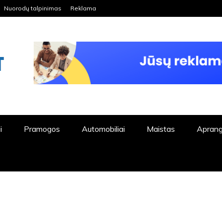
Nuorodų talpinimas
Reklama
ORDPRESS TINKLALAPIS
i
Pramogos
Automobiliai
Maistas
Apran