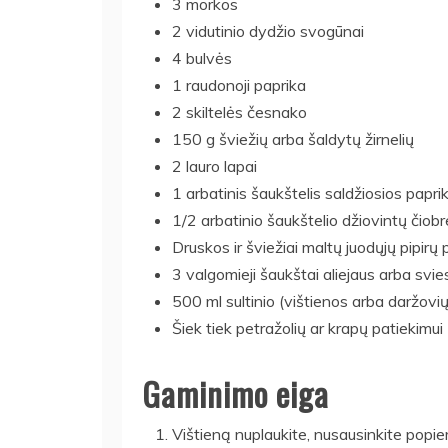
3 morkos
2 vidutinio dydžio svogūnai
4 bulvės
1 raudonoji paprika
2 skiltelės česnako
150 g šviežių arba šaldytų žirnelių
2 lauro lapai
1 arbatinis šaukštelis saldžiosios paprik
1/2 arbatinio šaukštelio džiovintų čiobr
Druskos ir šviežiai maltų juodųjų pipirų
3 valgomieji šaukštai aliejaus arba svie
500 ml sultinio (vištienos arba daržovių
Šiek tiek petražolių ar krapų patiekimui
Gaminimo eiga
Vištieną nuplaukite, nusausinkite popier