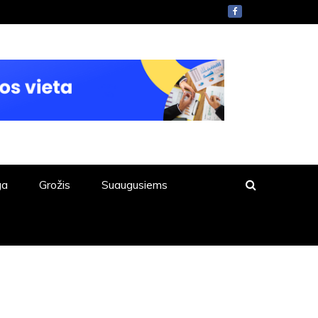
ga
Grožis
Suaugusiems