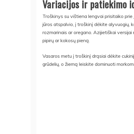
Variacijos ir patiekimo i
Troškinys su vištiena lengvai prisitaiko prie į
jūros atspalvio, į troškinį dėkite alyvuogių,
rozmarinais ar oregano. Azijietiškai versijai
pipirų ar kokosų pieną.
Vasaros metu į troškinį drąsiai dėkite cukini
grūdelių, o žiemą leiskite dominuoti morko