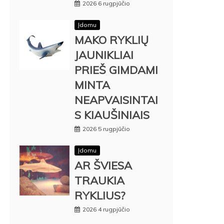
2026 6 rugpjūčio
Įdomu
MAKO RYKLIŲ
JAUNIKLIAI
PRIEŠ GIMDAMI
MINTA
NEAPVAISINTAI
S KIAUŠINIAIS
2026 5 rugpjūčio
Įdomu
AR ŠVIESA
TRAUKIA
RYKLIUS?
2026 4 rugpjūčio