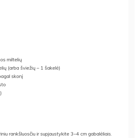
os miltelių
elių (arba šviežių – 1 šakelė)
 pagal skonį
sto
)
iniu rankšluosčiu ir supjaustykite 3–4 cm gabalėliais.