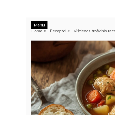
Meniu
Home
Receptai
Vištienos troškinio re