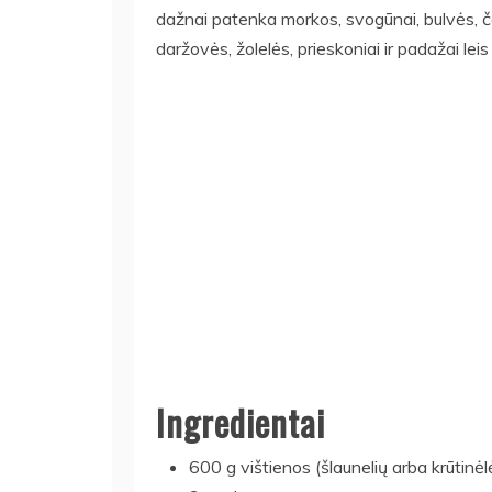
dažnai patenka morkos, svogūnai, bulvės, česn
daržovės, žolelės, prieskoniai ir padažai lei
Ingredientai
600 g vištienos (šlaunelių arba krūtinėl