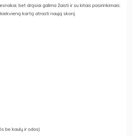
akai, bet drąsiai galima žaisti ir su kitais pasirinkimais:
s kiekvieną kartą atrasti naują skonį.
ės be kaulų ir odos)