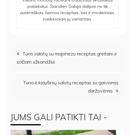
stebint močiutę ruošiant tradicinius lietuviškus
patiekalus. Šiandien Gabija dalijasi ne tik
autentiškais šeimos receptais, bet ir moderniais,
sveikesniais jų variantais.
Navigacija
Tuno salotų su majonezu receptas greitam ir
sočiam užkandžiui
tarp
įrašų
Tuno ir kiaušinių salotų receptas su gaiviomis
daržovėmis
JUMS GALI PATIKTI TAI -