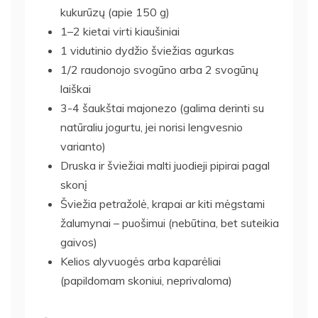
kukurūzų (apie 150 g)
1–2 kietai virti kiaušiniai
1 vidutinio dydžio šviežias agurkas
1/2 raudonojo svogūno arba 2 svogūnų
laiškai
3-4 šaukštai majonezo (galima derinti su
natūraliu jogurtu, jei norisi lengvesnio
varianto)
Druska ir šviežiai malti juodieji pipirai pagal
skonį
Šviežia petražolė, krapai ar kiti mėgstami
žalumynai – puošimui (nebūtina, bet suteikia
gaivos)
Kelios alyvuogės arba kaparėliai
(papildomam skoniui, neprivaloma)