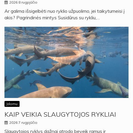
2026 8 rugpjūčio
Ar galima išsigelbėti nuo ryklio užpuolimo, jei taikytumeisi į
akis? Pagrindinės mintys Susidūrus su rykliu,…
Įdomu
KAIP VEIKIA SLAUGYTOJOS RYKLIAI
2026 7 rugpjūčio
Slaugytojos ryklys dažnai atrodo beveik ramus ir