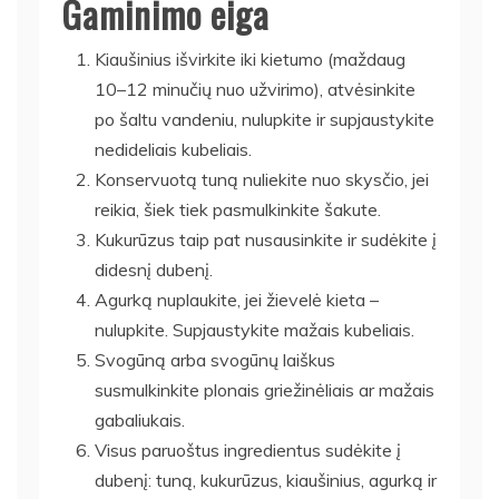
Gaminimo eiga
Kiaušinius išvirkite iki kietumo (maždaug
10–12 minučių nuo užvirimo), atvėsinkite
po šaltu vandeniu, nulupkite ir supjaustykite
nedideliais kubeliais.
Konservuotą tuną nuliekite nuo skysčio, jei
reikia, šiek tiek pasmulkinkite šakute.
Kukurūzus taip pat nusausinkite ir sudėkite į
didesnį dubenį.
Agurką nuplaukite, jei žievelė kieta –
nulupkite. Supjaustykite mažais kubeliais.
Svogūną arba svogūnų laiškus
susmulkinkite plonais griežinėliais ar mažais
gabaliukais.
Visus paruoštus ingredientus sudėkite į
dubenį: tuną, kukurūzus, kiaušinius, agurką ir