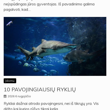
neįspūdingas jūros gyventojas. Iš pavadinimo galima
pagalvoti, kad…
Įdomu
10 PAVOJINGIAUSIŲ RYKLIŲ
2026 6 rugpjūčio
Rykliai dažnai atrodo pavojingesni, nei iš tikrųjų yra. Vis
dėlto kai kurios rūšys tikrai kelia…