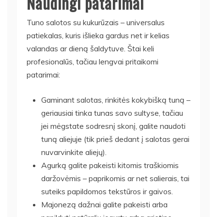
Naudingi patarimai
Tuno salotos su kukurūzais – universalus
patiekalas, kuris išlieka gardus net ir kelias
valandas ar dieną šaldytuve. Štai keli
profesionalūs, tačiau lengvai pritaikomi
patarimai:
Gaminant salotas, rinkitės kokybišką tuną –
geriausiai tinka tunas savo sultyse, tačiau
jei mėgstate sodresnį skonį, galite naudoti
tuną aliejuje (tik prieš dedant į salotas gerai
nuvarvinkite aliejų).
Agurką galite pakeisti kitomis traškiomis
daržovėmis – paprikomis ar net salierais, tai
suteiks papildomos tekstūros ir gaivos.
Majonezą dažnai galite pakeisti arba