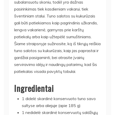
subalansuotu skoniu, todėl yra dažnas
pasirinkimas tiek kasdieniam vakarui, tiek
šventiniam stalui. Tuno salotos su kukurūzais
gali būti patiekiamos kaip pagrindinis užkandis,
lengva vakarienė, garnyras prie karštų
patiekalų arba kaip užtepėlė sumuštiniams.
Šiame straipsnyje sužinosite, ką iš tikrųjų reiškia
tuno salotos su kukurūzais, kaip jas paprastai ir
gardžiai pasigaminti, bei atrasite įvairių
serviravimo idėjų ir naudingų patarimų, kad šis
patiekalas visada pavyktų tobulai.
Ingredientai
1 didelė skardinė konservuoto tuno savo
sultyse arba aliejuje (apie 185 g)
1 nedidelė skardinė konservuotų saldžiųjų