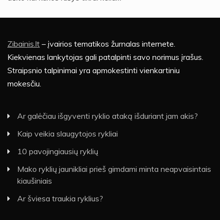
Zibainis.lt
– įvairios tematikos žurnalas internete.
Kiekvienas lankytojas gali patalpinti savo norimus įrašus.
Straipsnio talpinimai yra apmokestinti vienkartiniu
mokesčiu.
Ar galėčiau išgyventi ryklio ataką išduriant jam akis?
Kaip veikia slaugytojos rykliai
10 pavojingiausių ryklių
Mako ryklių jaunikliai prieš gimdami minta neapvaisintais
kiaušiniais
Ar šviesa traukia ryklius?