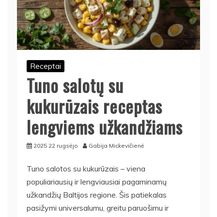
Receptai
Tuno salotų su
kukurūzais receptas
lengviems užkandžiams
2025 22 rugsėjo
Gabija Mickevičienė
Tuno salotos su kukurūzais – viena
populiariausių ir lengviausiai pagaminamų
užkandžių Baltijos regione. Šis patiekalas
pasižymi universalumu, greitu paruošimu ir