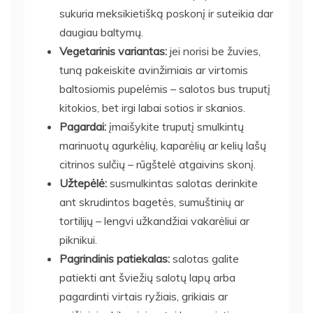
sukuria meksikietišką poskonį ir suteikia dar
daugiau baltymų.
Vegetarinis variantas:
jei norisi be žuvies,
tuną pakeiskite avinžirniais ar virtomis
baltosiomis pupelėmis – salotos bus truputį
kitokios, bet irgi labai sotios ir skanios.
Pagardai:
įmaišykite truputį smulkintų
marinuotų agurkėlių, kaparėlių ar kelių lašų
citrinos sulčių – rūgštelė atgaivins skonį.
Užtepėlė:
susmulkintas salotas derinkite
ant skrudintos bagetės, sumuštinių ar
tortilijų – lengvi užkandžiai vakarėliui ar
piknikui.
Pagrindinis patiekalas:
salotas galite
patiekti ant šviežių salotų lapų arba
pagardinti virtais ryžiais, grikiais ar