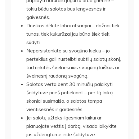
papildyti natūraliu jogurtu arba grietine –
tokiu būdu salotos bus lengvesnės ir
gaivesnės.
Druskos dėkite labai atsargiai – dažnai tiek
tunas, tiek kukurūzai jau būna šiek tiek
sūdyti.
Nepersistenkite su svogūno kiekiu – jo
perteklius gali nustelbti subtilų salotų skonį,
tad rinkitės švelnesnius svogūnų laiškus ar
švelnesnį raudoną svogūną.
Salotas verta bent 30 minučių palaikyti
šaldytuve prieš patiekiant – per tą laiką
skoniai susimaišo, o salotos tampa
vientisesnės ir gardesnės.
Jei salotų užteks ilgesniam laikui ar
planuojate vežtis į darbą, visada laikykite
jas uždengtame inde šaldytuve.