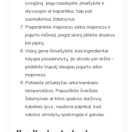
svogūną. Jeigu naudojate, įmaišykite ir
alyvuoges ar kaparėlius, taip pat
susmulkintus žalumynus.
Pagardinkite majonezu (arba majonezo ir
jogurto mišiniu), pagal skonį įdėkite druskos
bei pipirų.
Viską gerai išmaišykite, kad ingredientai
tolygiai pasiskirstytų. Jei atrodo per tiršta –
pridėkite truputį daugiau jogurto arba
majonezo.
Patiekite atšaldytas arba kambario
temperatūros. Papuoškite šviežiais
žalumynais ar kitos spalvos daržovių
kubeliais (pvz., raudona paprika), kad
salotos atrodytų spalvingiau ir gaiviau.