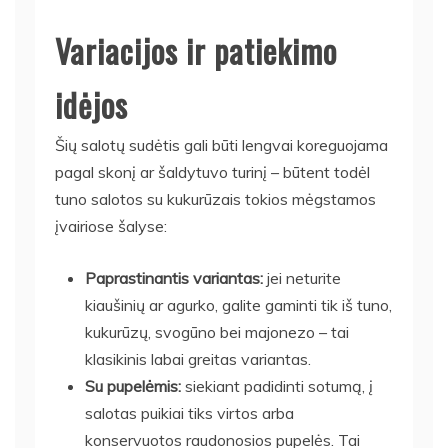
Variacijos ir patiekimo
idėjos
Šių salotų sudėtis gali būti lengvai koreguojama
pagal skonį ar šaldytuvo turinį – būtent todėl
tuno salotos su kukurūzais tokios mėgstamos
įvairiose šalyse:
Paprastinantis variantas:
jei neturite
kiaušinių ar agurko, galite gaminti tik iš tuno,
kukurūzų, svogūno bei majonezo – tai
klasikinis labai greitas variantas.
Su pupelėmis:
siekiant padidinti sotumą, į
salotas puikiai tiks virtos arba
konservuotos raudonosios pupelės. Tai