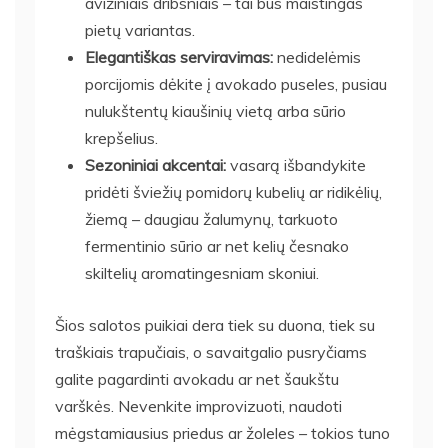
avižiniais dribsniais – tai bus maistingas
pietų variantas.
Elegantiškas serviravimas:
nedidelėmis
porcijomis dėkite į avokado puseles, pusiau
nulukštentų kiaušinių vietą arba sūrio
krepšelius.
Sezoniniai akcentai:
vasarą išbandykite
pridėti šviežių pomidorų kubelių ar ridikėlių,
žiemą – daugiau žalumynų, tarkuoto
fermentinio sūrio ar net kelių česnako
skiltelių aromatingesniam skoniui.
Šios salotos puikiai dera tiek su duona, tiek su
traškiais trapučiais, o savaitgalio pusryčiams
galite pagardinti avokadu ar net šaukštu
varškės. Nevenkite improvizuoti, naudoti
mėgstamiausius priedus ar žoleles – tokios tuno