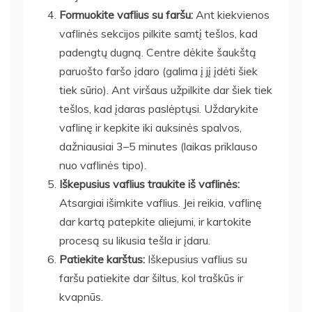
Formuokite vaflius su faršu:
Ant kiekvienos
vaflinės sekcijos pilkite samtį tešlos, kad
padengtų dugną. Centre dėkite šaukštą
paruošto faršo įdaro (galima į jį įdėti šiek
tiek sūrio). Ant viršaus užpilkite dar šiek tiek
tešlos, kad įdaras paslėptųsi. Uždarykite
vaflinę ir kepkite iki auksinės spalvos,
dažniausiai 3–5 minutes (laikas priklauso
nuo vaflinės tipo).
Iškepusius vaflius traukite iš vaflinės:
Atsargiai išimkite vaflius. Jei reikia, vaflinę
dar kartą patepkite aliejumi, ir kartokite
procesą su likusia tešla ir įdaru.
Patiekite karštus:
Iškepusius vaflius su
faršu patiekite dar šiltus, kol traškūs ir
kvapnūs.