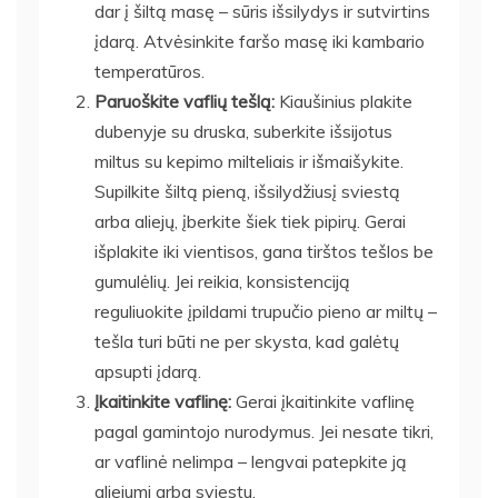
dar į šiltą masę – sūris išsilydys ir sutvirtins
įdarą. Atvėsinkite faršo masę iki kambario
temperatūros.
Paruoškite vaflių tešlą:
Kiaušinius plakite
dubenyje su druska, suberkite išsijotus
miltus su kepimo milteliais ir išmaišykite.
Supilkite šiltą pieną, išsilydžiusį sviestą
arba aliejų, įberkite šiek tiek pipirų. Gerai
išplakite iki vientisos, gana tirštos tešlos be
gumulėlių. Jei reikia, konsistenciją
reguliuokite įpildami trupučio pieno ar miltų –
tešla turi būti ne per skysta, kad galėtų
apsupti įdarą.
Įkaitinkite vaflinę:
Gerai įkaitinkite vaflinę
pagal gamintojo nurodymus. Jei nesate tikri,
ar vaflinė nelimpa – lengvai patepkite ją
aliejumi arba sviestu.