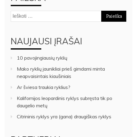
Ieškoti:
NAUJAUSI ĮRAŠAI
10 pavojingiausių ryklių
Mako ryklių jaunikliai prieš gimdami minta
neapvaisintais kiaušiniais
Ar šviesa traukia ryklius?
Kalifornijos leopardinis ryklys subręsta tik po
daugelio metų
Citrininis ryklys yra (gana) draugiškas ryklys