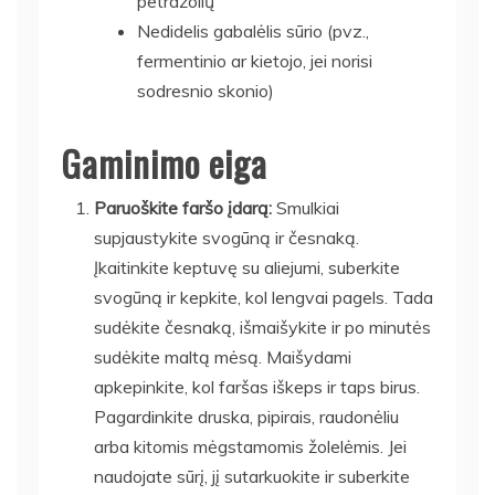
petražolių
Nedidelis gabalėlis sūrio (pvz.,
fermentinio ar kietojo, jei norisi
sodresnio skonio)
Gaminimo eiga
Paruoškite faršo įdarą:
Smulkiai
supjaustykite svogūną ir česnaką.
Įkaitinkite keptuvę su aliejumi, suberkite
svogūną ir kepkite, kol lengvai pagels. Tada
sudėkite česnaką, išmaišykite ir po minutės
sudėkite maltą mėsą. Maišydami
apkepinkite, kol faršas iškeps ir taps birus.
Pagardinkite druska, pipirais, raudonėliu
arba kitomis mėgstamomis žolelėmis. Jei
naudojate sūrį, jį sutarkuokite ir suberkite