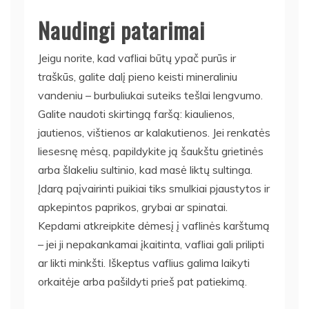
Naudingi patarimai
Jeigu norite, kad vafliai būtų ypač purūs ir
traškūs, galite dalį pieno keisti mineraliniu
vandeniu – burbuliukai suteiks tešlai lengvumo.
Galite naudoti skirtingą faršą: kiaulienos,
jautienos, vištienos ar kalakutienos. Jei renkatės
liesesnę mėsą, papildykite ją šaukštu grietinės
arba šlakeliu sultinio, kad masė liktų sultinga.
Įdarą paįvairinti puikiai tiks smulkiai pjaustytos ir
apkepintos paprikos, grybai ar spinatai.
Kepdami atkreipkite dėmesį į vaflinės karštumą
– jei ji nepakankamai įkaitinta, vafliai gali prilipti
ar likti minkšti. Iškeptus vaflius galima laikyti
orkaitėje arba pašildyti prieš pat patiekimą.