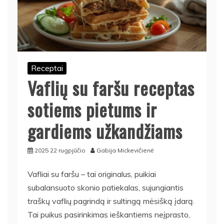
Receptai
Vaflių su faršu receptas
sotiems pietums ir
gardiems užkandžiams
2025 22 rugpjūčio
Gabija Mickevičienė
Vafliai su faršu – tai originalus, puikiai
subalansuoto skonio patiekalas, sujungiantis
traškų vaflių pagrindą ir sultingą mėsišką įdarą.
Tai puikus pasirinkimas ieškantiems neįprasto,