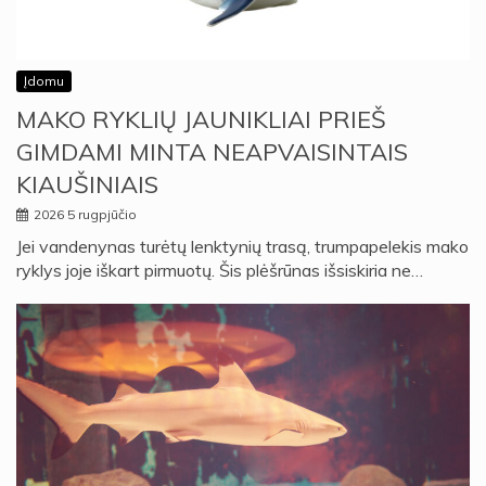
Įdomu
MAKO RYKLIŲ JAUNIKLIAI PRIEŠ
GIMDAMI MINTA NEAPVAISINTAIS
KIAUŠINIAIS
2026 5 rugpjūčio
Jei vandenynas turėtų lenktynių trasą, trumpapelekis mako
ryklys joje iškart pirmuotų. Šis plėšrūnas išsiskiria ne…