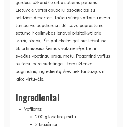
gardaus užkandžio arba sotiems pietums.
Lietuvoje vafliai daugeliui asocijuojasi su
saldžiais desertais, tačiau sūrieji vafliai su mėsa
tampa vis populiaresni dėl savo paprastumo,
sotumo ir galimybės lengvai prisitaikyti prie
įvairių skonių. Šis patiekalas gali nustebinti ne
tik artimuosius šeimos vakarienėje, bet ir
svečius ypatingų progų metu. Pagaminti vaflius
su faršu nėra sudėtinga – tam užtenka
pagrindinių ingredientų, šiek tiek fantazijos ir
laiko virtuvėje.
Ingredientai
Vafliams:
200 g kvietinių miltų
2 kiaušiniai