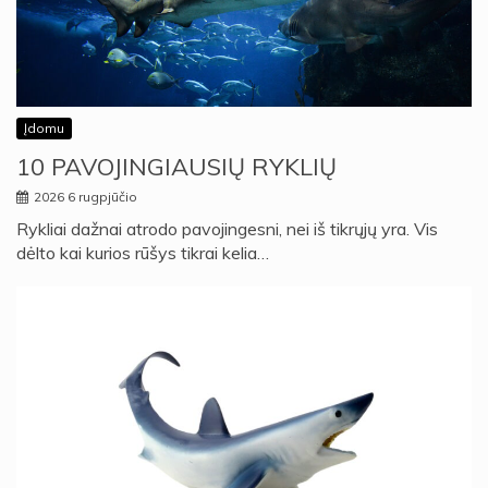
Įdomu
10 PAVOJINGIAUSIŲ RYKLIŲ
2026 6 rugpjūčio
Rykliai dažnai atrodo pavojingesni, nei iš tikrųjų yra. Vis
dėlto kai kurios rūšys tikrai kelia…