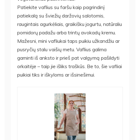
Patiekite vaflius su faršu kaip pagrindinį
patiekalą su šviežių daržovių salotomis,
raugintais agurkėliais, graikišku jogurtu, natūraliu
pomidorų padažu arba trintų avokadų kremu.
Mažesni, mini vafliukai taps puikiu užkandžiu ar
pusryčių stalu vaišių metu. Vaflius galima
gaminti iš anksto ir prieš pat valgymą pašildyti
orkaitėje – taip jie išliks traškūs. Be to, šie vafliai
puikiai tiks ir iškyloms ar išsinešimui.