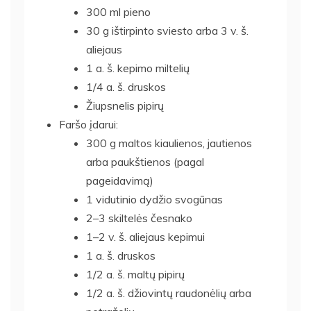
300 ml pieno
30 g ištirpinto sviesto arba 3 v. š.
aliejaus
1 a. š. kepimo miltelių
1/4 a. š. druskos
Žiupsnelis pipirų
Faršo įdarui:
300 g maltos kiaulienos, jautienos
arba paukštienos (pagal
pageidavimą)
1 vidutinio dydžio svogūnas
2–3 skiltelės česnako
1–2 v. š. aliejaus kepimui
1 a. š. druskos
1/2 a. š. maltų pipirų
1/2 a. š. džiovintų raudonėlių arba