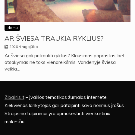
Įdomu
AR ŠVIESA TRAUKIA RYKLIUS?
2026 4 rugpjūčio
Ar šviesa gali pritraukti ryklius? Klausimas paprastas, bet
atsakymas ne toks vienareikšmis. Vandenyje šviesa
veikia…
Zibainis.lt
– įvairios tematikos žurnalas internete.
Kiekvienas lankytojas gali patalpinti savo norimus įrašus.
Straipsnio talpinimai yra apmokestinti vienkartiniu
mokesčiu.