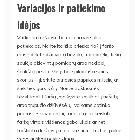
Variacijos ir patiekimo
idėjos
Vafliai su faršu yra be galo universalus
patiekalas. Norite itališko prieskonio? Į faršo
masę dėkite džiovintų bazilikų, raudonėlių, kelių
saulėje džiovintų pomidorų arba nedidelį
šaukštą pesto. Mėgstate pikantiškesnius
skonius – įberkite aitriosios paprikos miltelių ar
šiek tiek garstyčių. Norite traškesnės
tekstūros? Į faršą įmaišykite smulkintų riešutų
arba trupučio džiūvėsėlių. Vaikams patinka
paprastesni variantai, todėl drąsiai keiskite
faršą virtais vištienos gabaliukais ar net
troškinta daržovių mase su sūriu – tai bus puikus
vegetariškas pasirinkimas.