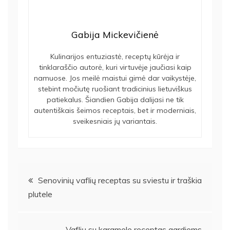
Gabija Mickevičienė
Kulinarijos entuziastė, receptų kūrėja ir
tinklaraščio autorė, kuri virtuvėje jaučiasi kaip
namuose. Jos meilė maistui gimė dar vaikystėje,
stebint močiutę ruošiant tradicinius lietuviškus
patiekalus. Šiandien Gabija dalijasi ne tik
autentiškais šeimos receptais, bet ir moderniais,
sveikesniais jų variantais.
Navigacija
Senovinių vaflių receptas su sviestu ir traškia
plutele
tarp
Vaflių su karamele receptas gardiems