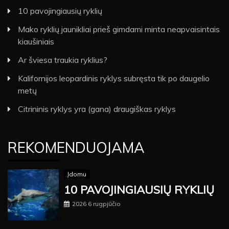
10 pavojingiausių ryklių
Mako ryklių jaunikliai prieš gimdami minta neapvaisintais
kiaušiniais
Ar šviesa traukia ryklius?
Kalifornijos leopardinis ryklys subręsta tik po daugelio
metų
Citrininis ryklys yra (gana) draugiškas ryklys
REKOMENDUOJAMA
Įdomu
10 PAVOJINGIAUSIŲ RYKLIŲ
2026 6 rugpjūčio