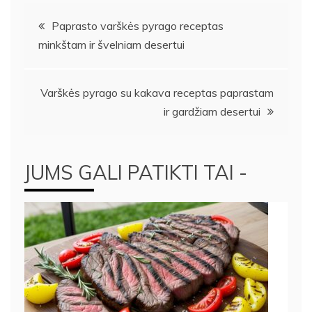
Navigacija
Paprasto varškės pyrago receptas
minkštam ir švelniam desertui
tarp
įrašų
Varškės pyrago su kakava receptas paprastam
ir gardžiam desertui
JUMS GALI PATIKTI TAI -