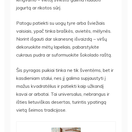
jogurtą ar rikotos sūrį.
Patogu patiekti su uogų tyre arba šviežiais
vaisiais, ypač tinka braškės, avietės, mėlynės.
Norint išgauti dar skanesnę išvaizdą – viršų
dekoruokite mėtų lapeliais, pabarstykite
cukraus pudra ar suformuokite šokolado raštą.
Šis pyragas puikiai tinka ne tik šventėms, bet ir
kasdieniam stalui, nes jį galima supjaustyti į
mažus kvadratėlius ir patiekti kaip užkandį
kavai ar arbatai. Tai universalus, nebrangus ir
išties lietuviškas desertas, turintis ypatingą
vietą šeimos tradicijose.