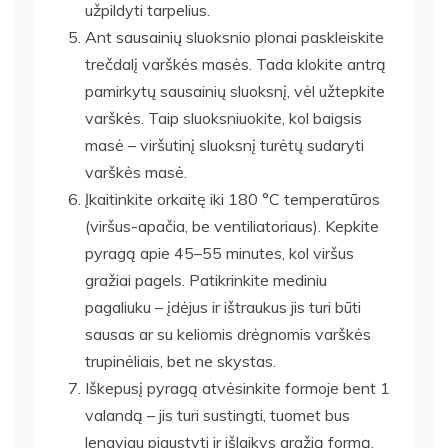
užpildyti tarpelius.
Ant sausainių sluoksnio plonai paskleiskite
trečdalį varškės masės. Tada klokite antrą
pamirkytų sausainių sluoksnį, vėl užtepkite
varškės. Taip sluoksniuokite, kol baigsis
masė – viršutinį sluoksnį turėtų sudaryti
varškės masė.
Įkaitinkite orkaitę iki 180 °C temperatūros
(viršus-apačia, be ventiliatoriaus). Kepkite
pyragą apie 45–55 minutes, kol viršus
gražiai pagels. Patikrinkite mediniu
pagaliuku – įdėjus ir ištraukus jis turi būti
sausas ar su keliomis drėgnomis varškės
trupinėliais, bet ne skystas.
Iškepusį pyragą atvėsinkite formoje bent 1
valandą – jis turi sustingti, tuomet bus
lengviau pjaustyti ir išlaikys gražią formą.