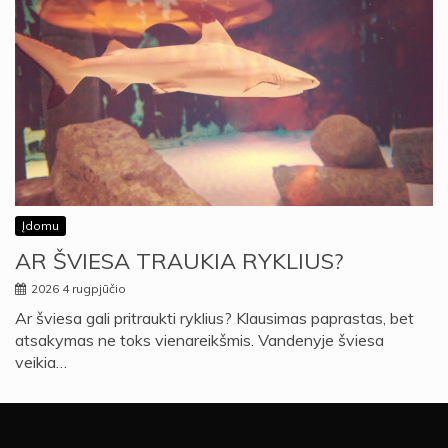
Įdomu
AR ŠVIESA TRAUKIA RYKLIUS?
2026 4 rugpjūčio
Ar šviesa gali pritraukti ryklius? Klausimas paprastas, bet
atsakymas ne toks vienareikšmis. Vandenyje šviesa
veikia…