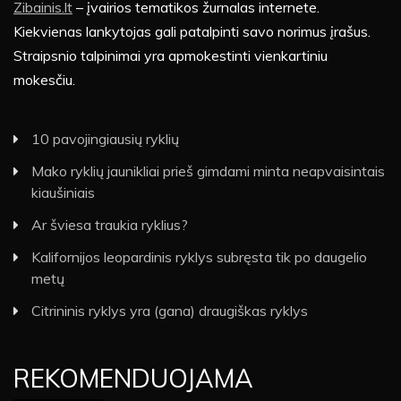
Zibainis.lt
– įvairios tematikos žurnalas internete.
Kiekvienas lankytojas gali patalpinti savo norimus įrašus.
Straipsnio talpinimai yra apmokestinti vienkartiniu
mokesčiu.
10 pavojingiausių ryklių
Mako ryklių jaunikliai prieš gimdami minta neapvaisintais
kiaušiniais
Ar šviesa traukia ryklius?
Kalifornijos leopardinis ryklys subręsta tik po daugelio
metų
Citrininis ryklys yra (gana) draugiškas ryklys
REKOMENDUOJAMA