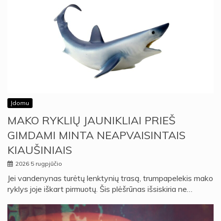
Įdomu
MAKO RYKLIŲ JAUNIKLIAI PRIEŠ
GIMDAMI MINTA NEAPVAISINTAIS
KIAUŠINIAIS
2026 5 rugpjūčio
Jei vandenynas turėtų lenktynių trasą, trumpapelekis mako
ryklys joje iškart pirmuotų. Šis plėšrūnas išsiskiria ne…