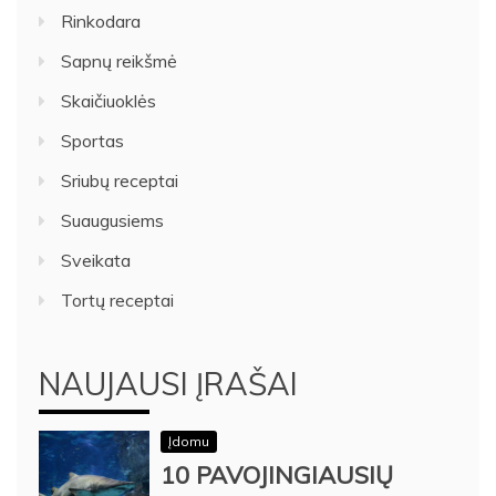
Rinkodara
Sapnų reikšmė
Skaičiuoklės
Sportas
Sriubų receptai
Suaugusiems
Sveikata
Tortų receptai
NAUJAUSI ĮRAŠAI
Įdomu
10 PAVOJINGIAUSIŲ