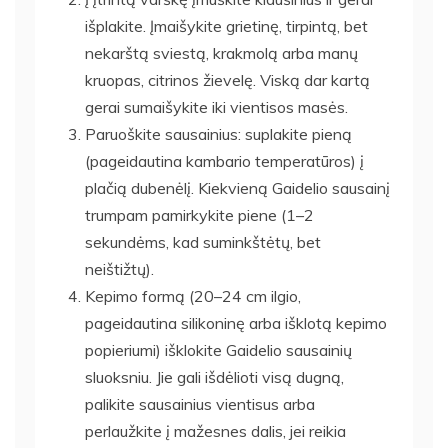
išplakite. Įmaišykite grietinę, tirpintą, bet
nekarštą sviestą, krakmolą arba manų
kruopas, citrinos žievelę. Viską dar kartą
gerai sumaišykite iki vientisos masės.
Paruoškite sausainius: suplakite pieną
(pageidautina kambario temperatūros) į
plačią dubenėlį. Kiekvieną Gaidelio sausainį
trumpam pamirkykite piene (1–2
sekundėms, kad suminkštėtų, bet
neištižtų).
Kepimo formą (20–24 cm ilgio,
pageidautina silikoninę arba išklotą kepimo
popieriumi) išklokite Gaidelio sausainių
sluoksniu. Jie gali išdėlioti visą dugną,
palikite sausainius vientisus arba
perlaužkite į mažesnes dalis, jei reikia