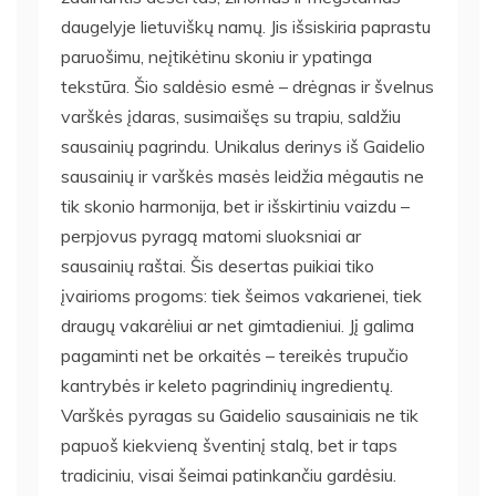
daugelyje lietuviškų namų. Jis išsiskiria paprastu
paruošimu, neįtikėtinu skoniu ir ypatinga
tekstūra. Šio saldėsio esmė – drėgnas ir švelnus
varškės įdaras, susimaišęs su trapiu, saldžiu
sausainių pagrindu. Unikalus derinys iš Gaidelio
sausainių ir varškės masės leidžia mėgautis ne
tik skonio harmonija, bet ir išskirtiniu vaizdu –
perpjovus pyragą matomi sluoksniai ar
sausainių raštai. Šis desertas puikiai tiko
įvairioms progoms: tiek šeimos vakarienei, tiek
draugų vakarėliui ar net gimtadieniui. Jį galima
pagaminti net be orkaitės – tereikės trupučio
kantrybės ir keleto pagrindinių ingredientų.
Varškės pyragas su Gaidelio sausainiais ne tik
papuoš kiekvieną šventinį stalą, bet ir taps
tradiciniu, visai šeimai patinkančiu gardėsiu.