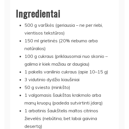
Ingredientai
500 g varškės (geriausia – ne per riebi,
vientisos tekstūros)
150 ml grietinės (20% riebumo arba
natūralios)
100 g cukraus (priklausomai nuo skonio –
galima ir kiek mažiau ar daugiau)
1 pakelis vanilinio cukraus (apie 10–15 g)
3 vidutinio dydžio kiaušiniai
50 g sviesto (minkšto)
1 valgomasis šaukštas krakmolo arba
manų kruopų (padeda sutvirtinti įdarą)
1 arbatinis šaukštelis maltos citrinos
žievelės (nebūtina, bet labai gaivina
desertą)