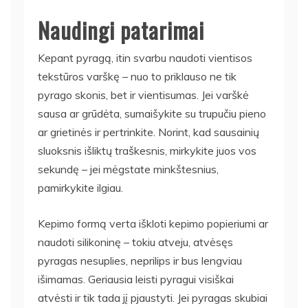
Naudingi patarimai
Kepant pyragą, itin svarbu naudoti vientisos
tekstūros varškę – nuo to priklauso ne tik
pyrago skonis, bet ir vientisumas. Jei varškė
sausa ar grūdėta, sumaišykite su trupučiu pieno
ar grietinės ir pertrinkite. Norint, kad sausainių
sluoksnis išliktų traškesnis, mirkykite juos vos
sekundę – jei mėgstate minkštesnius,
pamirkykite ilgiau.
Kepimo formą verta iškloti kepimo popieriumi ar
naudoti silikoninę – tokiu atveju, atvėsęs
pyragas nesuplies, neprilips ir bus lengviau
išimamas. Geriausia leisti pyragui visiškai
atvėsti ir tik tada jį pjaustyti. Jei pyragas skubiai