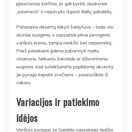
pjaustomas karštas, jis gali byrėti, sluoksniai
„pasimesti“ ir nepavyks išgauti dailių gabalėlių.
Patariama desertą laikyti šaldytuve – tada visi
skoniai susigeria, o sausainiai pilnai persigeria
varškės kremu, tampa minkšti, bet nepermirkę.
Prieš patiekiant galima pabarstyti maltu
cinamonu, tarkuotu šokoladu ar džiovintomis
uogomis, kad suteiktumėte papildomą akcentą.
Jei pyrago kepate svečiams – pasiruoškite iš
vakaro.
Variacijos ir patiekimo
idėjos
Varškės pyragas su Gaidelio sausainiais leidžia