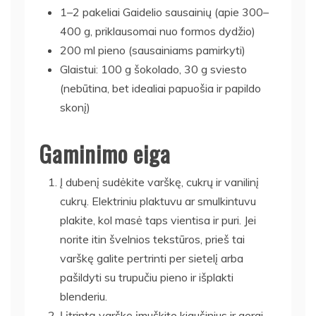
1–2 pakeliai Gaidelio sausainių (apie 300–
400 g, priklausomai nuo formos dydžio)
200 ml pieno (sausainiams pamirkyti)
Glaistui: 100 g šokolado, 30 g sviesto
(nebūtina, bet idealiai papuošia ir papildo
skonį)
Gaminimo eiga
Į dubenį sudėkite varškę, cukrų ir vanilinį
cukrų. Elektriniu plaktuvu ar smulkintuvu
plakite, kol masė taps vientisa ir puri. Jei
norite itin švelnios tekstūros, prieš tai
varškę galite pertrinti per sietelį arba
pašildyti su trupučiu pieno ir išplakti
blenderiu.
Į įtrintą varškę įmuškite kiaušinius ir gerai