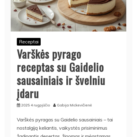
Receptai
Varškės pyrago
receptas su Gaidelio
sausainiais ir švelniu
įdaru
2025 4 rugpjūčio
Gabija Mickevičienė
Varškės pyragas su Gaidelio sausainiais – tai
nostalgiją keliantis, vaikystės prisiminimus
žadinantis desertas, žinomas ir mėgstamas