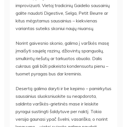
improvizuoti. Vietoj tradicinių Gaidelio sausainių
galite naudoti Digestive, Selga, Petit Beurre ar
kitus mėgstamus sausainius – kiekvienas
variantas suteiks skoniui naujų niuansų.
Norint gaivesnio skonio, galima į varškės masę
įmaišyti saujelę razinų, džiovintų spanguolių,
smulkintų riešutų ar tarkuotos obuolio. Dalis
cukraus gali būti pakeista kondensuotu pienu –
tuomet pyragas bus dar kreminis.
Desertą galima daryti ir be kepimo – pamirkytus
sausainius sluoksniuokite su neapdorota,
saldinta varškės-grietinės mase ir leiskite
pyragui sustingti šaldytuve per naktį. Tokia
versija gaunasi ypač švelni, vasariška, o norint
lengvumo – vietoj sviesto galima naudoti