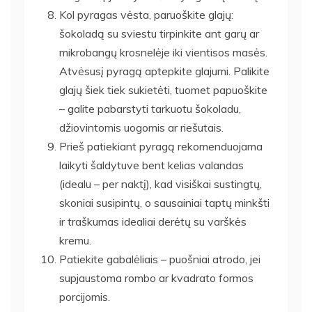
Kol pyragas vėsta, paruoškite glajų:
šokoladą su sviestu tirpinkite ant garų ar
mikrobangų krosnelėje iki vientisos masės.
Atvėsusį pyragą aptepkite glajumi. Palikite
glajų šiek tiek sukietėti, tuomet papuoškite
– galite pabarstyti tarkuotu šokoladu,
džiovintomis uogomis ar riešutais.
Prieš patiekiant pyragą rekomenduojama
laikyti šaldytuve bent kelias valandas
(idealu – per naktį), kad visiškai sustingtų,
skoniai susipintų, o sausainiai taptų minkšti
ir traškumas idealiai derėtų su varškės
kremu.
Patiekite gabalėliais – puošniai atrodo, jei
supjaustoma rombo ar kvadrato formos
porcijomis.