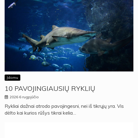
Įdomu
10 PAVOJINGIAUSIŲ RYKLIŲ
2026 6 rugpjūčio
Rykliai dažnai atrodo pavojingesni, nei iš tikrųjų yra. Vis
dėlto kai kurios rūšys tikrai kelia…