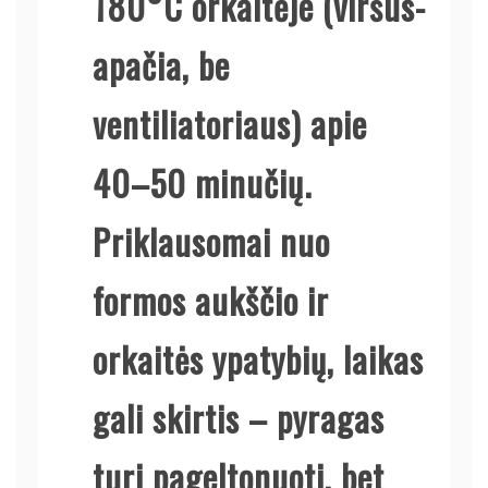
180°C orkaitėje (viršus-
apačia, be
ventiliatoriaus) apie
40–50 minučių.
Priklausomai nuo
formos aukščio ir
orkaitės ypatybių, laikas
gali skirtis – pyragas
turi pageltonuoti, bet