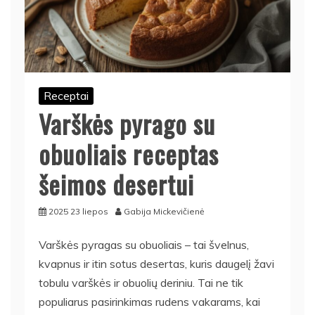
Receptai
Varškės pyrago su
obuoliais receptas
šeimos desertui
2025 23 liepos
Gabija Mickevičienė
Varškės pyragas su obuoliais – tai švelnus,
kvapnus ir itin sotus desertas, kuris daugelį žavi
tobulu varškės ir obuolių deriniu. Tai ne tik
populiarus pasirinkimas rudens vakarams, kai