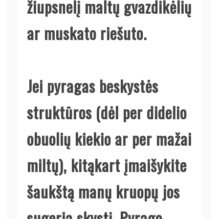
žiupsnelį maltų gvazdikėlių
ar muskato riešuto.
Jei pyragas beskystės
struktūros (dėl per didelio
obuolių kiekio ar per mažai
miltų), kitąkart įmaišykite
šaukštą manų kruopų jos
sugeria skystį. Pyrago