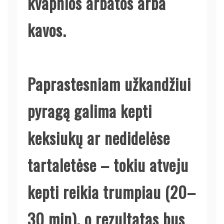
kvapnios arbatos arba
kavos.
Paprastesniam užkandžiui
pyragą galima kepti
keksiukų ar nedidelėse
tartaletėse – tokiu atveju
kepti reikia trumpiau (20–
30 min), o rezultatas bus