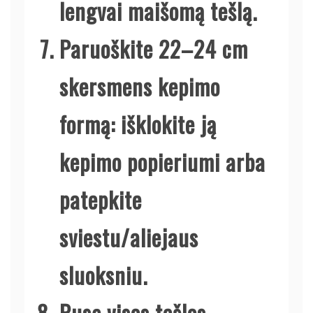
lengvai maišomą tešlą.
Paruoškite 22–24 cm
skersmens kepimo
formą: išklokite ją
kepimo popieriumi arba
patepkite
sviestu/aliejaus
sluoksniu.
Pusę visos tešlos