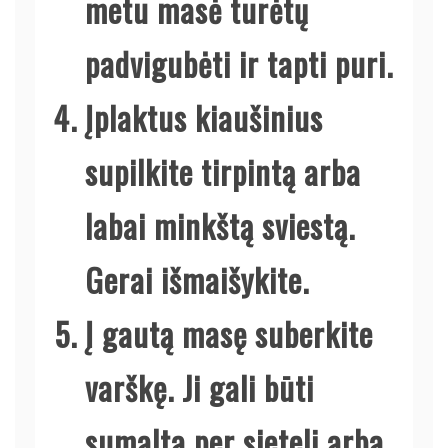
metu masė turėtų
padvigubėti ir tapti puri.
Įplaktus kiaušinius
supilkite tirpintą arba
labai minkštą sviestą.
Gerai išmaišykite.
Į gautą masę suberkite
varškę. Ji gali būti
sumalta per sietelį arba