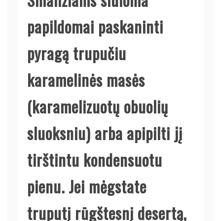
papildomai paskaninti
pyragą trupučiu
karamelinės masės
(karamelizuotų obuolių
sluoksniu) arba apipilti jį
tirštintu kondensuotu
pienu. Jei mėgstate
truputį rūgštesnį desertą,