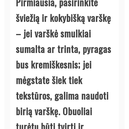
Pirmiausia, pasirinkite
šviežią ir kokybišką varškę
– jei varškė smulkiai
sumalta ar trinta, pyragas
bus kremiškesnis; jei
mėgstate šiek tiek
tekstūros, galima naudoti
birią varškę. Obuoliai
turėtų būti tvirti ir