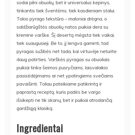
sodai pilni obuolių, bet ir universalus kepinys,
tinkantis tiek šventėms, tiek kasdieniam stalui.
Tokio pyrago tekstūra – maloniai drėgna, o
saldžiarūgštės obuolių natos puikiai dera su
kremine varške. Šį desertą mėgsta tiek vaikai,
tiek suaugusieji. Be to, jį lengva gaminti, tad
pyragas sužibės net tada, kai virtuvėje neturite
daug patirties. Varškės pyragas su obuoliais
puikiai tinka šeimos pusryčiams, laisvalaikio
pasisėdėjimams ar net ypatingiems svečiams
pavaišinti. Toliau pateikiame patikrintą ir
paprastą receptą, kuris padės be vargo
išsikepti ne tik skanų, bet ir puikiai atrodančią
gardžiąją klasiką.
Ingredientai