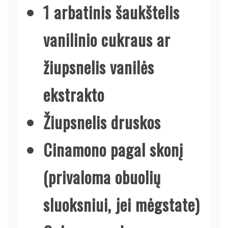
1 arbatinis šaukštelis
vanilinio cukraus ar
žiupsnelis vanilės
ekstrakto
Žiupsnelis druskos
Cinamono pagal skonį
(privaloma obuolių
sluoksniui, jei mėgstate)