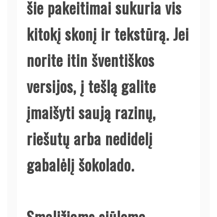
šie pakeitimai sukuria vis
kitokį skonį ir tekstūrą. Jei
norite itin šventiškos
versijos, į tešlą galite
įmaišyti saują razinų,
riešutų arba nedidelį
gabalėlį šokolado.
Smaližiams siūloma