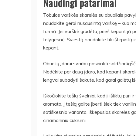
Naudingi patarimai
Tobulos varškės skarelės su obuoliais pavyks,
naudokite gerai nusausintą varškę – kuo maž
formą. Jei varškė grūdėta, prieš kepant ją pe
tolygesnė. Sviestą naudokite tik ištirpintą i
kepant.
Obuolių įdarui svarbu pasirinkti saldžiarūgšč
Nedėkite per daug įdaro, kad kepant skarelė
lengvai subadyti šakute, kad garai galėtų iše
Iškočiokite tešlą švelniai, kad ji išliktų puri 
aromato, į tešlą galite įberti šiek tiek vanili
sotiškesnio varianto, iškepusias skareles gali
cinamoniniu cukrumi.