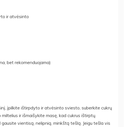
yto ir atvėsinto
tina, bet rekomenduojama)
nį, įpilkite ištirpdyto ir atvėsinto sviesto, suberkite cukrų
miltelius ir išmaišykite masę, kad cukrus ištirptų.
 gausite vientisą, nelipnią, minkštą tešlą. Jeigu tešla vis