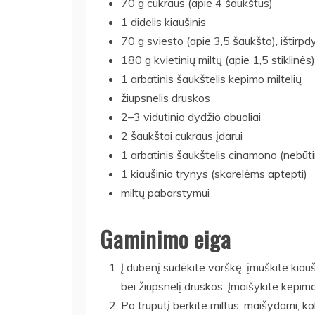
70 g cukraus (apie 4 šaukštus)
1 didelis kiaušinis
70 g sviesto (apie 3,5 šaukšto), ištirpd
180 g kvietinių miltų (apie 1,5 stiklinės)
1 arbatinis šaukštelis kepimo miltelių
žiupsnelis druskos
2–3 vidutinio dydžio obuoliai
2 šaukštai cukraus įdarui
1 arbatinis šaukštelis cinamono (nebū
1 kiaušinio trynys (skarelėms aptepti)
miltų pabarstymui
Gaminimo eiga
Į dubenį sudėkite varškę, įmuškite kiauši
bei žiupsnelį druskos. Įmaišykite kepimo 
Po truputį berkite miltus, maišydami, kol