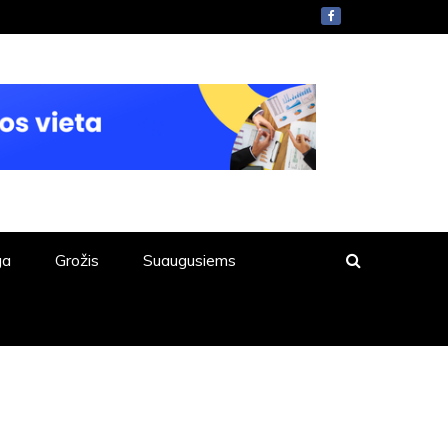
ga
Grožis
Suaugusiems