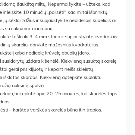
papildomą šaukštą miltų. Nepermaišykite – užteks, kad
ir leiskite 10 minučių „pailsėti“, kad miltai išbrinktų.
ite jų sėklalizdžius ir supjaustykite nedideliais kubeliais ar
ius su cukrumi ir cinamonu.
okite tešlą iki 3–4 mm storio ir supjaustykite kvadratais
inių skarelių, darykite mažesnius kvadratėlius.
ukštelį arba nedidelę krūvelę obuolių įdaro.
d susidarytų uždara kišenėlė. Kiekvieną susuktą skarelę,
tai gerai prisiklijuotų ir kepant neišsiskleistų.
i išklotos skardos. Kiekvieną aptepkite suplaktu
gražią auksinę spalvą.
ą orkaitę ir kepkite apie 20–25 minutes, kol skarelės taps
duos.
tvėsti – karštos varškės skarelės būna itin trapios.