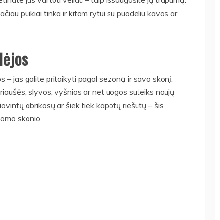
etinate jas vartoti vėliau – taip išsaugosite jų trapumą.
čiau puikiai tinka ir kitam rytui su puodeliu kavos ar
dėjos
s – jas galite pritaikyti pagal sezoną ir savo skonį.
: kriaušės, slyvos, vyšnios ar net uogos suteiks naujų
iovintų abrikosų ar šiek tiek kapotų riešutų – šis
domo skonio.