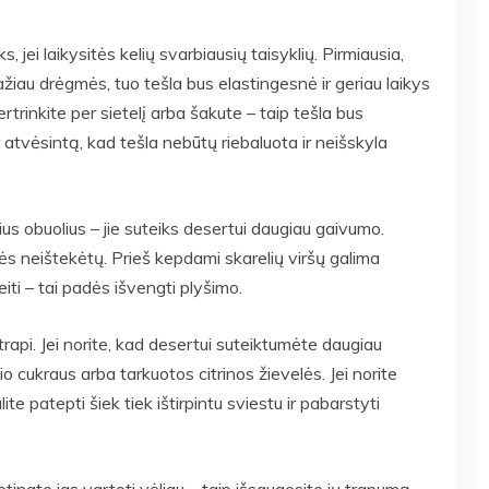
 jei laikysitės kelių svarbiausių taisyklių. Pirmiausia,
iau drėgmės, tuo tešla bus elastingesnė ir geriau laikys
rtrinkite per sietelį arba šakute – taip tešla bus
r atvėsintą, kad tešla nebūtų riebaluota ir neišskyla
ius obuolius – jie suteiks desertui daugiau gaivumo.
s neištekėtų. Prieš kepdami skarelių viršų galima
iti – tai padės išvengti plyšimo.
ir trapi. Jei norite, kad desertui suteiktumėte daugiau
nio cukraus arba tarkuotos citrinos žievelės. Jei norite
te patepti šiek tiek ištirpintu sviestu ir pabarstyti