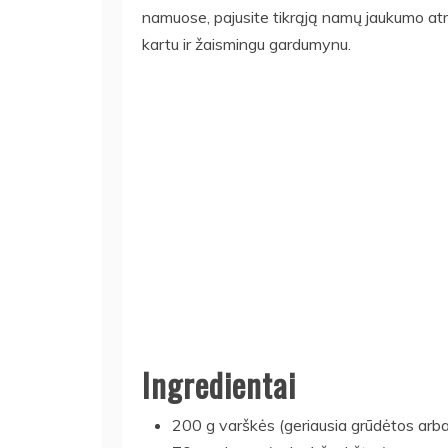
namuose, pajusite tikrąją namų jaukumo atmo
kartu ir žaismingu gardumynu.
Ingredientai
200 g varškės (geriausia grūdėtos arba