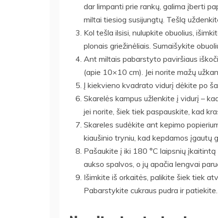
dar limpanti prie rankų, galima įberti 
miltai tiesiog susijungtų. Tešlą uždenkite 
Kol tešla ilsisi, nulupkite obuolius, išimk
plonais griežinėliais. Sumaišykite obuol
Ant miltais pabarstyto paviršiaus iškoči
(apie 10×10 cm). Jei norite mažų užkand
Į kiekvieno kvadrato vidurį dėkite po ša
Skarelės kampus užlenkite į vidurį – ka
jei norite, šiek tiek paspauskite, kad kraš
Skareles sudėkite ant kepimo popierium
kiaušinio tryniu, kad kepdamos įgautų 
Pašaukite į iki 180 °C laipsnių įkaitint
aukso spalvos, o jų apačia lengvai paru
Išimkite iš orkaitės, palikite šiek tiek a
Pabarstykite cukraus pudra ir patiekite.