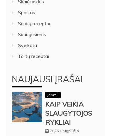
Skaičiuoklės
Sportas
Sriubų receptai
Suaugusiems
Sveikata
Tortų receptai
NAUJAUSI ĮRAŠAI
Įdomu
KAIP VEIKIA
SLAUGYTOJOS
RYKLIAI
2026 7 rugpjūčio