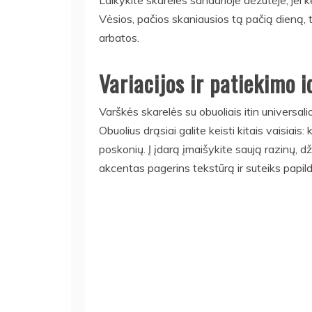
Laikykite skareles sandarioje dėžutėje, jei k
Vėsios, pačios skaniausios tą pačią dieną, ta
arbatos.
Variacijos ir patiekimo i
Varškės skarelės su obuoliais itin universalio
Obuolius drąsiai galite keisti kitais vaisiais
poskonių. Į įdarą įmaišykite saują razinų, dž
akcentas pagerins tekstūrą ir suteiks papil