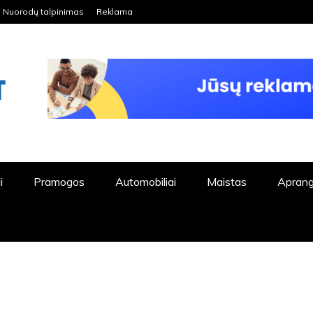
Nuorodų talpinimas
Reklama
ORDPRESS TINKLALAPIS
i
Pramogos
Automobiliai
Maistas
Apran