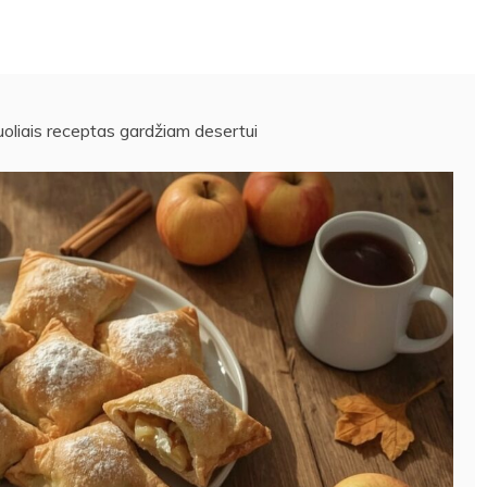
uoliais receptas gardžiam desertui