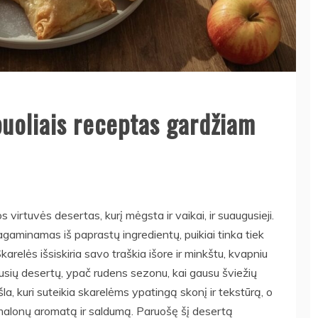
buoliais receptas gardžiam
s virtuvės desertas, kurį mėgsta ir vaikai, ir suaugusieji.
agaminamas iš paprastų ingredientų, puikiai tinka tiek
karelės išsiskiria savo traškia išore ir minkštu, kvapniu
sių desertų, ypač rudens sezonu, kai gausu šviežių
la, kuri suteikia skarelėms ypatingą skonį ir tekstūrą, o
a malonų aromatą ir saldumą. Paruošę šį desertą