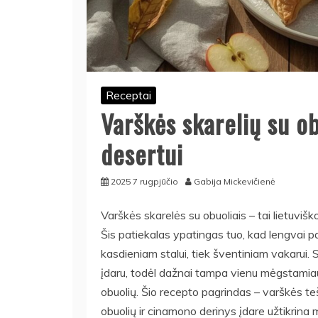
Receptai
Varškės skarelių su o
desertui
2025 7 rugpjūčio
Gabija Mickevičienė
Varškės skarelės su obuoliais – tai lietuviško
Šis patiekalas ypatingas tuo, kad lengvai p
kasdieniam stalui, tiek šventiniam vakarui. S
įdaru, todėl dažnai tampa vienu mėgstamiau
obuolių. Šio recepto pagrindas – varškės teš
obuolių ir cinamono derinys įdare užtikrin