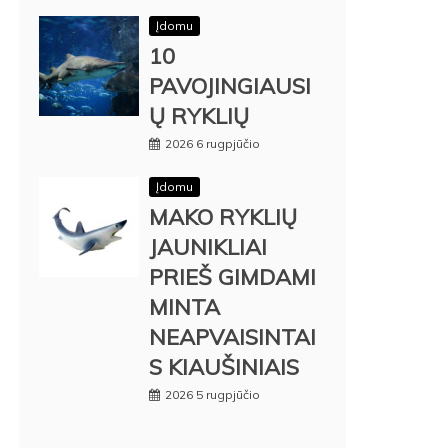
Įdomu
10
PAVOJINGIAUSI
Ų RYKLIŲ
2026 6 rugpjūčio
Įdomu
MAKO RYKLIŲ
JAUNIKLIAI
PRIEŠ GIMDAMI
MINTA
NEAPVAISINTAI
S KIAUŠINIAIS
2026 5 rugpjūčio