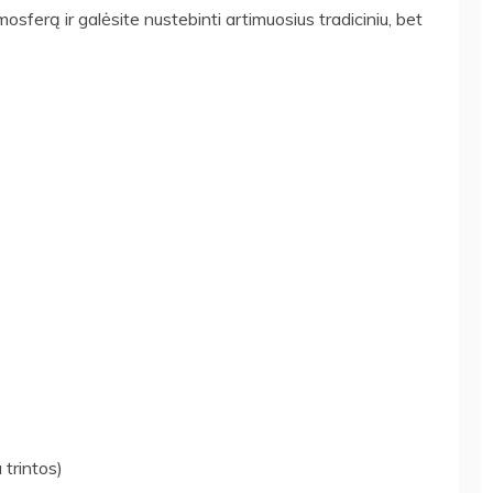
sferą ir galėsite nustebinti artimuosius tradiciniu, bet
 trintos)