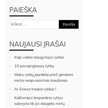
PAIEŠKA
Ieškoti:
NAUJAUSI ĮRAŠAI
Kaip veikia slaugytojos rykliai
10 pavojingiausių ryklių
Mako ryklių jaunikliai prieš gimdami
minta neapvaisintais kiaušiniais
Ar šviesa traukia ryklius?
Kalifornijos leopardinis ryklys
subręsta tik po daugelio metų