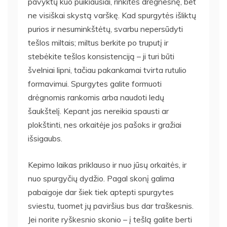
pavyktų kuo puikiausiai, rinkitės drėgnesnę, bet
ne visiškai skystą varškę. Kad spurgytės išliktų
purios ir nesuminkštėtų, svarbu nepersūdyti
tešlos miltais; miltus berkite po truputį ir
stebėkite tešlos konsistenciją – ji turi būti
švelniai lipni, tačiau pakankamai tvirta rutulio
formavimui. Spurgytes galite formuoti
drėgnomis rankomis arba naudoti ledų
šaukštelį. Kepant jas nereikia spausti ar
plokštinti, nes orkaitėje jos pašoks ir gražiai
išsigaubs.
Kepimo laikas priklauso ir nuo jūsų orkaitės, ir
nuo spurgyčių dydžio. Pagal skonį galima
pabaigoje dar šiek tiek aptepti spurgytes
sviestu, tuomet jų paviršius bus dar traškesnis.
Jei norite ryškesnio skonio – į tešlą galite berti