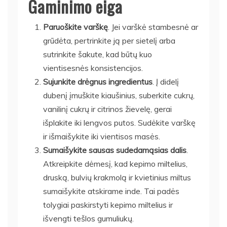
Gaminimo eiga
Paruoškite varškę
. Jei varškė stambesnė ar
grūdėta, pertrinkite ją per sietelį arba
sutrinkite šakute, kad būtų kuo
vientisesnės konsistencijos.
Sujunkite drėgnus ingredientus
. Į didelį
dubenį įmuškite kiaušinius, suberkite cukrų,
vanilinį cukrų ir citrinos žievelę, gerai
išplakite iki lengvos putos. Sudėkite varškę
ir išmaišykite iki vientisos masės.
Sumaišykite sausas sudedamąsias dalis
.
Atkreipkite dėmesį, kad kepimo miltelius,
druską, bulvių krakmolą ir kvietinius miltus
sumaišykite atskirame inde. Tai padės
tolygiai paskirstyti kepimo miltelius ir
išvengti tešlos gumuliukų.