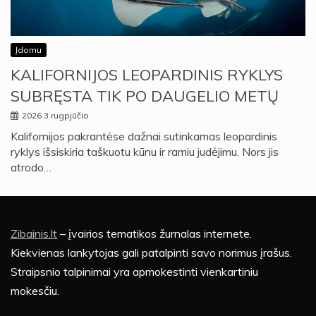
Įdomu
KALIFORNIJOS LEOPARDINIS RYKLYS
SUBRĘSTA TIK PO DAUGELIO METŲ
2026 3 rugpjūčio
Kalifornijos pakrantėse dažnai sutinkamas leopardinis
ryklys išsiskiria taškuotu kūnu ir ramiu judėjimu. Nors jis
atrodo…
Zibainis.lt
– įvairios tematikos žurnalas internete.
Kiekvienas lankytojas gali patalpinti savo norimus įrašus.
Straipsnio talpinimai yra apmokestinti vienkartiniu
mokesčiu.