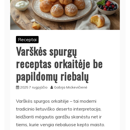
Receptai
Varškės spurgų
receptas orkaitėje be
papildomų riebalų
2025 7 rugpjūčio
Gabija Mickevičienė
Varškės spurgos orkaitėje – tai moderni
tradicinio lietuviško deserto interpretacija,
leidžianti mėgautis gardžiu skanėstu net ir
tiems, kurie vengia riebaluose kepto maisto.