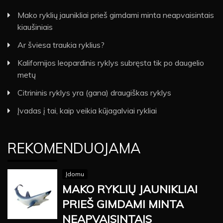
Mako ryklių jaunikliai prieš gimdami minta neapvaisintais
kiaušiniais
Ar šviesa traukia ryklius?
Kalifornijos leopardinis ryklys subręsta tik po daugelio
metų
Citrininis ryklys yra (gana) draugiškas ryklys
Įvadas į tai, kaip veikia kūjagalviai rykliai
REKOMENDUOJAMA
Įdomu
MAKO RYKLIŲ JAUNIKLIAI
PRIEŠ GIMDAMI MINTA
NEAPVAISINTAIS