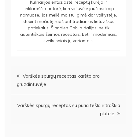
Kulinarijos entuziastė, receptų kūrėja ir
tinklaraščio autorė, kuri virtuvėje jaučiasi kaip
namuose. Jos meilė maistui gimė dar vaikystėje,
stebint močiutę ruošiant tradicinius lietuviškus
patiekalus. Šiandien Gabija dalijasi ne tik
autentiškais šeimos receptais, bet ir moderniais,
sveikesniais jų variantais.
Navigacija
Varškės spurgų receptas karšto oro
gruzdintuvėje
tarp
įrašų
Varškės spurgų receptas su puria tešla ir traškia
plutele