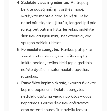
Sudėkite visus ingredientus
. Po truputį
berkite sausą mišinį į varškės masę.
Maišykite mentele arba šaukštu. Tešla
neturi būti skysta – ji turėtų lengvai lipti prie
rankų, bet būti minkšta. Jei reikia, pridėkite
šiek tiek daugiau miltų, bet atsargiai, kad
spurgos neišeitų kietos.
Formuokite spurgytes
. Rankas patepkite
sviestu arba aliejumi, kad tešla neliptų.
Imkite nedidelį tešlos kiekį (apie graikinio
riešuto dydžio) ir suformuokite apvalius
rutuliukus.
Paruoškite kepimo skardą
. Skardą išklokite
kepimo popieriumi. Dėkite spurgytes
nedideliu atstumu viena nuo kitos – augs
kepdamos. Galima šiek tiek apšlakstyti
arba patepti spurgyčių paviršių lydytu