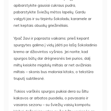
apibarstykite gausiai cukraus pudra,
pabarstykite šviežių mėtos lapelių. Gardu
valgyti jas ir su tirpintu šokoladu, karamele ar
net keptais obuolių griežinėliais.
Ypač žavi ir paprasta vaikams: prieš kepant
spurgytes galima į vidų įdėti po lašą šokoladinio
kremo ar džiovintos vyšnios. Jei norite, kad
spurgos būtų dar drėgnesnės bei purios, dalį
miltų keiskite migdolų miltais ar net avižiniais
miltais – skonis bus maloniai kitoks, o tekstūra
truputį subtilesnė.
Tokios varškės spurgos puikiai dera su šiltu
kakavos ar arbatos puodeliu, o pavasario ir
vasaros sezonu – su šviežių vaisių kompotu.