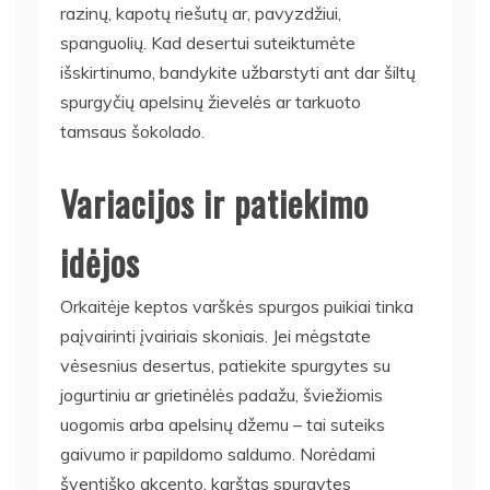
razinų, kapotų riešutų ar, pavyzdžiui,
spanguolių. Kad desertui suteiktumėte
išskirtinumo, bandykite užbarstyti ant dar šiltų
spurgyčių apelsinų žievelės ar tarkuoto
tamsaus šokolado.
Variacijos ir patiekimo
idėjos
Orkaitėje keptos varškės spurgos puikiai tinka
paįvairinti įvairiais skoniais. Jei mėgstate
vėsesnius desertus, patiekite spurgytes su
jogurtiniu ar grietinėlės padažu, šviežiomis
uogomis arba apelsinų džemu – tai suteiks
gaivumo ir papildomo saldumo. Norėdami
šventiško akcento, karštas spurgytes