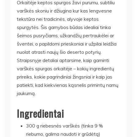
Orkaitėje keptos spurgos žavi purumu, subtiliu
varškės skoniu ir džiugina kur kas lengvesne
tekstūra nei tradicinės, alyvoje keptos
spurgytės. Šis gamybos būdas idealiai tinka
šeimos pusryčiams, užkandžių pertraukėlei ar
šventei, o papildomi prieskoniai ir užpilai leidžia
nuolat atrasti naujų šio deserto potyrių.
Straipsnyje detaliai aptarsime, kaip gaminti
varškės spurgas orkaitėje – kokių ingredientų
prireiks, kokie pagrindiniai žingsniai ir kaip jas
patiekti, kad kiekvienas kąsnelis primintų namų
jaukumą.
Ingredientai
300 g riebesnės varškės (tinka 9 %
riebumo, galima naudoti ir grūdėtą)