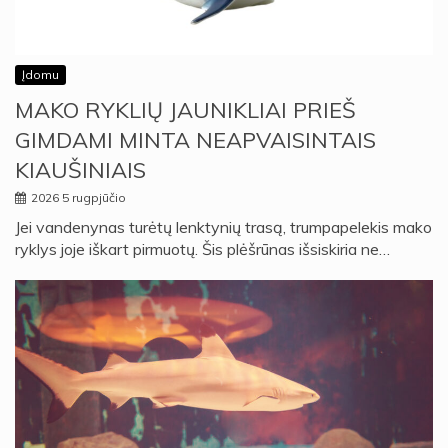
Įdomu
MAKO RYKLIŲ JAUNIKLIAI PRIEŠ
GIMDAMI MINTA NEAPVAISINTAIS
KIAUŠINIAIS
2026 5 rugpjūčio
Jei vandenynas turėtų lenktynių trasą, trumpapelekis mako
ryklys joje iškart pirmuotų. Šis plėšrūnas išsiskiria ne…