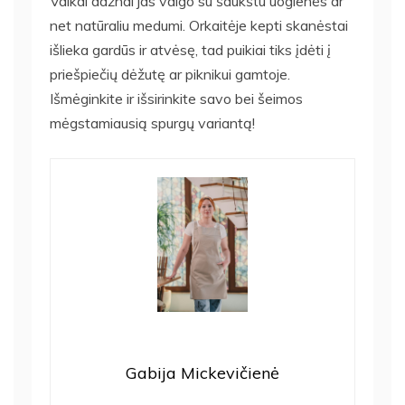
Vaikai dažnai jas valgo su šaukštu uogienės ar
net natūraliu medumi. Orkaitėje kepti skanėstai
išlieka gardūs ir atvėsę, tad puikiai tiks įdėti į
priešpiečių dėžutę ar piknikui gamtoje.
Išmėginkite ir išsirinkite savo bei šeimos
mėgstamiausią spurgų variantą!
Gabija Mickevičienė