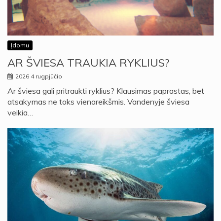
Įdomu
AR ŠVIESA TRAUKIA RYKLIUS?
2026 4 rugpjūčio
Ar šviesa gali pritraukti ryklius? Klausimas paprastas, bet
atsakymas ne toks vienareikšmis. Vandenyje šviesa
veikia…