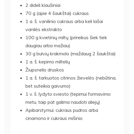
2 dideli kiaušiniai
70 g (apie 4 šaukštai) cukraus
1 a. š. vanilinio cukraus arba keli lašai
vanilės ekstrakto
100 g kvietinių miltų (prireikus šiek tiek
daugiau arba mažiau)
30 g bulvių krakmolo (maždaug 2 šaukštai)
1 a. š. kepimo miltelių
Žiupsnelis druskos
1 a. š. tarkuotos citrinos žievelės (nebūtina,
bet suteikia gaivumo)
1 v. š. lydyto sviesto (tepimui formavimo
metu, taip pat galima naudoti aliejų)
Apibarstymui: cukraus pudros arba
cinamono ir cukraus mišinio