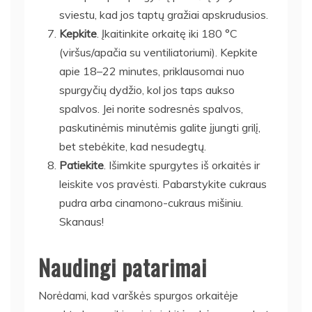
sviestu, kad jos taptų gražiai apskrudusios.
Kepkite
. Įkaitinkite orkaitę iki 180 °C
(viršus/apačia su ventiliatoriumi). Kepkite
apie 18–22 minutes, priklausomai nuo
spurgyčių dydžio, kol jos taps aukso
spalvos. Jei norite sodresnės spalvos,
paskutinėmis minutėmis galite įjungti grilį,
bet stebėkite, kad nesudegtų.
Patiekite
. Išimkite spurgytes iš orkaitės ir
leiskite vos pravėsti. Pabarstykite cukraus
pudra arba cinamono-cukraus mišiniu.
Skanaus!
Naudingi patarimai
Norėdami, kad varškės spurgos orkaitėje