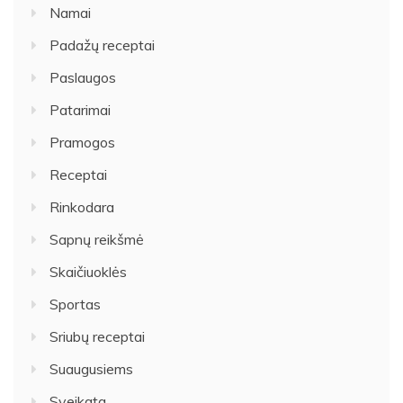
Namai
Padažų receptai
Paslaugos
Patarimai
Pramogos
Receptai
Rinkodara
Sapnų reikšmė
Skaičiuoklės
Sportas
Sriubų receptai
Suaugusiems
Sveikata