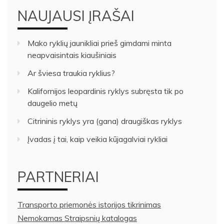
NAUJAUSI ĮRAŠAI
Mako ryklių jaunikliai prieš gimdami minta
neapvaisintais kiaušiniais
Ar šviesa traukia ryklius?
Kalifornijos leopardinis ryklys subręsta tik po
daugelio metų
Citrininis ryklys yra (gana) draugiškas ryklys
Įvadas į tai, kaip veikia kūjagalviai rykliai
PARTNERIAI
Transporto priemonės istorijos tikrinimas
Nemokamas Straipsnių katalogas