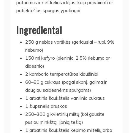
patarimus ir net kelias idėjas, kaip paįvairinti ar
patiekti šias spurgas ypatingai.
Ingredientai
250 g riebios varškės (geriausiai – rupi, 9%
riebumo)
150 ml kefyro (pieninio, 2,5% riebumo ar
didesnio)
2 kambario temperatūros kiaušiniai
60–80 g cukraus (pagal skonį, galima ir
daugiau saldesnėms spurgoms)
1 arbatinis šaukštelis vanilinio cukraus
1 žiupsnelis druskos
250–300 g kvietinių miltų (kol gausite
pusiau minkštą, lipnią tešlą)
1 arbatinis šaukštelis kepimo miltelių arba