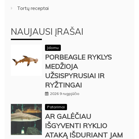
Tortų receptai
NAUJAUSI ĮRAŠAI
Įdomu
PORBEAGLE RYKLYS
MEDŽIOJA
UŽSISPYRUSIAI IR
RYŽTINGAI
2026 9 rugpjūčio
Patarimai
AR GALĖČIAU
IŠGYVENTI RYKLIO
ATAKĄ IŠDURIANT JAM