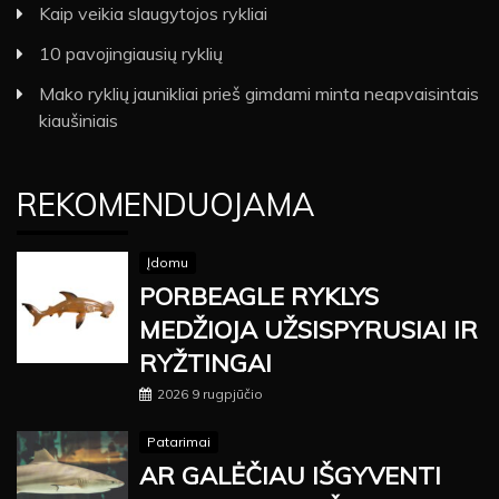
Kaip veikia slaugytojos rykliai
10 pavojingiausių ryklių
Mako ryklių jaunikliai prieš gimdami minta neapvaisintais
kiaušiniais
REKOMENDUOJAMA
Įdomu
PORBEAGLE RYKLYS
MEDŽIOJA UŽSISPYRUSIAI IR
RYŽTINGAI
2026 9 rugpjūčio
Patarimai
AR GALĖČIAU IŠGYVENTI