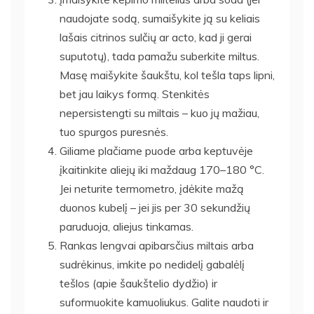
naudojate sodą, sumaišykite ją su keliais
lašais citrinos sulčių ar acto, kad ji gerai
suputotų), tada pamažu suberkite miltus.
Masę maišykite šaukštu, kol tešla taps lipni,
bet jau laikys formą. Stenkitės
nepersistengti su miltais – kuo jų mažiau,
tuo spurgos puresnės.
Giliame plačiame puode arba keptuvėje
įkaitinkite aliejų iki maždaug 170–180 °C.
Jei neturite termometro, įdėkite mažą
duonos kubelį – jei jis per 30 sekundžių
paruduoja, aliejus tinkamas.
Rankas lengvai apibarsčius miltais arba
sudrėkinus, imkite po nedidelį gabalėlį
tešlos (apie šaukštelio dydžio) ir
suformuokite kamuoliukus. Galite naudoti ir