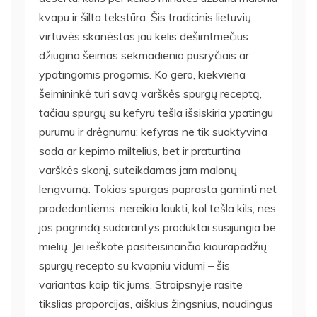
kvapu ir šilta tekstūra. Šis tradicinis lietuvių
virtuvės skanėstas jau kelis dešimtmečius
džiugina šeimas sekmadienio pusryčiais ar
ypatingomis progomis. Ko gero, kiekviena
šeimininkė turi savą varškės spurgų receptą,
tačiau spurgų su kefyru tešla išsiskiria ypatingu
purumu ir drėgnumu: kefyras ne tik suaktyvina
soda ar kepimo miltelius, bet ir praturtina
varškės skonį, suteikdamas jam malonų
lengvumą. Tokias spurgas paprasta gaminti net
pradedantiems: nereikia laukti, kol tešla kils, nes
jos pagrindą sudarantys produktai susijungia be
mielių. Jei ieškote pasiteisinančio kiaurapadžių
spurgų recepto su kvapniu vidumi – šis
variantas kaip tik jums. Straipsnyje rasite
tikslias proporcijas, aiškius žingsnius, naudingus