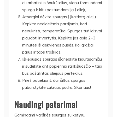
du arbatinius šaukštelius, vienu formuodami
spurgą ir kitu pastumdami ją į aliejų.
Atsargiai dėkite spurgas į įkaitintą aliejų.
Kepkite nedidelėmis partijomis, kad
nenukristų temperatūra. Spurgos turi laisvai
plaukioti ir vartytis. Kepkite jas apie 2–3
minutes iš kiekvienos pusės, kol gražiai
parus ir taps traškios.
Iškepusias spurgas išgriebkite kiaurasamčiu
ir sudėkite ant popierinio rankšluosčio – taip
bus pašalintas aliejaus perteklius.
Prieš patiekiant, dar šiltas spurgas
pabarstykite cukraus pudra. Skanaus!
Naudingi patarimai
Gamindami varškės spurgas su kefyru,