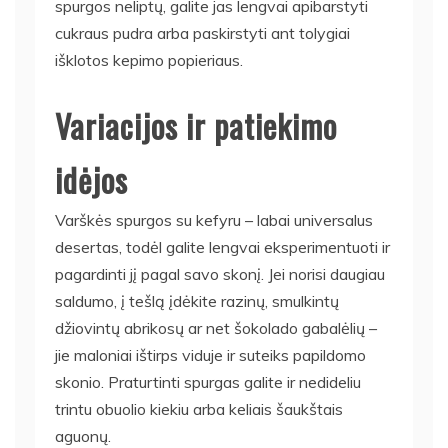
spurgos neliptų, galite jas lengvai apibarstyti
cukraus pudra arba paskirstyti ant tolygiai
išklotos kepimo popieriaus.
Variacijos ir patiekimo
idėjos
Varškės spurgos su kefyru – labai universalus
desertas, todėl galite lengvai eksperimentuoti ir
pagardinti jį pagal savo skonį. Jei norisi daugiau
saldumo, į tešlą įdėkite razinų, smulkintų
džiovintų abrikosų ar net šokolado gabalėlių –
jie maloniai ištirps viduje ir suteiks papildomo
skonio. Praturtinti spurgas galite ir nedideliu
trintu obuolio kiekiu arba keliais šaukštais
aguonų.