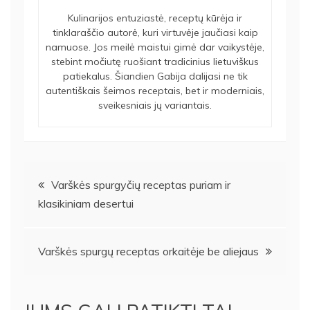
Kulinarijos entuziastė, receptų kūrėja ir
tinklaraščio autorė, kuri virtuvėje jaučiasi kaip
namuose. Jos meilė maistui gimė dar vaikystėje,
stebint močiutę ruošiant tradicinius lietuviškus
patiekalus. Šiandien Gabija dalijasi ne tik
autentiškais šeimos receptais, bet ir moderniais,
sveikesniais jų variantais.
Navigacija
Varškės spurgyčių receptas puriam ir
klasikiniam desertui
tarp
įrašų
Varškės spurgų receptas orkaitėje be aliejaus