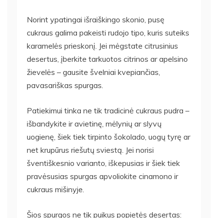
Norint ypatingai išraiškingo skonio, pusę
cukraus galima pakeisti rudojo tipo, kuris suteiks
karamelės prieskonį. Jei mėgstate citrusinius
desertus, įberkite tarkuotos citrinos ar apelsino
žievelės – gausite švelniai kvepiančias,
pavasariškas spurgas.
Patiekimui tinka ne tik tradicinė cukraus pudra –
išbandykite ir avietinę, mėlynių ar slyvų
uogienę, šiek tiek tirpinto šokolado, uogų tyrę ar
net krupūrus riešutų sviestą. Jei norisi
šventiškesnio varianto, iškepusias ir šiek tiek
pravėsusias spurgas apvoliokite cinamono ir
cukraus mišinyje.
Šios spurgos ne tik puikus popietės desertas: