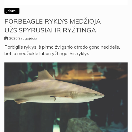
Įdomu
PORBEAGLE RYKLYS MEDŽIOJA
UŽSISPYRUSIAI IR RYŽTINGAI
2026 9 rugpjūčio
Porbigilis ryklys iš pirmo žvilgsnio atrodo gana nedidelis,
bet jo medžioklė labai ryžtinga. Šis ryklys…