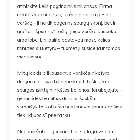
atminkite kelis pagrindinius niuansus. Pirma,
rinkitės kuo riebesnę, drėgnesnę ir rupesnę
varškę – ji ne tik pagerins spurgų skonį, bet ir
gražiai “išpurens” tešlą. Jeigu varškė sausoka
arba labai biri, galite pastovėti masę kelias
minutes su kefyru – tuomet ji susigeria ir tampa
vientisesnė.
Miltų kiekis priklauso nuo varškės ir kefyro
drėgnumo – svarbu neperkrauti tešlos, kad
spurgos išliktų minkštos bei orios. Jei abejojate –
geriau įdėkite miltus dalimis: šaukštu
sumaišykite, kol tešla bus lengvai lipni ir dar šiek
tiek “klijuosis” prie rankų.
Nepamirškite – gaminant su soda, ją visada
neutralizuokite actu arba citrinos sultimis, kad