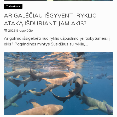
Patarimai
AR GALĖČIAU IŠGYVENTI RYKLIO
ATAKĄ IŠDURIANT JAM AKIS?
2026 8 rugpjūčio
Ar galima išsigelbėti nuo ryklio užpuolimo, jei taikytumeisi į
akis? Pagrindinės mintys Susidūrus su rykliu,…