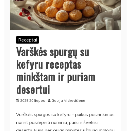
Receptai
Varškės spurgų su
kefyru receptas
minkštam ir puriam
desertui
2025 20 liepos
Gabija Mickevičienė
Varškės spurgos su kefyru – puikus pasirinkimas
norint pasilepinti naminiu, puriu ir švelniu
desertu, kuris per kelias minutes užburia maloniu