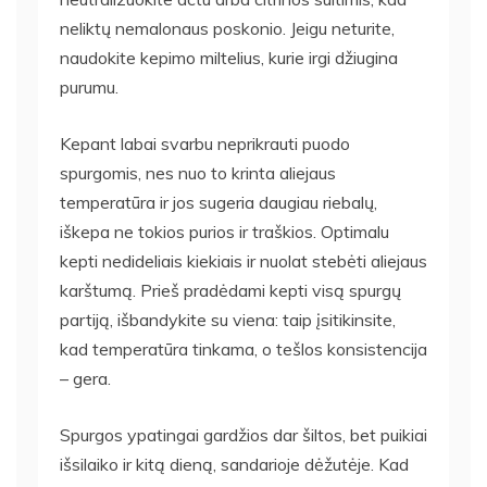
neliktų nemalonaus poskonio. Jeigu neturite,
naudokite kepimo miltelius, kurie irgi džiugina
purumu.
Kepant labai svarbu neprikrauti puodo
spurgomis, nes nuo to krinta aliejaus
temperatūra ir jos sugeria daugiau riebalų,
iškepa ne tokios purios ir traškios. Optimalu
kepti nedideliais kiekiais ir nuolat stebėti aliejaus
karštumą. Prieš pradėdami kepti visą spurgų
partiją, išbandykite su viena: taip įsitikinsite,
kad temperatūra tinkama, o tešlos konsistencija
– gera.
Spurgos ypatingai gardžios dar šiltos, bet puikiai
išsilaiko ir kitą dieną, sandarioje dėžutėje. Kad