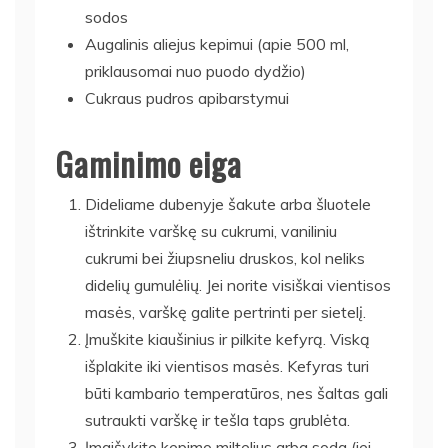
sodos
Augalinis aliejus kepimui (apie 500 ml,
priklausomai nuo puodo dydžio)
Cukraus pudros apibarstymui
Gaminimo eiga
Dideliame dubenyje šakute arba šluotele
ištrinkite varškę su cukrumi, vaniliniu
cukrumi bei žiupsneliu druskos, kol neliks
didelių gumulėlių. Jei norite visiškai vientisos
masės, varškę galite pertrinti per sietelį.
Įmuškite kiaušinius ir pilkite kefyrą. Viską
išplakite iki vientisos masės. Kefyras turi
būti kambario temperatūros, nes šaltas gali
sutraukti varškę ir tešla taps grublėta.
Įmaišykite kepimo miltelius arba soda (jei