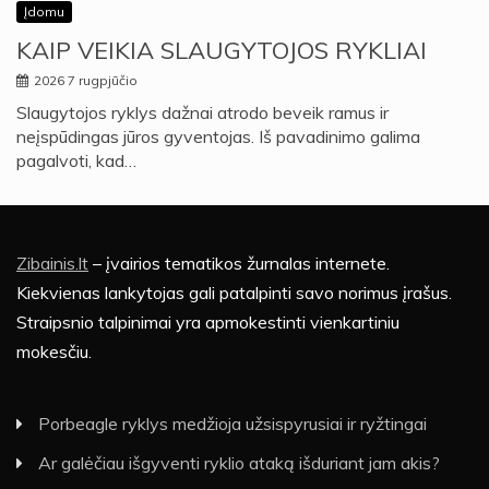
Įdomu
KAIP VEIKIA SLAUGYTOJOS RYKLIAI
2026 7 rugpjūčio
Slaugytojos ryklys dažnai atrodo beveik ramus ir
neįspūdingas jūros gyventojas. Iš pavadinimo galima
pagalvoti, kad…
Zibainis.lt
– įvairios tematikos žurnalas internete.
Kiekvienas lankytojas gali patalpinti savo norimus įrašus.
Straipsnio talpinimai yra apmokestinti vienkartiniu
mokesčiu.
Porbeagle ryklys medžioja užsispyrusiai ir ryžtingai
Ar galėčiau išgyventi ryklio ataką išduriant jam akis?